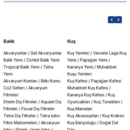
Balık
Kuş
Akvaryumlar
/
Set Akvaryumlar
Kuş Yemleri
/
Versele Laga Kuş
Balık Yemi
/
Cichlid Balık Yemi
Yemi
/
Papağan Yemi
/
Tropical Balık Yemi
/
Tetra
Kanarya Yemi
/
Muhabbet
Yemi
Kuşu Yemleri
Akvaryum Kumları
/
Bitki Kumu
Kuş Kafesi
/
Papağan Kafesi
Co2 Setleri
/
Akvaryum
Muhabbet Kuş Kafesi
/
Filtreleri
Kanarya Kuş Kafesi
/
Kuş
Eheim Dış Filtreler
/
Aquael Dış
Oyuncakları
/
Kuş Tünekleri
/
Filtreler
/
Fluval Dış Filtreler
Kuş Mamaları
Tetra Dış Filtreler
/
Tetra Isıtıcı
Kuş Aksesuarları
/
Kuş Krakeri
Filtre Malzemeleri
/
Akvaryum
Kuş Banyoluğu
/
Doğal Dal
Isıtıcı
/
Eheim Jager Isıtıcı
/
Darı