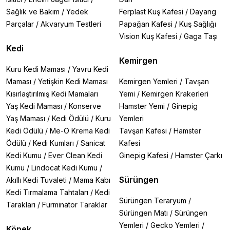
Sağlık ve Bakım
/
Yedek
Ferplast Kuş Kafesi
/
Dayang
Parçalar
/
Akvaryum Testleri
Papağan Kafesi
/
Kuş Sağlığı
Vision Kuş Kafesi
/
Gaga Taşı
Kedi
Kemirgen
Kuru Kedi Maması
/
Yavru Kedi
Maması
/
Yetişkin Kedi Maması
Kemirgen Yemleri
/
Tavşan
Kısırlaştırılmış Kedi Mamaları
Yemi
/
Kemirgen Krakerleri
Yaş Kedi Maması
/
Konserve
Hamster Yemi
/
Ginepig
Yaş Maması
/
Kedi Ödülü
/
Kuru
Yemleri
Kedi Ödülü
/
Me-O Krema Kedi
Tavşan Kafesi
/
Hamster
Ödülü
/
Kedi Kumları
/
Sanicat
Kafesi
Kedi Kumu
/
Ever Clean Kedi
Ginepig Kafesi
/
Hamster Çarkı
Kumu
/
Lindocat Kedi Kumu
/
Sürüngen
Akıllı Kedi Tuvaleti
/
Mama Kabı
Kedi Tırmalama Tahtaları
/
Kedi
Sürüngen Teraryum
/
Tarakları
/
Furminator Taraklar
Sürüngen Matı
/
Sürüngen
Yemleri
/
Gecko Yemleri
/
Köpek