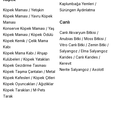
Kaplumbağa Yemleri
/
Köpek Maması
/
Yetişkin
Sürüngen Aydınlatma
Köpek Maması
/
Yavru Köpek
Canlı
Maması
Konserve Köpek Maması
/
Yaş
Canlı Akvaryum Bitkisi
/
Köpek Maması
/
Köpek Ödülü
Anubias Bitki
/
Moss Bitkisi
/
Köpek Kemik
/
Çelik Mama
Vitro Canlı Bitki
/
Zemin Bitki
/
Kabı
Salyangoz
/
Elma Salyangoz
Köpek Mama Kabı
/
Ahşap
Karides
/
Canlı Karides
/
Kulübeleri
/
Köpek Yatakları
Kerevit
Köpek Gezdirme Tasması
Nerite Salyangoz
/
Axolotl
Köpek Taşıma Çantaları
/
Metal
Köpek Kafesleri
/
Köpek Çitleri
Köpek Oyuncakları
/
Ağızlıklar
Köpek Tarakları
/
M-Pets
Tarak