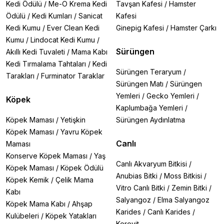
Kedi Ödülü
/
Me-O Krema Kedi
Tavşan Kafesi
/
Hamster
Ödülü
/
Kedi Kumları
/
Sanicat
Kafesi
Kedi Kumu
/
Ever Clean Kedi
Ginepig Kafesi
/
Hamster Çarkı
Kumu
/
Lindocat Kedi Kumu
/
Sürüngen
Akıllı Kedi Tuvaleti
/
Mama Kabı
Kedi Tırmalama Tahtaları
/
Kedi
Sürüngen Teraryum
/
Tarakları
/
Furminator Taraklar
Sürüngen Matı
/
Sürüngen
Yemleri
/
Gecko Yemleri
/
Köpek
Kaplumbağa Yemleri
/
Köpek Maması
/
Yetişkin
Sürüngen Aydınlatma
Köpek Maması
/
Yavru Köpek
Canlı
Maması
Konserve Köpek Maması
/
Yaş
Canlı Akvaryum Bitkisi
/
Köpek Maması
/
Köpek Ödülü
Anubias Bitki
/
Moss Bitkisi
/
Köpek Kemik
/
Çelik Mama
Vitro Canlı Bitki
/
Zemin Bitki
/
Kabı
Salyangoz
/
Elma Salyangoz
Köpek Mama Kabı
/
Ahşap
Karides
/
Canlı Karides
/
Kulübeleri
/
Köpek Yatakları
Kerevit