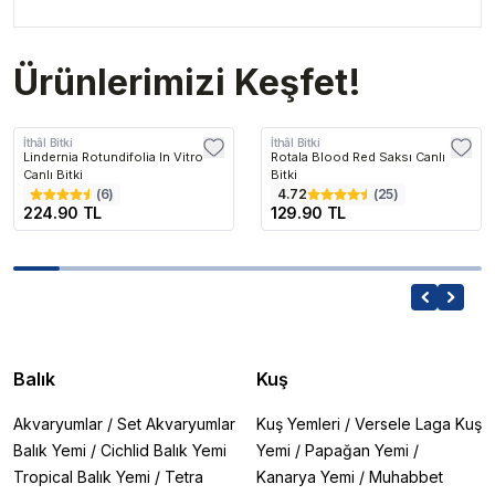
Ürünlerimizi Keşfet!
İthâl Bitki
İthâl Bitki
Lindernia Rotundifolia In Vitro
Rotala Blood Red Saksı Canlı
Canlı Bitki
Bitki
(
6
)
4.72
(
25
)
224.90 TL
129.90 TL
Balık
Kuş
Akvaryumlar
/
Set Akvaryumlar
Kuş Yemleri
/
Versele Laga Kuş
Balık Yemi
/
Cichlid Balık Yemi
Yemi
/
Papağan Yemi
/
Tropical Balık Yemi
/
Tetra
Kanarya Yemi
/
Muhabbet