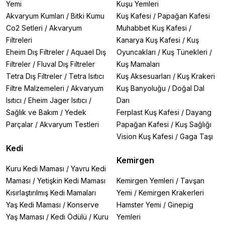
Yemi
Kuşu Yemleri
Akvaryum Kumları
/
Bitki Kumu
Kuş Kafesi
/
Papağan Kafesi
Co2 Setleri
/
Akvaryum
Muhabbet Kuş Kafesi
/
Filtreleri
Kanarya Kuş Kafesi
/
Kuş
Eheim Dış Filtreler
/
Aquael Dış
Oyuncakları
/
Kuş Tünekleri
/
Filtreler
/
Fluval Dış Filtreler
Kuş Mamaları
Tetra Dış Filtreler
/
Tetra Isıtıcı
Kuş Aksesuarları
/
Kuş Krakeri
Filtre Malzemeleri
/
Akvaryum
Kuş Banyoluğu
/
Doğal Dal
Isıtıcı
/
Eheim Jager Isıtıcı
/
Darı
Sağlık ve Bakım
/
Yedek
Ferplast Kuş Kafesi
/
Dayang
Parçalar
/
Akvaryum Testleri
Papağan Kafesi
/
Kuş Sağlığı
Vision Kuş Kafesi
/
Gaga Taşı
Kedi
Kemirgen
Kuru Kedi Maması
/
Yavru Kedi
Maması
/
Yetişkin Kedi Maması
Kemirgen Yemleri
/
Tavşan
Kısırlaştırılmış Kedi Mamaları
Yemi
/
Kemirgen Krakerleri
Yaş Kedi Maması
/
Konserve
Hamster Yemi
/
Ginepig
Yaş Maması
/
Kedi Ödülü
/
Kuru
Yemleri