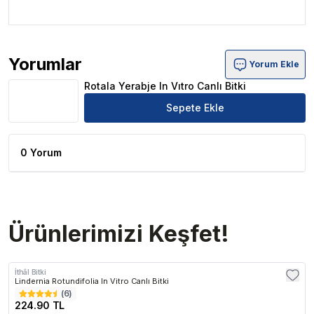
.
Yorumlar
Yorum Ekle
Rotala Yerabje In Vıtro Canlı Bitki Ürün Yorumları
Rotala Yerabje In Vıtro Canlı Bitki
Sepete Ekle
0 Yorum
Ürünlerimizi Keşfet!
İthâl Bitki
Lindernia Rotundifolia In Vitro Canlı Bitki
(
6
)
224.90 TL