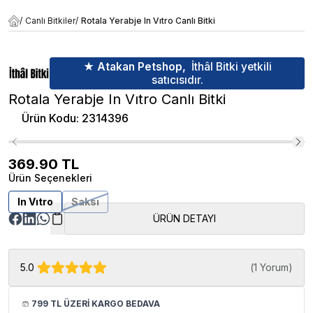
/
Canlı Bitkiler
/
Rotala Yerabje In Vıtro Canlı Bitki
★ Atakan Petshop,
İthâl Bitki yetkili
satıcısıdır.
Rotala Yerabje In Vıtro Canlı Bitki
Ürün Kodu
:
2314396
369.90
TL
Ürün Seçenekleri
In Vıtro
Saksı
ÜRÜN DETAYI
5.0
(
1 Yorum
)
799 TL ÜZERİ KARGO BEDAVA