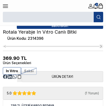
2
/
Canlı Bitkiler
/
Rotala Yerabje In Vıtro Canlı Bitki
★ Atakan Petshop,
İthâl Bitki yetkili
satıcısıdır.
Rotala Yerabje In Vıtro Canlı Bitki
Ürün Kodu
:
2314396
369.90
TL
Ürün Seçenekleri
In Vıtro
Saksı
ÜRÜN DETAYI
5.0
(
1 Yorum
)
799 TL ÜZERİ KARGO BEDAVA