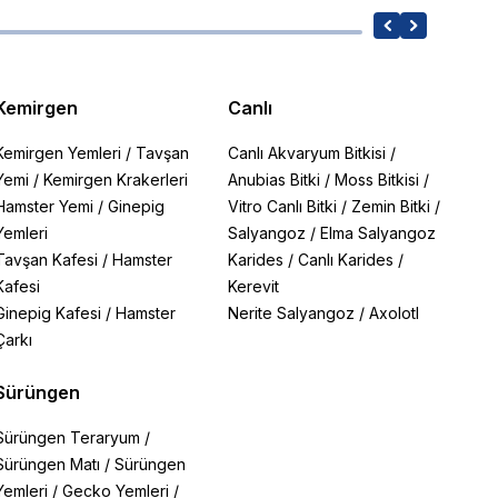
Kemirgen
Canlı
Kemirgen Yemleri
/
Tavşan
Canlı Akvaryum Bitkisi
/
Yemi
/
Kemirgen Krakerleri
Anubias Bitki
/
Moss Bitkisi
/
Hamster Yemi
/
Ginepig
Vitro Canlı Bitki
/
Zemin Bitki
/
Yemleri
Salyangoz
/
Elma Salyangoz
Tavşan Kafesi
/
Hamster
Karides
/
Canlı Karides
/
Kafesi
Kerevit
Ginepig Kafesi
/
Hamster
Nerite Salyangoz
/
Axolotl
Çarkı
Sürüngen
Sürüngen Teraryum
/
Sürüngen Matı
/
Sürüngen
Yemleri
/
Gecko Yemleri
/