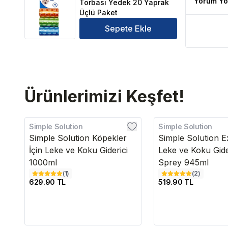
Yorum Yo
Torbası Yedek 20 Yaprak
Üçlü Paket
Sepete Ekle
Ürünlerimizi Keşfet!
Simple Solution
Simple Solution
Simple Solution Köpekler
Simple Solution 
İçin Leke ve Koku Giderici
Leke ve Koku Gide
1000ml
Sprey 945ml
(
1
)
(
2
)
629.90 TL
519.90 TL