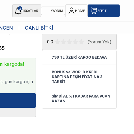
2
FIRSATLAR
YARDIM
HESAP
SEPET
★ Atakan Petshop,
Pawise yetkili
NGEN
CANLI BİTKİ
0 Yaprak
satıcısıdır.
0.0
(
Yorum Yok
)
65
799 TL ÜZERİ KARGO BEDAVA
ın
kargoda!
BONUS ve WORLD KREDİ
KARTINA PEŞİN FİYATINA 3
esi gün kargo için
TAKSİT
ŞİMDİ AL %1 KADAR PARA PUAN
KAZAN