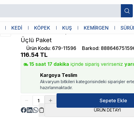
 20 Yaprak Üçlü Paket
Pawise
KEDİ
KÖPEK
KUŞ
KEMİRGEN
SÜRÜ
Pawise Pislik Toplama Torbası Yedek 2
Üçlü Paket
Ürün Kodu
:
679-11596
Barkod
:
88864675159
116.54
TL
15
saat
17
dakika
içinde sipariş verirseniz
yar
Kargoya Teslim
Akvaryum bitkileri kategorisindeki siparişler ert
hazırlanmaktadır.
Sepete Ekle
ÜRÜN DETAYI