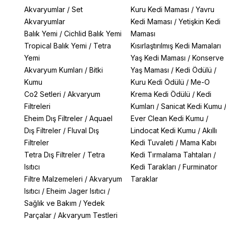
Akvaryumlar
/
Set
Kuru Kedi Maması
/
Yavru
Akvaryumlar
Kedi Maması
/
Yetişkin Kedi
Balık Yemi
/
Cichlid Balık Yemi
Maması
Tropical Balık Yemi
/
Tetra
Kısırlaştırılmış Kedi Mamaları
Yemi
Yaş Kedi Maması
/
Konserve
Akvaryum Kumları
/
Bitki
Yaş Maması
/
Kedi Ödülü
/
Kumu
Kuru Kedi Ödülü
/
Me-O
Co2 Setleri
/
Akvaryum
Krema Kedi Ödülü
/
Kedi
Filtreleri
Kumları
/
Sanicat Kedi Kumu
Eheim Dış Filtreler
/
Aquael
Ever Clean Kedi Kumu
/
Dış Filtreler
/
Fluval Dış
Lindocat Kedi Kumu
/
Akıllı
Filtreler
Kedi Tuvaleti
/
Mama Kabı
Tetra Dış Filtreler
/
Tetra
Kedi Tırmalama Tahtaları
/
Isıtıcı
Kedi Tarakları
/
Furminator
Filtre Malzemeleri
/
Akvaryum
Taraklar
Isıtıcı
/
Eheim Jager Isıtıcı
/
Sağlık ve Bakım
/
Yedek
Parçalar
/
Akvaryum Testleri