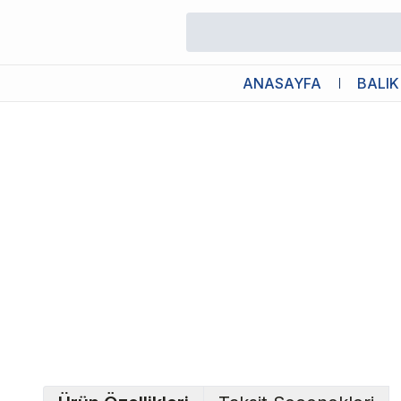
/
Leke ve Koku Gidericiler
/
Pawise Pislik Toplama Torbası Yedek
ANASAYFA
BALIK