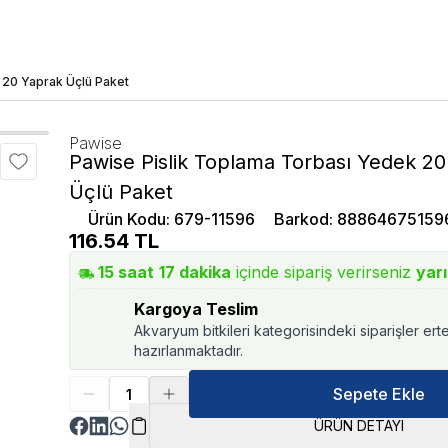
 20 Yaprak Üçlü Paket
Pawise
Pawise Pislik Toplama Torbası Yedek 2
Üçlü Paket
Ürün Kodu
:
679-11596
Barkod
:
88864675159
116.54
TL
15
saat
17
dakika
içinde sipariş verirseniz
yar
Kargoya Teslim
Akvaryum bitkileri kategorisindeki siparişler ert
hazırlanmaktadır.
Sepete Ekle
ÜRÜN DETAYI