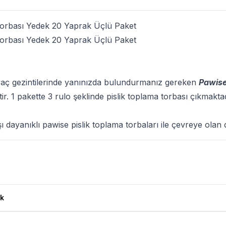
Torbası Yedek 20 Yaprak Üçlü Paket
Torbası Yedek 20 Yaprak Üçlü Paket
tiyaç gezintilerinde yanınızda bulundurmanız gereken
Pawise
ştir. 1 pakette 3 rulo şeklinde pislik toplama torbası çıkmakt
ı dayanıklı pawise pislik toplama torbaları ile çevreye olan 
ü Paket Ürün Yorumları
k