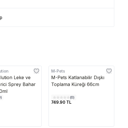
p
ution
M-Pets
M
lution Leke ve
M-Pets Katlanabilir Dışkı
M
rici Sprey Bahar
Toplama Küreği 66cm
T
50ml
R
0
)
(
0
)
749.90 TL
22