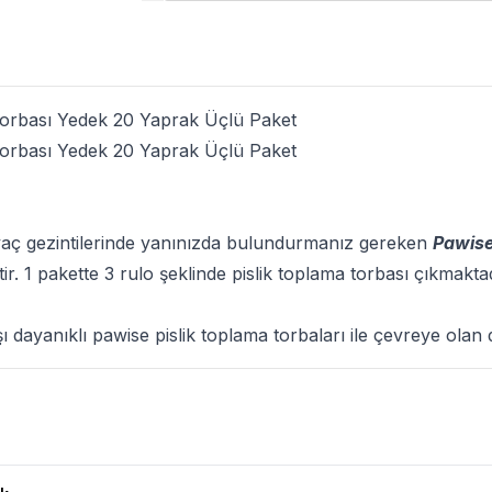
Torbası Yedek 20 Yaprak Üçlü Paket
Torbası Yedek 20 Yaprak Üçlü Paket
tiyaç gezintilerinde yanınızda bulundurmanız gereken
Pawise
ştir. 1 pakette 3 rulo şeklinde pislik toplama torbası çıkmakt
ı dayanıklı pawise pislik toplama torbaları ile çevreye olan 
ü Paket Ürün Yorumları