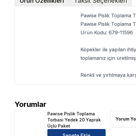
Ürün Özellikleri
Taksit Seçenekleri
Pawise Pislik Toplama 
Pawise Pislik Toplama 
Ürün Kodu:
679-11596
Köpekler ile yapılan ih
toplamanız için üretilmi
Renkli ve yırtılmaya karş
Yorumlar
Pawise Pislik Toplama Torbası Yedek 20 Yaprak Üçl
Pawise Pislik Toplama
Yorum Yo
Torbası Yedek 20 Yaprak
Üçlü Paket
Sepete Ekle