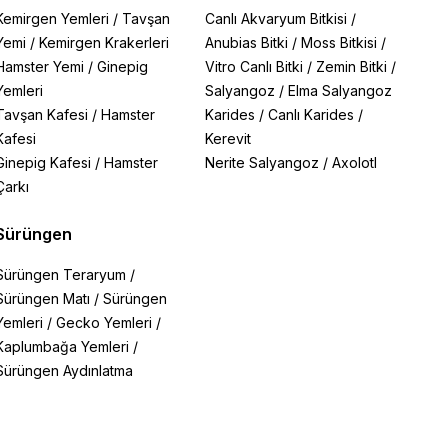
Kemirgen Yemleri
/
Tavşan
Canlı Akvaryum Bitkisi
/
Yemi
/
Kemirgen Krakerleri
Anubias Bitki
/
Moss Bitkisi
/
Hamster Yemi
/
Ginepig
Vitro Canlı Bitki
/
Zemin Bitki
/
Yemleri
Salyangoz
/
Elma Salyangoz
Tavşan Kafesi
/
Hamster
Karides
/
Canlı Karides
/
Kafesi
Kerevit
Ginepig Kafesi
/
Hamster
Nerite Salyangoz
/
Axolotl
Çarkı
Sürüngen
Sürüngen Teraryum
/
Sürüngen Matı
/
Sürüngen
Yemleri
/
Gecko Yemleri
/
Kaplumbağa Yemleri
/
Sürüngen Aydınlatma