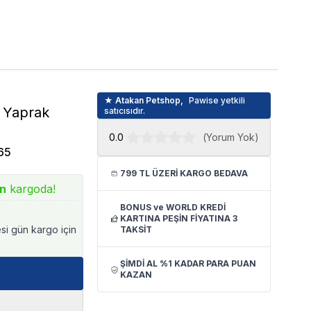
★ Atakan Petshop,
Pawise yetkili
0 Yaprak
satıcısıdır.
0.0
(
Yorum Yok
)
65
799 TL ÜZERİ KARGO BEDAVA
ın
kargoda!
BONUS ve WORLD KREDİ
KARTINA PEŞİN FİYATINA 3
esi gün kargo için
TAKSİT
ŞİMDİ AL %1 KADAR PARA PUAN
KAZAN