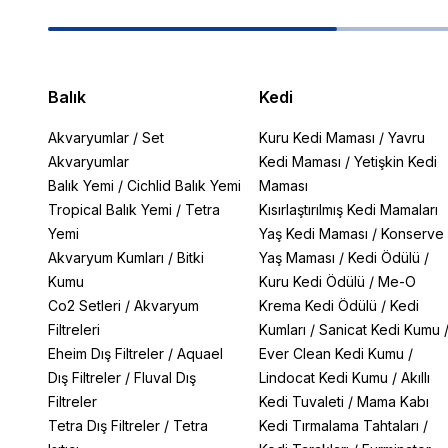
Balık
Kedi
Akvaryumlar
/
Set
Kuru Kedi Maması
/
Yavru
Akvaryumlar
Kedi Maması
/
Yetişkin Kedi
Balık Yemi
/
Cichlid Balık Yemi
Maması
Tropical Balık Yemi
/
Tetra
Kısırlaştırılmış Kedi Mamaları
Yemi
Yaş Kedi Maması
/
Konserve
Akvaryum Kumları
/
Bitki
Yaş Maması
/
Kedi Ödülü
/
Kumu
Kuru Kedi Ödülü
/
Me-O
Co2 Setleri
/
Akvaryum
Krema Kedi Ödülü
/
Kedi
Filtreleri
Kumları
/
Sanicat Kedi Kumu
Eheim Dış Filtreler
/
Aquael
Ever Clean Kedi Kumu
/
Dış Filtreler
/
Fluval Dış
Lindocat Kedi Kumu
/
Akıllı
Filtreler
Kedi Tuvaleti
/
Mama Kabı
Tetra Dış Filtreler
/
Tetra
Kedi Tırmalama Tahtaları
/