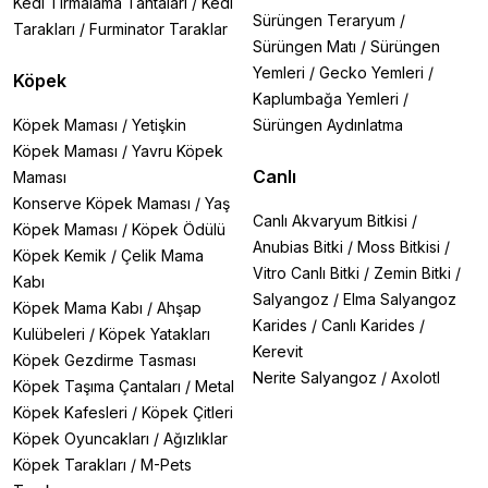
Kedi Tırmalama Tahtaları
/
Kedi
Sürüngen Teraryum
/
Tarakları
/
Furminator Taraklar
Sürüngen Matı
/
Sürüngen
Yemleri
/
Gecko Yemleri
/
Köpek
Kaplumbağa Yemleri
/
Köpek Maması
/
Yetişkin
Sürüngen Aydınlatma
Köpek Maması
/
Yavru Köpek
Canlı
Maması
Konserve Köpek Maması
/
Yaş
Canlı Akvaryum Bitkisi
/
Köpek Maması
/
Köpek Ödülü
Anubias Bitki
/
Moss Bitkisi
/
Köpek Kemik
/
Çelik Mama
Vitro Canlı Bitki
/
Zemin Bitki
/
Kabı
Salyangoz
/
Elma Salyangoz
Köpek Mama Kabı
/
Ahşap
Karides
/
Canlı Karides
/
Kulübeleri
/
Köpek Yatakları
Kerevit
Köpek Gezdirme Tasması
Nerite Salyangoz
/
Axolotl
Köpek Taşıma Çantaları
/
Metal
Köpek Kafesleri
/
Köpek Çitleri
Köpek Oyuncakları
/
Ağızlıklar
Köpek Tarakları
/
M-Pets