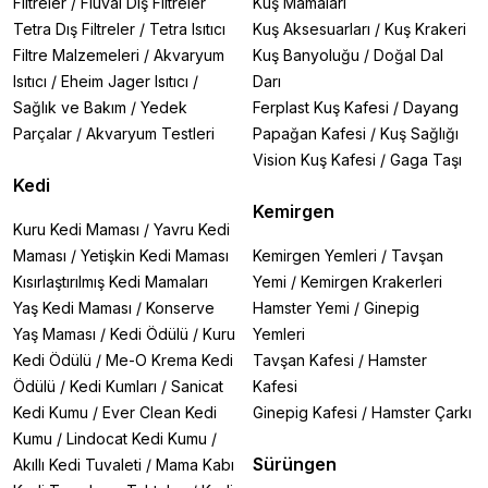
Filtreler
/
Fluval Dış Filtreler
Kuş Mamaları
Tetra Dış Filtreler
/
Tetra Isıtıcı
Kuş Aksesuarları
/
Kuş Krakeri
Filtre Malzemeleri
/
Akvaryum
Kuş Banyoluğu
/
Doğal Dal
Isıtıcı
/
Eheim Jager Isıtıcı
/
Darı
Sağlık ve Bakım
/
Yedek
Ferplast Kuş Kafesi
/
Dayang
Parçalar
/
Akvaryum Testleri
Papağan Kafesi
/
Kuş Sağlığı
Vision Kuş Kafesi
/
Gaga Taşı
Kedi
Kemirgen
Kuru Kedi Maması
/
Yavru Kedi
Maması
/
Yetişkin Kedi Maması
Kemirgen Yemleri
/
Tavşan
Kısırlaştırılmış Kedi Mamaları
Yemi
/
Kemirgen Krakerleri
Yaş Kedi Maması
/
Konserve
Hamster Yemi
/
Ginepig
Yaş Maması
/
Kedi Ödülü
/
Kuru
Yemleri
Kedi Ödülü
/
Me-O Krema Kedi
Tavşan Kafesi
/
Hamster
Ödülü
/
Kedi Kumları
/
Sanicat
Kafesi
Kedi Kumu
/
Ever Clean Kedi
Ginepig Kafesi
/
Hamster Çarkı
Kumu
/
Lindocat Kedi Kumu
/
Sürüngen
Akıllı Kedi Tuvaleti
/
Mama Kabı