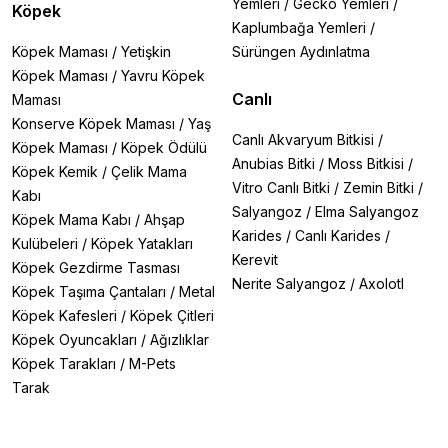
Yemleri
/
Gecko Yemleri
/
Köpek
Kaplumbağa Yemleri
/
Köpek Maması
/
Yetişkin
Sürüngen Aydınlatma
Köpek Maması
/
Yavru Köpek
Canlı
Maması
Konserve Köpek Maması
/
Yaş
Canlı Akvaryum Bitkisi
/
Köpek Maması
/
Köpek Ödülü
Anubias Bitki
/
Moss Bitkisi
/
Köpek Kemik
/
Çelik Mama
Vitro Canlı Bitki
/
Zemin Bitki
/
Kabı
Salyangoz
/
Elma Salyangoz
Köpek Mama Kabı
/
Ahşap
Karides
/
Canlı Karides
/
Kulübeleri
/
Köpek Yatakları
Kerevit
Köpek Gezdirme Tasması
Nerite Salyangoz
/
Axolotl
Köpek Taşıma Çantaları
/
Metal
Köpek Kafesleri
/
Köpek Çitleri
Köpek Oyuncakları
/
Ağızlıklar
Köpek Tarakları
/
M-Pets
Tarak