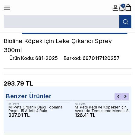
2
/
Leke ve Koku Gidericiler
/
Bioline Köpek için Leke Çıkarıcı Sprey 300m
★ Atakan Petshop,
Bioline yetkili satıcısıdır.
Bioline Köpek için Leke Çıkarıcı Sprey
300ml
Ürün Kodu
:
681-2025
Barkod
:
6970117120257
293.79
TL
Benzer Ürünler
M-Pets
M-Pets
M-Pets Organik Dışkı Toplama
M-Pets Kedi ve Köpekler İçin
Poşeti 15 Adetli 4 Rulo
Avokado Temizleme Mendili 80'li
227.01 TL
126.41 TL