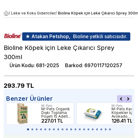
/
Leke ve Koku Gidericiler
/
Bioline Köpek için Leke Çıkarıcı Sprey 300m
★ Atakan Petshop,
Bioline yetkili satıcısıdır.
Bioline Köpek için Leke Çıkarıcı Sprey
300ml
Ürün Kodu
:
681-2025
Barkod
:
6970117120257
293.79
TL
Benzer Ürünler
M-Pets
M-Pets
M-Pets Organik
M-Pets Kedi v
Dışkı Toplama
Köpekler İçin
Poşeti 15 Adetli
Avokado
4 Rulo
227.01 TL
Temizleme
126.41 TL
Mendili 80'li