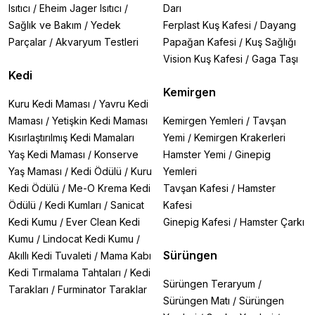
Isıtıcı
/
Eheim Jager Isıtıcı
/
Darı
Sağlık ve Bakım
/
Yedek
Ferplast Kuş Kafesi
/
Dayang
Parçalar
/
Akvaryum Testleri
Papağan Kafesi
/
Kuş Sağlığı
Vision Kuş Kafesi
/
Gaga Taşı
Kedi
Kemirgen
Kuru Kedi Maması
/
Yavru Kedi
Maması
/
Yetişkin Kedi Maması
Kemirgen Yemleri
/
Tavşan
Kısırlaştırılmış Kedi Mamaları
Yemi
/
Kemirgen Krakerleri
Yaş Kedi Maması
/
Konserve
Hamster Yemi
/
Ginepig
Yaş Maması
/
Kedi Ödülü
/
Kuru
Yemleri
Kedi Ödülü
/
Me-O Krema Kedi
Tavşan Kafesi
/
Hamster
Ödülü
/
Kedi Kumları
/
Sanicat
Kafesi
Kedi Kumu
/
Ever Clean Kedi
Ginepig Kafesi
/
Hamster Çarkı
Kumu
/
Lindocat Kedi Kumu
/
Sürüngen
Akıllı Kedi Tuvaleti
/
Mama Kabı
Kedi Tırmalama Tahtaları
/
Kedi
Sürüngen Teraryum
/
Tarakları
/
Furminator Taraklar
Sürüngen Matı
/
Sürüngen