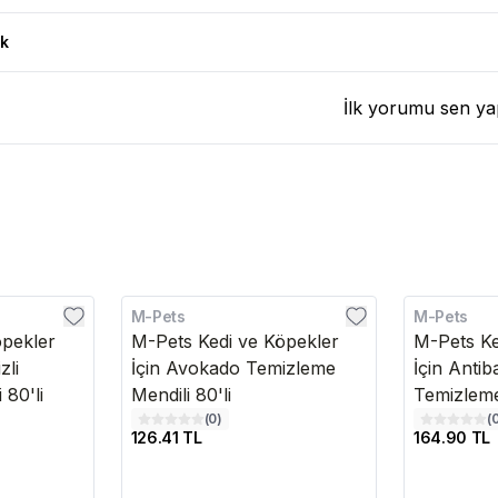
rı
k
İlk yorumu sen ya
M-Pets
M-Pets
öpekler
M-Pets Kedi ve Köpekler
M-Pets Ke
zli
İçin Avokado Temizleme
İçin Antib
 80'li
Mendili 80'li
Temizleme
(
0
)
(
126.41 TL
164.90 TL