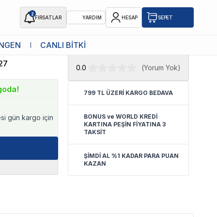
2
FIRSATLAR
YARDIM
HESAP
SEPET
★ Atakan Petshop,
Pawise yetkili
NGEN
CANLI BİTKİ
satıcısıdır.
27
0.0
(
Yorum Yok
)
goda!
799 TL ÜZERİ KARGO BEDAVA
BONUS ve WORLD KREDİ
esi gün kargo için
KARTINA PEŞİN FİYATINA 3
TAKSİT
ŞİMDİ AL %1 KADAR PARA PUAN
KAZAN