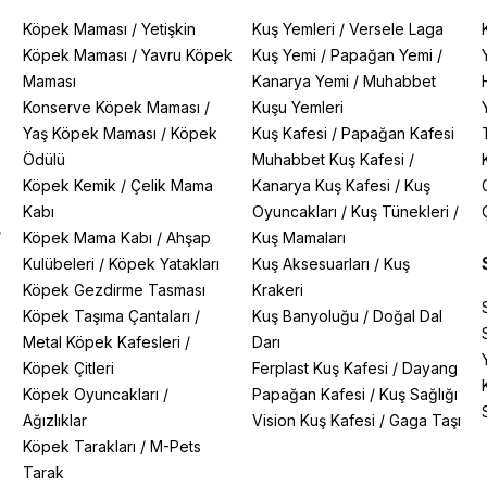
Köpek Maması
/
Yetişkin
Kuş Yemleri
/
Versele Laga
Köpek Maması
/
Yavru Köpek
Kuş Yemi
/
Papağan Yemi
/
Maması
Kanarya Yemi
/
Muhabbet
Konserve Köpek Maması
/
Kuşu Yemleri
Yaş Köpek Maması
/
Köpek
Kuş Kafesi
/
Papağan Kafesi
Ödülü
Muhabbet Kuş Kafesi
/
Köpek Kemik
/
Çelik Mama
Kanarya Kuş Kafesi
/
Kuş
Kabı
Oyuncakları
/
Kuş Tünekleri
/
/
Köpek Mama Kabı
/
Ahşap
Kuş Mamaları
Kulübeleri
/
Köpek Yatakları
Kuş Aksesuarları
/
Kuş
Köpek Gezdirme Tasması
Krakeri
Köpek Taşıma Çantaları
/
Kuş Banyoluğu
/
Doğal Dal
Metal Köpek Kafesleri
/
Darı
Köpek Çitleri
Ferplast Kuş Kafesi
/
Dayang
Köpek Oyuncakları
/
Papağan Kafesi
/
Kuş Sağlığı
Ağızlıklar
Vision Kuş Kafesi
/
Gaga Taşı
Köpek Tarakları
/
M-Pets
Tarak