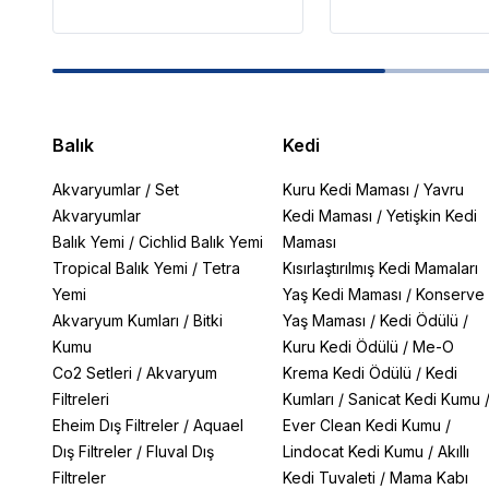
Balık
Kedi
Akvaryumlar
/
Set
Kuru Kedi Maması
/
Yavru
Akvaryumlar
Kedi Maması
/
Yetişkin Kedi
Balık Yemi
/
Cichlid Balık Yemi
Maması
Tropical Balık Yemi
/
Tetra
Kısırlaştırılmış Kedi Mamaları
Yemi
Yaş Kedi Maması
/
Konserve
Akvaryum Kumları
/
Bitki
Yaş Maması
/
Kedi Ödülü
/
Kumu
Kuru Kedi Ödülü
/
Me-O
Co2 Setleri
/
Akvaryum
Krema Kedi Ödülü
/
Kedi
Filtreleri
Kumları
/
Sanicat Kedi Kumu
Eheim Dış Filtreler
/
Aquael
Ever Clean Kedi Kumu
/
Dış Filtreler
/
Fluval Dış
Lindocat Kedi Kumu
/
Akıllı
Filtreler
Kedi Tuvaleti
/
Mama Kabı