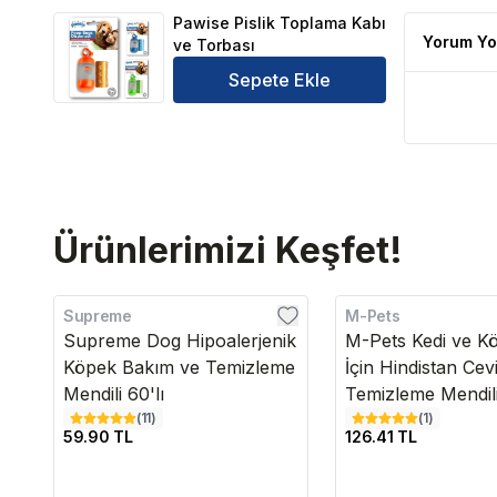
Pawise Pislik Toplama Kabı ve Torbası Ürün Yorumla
Pawise Pislik Toplama Kabı
Yorum Yo
ve Torbası
Sepete Ekle
Ürünlerimizi Keşfet!
Supreme
M-Pets
Supreme Dog Hipoalerjenik
M-Pets Kedi ve K
Köpek Bakım ve Temizleme
İçin Hindistan Cevi
Mendili 60'lı
Temizleme Mendili
(
11
)
(
1
)
59.90 TL
126.41 TL