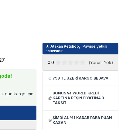
★ Atakan Petshop,
Pawise yetkili
satıcısıdır.
27
0.0
(
Yorum Yok
)
goda!
799 TL ÜZERİ KARGO BEDAVA
BONUS ve WORLD KREDİ
esi gün kargo için
KARTINA PEŞİN FİYATINA 3
TAKSİT
ŞİMDİ AL %1 KADAR PARA PUAN
KAZAN