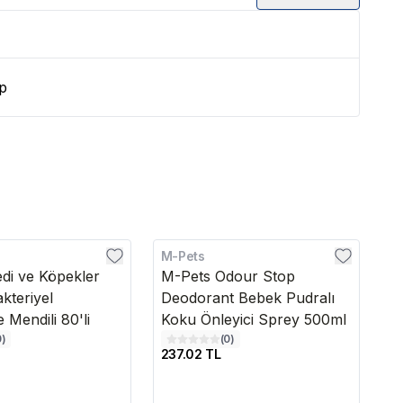
p
M-Pets
Pe
di ve Köpekler
M-Pets Odour Stop
P
akteriyel
Deodorant Bebek Pudralı
K
 Mendili 80'li
Koku Önleyici Sprey 500ml
0
)
(
0
)
237.02 TL
2