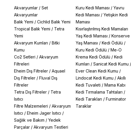
Akvaryumlar
/
Set
Kuru Kedi Maması
/
Yavru
Akvaryumlar
Kedi Maması
/
Yetişkin Kedi
Balık Yemi
/
Cichlid Balık Yemi
Maması
Tropical Balık Yemi
/
Tetra
Kısırlaştırılmış Kedi Mamaları
Yemi
Yaş Kedi Maması
/
Konserve
Akvaryum Kumları
/
Bitki
Yaş Maması
/
Kedi Ödülü
/
Kumu
Kuru Kedi Ödülü
/
Me-O
Co2 Setleri
/
Akvaryum
Krema Kedi Ödülü
/
Kedi
Filtreleri
Kumları
/
Sanicat Kedi Kumu
Eheim Dış Filtreler
/
Aquael
Ever Clean Kedi Kumu
/
Dış Filtreler
/
Fluval Dış
Lindocat Kedi Kumu
/
Akıllı
Filtreler
Kedi Tuvaleti
/
Mama Kabı
Tetra Dış Filtreler
/
Tetra
Kedi Tırmalama Tahtaları
/
Isıtıcı
Kedi Tarakları
/
Furminator
Filtre Malzemeleri
/
Akvaryum
Taraklar
Isıtıcı
/
Eheim Jager Isıtıcı
/
Sağlık ve Bakım
/
Yedek
Parçalar
/
Akvaryum Testleri