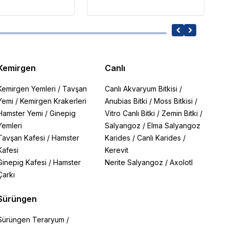
Kemirgen
Canlı
Kemirgen Yemleri
/
Tavşan
Canlı Akvaryum Bitkisi
/
Yemi
/
Kemirgen Krakerleri
Anubias Bitki
/
Moss Bitkisi
/
Hamster Yemi
/
Ginepig
Vitro Canlı Bitki
/
Zemin Bitki
/
Yemleri
Salyangoz
/
Elma Salyangoz
Tavşan Kafesi
/
Hamster
Karides
/
Canlı Karides
/
Kafesi
Kerevit
Ginepig Kafesi
/
Hamster
Nerite Salyangoz
/
Axolotl
Çarkı
Sürüngen
Sürüngen Teraryum
/