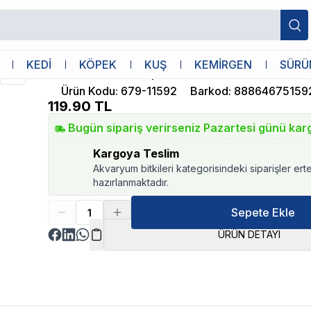
ı
Pawise
KEDİ
KÖPEK
KUŞ
KEMİRGEN
SÜRÜ
Pawise Pislik Toplama Kabı ve Torbası
Ürün Kodu
:
679-11592
Barkod
:
88864675159
119.90
TL
Bugün sipariş verirseniz Pazartesi günü kar
Kargoya Teslim
Akvaryum bitkileri kategorisindeki siparişler ert
hazırlanmaktadır.
Sepete Ekle
ÜRÜN DETAYI