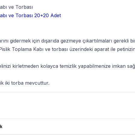
abı ve Torbası
Kabı ve Torbası 20+20 Adet
larını gidermek için dışarıda gezmeye çıkartılmaları gerekli 
islik Toplama Kabı ve torbası üzerindeki aparat ile petinizin 
elinizi kirletmeden kolayca temizlik yapabilmenize imkan sağ
ik iki torba mevcuttur.
rı
k