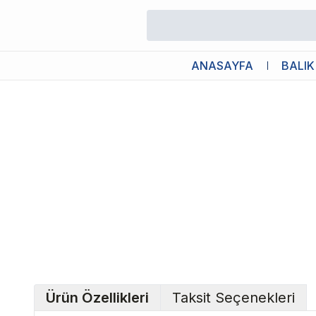
/
Leke ve Koku Gidericiler
/
Pawise Pislik Toplama Kabı ve Torbas
ANASAYFA
BALIK
Ürün Özellikleri
Taksit Seçenekleri