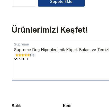
Sepete Ekle
Ürünlerimizi Keşfet!
Supreme
Supreme Dog Hipoalerjenik Köpek Bakım ve Temizle
(
11
)
59.90 TL
Balık
Kedi