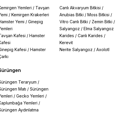
Kemirgen Yemleri
/
Tavşan
Canlı Akvaryum Bitkisi
/
Yemi
/
Kemirgen Krakerleri
Anubias Bitki
/
Moss Bitkisi
/
Hamster Yemi
/
Ginepig
Vitro Canlı Bitki
/
Zemin Bitki
/
Yemleri
Salyangoz
/
Elma Salyangoz
Tavşan Kafesi
/
Hamster
Karides
/
Canlı Karides
/
Kafesi
Kerevit
Ginepig Kafesi
/
Hamster
Nerite Salyangoz
/
Axolotl
Çarkı
Sürüngen
Sürüngen Teraryum
/
Sürüngen Matı
/
Sürüngen
Yemleri
/
Gecko Yemleri
/
Kaplumbağa Yemleri
/
Sürüngen Aydınlatma