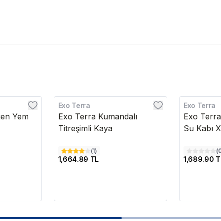
Exo Terra
Exo Terra
gen Yem
Exo Terra Kumandalı
Exo Terr
Titreşimli Kaya
Su Kabı 
(
1
)
(
1,664.89 TL
1,689.90 T