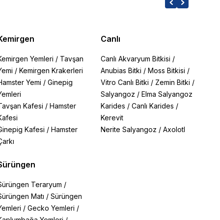
Kemirgen
Canlı
Kemirgen Yemleri
/
Tavşan
Canlı Akvaryum Bitkisi
/
Yemi
/
Kemirgen Krakerleri
Anubias Bitki
/
Moss Bitkisi
/
Hamster Yemi
/
Ginepig
Vitro Canlı Bitki
/
Zemin Bitki
/
Yemleri
Salyangoz
/
Elma Salyangoz
Tavşan Kafesi
/
Hamster
Karides
/
Canlı Karides
/
Kafesi
Kerevit
Ginepig Kafesi
/
Hamster
Nerite Salyangoz
/
Axolotl
Çarkı
Sürüngen
Sürüngen Teraryum
/
Sürüngen Matı
/
Sürüngen
Yemleri
/
Gecko Yemleri
/
Kaplumbağa Yemleri
/