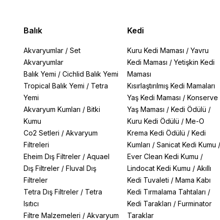
Balık
Kedi
Akvaryumlar
/
Set
Kuru Kedi Maması
/
Yavru
Akvaryumlar
Kedi Maması
/
Yetişkin Kedi
Balık Yemi
/
Cichlid Balık Yemi
Maması
Tropical Balık Yemi
/
Tetra
Kısırlaştırılmış Kedi Mamaları
Yemi
Yaş Kedi Maması
/
Konserve
Akvaryum Kumları
/
Bitki
Yaş Maması
/
Kedi Ödülü
/
Kumu
Kuru Kedi Ödülü
/
Me-O
Co2 Setleri
/
Akvaryum
Krema Kedi Ödülü
/
Kedi
Filtreleri
Kumları
/
Sanicat Kedi Kumu
Eheim Dış Filtreler
/
Aquael
Ever Clean Kedi Kumu
/
Dış Filtreler
/
Fluval Dış
Lindocat Kedi Kumu
/
Akıllı
Filtreler
Kedi Tuvaleti
/
Mama Kabı
Tetra Dış Filtreler
/
Tetra
Kedi Tırmalama Tahtaları
/
Isıtıcı
Kedi Tarakları
/
Furminator
Filtre Malzemeleri
/
Akvaryum
Taraklar