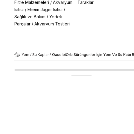
Filtre Malzemeleri
/
Akvaryum
Taraklar
Isıtıcı
/
Eheim Jager Isıtıcı
/
Sağlık ve Bakım
/
Yedek
Parçalar
/
Akvaryum Testleri
/
Yem / Su Kapları
/
Oase biOrb Sürüngenler İçin Yem Ve Su Kabı 