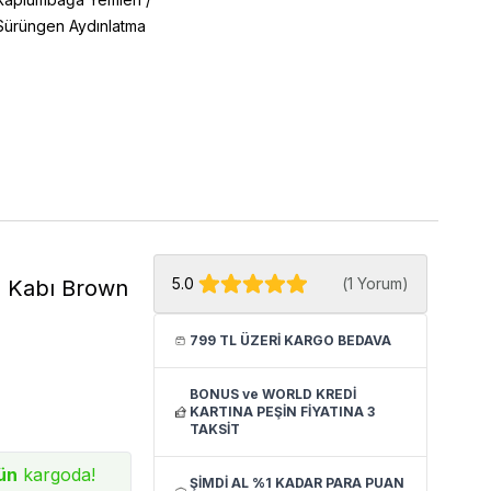
Sürüngen Aydınlatma
5.0
(
1 Yorum
)
u Kabı Brown
799 TL ÜZERİ KARGO BEDAVA
BONUS ve WORLD KREDİ
KARTINA PEŞİN FİYATINA 3
TAKSİT
ün
kargoda!
ŞİMDİ AL %1 KADAR PARA PUAN