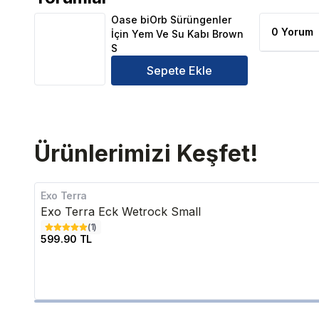
Oase biOrb Sürüngenler İçin Yem Ve Su Kabı Brown
Oase biOrb Sürüngenler
0 Yorum
İçin Yem Ve Su Kabı Brown
S
Sepete Ekle
Ürünlerimizi Keşfet!
Exo Terra
Exo Terra Eck Wetrock Small
(
1
)
599.90 TL