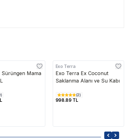
Exo Terra
Ex
a Sürüngen Mama
Exo Terra Ex Coconut
E
XL
Saklanma Alanı ve Su Kabı
K
0
)
(
2
)
L
998.89 TL
4