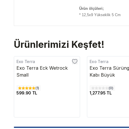
Ürün ölçüleri;
* 12,5x9 Yükseklik 5 Cm
Ürünlerimizi Keşfet!
Exo Terra
Exo Terra
Exo Terra Eck Wetrock
Exo Terra Sürün
Small
Kabı Büyük
(
1
)
(
0
)
599.90 TL
1,277.95 TL