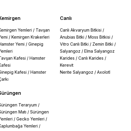
Kemirgen
Canlı
Kemirgen Yemleri
/
Tavşan
Canlı Akvaryum Bitkisi
/
Yemi
/
Kemirgen Krakerleri
Anubias Bitki
/
Moss Bitkisi
/
Hamster Yemi
/
Ginepig
Vitro Canlı Bitki
/
Zemin Bitki
/
Yemleri
Salyangoz
/
Elma Salyangoz
Tavşan Kafesi
/
Hamster
Karides
/
Canlı Karides
/
Kafesi
Kerevit
Ginepig Kafesi
/
Hamster
Nerite Salyangoz
/
Axolotl
Çarkı
Sürüngen
Sürüngen Teraryum
/
Sürüngen Matı
/
Sürüngen
Yemleri
/
Gecko Yemleri
/
Kaplumbağa Yemleri
/