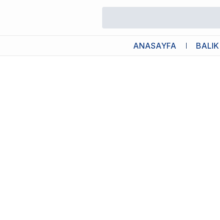
/
Yem / Su Kapları
/
Oase biOrb Sürüngenler İçin Yem Ve Su Kabı 
ANASAYFA
BALIK