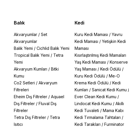
Balık
Kedi
Akvaryumlar
/
Set
Kuru Kedi Maması
/
Yavru
Akvaryumlar
Kedi Maması
/
Yetişkin Kedi
Balık Yemi
/
Cichlid Balık Yemi
Maması
Tropical Balık Yemi
/
Tetra
Kısırlaştırılmış Kedi Mamaları
Yemi
Yaş Kedi Maması
/
Konserve
Akvaryum Kumları
/
Bitki
Yaş Maması
/
Kedi Ödülü
/
Kumu
Kuru Kedi Ödülü
/
Me-O
Co2 Setleri
/
Akvaryum
Krema Kedi Ödülü
/
Kedi
Filtreleri
Kumları
/
Sanicat Kedi Kumu
Eheim Dış Filtreler
/
Aquael
Ever Clean Kedi Kumu
/
Dış Filtreler
/
Fluval Dış
Lindocat Kedi Kumu
/
Akıllı
Filtreler
Kedi Tuvaleti
/
Mama Kabı
Tetra Dış Filtreler
/
Tetra
Kedi Tırmalama Tahtaları
/
Isıtıcı
Kedi Tarakları
/
Furminator