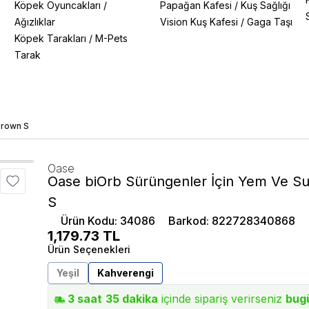
Köpek Oyuncakları
/
Papağan Kafesi
/
Kuş Sağlığı
Ağızlıklar
Vision Kuş Kafesi
/
Gaga Taşı
Köpek Tarakları
/
M-Pets
Tarak
Brown S
Oase
Oase biOrb Sürüngenler İçin Yem Ve S
S
Ürün Kodu
:
34086
Barkod
:
822728340868
1,179.73
TL
Ürün Seçenekleri
Yeşil
Kahverengi
3
saat
35
dakika
içinde sipariş verirseniz
bug