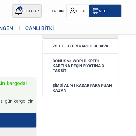
2
FIRSATLAR
YARDIM
HESAP
SEPET
NGEN
CANLI BİTKİ
5.0
(
1 Yorum
)
u Kabı Brown
799 TL ÜZERİ KARGO BEDAVA
BONUS ve WORLD KREDİ
KARTINA PEŞİN FİYATINA 3
TAKSİT
ün
kargoda!
ŞİMDİ AL %1 KADAR PARA PUAN
KAZAN
esi gün kargo için