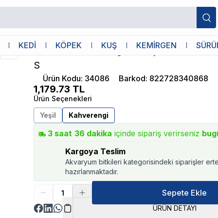
Brown S
Oase
KEDİ
KÖPEK
KUŞ
KEMİRGEN
SÜRÜ
Oase biOrb Sürüngenler İçin Yem Ve S
S
Ürün Kodu
:
34086
Barkod
:
822728340868
1,179.73
TL
Ürün Seçenekleri
Yeşil
Kahverengi
3
saat
36
dakika
içinde sipariş verirseniz
bug
Kargoya Teslim
Akvaryum bitkileri kategorisindeki siparişler ert
hazırlanmaktadır.
Sepete Ekle
ÜRÜN DETAYI