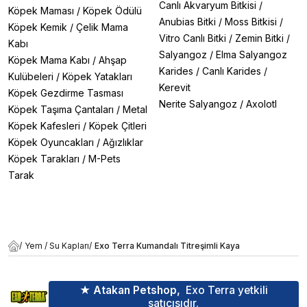
Canlı Akvaryum Bitkisi
/
Köpek Maması
/
Köpek Ödülü
Anubias Bitki
/
Moss Bitkisi
/
Köpek Kemik
/
Çelik Mama
Vitro Canlı Bitki
/
Zemin Bitki
/
Kabı
Salyangoz
/
Elma Salyangoz
Köpek Mama Kabı
/
Ahşap
Karides
/
Canlı Karides
/
Kulübeleri
/
Köpek Yatakları
Kerevit
Köpek Gezdirme Tasması
Nerite Salyangoz
/
Axolotl
Köpek Taşıma Çantaları
/
Metal
Köpek Kafesleri
/
Köpek Çitleri
Köpek Oyuncakları
/
Ağızlıklar
Köpek Tarakları
/
M-Pets
Tarak
/
Yem / Su Kapları
/
Exo Terra Kumandalı Titreşimli Kaya
★ Atakan Petshop,
Exo Terra yetkili
satıcısıdır.