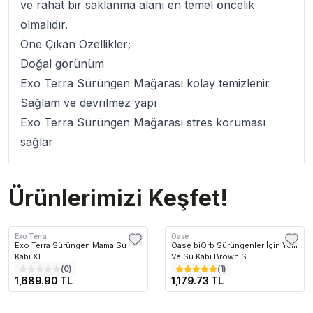
ve rahat bir saklanma alanı en temel öncelik
olmalıdır.
Öne Çıkan Özellikler;
Doğal görünüm
Exo Terra Sürüngen Mağarası
kolay temizlenir
Sağlam ve devrilmez yapı
Exo Terra Sürüngen Mağarası
stres koruması
sağlar
Ürünlerimizi Keşfet!
Exo Terra
Oase
Exo Terra Sürüngen Mama Su
Oase biOrb Sürüngenler İçin Yem
Kabı XL
Ve Su Kabı Brown S
(
0
)
(
1
)
1,689.90 TL
1,179.73 TL