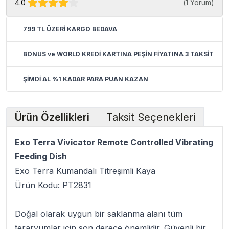
4.0
(
1 Yorum
)
799 TL ÜZERİ KARGO BEDAVA
BONUS ve WORLD KREDİ KARTINA PEŞİN FİYATINA 3 TAKSİT
ŞİMDİ AL %1 KADAR PARA PUAN KAZAN
Ürün Özellikleri
Taksit Seçenekleri
Exo Terra Vivicator Remote Controlled Vibrating
Feeding Dish
Exo Terra Kumandalı Titreşimli Kaya
Ürün Kodu:
PT2831
Doğal olarak uygun bir saklanma alanı tüm
teraryumlar için son derece önemlidir. Güvenli bir