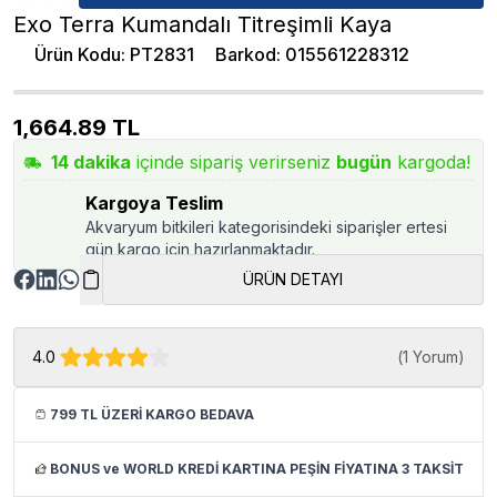
Exo Terra Kumandalı Titreşimli Kaya
Ürün Kodu
:
PT2831
Barkod
:
015561228312
1,664.89
TL
14
dakika
içinde sipariş verirseniz
bugün
kargoda!
Kargoya Teslim
Akvaryum bitkileri kategorisindeki siparişler ertesi
gün kargo için hazırlanmaktadır.
ÜRÜN DETAYI
4.0
(
1 Yorum
)
799 TL ÜZERİ KARGO BEDAVA
BONUS ve WORLD KREDİ KARTINA PEŞİN FİYATINA 3 TAKSİT