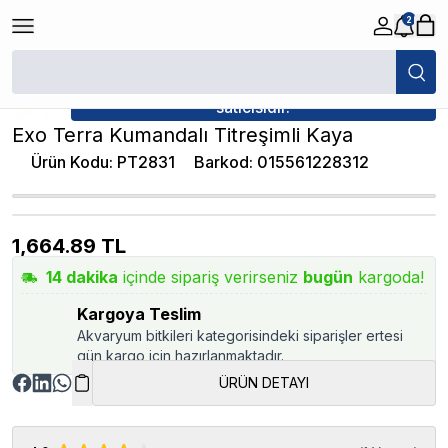
2
/
Yem / Su Kapları
/
Exo Terra Kumandalı Titreşimli Kaya
★ Atakan Petshop,
Exo Terra yetkili
satıcısıdır.
Exo Terra Kumandalı Titreşimli Kaya
Ürün Kodu
:
PT2831
Barkod
:
015561228312
1,664.89
TL
14
dakika
içinde sipariş verirseniz
bugün
kargoda!
Kargoya Teslim
Akvaryum bitkileri kategorisindeki siparişler ertesi
gün kargo için hazırlanmaktadır.
ÜRÜN DETAYI