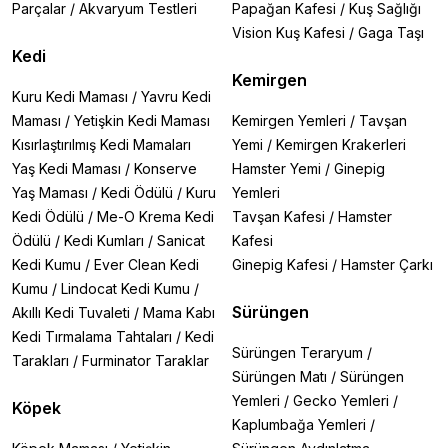
Parçalar
/
Akvaryum Testleri
Papağan Kafesi
/
Kuş Sağlığı
Vision Kuş Kafesi
/
Gaga Taşı
Kedi
Kemirgen
Kuru Kedi Maması
/
Yavru Kedi
Maması
/
Yetişkin Kedi Maması
Kemirgen Yemleri
/
Tavşan
Kısırlaştırılmış Kedi Mamaları
Yemi
/
Kemirgen Krakerleri
Yaş Kedi Maması
/
Konserve
Hamster Yemi
/
Ginepig
Yaş Maması
/
Kedi Ödülü
/
Kuru
Yemleri
Kedi Ödülü
/
Me-O Krema Kedi
Tavşan Kafesi
/
Hamster
Ödülü
/
Kedi Kumları
/
Sanicat
Kafesi
Kedi Kumu
/
Ever Clean Kedi
Ginepig Kafesi
/
Hamster Çarkı
Kumu
/
Lindocat Kedi Kumu
/
Sürüngen
Akıllı Kedi Tuvaleti
/
Mama Kabı
Kedi Tırmalama Tahtaları
/
Kedi
Sürüngen Teraryum
/
Tarakları
/
Furminator Taraklar
Sürüngen Matı
/
Sürüngen
Yemleri
/
Gecko Yemleri
/
Köpek
Kaplumbağa Yemleri
/