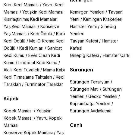
Kuru Kedi Maması
/
Yavru Kedi
Maması
/
Yetişkin Kedi Maması
Kemirgen Yemleri
/
Tavşan
Kısırlaştırılmış Kedi Mamaları
Yemi
/
Kemirgen Krakerleri
Yaş Kedi Maması
/
Konserve
Hamster Yemi
/
Ginepig
Yaş Maması
/
Kedi Ödülü
/
Kuru
Yemleri
Kedi Ödülü
/
Me-O Krema Kedi
Tavşan Kafesi
/
Hamster
Ödülü
/
Kedi Kumları
/
Sanicat
Kafesi
Kedi Kumu
/
Ever Clean Kedi
Ginepig Kafesi
/
Hamster Çarkı
Kumu
/
Lindocat Kedi Kumu
/
Sürüngen
Akıllı Kedi Tuvaleti
/
Mama Kabı
Kedi Tırmalama Tahtaları
/
Kedi
Sürüngen Teraryum
/
Tarakları
/
Furminator Taraklar
Sürüngen Matı
/
Sürüngen
Yemleri
/
Gecko Yemleri
/
Köpek
Kaplumbağa Yemleri
/
Köpek Maması
/
Yetişkin
Sürüngen Aydınlatma
Köpek Maması
/
Yavru Köpek
Canlı
Maması
Konserve Köpek Maması
/
Yaş