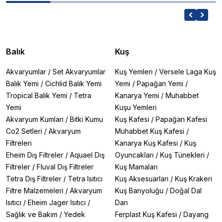
Balık
Kuş
Akvaryumlar
/
Set Akvaryumlar
Kuş Yemleri
/
Versele Laga Kuş
Balık Yemi
/
Cichlid Balık Yemi
Yemi
/
Papağan Yemi
/
Tropical Balık Yemi
/
Tetra
Kanarya Yemi
/
Muhabbet
Yemi
Kuşu Yemleri
Akvaryum Kumları
/
Bitki Kumu
Kuş Kafesi
/
Papağan Kafesi
Co2 Setleri
/
Akvaryum
Muhabbet Kuş Kafesi
/
Filtreleri
Kanarya Kuş Kafesi
/
Kuş
Eheim Dış Filtreler
/
Aquael Dış
Oyuncakları
/
Kuş Tünekleri
/
Filtreler
/
Fluval Dış Filtreler
Kuş Mamaları
Tetra Dış Filtreler
/
Tetra Isıtıcı
Kuş Aksesuarları
/
Kuş Krakeri
Filtre Malzemeleri
/
Akvaryum
Kuş Banyoluğu
/
Doğal Dal
Isıtıcı
/
Eheim Jager Isıtıcı
/
Darı
Sağlık ve Bakım
/
Yedek
Ferplast Kuş Kafesi
/
Dayang