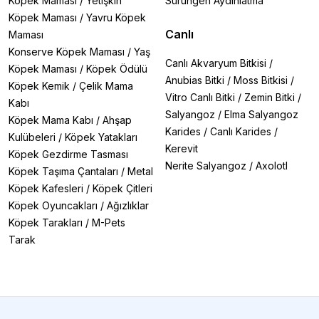
Köpek Maması
/
Yetişkin
Sürüngen Aydınlatma
Köpek Maması
/
Yavru Köpek
Canlı
Maması
Konserve Köpek Maması
/
Yaş
Canlı Akvaryum Bitkisi
/
Köpek Maması
/
Köpek Ödülü
Anubias Bitki
/
Moss Bitkisi
/
Köpek Kemik
/
Çelik Mama
Vitro Canlı Bitki
/
Zemin Bitki
/
Kabı
Salyangoz
/
Elma Salyangoz
Köpek Mama Kabı
/
Ahşap
Karides
/
Canlı Karides
/
Kulübeleri
/
Köpek Yatakları
Kerevit
Köpek Gezdirme Tasması
Nerite Salyangoz
/
Axolotl
Köpek Taşıma Çantaları
/
Metal
Köpek Kafesleri
/
Köpek Çitleri
Köpek Oyuncakları
/
Ağızlıklar
Köpek Tarakları
/
M-Pets
Tarak