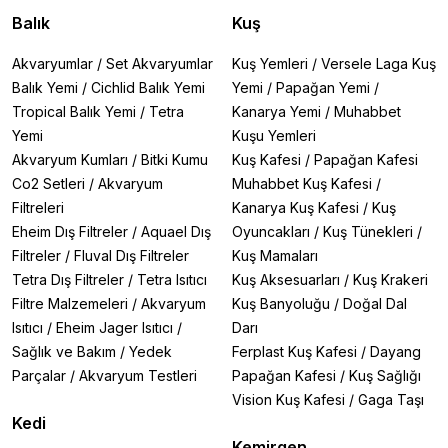
Balık
Kuş
Akvaryumlar
/
Set Akvaryumlar
Kuş Yemleri
/
Versele Laga Kuş
Balık Yemi
/
Cichlid Balık Yemi
Yemi
/
Papağan Yemi
/
Tropical Balık Yemi
/
Tetra
Kanarya Yemi
/
Muhabbet
Yemi
Kuşu Yemleri
Akvaryum Kumları
/
Bitki Kumu
Kuş Kafesi
/
Papağan Kafesi
Co2 Setleri
/
Akvaryum
Muhabbet Kuş Kafesi
/
Filtreleri
Kanarya Kuş Kafesi
/
Kuş
Eheim Dış Filtreler
/
Aquael Dış
Oyuncakları
/
Kuş Tünekleri
/
Filtreler
/
Fluval Dış Filtreler
Kuş Mamaları
Tetra Dış Filtreler
/
Tetra Isıtıcı
Kuş Aksesuarları
/
Kuş Krakeri
Filtre Malzemeleri
/
Akvaryum
Kuş Banyoluğu
/
Doğal Dal
Isıtıcı
/
Eheim Jager Isıtıcı
/
Darı
Sağlık ve Bakım
/
Yedek
Ferplast Kuş Kafesi
/
Dayang
Parçalar
/
Akvaryum Testleri
Papağan Kafesi
/
Kuş Sağlığı
Vision Kuş Kafesi
/
Gaga Taşı
Kedi
Kemirgen