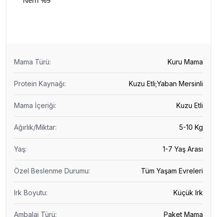
Nem %9
Mama Türü
:
Kuru Mama
Protein Kaynağı
:
Kuzu Etli;Yaban Mersinli
Mama İçeriği
:
Kuzu Etli
Ağırlık/Miktar
:
5-10 Kg
Yaş
:
1-7 Yaş Arası
Özel Beslenme Durumu
:
Tüm Yaşam Evreleri
Irk Boyutu
:
Küçük Irk
Ambalaj Türü
:
Paket Mama