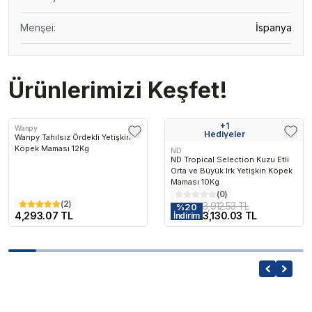
Menşei
:
İspanya
Ürünlerimizi Keşfet!
+
1
Wanpy
Hediyeler
Wanpy Tahılsız Ördekli Yetişkin
Köpek Maması 12Kg
ND
ND Tropical Selection Kuzu Etli
Orta ve Büyük Irk Yetişkin Köpek
Maması 10Kg
(
0
)
(
2
)
3,912.53 TL
%
20
4,293.07 TL
3,130.03 TL
İndirim