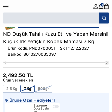
2
/
Yetişkin Köpek Maması
/
ND Düşük Tahıllı Kuzu Etli ve Yaban Mersinli 
★ Atakan Petshop,
ND yetkili satıcısıdır.
ND Düşük Tahıllı Kuzu Etli ve Yaban Mersinli
Küçük Irk Yetişkin Köpek Maması 7 Kg
Ürün Kodu
:
PND0700051
SKT
:
12.12.2027
Barkod
:
8010276035097
2,492.50
TL
Ürün Seçenekleri
2,5 Kg
7 Kg
800gr
✨ Ürüne Özel Hediyeler!
Supreme
Dog Soslu
ve