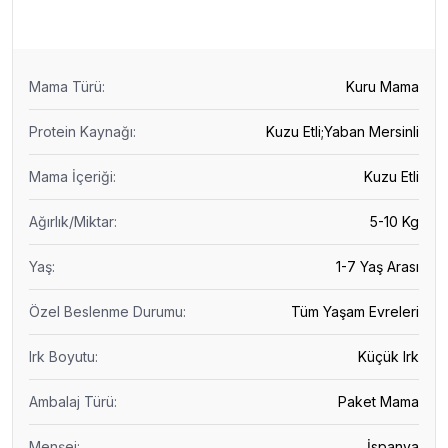
Mama Türü
:
Kuru Mama
Protein Kaynağı
:
Kuzu Etli;Yaban Mersinli
Mama İçeriği
:
Kuzu Etli
Ağırlık/Miktar
:
5-10 Kg
Yaş
:
1-7 Yaş Arası
Özel Beslenme Durumu
:
Tüm Yaşam Evreleri
Irk Boyutu
:
Küçük Irk
Ambalaj Türü
:
Paket Mama
Menşei
:
İspanya