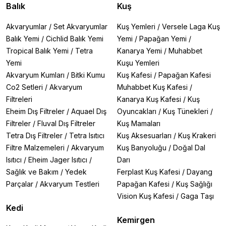
Balık
Kuş
Akvaryumlar
/
Set Akvaryumlar
Kuş Yemleri
/
Versele Laga Kuş
Balık Yemi
/
Cichlid Balık Yemi
Yemi
/
Papağan Yemi
/
Tropical Balık Yemi
/
Tetra
Kanarya Yemi
/
Muhabbet
Yemi
Kuşu Yemleri
Akvaryum Kumları
/
Bitki Kumu
Kuş Kafesi
/
Papağan Kafesi
Co2 Setleri
/
Akvaryum
Muhabbet Kuş Kafesi
/
Filtreleri
Kanarya Kuş Kafesi
/
Kuş
Eheim Dış Filtreler
/
Aquael Dış
Oyuncakları
/
Kuş Tünekleri
/
Filtreler
/
Fluval Dış Filtreler
Kuş Mamaları
Tetra Dış Filtreler
/
Tetra Isıtıcı
Kuş Aksesuarları
/
Kuş Krakeri
Filtre Malzemeleri
/
Akvaryum
Kuş Banyoluğu
/
Doğal Dal
Isıtıcı
/
Eheim Jager Isıtıcı
/
Darı
Sağlık ve Bakım
/
Yedek
Ferplast Kuş Kafesi
/
Dayang
Parçalar
/
Akvaryum Testleri
Papağan Kafesi
/
Kuş Sağlığı
Vision Kuş Kafesi
/
Gaga Taşı
Kedi
Kemirgen