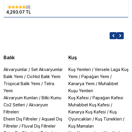
(
2
)
4,293.07 TL
Balık
Kuş
Akvaryumlar
/
Set Akvaryumlar
Kuş Yemleri
/
Versele Laga Kuş
Balık Yemi
/
Cichlid Balık Yemi
Yemi
/
Papağan Yemi
/
Tropical Balık Yemi
/
Tetra
Kanarya Yemi
/
Muhabbet
Yemi
Kuşu Yemleri
Akvaryum Kumları
/
Bitki Kumu
Kuş Kafesi
/
Papağan Kafesi
Co2 Setleri
/
Akvaryum
Muhabbet Kuş Kafesi
/
Filtreleri
Kanarya Kuş Kafesi
/
Kuş
Eheim Dış Filtreler
/
Aquael Dış
Oyuncakları
/
Kuş Tünekleri
/
Filtreler
/
Fluval Dış Filtreler
Kuş Mamaları