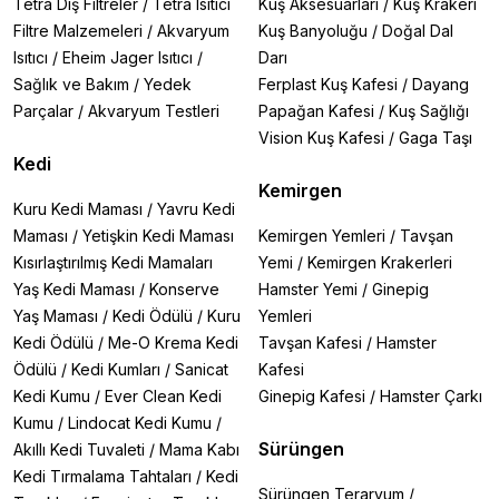
Tetra Dış Filtreler
/
Tetra Isıtıcı
Kuş Aksesuarları
/
Kuş Krakeri
Filtre Malzemeleri
/
Akvaryum
Kuş Banyoluğu
/
Doğal Dal
Isıtıcı
/
Eheim Jager Isıtıcı
/
Darı
Sağlık ve Bakım
/
Yedek
Ferplast Kuş Kafesi
/
Dayang
Parçalar
/
Akvaryum Testleri
Papağan Kafesi
/
Kuş Sağlığı
Vision Kuş Kafesi
/
Gaga Taşı
Kedi
Kemirgen
Kuru Kedi Maması
/
Yavru Kedi
Maması
/
Yetişkin Kedi Maması
Kemirgen Yemleri
/
Tavşan
Kısırlaştırılmış Kedi Mamaları
Yemi
/
Kemirgen Krakerleri
Yaş Kedi Maması
/
Konserve
Hamster Yemi
/
Ginepig
Yaş Maması
/
Kedi Ödülü
/
Kuru
Yemleri
Kedi Ödülü
/
Me-O Krema Kedi
Tavşan Kafesi
/
Hamster
Ödülü
/
Kedi Kumları
/
Sanicat
Kafesi
Kedi Kumu
/
Ever Clean Kedi
Ginepig Kafesi
/
Hamster Çarkı
Kumu
/
Lindocat Kedi Kumu
/
Sürüngen
Akıllı Kedi Tuvaleti
/
Mama Kabı
Kedi Tırmalama Tahtaları
/
Kedi
Sürüngen Teraryum
/