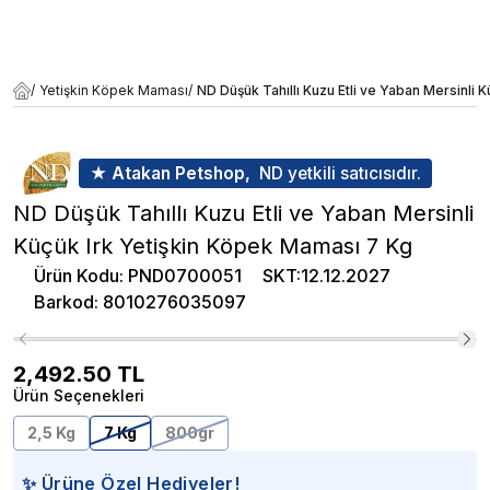
/
Yetişkin Köpek Maması
/
ND Düşük Tahıllı Kuzu Etli ve Yaban Mersinli 
★ Atakan Petshop,
ND yetkili satıcısıdır.
ND Düşük Tahıllı Kuzu Etli ve Yaban Mersinli
Küçük Irk Yetişkin Köpek Maması 7 Kg
Ürün Kodu
:
PND0700051
SKT
:
12.12.2027
Barkod
:
8010276035097
2,492.50
TL
Ürün Seçenekleri
2,5 Kg
7 Kg
800gr
✨ Ürüne Özel Hediyeler!