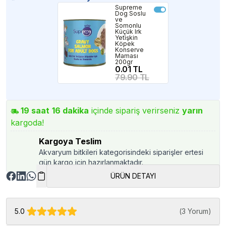
Supreme
Dog Soslu
ve
Somonlu
Küçük Irk
Yetişkin
Köpek
Konserve
Maması
200gr
0.01 TL
79.90 TL
19
saat
16
dakika
içinde sipariş verirseniz
yarın
kargoda!
Kargoya Teslim
Akvaryum bitkileri kategorisindeki siparişler ertesi
gün kargo için hazırlanmaktadır.
ÜRÜN DETAYI
5.0
(
3 Yorum
)