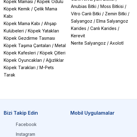
Köpek Maması
/
Köpek Ödülü
Anubias Bitki
/
Moss Bitkisi
/
Köpek Kemik
/
Çelik Mama
Vitro Canlı Bitki
/
Zemin Bitki
/
Kabı
Salyangoz
/
Elma Salyangoz
Köpek Mama Kabı
/
Ahşap
Karides
/
Canlı Karides
/
Kulübeleri
/
Köpek Yatakları
Kerevit
Köpek Gezdirme Tasması
Nerite Salyangoz
/
Axolotl
Köpek Taşıma Çantaları
/
Metal
Köpek Kafesleri
/
Köpek Çitleri
Köpek Oyuncakları
/
Ağızlıklar
Köpek Tarakları
/
M-Pets
Tarak
Bizi Takip Edin
Mobil Uygulamalar
Facebook
Instagram