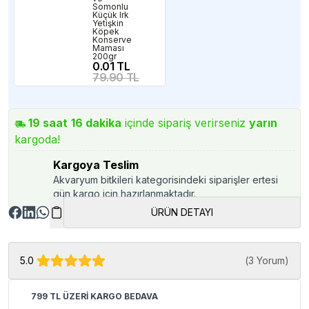
Somonlu
Küçük Irk
Yetişkin
Köpek
Konserve
Maması
200gr
0.01 TL
79.90 TL
19
saat
16
dakika
içinde sipariş verirseniz
yarın
kargoda!
Kargoya Teslim
Akvaryum bitkileri kategorisindeki siparişler ertesi
gün kargo için hazırlanmaktadır.
ÜRÜN DETAYI
5.0
(
3 Yorum
)
799 TL ÜZERİ KARGO BEDAVA