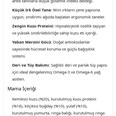
antik tahıllarla düşük glisemik indeks desteği.
Küçük Irk Özel Tane
: Mini ırkların çene yapısına
uygun, sindirimi ağızda başlatan ergonomik taneler.
Zengin Kuzu Proteini
: Hipoalerjenik özellik taşıyan
ve yüksek sindirilebilirliğe sahip kuzu eti içeriği.
Yaban Mersini Gücü
: Doğal antioksidanlar
sayesinde hücresel koruma ve güçlü bağışıklık
sistemi.
Deri ve Tüy Bakımı
: Sağlıklı deri ve parlak tüy yapısı
için ideal dengelenmiş Omega-3 ve Omega-6 yağ
asitleri.
Mama İçeriği
Kemiksiz kuzu (%20), kurutulmuş kuzu proteini
(%18), kılçıksız buğday (%10), yulaf (%10),
kurutulmuş yumurta, ringa balığı, kurutulmuş ringa