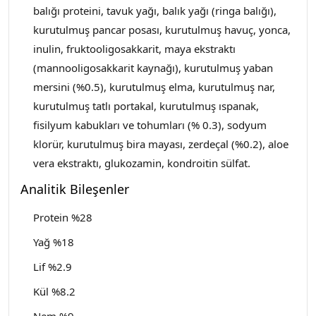
balığı proteini, tavuk yağı, balık yağı (ringa balığı),
kurutulmuş pancar posası, kurutulmuş havuç, yonca,
inulin, fruktooligosakkarit, maya ekstraktı
(mannooligosakkarit kaynağı), kurutulmuş yaban
mersini (%0.5), kurutulmuş elma, kurutulmuş nar,
kurutulmuş tatlı portakal, kurutulmuş ıspanak,
fisilyum kabukları ve tohumları (% 0.3), sodyum
klorür, kurutulmuş bira mayası, zerdeçal (%0.2), aloe
vera ekstraktı, glukozamin, kondroitin sülfat.
Analitik Bileşenler
Protein %28
Yağ %18
Lif %2.9
Kül %8.2