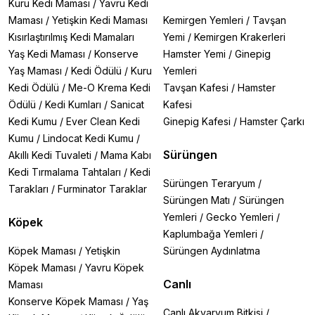
Kuru Kedi Maması
/
Yavru Kedi
Maması
/
Yetişkin Kedi Maması
Kemirgen Yemleri
/
Tavşan
Kısırlaştırılmış Kedi Mamaları
Yemi
/
Kemirgen Krakerleri
Yaş Kedi Maması
/
Konserve
Hamster Yemi
/
Ginepig
Yaş Maması
/
Kedi Ödülü
/
Kuru
Yemleri
Kedi Ödülü
/
Me-O Krema Kedi
Tavşan Kafesi
/
Hamster
Ödülü
/
Kedi Kumları
/
Sanicat
Kafesi
Kedi Kumu
/
Ever Clean Kedi
Ginepig Kafesi
/
Hamster Çarkı
Kumu
/
Lindocat Kedi Kumu
/
Sürüngen
Akıllı Kedi Tuvaleti
/
Mama Kabı
Kedi Tırmalama Tahtaları
/
Kedi
Sürüngen Teraryum
/
Tarakları
/
Furminator Taraklar
Sürüngen Matı
/
Sürüngen
Yemleri
/
Gecko Yemleri
/
Köpek
Kaplumbağa Yemleri
/
Köpek Maması
/
Yetişkin
Sürüngen Aydınlatma
Köpek Maması
/
Yavru Köpek
Canlı
Maması
Konserve Köpek Maması
/
Yaş
Canlı Akvaryum Bitkisi
/