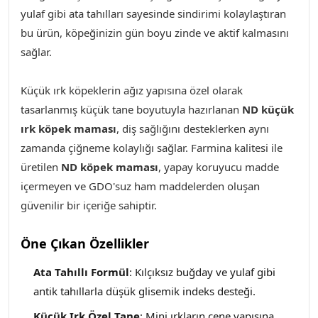
yulaf gibi ata tahılları sayesinde sindirimi kolaylaştıran
bu ürün, köpeğinizin gün boyu zinde ve aktif kalmasını
sağlar.
Küçük ırk köpeklerin ağız yapısına özel olarak
tasarlanmış küçük tane boyutuyla hazırlanan
ND küçük
ırk köpek maması
, diş sağlığını desteklerken aynı
zamanda çiğneme kolaylığı sağlar. Farmina kalitesi ile
üretilen
ND köpek maması
, yapay koruyucu madde
içermeyen ve GDO'suz ham maddelerden oluşan
güvenilir bir içeriğe sahiptir.
Öne Çıkan Özellikler
Ata Tahıllı Formül
: Kılçıksız buğday ve yulaf gibi
antik tahıllarla düşük glisemik indeks desteği.
Küçük Irk Özel Tane
: Mini ırkların çene yapısına