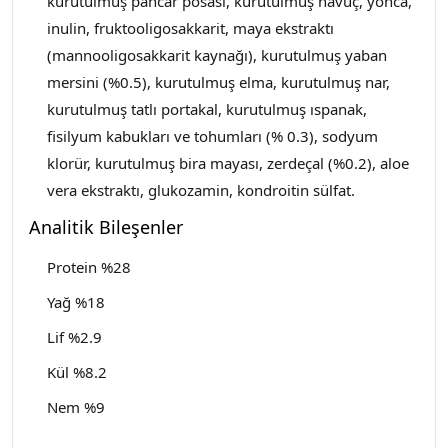
kurutulmuş pancar posası, kurutulmuş havuç, yonca,
inulin, fruktooligosakkarit, maya ekstraktı
(mannooligosakkarit kaynağı), kurutulmuş yaban
mersini (%0.5), kurutulmuş elma, kurutulmuş nar,
kurutulmuş tatlı portakal, kurutulmuş ıspanak,
fisilyum kabukları ve tohumları (% 0.3), sodyum
klorür, kurutulmuş bira mayası, zerdeçal (%0.2), aloe
vera ekstraktı, glukozamin, kondroitin sülfat.
Analitik Bileşenler
Protein %28
Yağ %18
Lif %2.9
Kül %8.2
Nem %9