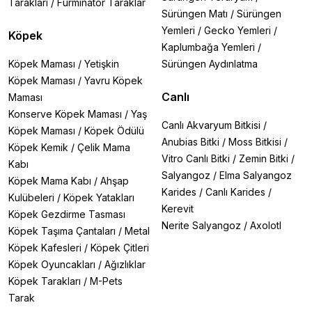
Tarakları
/
Furminator Taraklar
Sürüngen Matı
/
Sürüngen
Yemleri
/
Gecko Yemleri
/
Köpek
Kaplumbağa Yemleri
/
Köpek Maması
/
Yetişkin
Sürüngen Aydınlatma
Köpek Maması
/
Yavru Köpek
Canlı
Maması
Konserve Köpek Maması
/
Yaş
Canlı Akvaryum Bitkisi
/
Köpek Maması
/
Köpek Ödülü
Anubias Bitki
/
Moss Bitkisi
/
Köpek Kemik
/
Çelik Mama
Vitro Canlı Bitki
/
Zemin Bitki
/
Kabı
Salyangoz
/
Elma Salyangoz
Köpek Mama Kabı
/
Ahşap
Karides
/
Canlı Karides
/
Kulübeleri
/
Köpek Yatakları
Kerevit
Köpek Gezdirme Tasması
Nerite Salyangoz
/
Axolotl
Köpek Taşıma Çantaları
/
Metal
Köpek Kafesleri
/
Köpek Çitleri
Köpek Oyuncakları
/
Ağızlıklar
Köpek Tarakları
/
M-Pets
Tarak