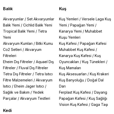
Balık
Kuş
Akvaryumlar
/
Set Akvaryumlar
Kuş Yemleri
/
Versele Laga Kuş
Balık Yemi
/
Cichlid Balık Yemi
Yemi
/
Papağan Yemi
/
Tropical Balık Yemi
/
Tetra
Kanarya Yemi
/
Muhabbet
Yemi
Kuşu Yemleri
Akvaryum Kumları
/
Bitki Kumu
Kuş Kafesi
/
Papağan Kafesi
Co2 Setleri
/
Akvaryum
Muhabbet Kuş Kafesi
/
Filtreleri
Kanarya Kuş Kafesi
/
Kuş
Eheim Dış Filtreler
/
Aquael Dış
Oyuncakları
/
Kuş Tünekleri
/
Filtreler
/
Fluval Dış Filtreler
Kuş Mamaları
Tetra Dış Filtreler
/
Tetra Isıtıcı
Kuş Aksesuarları
/
Kuş Krakeri
Filtre Malzemeleri
/
Akvaryum
Kuş Banyoluğu
/
Doğal Dal
Isıtıcı
/
Eheim Jager Isıtıcı
/
Darı
Sağlık ve Bakım
/
Yedek
Ferplast Kuş Kafesi
/
Dayang
Parçalar
/
Akvaryum Testleri
Papağan Kafesi
/
Kuş Sağlığı
Vision Kuş Kafesi
/
Gaga Taşı
Kedi