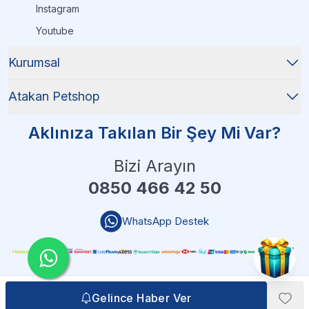
Instagram
Youtube
Kurumsal
Atakan Petshop
Aklınıza Takılan Bir Şey Mi Var?
Bizi Arayın
0850 466 42 50
WhatsApp Destek
Gelince Haber Ver
Gelince Haber Ver
Atakan Petshop - 2025 Tüm Hakları Saklıdır
| Reliefers Digital