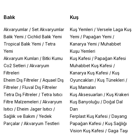
Balık
Kuş
Akvaryumlar
/
Set Akvaryumlar
Kuş Yemleri
/
Versele Laga Kuş
Balık Yemi
/
Cichlid Balık Yemi
Yemi
/
Papağan Yemi
/
Tropical Balık Yemi
/
Tetra
Kanarya Yemi
/
Muhabbet
Yemi
Kuşu Yemleri
Akvaryum Kumları
/
Bitki Kumu
Kuş Kafesi
/
Papağan Kafesi
Co2 Setleri
/
Akvaryum
Muhabbet Kuş Kafesi
/
Filtreleri
Kanarya Kuş Kafesi
/
Kuş
Eheim Dış Filtreler
/
Aquael Dış
Oyuncakları
/
Kuş Tünekleri
/
Filtreler
/
Fluval Dış Filtreler
Kuş Mamaları
Tetra Dış Filtreler
/
Tetra Isıtıcı
Kuş Aksesuarları
/
Kuş Krakeri
Filtre Malzemeleri
/
Akvaryum
Kuş Banyoluğu
/
Doğal Dal
Isıtıcı
/
Eheim Jager Isıtıcı
/
Darı
Sağlık ve Bakım
/
Yedek
Ferplast Kuş Kafesi
/
Dayang
Parçalar
/
Akvaryum Testleri
Papağan Kafesi
/
Kuş Sağlığı
Vision Kuş Kafesi
/
Gaga Taşı