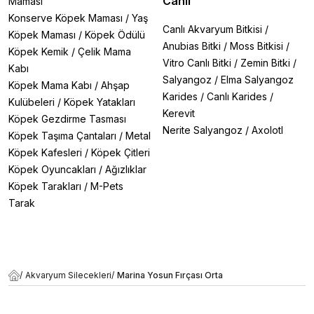
Canlı
Maması
Konserve Köpek Maması
/
Yaş
Canlı Akvaryum Bitkisi
/
Köpek Maması
/
Köpek Ödülü
Anubias Bitki
/
Moss Bitkisi
/
Köpek Kemik
/
Çelik Mama
Vitro Canlı Bitki
/
Zemin Bitki
/
Kabı
Salyangoz
/
Elma Salyangoz
Köpek Mama Kabı
/
Ahşap
Karides
/
Canlı Karides
/
Kulübeleri
/
Köpek Yatakları
Kerevit
Köpek Gezdirme Tasması
Nerite Salyangoz
/
Axolotl
Köpek Taşıma Çantaları
/
Metal
Köpek Kafesleri
/
Köpek Çitleri
Köpek Oyuncakları
/
Ağızlıklar
Köpek Tarakları
/
M-Pets
Tarak
/
Akvaryum Silecekleri
/
Marina Yosun Fırçası Orta