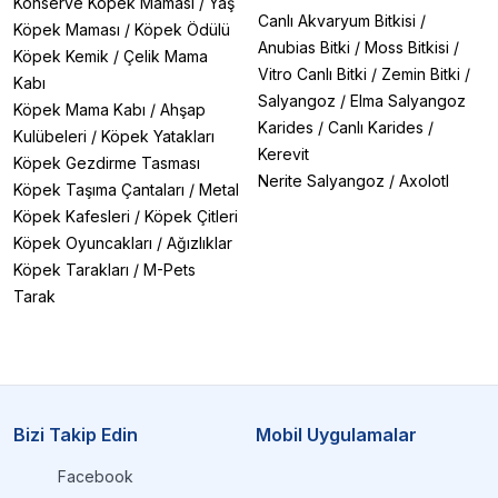
Konserve Köpek Maması
/
Yaş
Canlı Akvaryum Bitkisi
/
Köpek Maması
/
Köpek Ödülü
Anubias Bitki
/
Moss Bitkisi
/
Köpek Kemik
/
Çelik Mama
Vitro Canlı Bitki
/
Zemin Bitki
/
Kabı
Salyangoz
/
Elma Salyangoz
Köpek Mama Kabı
/
Ahşap
Karides
/
Canlı Karides
/
Kulübeleri
/
Köpek Yatakları
Kerevit
Köpek Gezdirme Tasması
Nerite Salyangoz
/
Axolotl
Köpek Taşıma Çantaları
/
Metal
Köpek Kafesleri
/
Köpek Çitleri
Köpek Oyuncakları
/
Ağızlıklar
Köpek Tarakları
/
M-Pets
Tarak
Bizi Takip Edin
Mobil Uygulamalar
Facebook