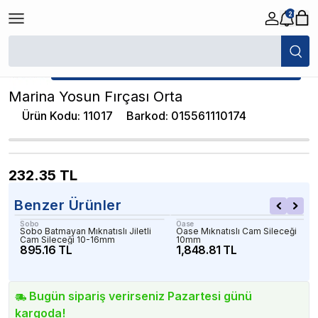
2
/
Akvaryum Silecekleri
/
Marina Yosun Fırçası Orta
★ Atakan Petshop,
Marina yetkili satıcısıdır.
Marina Yosun Fırçası Orta
Ürün Kodu
:
11017
Barkod
:
015561110174
232.35
TL
Benzer Ürünler
Sobo
Oase
Sobo Batmayan Mıknatıslı Jiletli
Oase Mıknatıslı Cam Sileceği
Cam Sileceği 10-16mm
10mm
895.16 TL
1,848.81 TL
Bugün sipariş verirseniz Pazartesi günü
kargoda!