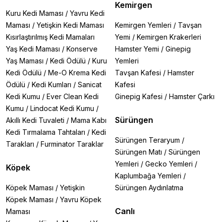
Kemirgen
Kuru Kedi Maması
/
Yavru Kedi
Maması
/
Yetişkin Kedi Maması
Kemirgen Yemleri
/
Tavşan
Kısırlaştırılmış Kedi Mamaları
Yemi
/
Kemirgen Krakerleri
Yaş Kedi Maması
/
Konserve
Hamster Yemi
/
Ginepig
Yaş Maması
/
Kedi Ödülü
/
Kuru
Yemleri
Kedi Ödülü
/
Me-O Krema Kedi
Tavşan Kafesi
/
Hamster
Ödülü
/
Kedi Kumları
/
Sanicat
Kafesi
Kedi Kumu
/
Ever Clean Kedi
Ginepig Kafesi
/
Hamster Çarkı
Kumu
/
Lindocat Kedi Kumu
/
Sürüngen
Akıllı Kedi Tuvaleti
/
Mama Kabı
Kedi Tırmalama Tahtaları
/
Kedi
Sürüngen Teraryum
/
Tarakları
/
Furminator Taraklar
Sürüngen Matı
/
Sürüngen
Yemleri
/
Gecko Yemleri
/
Köpek
Kaplumbağa Yemleri
/
Köpek Maması
/
Yetişkin
Sürüngen Aydınlatma
Köpek Maması
/
Yavru Köpek
Canlı
Maması