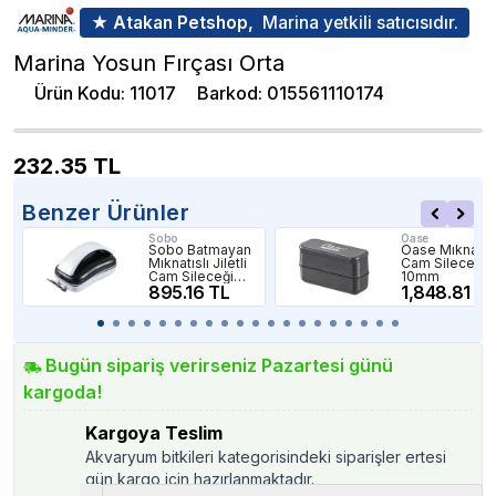
★ Atakan Petshop,
Marina yetkili satıcısıdır.
Marina Yosun Fırçası Orta
Ürün Kodu
:
11017
Barkod
:
015561110174
232.35
TL
Benzer Ürünler
Sobo
Oase
Sobo Batmayan
Oase Mıknatısl
Mıknatıslı Jiletli
Cam Sileceği
Cam Sileceği
10mm
10-16mm
895.16 TL
1,848.81 TL
Bugün sipariş verirseniz Pazartesi günü
kargoda!
Kargoya Teslim
Akvaryum bitkileri kategorisindeki siparişler ertesi
gün kargo için hazırlanmaktadır.