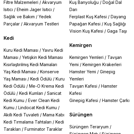
Filtre Malzemeleri
/
Akvaryum
Kuş Banyoluğu
/
Doğal Dal
Isıtıcı
/
Eheim Jager Isıtıcı
/
Darı
Sağlık ve Bakım
/
Yedek
Ferplast Kuş Kafesi
/
Dayang
Parçalar
/
Akvaryum Testleri
Papağan Kafesi
/
Kuş Sağlığı
Vision Kuş Kafesi
/
Gaga Taşı
Kedi
Kemirgen
Kuru Kedi Maması
/
Yavru Kedi
Maması
/
Yetişkin Kedi Maması
Kemirgen Yemleri
/
Tavşan
Kısırlaştırılmış Kedi Mamaları
Yemi
/
Kemirgen Krakerleri
Yaş Kedi Maması
/
Konserve
Hamster Yemi
/
Ginepig
Yaş Maması
/
Kedi Ödülü
/
Kuru
Yemleri
Kedi Ödülü
/
Me-O Krema Kedi
Tavşan Kafesi
/
Hamster
Ödülü
/
Kedi Kumları
/
Sanicat
Kafesi
Kedi Kumu
/
Ever Clean Kedi
Ginepig Kafesi
/
Hamster Çarkı
Kumu
/
Lindocat Kedi Kumu
/
Sürüngen
Akıllı Kedi Tuvaleti
/
Mama Kabı
Kedi Tırmalama Tahtaları
/
Kedi
Sürüngen Teraryum
/
Tarakları
/
Furminator Taraklar
Sürüngen Matı
/
Sürüngen