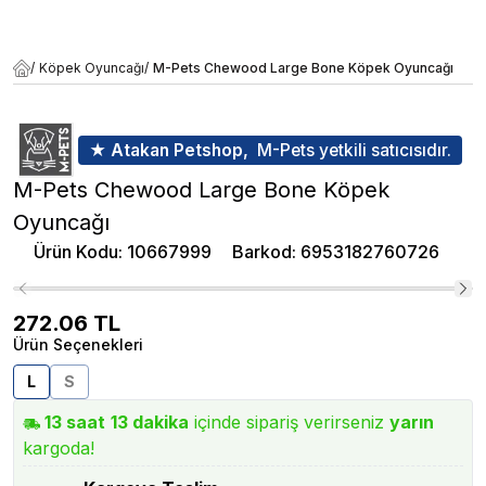
/
Köpek Oyuncağı
/
M-Pets Chewood Large Bone Köpek Oyuncağı
★ Atakan Petshop,
M-Pets yetkili satıcısıdır.
M-Pets Chewood Large Bone Köpek
Oyuncağı
Ürün Kodu
:
10667999
Barkod
:
6953182760726
272.06
TL
Ürün Seçenekleri
L
S
13
saat
13
dakika
içinde sipariş verirseniz
yarın
kargoda!