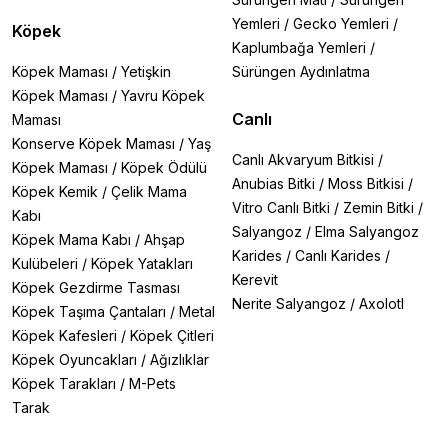
Yemleri
/
Gecko Yemleri
/
Köpek
Kaplumbağa Yemleri
/
Köpek Maması
/
Yetişkin
Sürüngen Aydınlatma
Köpek Maması
/
Yavru Köpek
Canlı
Maması
Konserve Köpek Maması
/
Yaş
Canlı Akvaryum Bitkisi
/
Köpek Maması
/
Köpek Ödülü
Anubias Bitki
/
Moss Bitkisi
/
Köpek Kemik
/
Çelik Mama
Vitro Canlı Bitki
/
Zemin Bitki
/
Kabı
Salyangoz
/
Elma Salyangoz
Köpek Mama Kabı
/
Ahşap
Karides
/
Canlı Karides
/
Kulübeleri
/
Köpek Yatakları
Kerevit
Köpek Gezdirme Tasması
Nerite Salyangoz
/
Axolotl
Köpek Taşıma Çantaları
/
Metal
Köpek Kafesleri
/
Köpek Çitleri
Köpek Oyuncakları
/
Ağızlıklar
Köpek Tarakları
/
M-Pets
Tarak