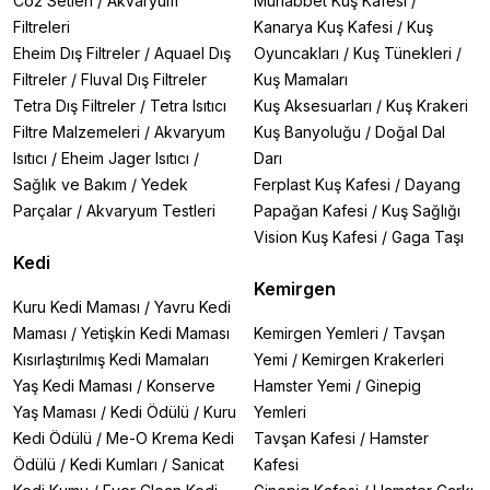
Co2 Setleri
/
Akvaryum
Muhabbet Kuş Kafesi
/
Filtreleri
Kanarya Kuş Kafesi
/
Kuş
Eheim Dış Filtreler
/
Aquael Dış
Oyuncakları
/
Kuş Tünekleri
/
Filtreler
/
Fluval Dış Filtreler
Kuş Mamaları
Tetra Dış Filtreler
/
Tetra Isıtıcı
Kuş Aksesuarları
/
Kuş Krakeri
Filtre Malzemeleri
/
Akvaryum
Kuş Banyoluğu
/
Doğal Dal
Isıtıcı
/
Eheim Jager Isıtıcı
/
Darı
Sağlık ve Bakım
/
Yedek
Ferplast Kuş Kafesi
/
Dayang
Parçalar
/
Akvaryum Testleri
Papağan Kafesi
/
Kuş Sağlığı
Vision Kuş Kafesi
/
Gaga Taşı
Kedi
Kemirgen
Kuru Kedi Maması
/
Yavru Kedi
Maması
/
Yetişkin Kedi Maması
Kemirgen Yemleri
/
Tavşan
Kısırlaştırılmış Kedi Mamaları
Yemi
/
Kemirgen Krakerleri
Yaş Kedi Maması
/
Konserve
Hamster Yemi
/
Ginepig
Yaş Maması
/
Kedi Ödülü
/
Kuru
Yemleri
Kedi Ödülü
/
Me-O Krema Kedi
Tavşan Kafesi
/
Hamster
Ödülü
/
Kedi Kumları
/
Sanicat
Kafesi