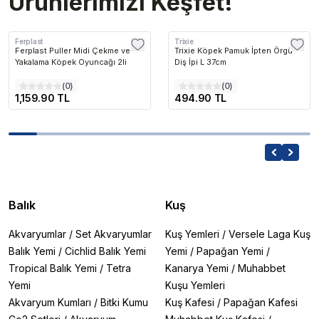
Ürünlerimizi Keşfet!
Ferplast
Trixie
Ferplast Puller Midi Çekme ve
Trixie Köpek Pamuk İpten Örgü
Yakalama Köpek Oyuncağı 2li
Diş İpi L 37cm
(
0
)
(
0
)
1,159.90 TL
494.90 TL
Balık
Kuş
Akvaryumlar
/
Set Akvaryumlar
Kuş Yemleri
/
Versele Laga Kuş
Balık Yemi
/
Cichlid Balık Yemi
Yemi
/
Papağan Yemi
/
Tropical Balık Yemi
/
Tetra
Kanarya Yemi
/
Muhabbet
Yemi
Kuşu Yemleri
Akvaryum Kumları
/
Bitki Kumu
Kuş Kafesi
/
Papağan Kafesi