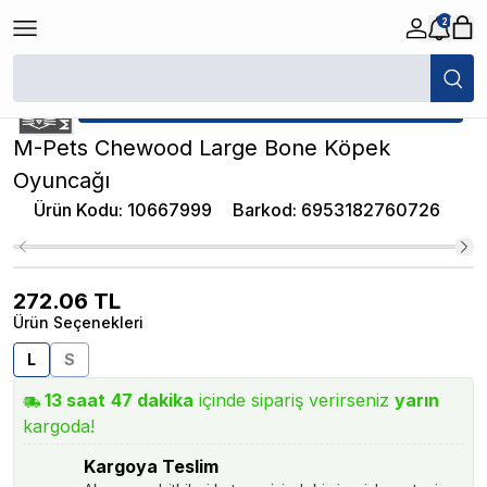
2
/
Köpek Oyuncağı
/
M-Pets Chewood Large Bone Köpek Oyuncağı
★ Atakan Petshop,
M-Pets yetkili satıcısıdır.
M-Pets Chewood Large Bone Köpek
Oyuncağı
Ürün Kodu
:
10667999
Barkod
:
6953182760726
272.06
TL
Ürün Seçenekleri
L
S
13
saat
47
dakika
içinde sipariş verirseniz
yarın
kargoda!
Kargoya Teslim