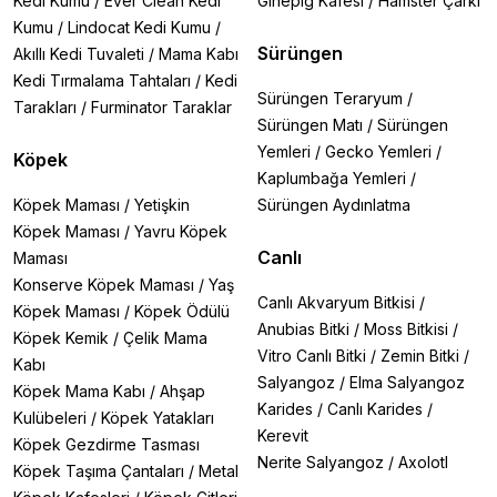
Kedi Kumu
/
Ever Clean Kedi
Ginepig Kafesi
/
Hamster Çarkı
Kumu
/
Lindocat Kedi Kumu
/
Sürüngen
Akıllı Kedi Tuvaleti
/
Mama Kabı
Kedi Tırmalama Tahtaları
/
Kedi
Sürüngen Teraryum
/
Tarakları
/
Furminator Taraklar
Sürüngen Matı
/
Sürüngen
Yemleri
/
Gecko Yemleri
/
Köpek
Kaplumbağa Yemleri
/
Köpek Maması
/
Yetişkin
Sürüngen Aydınlatma
Köpek Maması
/
Yavru Köpek
Canlı
Maması
Konserve Köpek Maması
/
Yaş
Canlı Akvaryum Bitkisi
/
Köpek Maması
/
Köpek Ödülü
Anubias Bitki
/
Moss Bitkisi
/
Köpek Kemik
/
Çelik Mama
Vitro Canlı Bitki
/
Zemin Bitki
/
Kabı
Salyangoz
/
Elma Salyangoz
Köpek Mama Kabı
/
Ahşap
Karides
/
Canlı Karides
/
Kulübeleri
/
Köpek Yatakları
Kerevit
Köpek Gezdirme Tasması
Nerite Salyangoz
/
Axolotl
Köpek Taşıma Çantaları
/
Metal