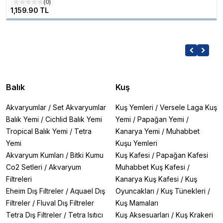
(
0
)
1,159.90 TL
Balık
Kuş
Akvaryumlar
/
Set Akvaryumlar
Kuş Yemleri
/
Versele Laga Kuş
Balık Yemi
/
Cichlid Balık Yemi
Yemi
/
Papağan Yemi
/
Tropical Balık Yemi
/
Tetra
Kanarya Yemi
/
Muhabbet
Yemi
Kuşu Yemleri
Akvaryum Kumları
/
Bitki Kumu
Kuş Kafesi
/
Papağan Kafesi
Co2 Setleri
/
Akvaryum
Muhabbet Kuş Kafesi
/
Filtreleri
Kanarya Kuş Kafesi
/
Kuş
Eheim Dış Filtreler
/
Aquael Dış
Oyuncakları
/
Kuş Tünekleri
/
Filtreler
/
Fluval Dış Filtreler
Kuş Mamaları
Tetra Dış Filtreler
/
Tetra Isıtıcı
Kuş Aksesuarları
/
Kuş Krakeri