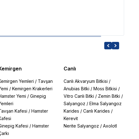
155.6
Kemirgen
Canlı
Kemirgen Yemleri
/
Tavşan
Canlı Akvaryum Bitkisi
/
Yemi
/
Kemirgen Krakerleri
Anubias Bitki
/
Moss Bitkisi
/
Hamster Yemi
/
Ginepig
Vitro Canlı Bitki
/
Zemin Bitki
/
Yemleri
Salyangoz
/
Elma Salyangoz
Tavşan Kafesi
/
Hamster
Karides
/
Canlı Karides
/
Kafesi
Kerevit
Ginepig Kafesi
/
Hamster
Nerite Salyangoz
/
Axolotl
Çarkı