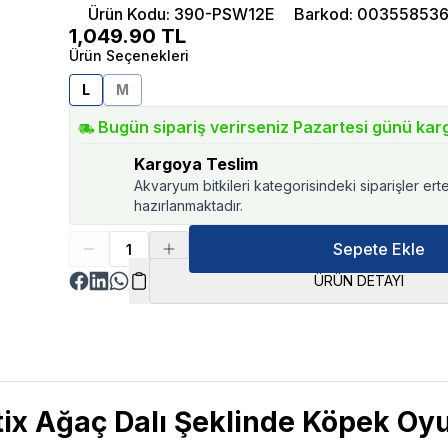
Ürün Kodu
:
390-PSW12E
Barkod
:
003558536
1,049.90
TL
Ürün Seçenekleri
L
M
Bugün sipariş verirseniz Pazartesi günü kar
Kargoya Teslim
Akvaryum bitkileri kategorisindeki siparişler ert
hazırlanmaktadır.
Sepete Ekle
ÜRÜN DETAYI
x Ağaç Dalı Şeklinde Köpek Oyu