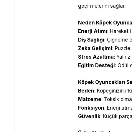
geçirmelerini sağlar.
Neden Köpek Oyuncakl
Enerji Atımı
: Hareketli
Diş Sağlığı
: Çiğneme oy
Zeka Gelişimi
: Puzzle
Stres Azaltma
: Yalnız
Eğitim Desteği
: Ödül 
Köpek Oyuncakları Se
Beden
: Köpeğinizin ı
Malzeme
: Toksik olma
Fonksiyon
: Enerji atm
Güvenlik
: Küçük parç