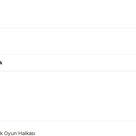
L Ürün Yorumları
k
ek Oyun Halkası