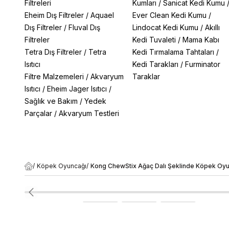
Filtreleri
Kumları
/
Sanicat Kedi Kumu
Eheim Dış Filtreler
/
Aquael
Ever Clean Kedi Kumu
/
Dış Filtreler
/
Fluval Dış
Lindocat Kedi Kumu
/
Akıllı
Filtreler
Kedi Tuvaleti
/
Mama Kabı
Tetra Dış Filtreler
/
Tetra
Kedi Tırmalama Tahtaları
/
Isıtıcı
Kedi Tarakları
/
Furminator
Filtre Malzemeleri
/
Akvaryum
Taraklar
Isıtıcı
/
Eheim Jager Isıtıcı
/
Sağlık ve Bakım
/
Yedek
Parçalar
/
Akvaryum Testleri
/
Köpek Oyuncağı
/
Kong ChewStix Ağaç Dalı Şeklinde Köpek Oyu