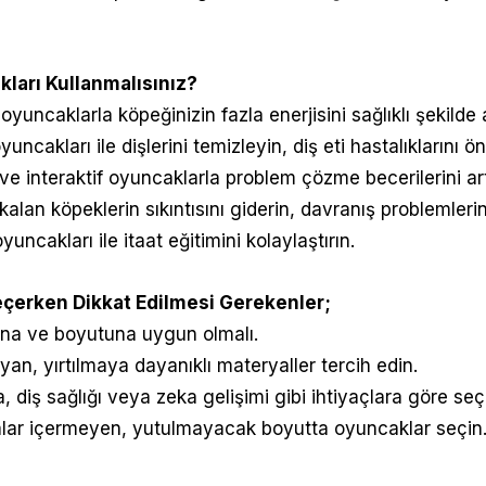
arı Kullanmalısınız?
 oyuncaklarla köpeğinizin fazla enerjisini sağlıklı şekild
uncakları ile dişlerini temizleyin, diş eti hastalıklarını ö
 ve interaktif oyuncaklarla problem çözme becerilerini art
 kalan köpeklerin sıkıntısını giderin, davranış problemleri
oyuncakları ile itaat eğitimini kolaylaştırın.
çerken Dikkat Edilmesi Gerekenler;
rkına ve boyutuna uygun olmalı.
yan, yırtılmaya dayanıklı materyaller tercih edin.
a, diş sağlığı veya zeka gelişimi gibi ihtiyaçlara göre seç
alar içermeyen, yutulmayacak boyutta oyuncaklar seçin