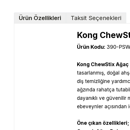
Ürün Özellikleri
Taksit Seçenekleri
Kong ChewSti
Ürün Kodu:
390-PSW
Kong ChewStix Ağaç 
tasarlanmış, doğal ah
diş temizliğine yardımc
ağzında rahatça tutabi
dayanıklı ve güvenilir
ebeveynler açısından id
Öne çıkan özellikleri;