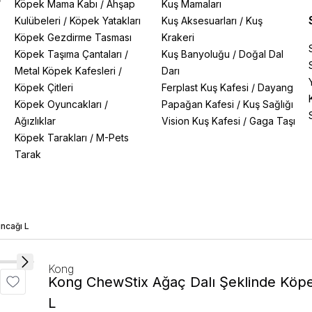
/
Köpek Mama Kabı
/
Ahşap
Kuş Mamaları
Kulübeleri
/
Köpek Yatakları
Kuş Aksesuarları
/
Kuş
Köpek Gezdirme Tasması
Krakeri
Köpek Taşıma Çantaları
/
Kuş Banyoluğu
/
Doğal Dal
Metal Köpek Kafesleri
/
Darı
Köpek Çitleri
Ferplast Kuş Kafesi
/
Dayang
Köpek Oyuncakları
/
Papağan Kafesi
/
Kuş Sağlığı
Ağızlıklar
Vision Kuş Kafesi
/
Gaga Taşı
Köpek Tarakları
/
M-Pets
Tarak
ncağı L
Kong
Kong ChewStix Ağaç Dalı Şeklinde Köp
L