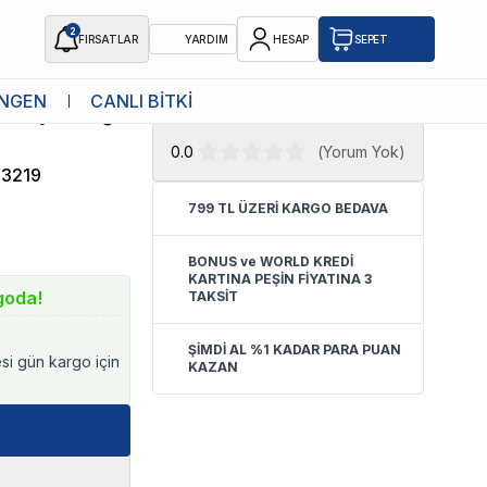
2
FIRSATLAR
YARDIM
HESAP
SEPET
★ Atakan Petshop,
Kong yetkili
NGEN
CANLI BİTKİ
ek Oyuncağı
satıcısıdır.
0.0
(
Yorum Yok
)
3219
799 TL ÜZERİ KARGO BEDAVA
BONUS ve WORLD KREDİ
KARTINA PEŞİN FİYATINA 3
goda!
TAKSİT
ŞİMDİ AL %1 KADAR PARA PUAN
esi gün kargo için
KAZAN