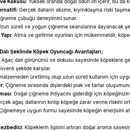
 ve Kokusu
: Yüksek oranda doğal odun lifi içerir, bu da
rnatifi
: Gerçek dalların aksine, kıymıklaşma riski taşıma
çiğneme çubuğu deneyimini sunar.
Uzun süreli ve yoğun çiğneme seanslarına dayanacak şeki
 Yapı
: Atma ve getirme oyunları için mükemmeldir, köpeğini
Dalı Şeklinde Köpek Oyuncağı
Avantajları
;
: Ağaç dalı görünümü ve dokusu sayesinde köpeklere ger
enli şekilde karşılar.
 malzemeden üretilmiş olup uzun süreli kullanım için uy
er
: Çiğneme sırasında dişlerdeki plak ve tartar oluşumun
uması
: Doğal çiğneme ihtiyacını giderdiği için köpeğinizi
erçek ağaç dallarının kırılıp köpeğe zarar verme riskini ort
 Çiğnemeye uygun formu sayesinde köpeğin enerjisini a
Cezbedici
: Köpeklerin ilgisini artıran doğal aroma saye