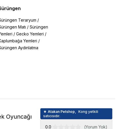
Sürüngen
Sürüngen Teraryum
/
Sürüngen Matı
/
Sürüngen
Yemleri
/
Gecko Yemleri
/
Kaplumbağa Yemleri
/
Sürüngen Aydınlatma
★ Atakan Petshop,
Kong yetkili
ek Oyuncağı
satıcısıdır.
0.0
(
Yorum Yok
)