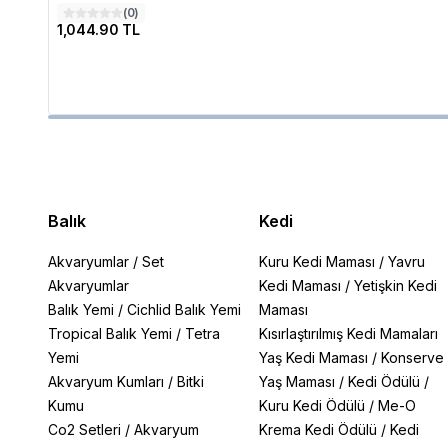
(
0
)
1,044.90 TL
Balık
Kedi
Akvaryumlar
/
Set
Kuru Kedi Maması
/
Yavru
Akvaryumlar
Kedi Maması
/
Yetişkin Kedi
Balık Yemi
/
Cichlid Balık Yemi
Maması
Tropical Balık Yemi
/
Tetra
Kısırlaştırılmış Kedi Mamaları
Yemi
Yaş Kedi Maması
/
Konserve
Akvaryum Kumları
/
Bitki
Yaş Maması
/
Kedi Ödülü
/
Kumu
Kuru Kedi Ödülü
/
Me-O
Co2 Setleri
/
Akvaryum
Krema Kedi Ödülü
/
Kedi