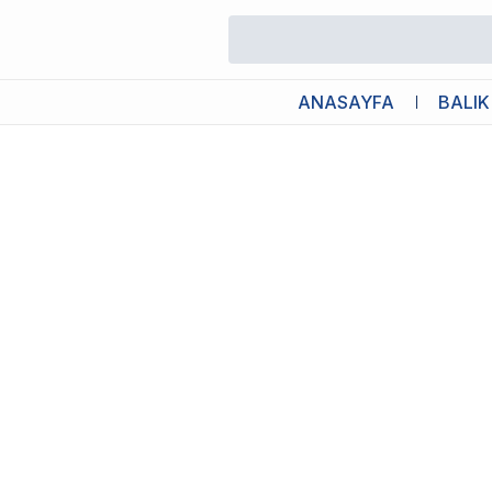
/
Köpek Oyuncağı
/
Kong ChewStix Ağaç Dalı Şeklinde Köpek Oyu
ANASAYFA
BALIK