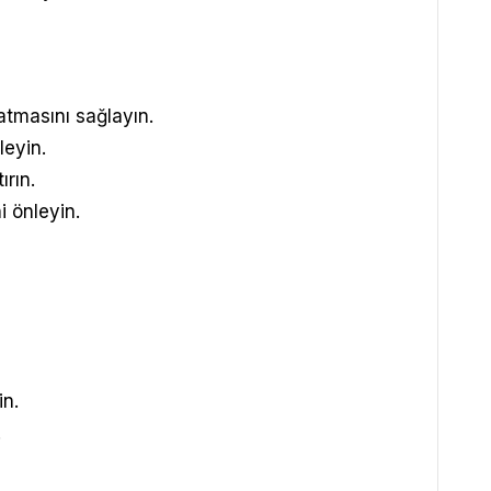
e atmasını sağlayın.
nleyin.
ırın.
ni önleyin.
in.
.