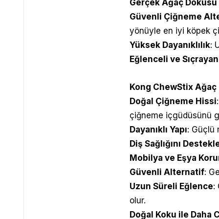
Gerçek Ağaç Dokusu
Güvenli Çiğneme Alte
yönüyle en iyi köpek 
Yüksek Dayanıklılık
: 
Eğlenceli ve Sıçrayan
Kong ChewStix Ağaç 
Doğal Çiğneme Hissi
çiğneme içgüdüsünü güv
Dayanıklı Yapı
: Güçlü
Diş Sağlığını Destekl
Mobilya ve Eşya Kor
Güvenli Alternatif
: G
Uzun Süreli Eğlence
:
olur.
Doğal Koku ile Daha 