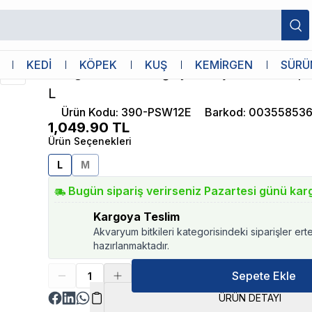
ncağı L
Kong
KEDİ
KÖPEK
KUŞ
KEMİRGEN
SÜRÜ
Kong ChewStix Ağaç Dalı Şeklinde Köp
L
Ürün Kodu
:
390-PSW12E
Barkod
:
003558536
1,049.90
TL
Ürün Seçenekleri
L
M
Bugün sipariş verirseniz Pazartesi günü kar
Kargoya Teslim
Akvaryum bitkileri kategorisindeki siparişler ert
hazırlanmaktadır.
Sepete Ekle
ÜRÜN DETAYI