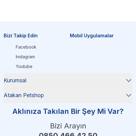
En kaliteli kum torbaları ve filtreleri
keşfetmek için
hemen sayfamızı ziyaret edin! Kedinizin sağlığı ve
evinizin temizliği için özenle seçilmiş ürünlerimizle
tanışın.
Hızlı kargo ve uygun fiyat avantajıyla sipariş vermek
için şimdi inceleyin!
Bizi Takip Edin
Mobil Uygulamalar
Facebook
Instagram
Youtube
Kurumsal
Atakan Petshop
Aklınıza Takılan Bir Şey Mi Var?
Bizi Arayın
0850 466 42 50