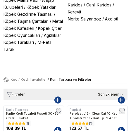
Köpek Mama Kabı
/
Ahşap
Karides
/
Canlı Karides
/
Kulübeleri
/
Köpek Yatakları
Kerevit
Köpek Gezdirme Tasması
/
Nerite Salyangoz
/
Axolotl
Köpek Taşıma Çantaları
/
Metal
Köpek Kafesleri
/
Köpek Çitleri
Köpek Oyuncakları
/
Ağızlıklar
Köpek Tarakları
/
M-Pets
Tarak
/
Kedi
/
Kedi Tuvaletleri
/
Kum Torbası ve Filtreler
Filtreler
Son Eklenen
Karlie Flamingo
Ferplast
Karlie Kedi Tuvaleti Poşeti 30x50
Ferplast L134 Clear Cat 10 Kedi
Cm 10lu Paket
Tuvaleti Yedek Kartuşu 2 Adet
(
1
)
(
1
)
108.39 TL
123.57 TL