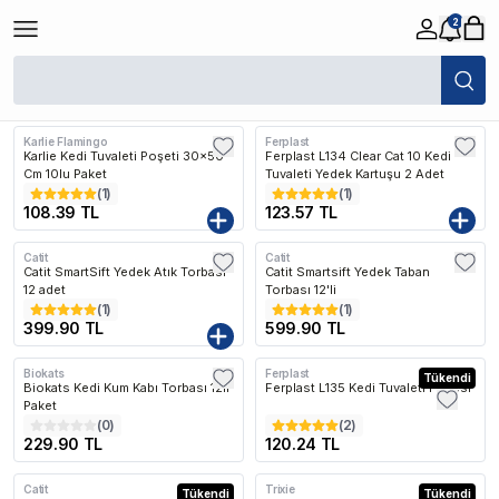
2
/
Kedi
/
Kedi Tuvaletleri
/
Kum Torbası ve Filtreler
Filtreler
Son Eklenen
Karlie Flamingo
Ferplast
Karlie Kedi Tuvaleti Poşeti 30x50
Ferplast L134 Clear Cat 10 Kedi
Cm 10lu Paket
Tuvaleti Yedek Kartuşu 2 Adet
(
1
)
(
1
)
108.39 TL
123.57 TL
Catit
Catit
Catit SmartSift Yedek Atık Torbası
Catit Smartsift Yedek Taban
12 adet
Torbası 12'li
(
1
)
(
1
)
399.90 TL
599.90 TL
Biokats
Ferplast
Tükendi
Biokats Kedi Kum Kabı Torbası 12li
Ferplast L135 Kedi Tuvaleti Filtresi
Paket
(
0
)
(
2
)
229.90 TL
120.24 TL
Catit
Trixie
Tükendi
Tükendi