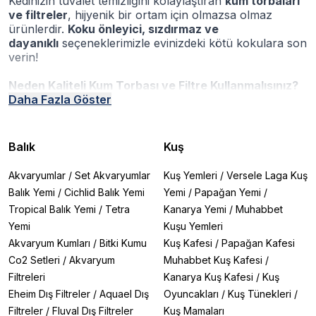
Kedinizin tuvalet temizliğini kolaylaştıran
kum torbaları
ve filtreler
, hijyenik bir ortam için olmazsa olmaz
ürünlerdir.
Koku önleyici, sızdırmaz ve
dayanıklı
seçeneklerimizle evinizdeki kötü kokulara son
verin!
Neden Kaliteli Kum Torbası ve Filtre Kullanmalısınız?
✔
Daha Fazla Göster
Koku Kontrolü:
Karbon filtreler sayesinde kötü
kokuları %90'a varan oranda önler
✔
Hijyenik Ortam:
Sızdırmaz torbalar sayesinde bakteri
yayılımını engeller
Balık
Kuş
✔
Pratik Kullanım:
Kolay değiştirilebilir sistemlerle
temizlik süresini kısaltır
Akvaryumlar
/
Set Akvaryumlar
Kuş Yemleri
/
Versele Laga Kuş
✔
Ekonomik Çözüm:
Uzun ömürlü filtreler ve
Balık Yemi
/
Cichlid Balık Yemi
Yemi
/
Papağan Yemi
/
torbalarla tasarruf sağlarsınız
Tropical Balık Yemi
/
Tetra
Kanarya Yemi
/
Muhabbet
En Çok Satan Kum Torbası ve Filtre Modelleri
Yemi
Kuşu Yemleri
Beeztees Kedi Tuvalet Poşeti
- Sızdırmaz yapısıyla
Akvaryum Kumları
/
Bitki Kumu
Kuş Kafesi
/
Papağan Kafesi
(67x48cm)
Co2 Setleri
/
Akvaryum
Muhabbet Kuş Kafesi
/
Beeztees Karbon Filtre
- Güçlü koku kontrolü
Filtreleri
Kanarya Kuş Kafesi
/
Kuş
(20x30cm)
Eheim Dış Filtreler
/
Aquael Dış
Oyuncakları
/
Kuş Tünekleri
/
Catit SmartSift Yedek Torbası
- Akıllı tuvalet sistemleri
için
Filtreler
/
Fluval Dış Filtreler
Kuş Mamaları