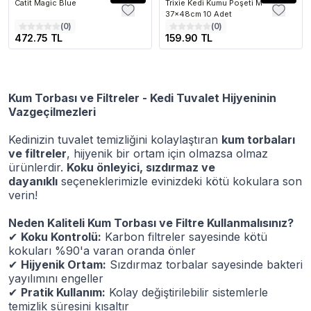
Catit Magic Blue
Trixie Kedi Kumu Poşeti M
37x48cm 10 Adet
(
0
)
(
0
)
472.75 TL
159.90 TL
Kum Torbası ve Filtreler - Kedi Tuvalet Hijyeninin
Vazgeçilmezleri
Kedinizin tuvalet temizliğini kolaylaştıran
kum torbaları
ve filtreler
, hijyenik bir ortam için olmazsa olmaz
ürünlerdir.
Koku önleyici, sızdırmaz ve
dayanıklı
seçeneklerimizle evinizdeki kötü kokulara son
verin!
Neden Kaliteli Kum Torbası ve Filtre Kullanmalısınız?
✔
Koku Kontrolü:
Karbon filtreler sayesinde kötü
kokuları %90'a varan oranda önler
✔
Hijyenik Ortam:
Sızdırmaz torbalar sayesinde bakteri
yayılımını engeller
✔
Pratik Kullanım:
Kolay değiştirilebilir sistemlerle
temizlik süresini kısaltır