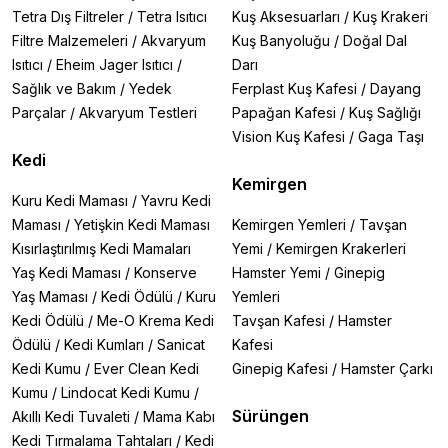
Ferplast Clear Cat Filtre
- Havayı temizleyen özel
Tetra Dış Filtreler
/
Tetra Isıtıcı
Kuş Aksesuarları
/
Kuş Krakeri
formül
Filtre Malzemeleri
/
Akvaryum
Kuş Banyoluğu
/
Doğal Dal
Karlie Kedi Tuvalet Poşeti
- Ekonomik 10'lu paket
Isıtıcı
/
Eheim Jager Isıtıcı
/
Darı
Ürün Seçerken Dikkat Edilmesi Gerekenler
Sağlık ve Bakım
/
Yedek
Ferplast Kuş Kafesi
/
Dayang
🔹
Boyut:
Tuvalet kabınıza uygun ölçüleri seçin
🔹
Malzeme:
Yırtılmaya dayanıklı kalın plastik torbalar
Parçalar
/
Akvaryum Testleri
Papağan Kafesi
/
Kuş Sağlığı
🔹
Filtre Tipi:
Aktif karbonlu filtreler daha etkili koku
Vision Kuş Kafesi
/
Gaga Taşı
kontrolü sağlar
Kedi
🔹
Paket Adedi:
Uzun süreli kullanım için çoklu
Kemirgen
paketler
Kuru Kedi Maması
/
Yavru Kedi
Maması
/
Yetişkin Kedi Maması
Kemirgen Yemleri
/
Tavşan
Kum Torbası ve Filtre Çeşitleri
Kısırlaştırılmış Kedi Mamaları
Yemi
/
Kemirgen Krakerleri
•
Standart Kum Torbaları:
Ekonomik ve pratik
çözümler
Yaş Kedi Maması
/
Konserve
Hamster Yemi
/
Ginepig
•
Karbon Filtreler:
Kapalı tuvaletler için koku önleyici
Yaş Maması
/
Kedi Ödülü
/
Kuru
Yemleri
•
Akıllı Tuvalet Yedekleri:
Catit SmartSift gibi sistemlere
Kedi Ödülü
/
Me-O Krema Kedi
Tavşan Kafesi
/
Hamster
özel
Ödülü
/
Kedi Kumları
/
Sanicat
Kafesi
•
Biyobozunur Torbalar:
Çevre dostu seçenekler
Kedi Kumu
/
Ever Clean Kedi
Ginepig Kafesi
/
Hamster Çarkı
Sıkça Sorulan Sorular
Kumu
/
Lindocat Kedi Kumu
/
Kedi tuvalet poşeti ne işe yarar?
Sürüngen
Akıllı Kedi Tuvaleti
/
Mama Kabı
Tuvalet kabının hijyenik kalmasını sağlar, kum
Kedi Tırmalama Tahtaları
/
Kedi