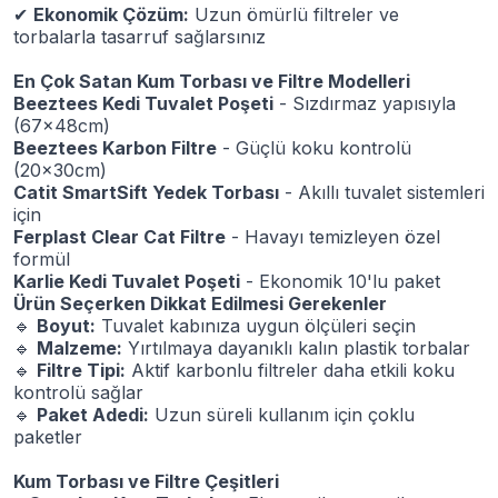
✔
Ekonomik Çözüm:
Uzun ömürlü filtreler ve
torbalarla tasarruf sağlarsınız
En Çok Satan Kum Torbası ve Filtre Modelleri
Beeztees Kedi Tuvalet Poşeti
- Sızdırmaz yapısıyla
(67x48cm)
Beeztees Karbon Filtre
- Güçlü koku kontrolü
(20x30cm)
Catit SmartSift Yedek Torbası
- Akıllı tuvalet sistemleri
için
Ferplast Clear Cat Filtre
- Havayı temizleyen özel
formül
Karlie Kedi Tuvalet Poşeti
- Ekonomik 10'lu paket
Ürün Seçerken Dikkat Edilmesi Gerekenler
🔹
Boyut:
Tuvalet kabınıza uygun ölçüleri seçin
🔹
Malzeme:
Yırtılmaya dayanıklı kalın plastik torbalar
🔹
Filtre Tipi:
Aktif karbonlu filtreler daha etkili koku
kontrolü sağlar
🔹
Paket Adedi:
Uzun süreli kullanım için çoklu
paketler
Kum Torbası ve Filtre Çeşitleri