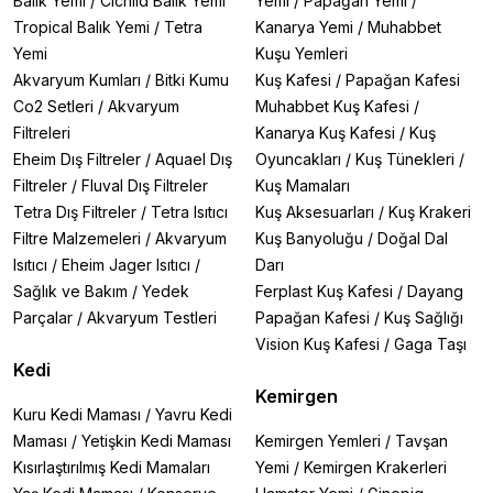
Balık Yemi
/
Cichlid Balık Yemi
Yemi
/
Papağan Yemi
/
Tropical Balık Yemi
/
Tetra
Kanarya Yemi
/
Muhabbet
Yemi
Kuşu Yemleri
Akvaryum Kumları
/
Bitki Kumu
Kuş Kafesi
/
Papağan Kafesi
Co2 Setleri
/
Akvaryum
Muhabbet Kuş Kafesi
/
Filtreleri
Kanarya Kuş Kafesi
/
Kuş
Eheim Dış Filtreler
/
Aquael Dış
Oyuncakları
/
Kuş Tünekleri
/
Filtreler
/
Fluval Dış Filtreler
Kuş Mamaları
Tetra Dış Filtreler
/
Tetra Isıtıcı
Kuş Aksesuarları
/
Kuş Krakeri
Filtre Malzemeleri
/
Akvaryum
Kuş Banyoluğu
/
Doğal Dal
Isıtıcı
/
Eheim Jager Isıtıcı
/
Darı
Sağlık ve Bakım
/
Yedek
Ferplast Kuş Kafesi
/
Dayang
Parçalar
/
Akvaryum Testleri
Papağan Kafesi
/
Kuş Sağlığı
Vision Kuş Kafesi
/
Gaga Taşı
Kedi
Kemirgen
Kuru Kedi Maması
/
Yavru Kedi
Maması
/
Yetişkin Kedi Maması
Kemirgen Yemleri
/
Tavşan
Kısırlaştırılmış Kedi Mamaları
Yemi
/
Kemirgen Krakerleri