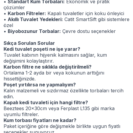
•
Standart Kum Torbaları:
Ekonomik ve pratik
çözümler
•
Karbon Filtreler:
Kapalı tuvaletler için koku önleyici
•
Akıllı Tuvalet Yedekleri:
Catit SmartSift gibi sistemlere
özel
•
Biyobozunur Torbalar:
Çevre dostu seçenekler
Sıkça Sorulan Sorular
Kedi tuvalet poşeti ne işe yarar?
Tuvalet kabının hijyenik kalmasını sağlar, kum
değişimini kolaylaştırır.
Karbon filtre ne sıklıkla değiştirilmeli?
Ortalama 1-2 ayda bir veya kokunun arttığını
hissettiğinizde.
Poşet yırtılırsa ne yapmalıyım?
Kalın malzemeli ve sızdırmaz özellikte torbaları tercih
edin.
Kapalı kedi tuvaleti için hangi filtre?
Beeztees 20x30cm veya Ferplast L135 gibi marka
uyumlu filtreler.
Kum torbası fiyatları ne kadar?
Paket içeriğine göre değişmekle birlikte uygun fiyatlı
seçenekler sunuyoruz.