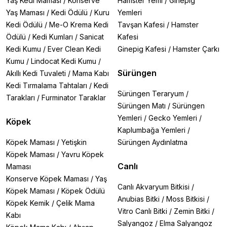
Yaş Kedi Maması
/
Konserve
Hamster Yemi
/
Ginepig
Yaş Maması
/
Kedi Ödülü
/
Kuru
Yemleri
Kedi Ödülü
/
Me-O Krema Kedi
Tavşan Kafesi
/
Hamster
Ödülü
/
Kedi Kumları
/
Sanicat
Kafesi
Kedi Kumu
/
Ever Clean Kedi
Ginepig Kafesi
/
Hamster Çarkı
Kumu
/
Lindocat Kedi Kumu
/
Sürüngen
Akıllı Kedi Tuvaleti
/
Mama Kabı
Kedi Tırmalama Tahtaları
/
Kedi
Sürüngen Teraryum
/
Tarakları
/
Furminator Taraklar
Sürüngen Matı
/
Sürüngen
Yemleri
/
Gecko Yemleri
/
Köpek
Kaplumbağa Yemleri
/
Köpek Maması
/
Yetişkin
Sürüngen Aydınlatma
Köpek Maması
/
Yavru Köpek
Canlı
Maması
Konserve Köpek Maması
/
Yaş
Canlı Akvaryum Bitkisi
/
Köpek Maması
/
Köpek Ödülü
Anubias Bitki
/
Moss Bitkisi
/
Köpek Kemik
/
Çelik Mama
Vitro Canlı Bitki
/
Zemin Bitki
/
Kabı
Salyangoz
/
Elma Salyangoz