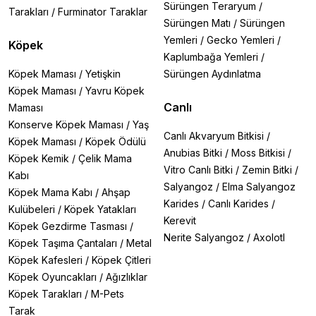
değişimini kolaylaştırır.
Sürüngen Teraryum
/
Tarakları
/
Furminator Taraklar
Karbon filtre ne sıklıkla değiştirilmeli?
Sürüngen Matı
/
Sürüngen
Ortalama 1-2 ayda bir veya kokunun arttığını
Yemleri
/
Gecko Yemleri
/
Köpek
hissettiğinizde.
Kaplumbağa Yemleri
/
Poşet yırtılırsa ne yapmalıyım?
Kalın malzemeli ve sızdırmaz özellikte torbaları tercih
Köpek Maması
/
Yetişkin
Sürüngen Aydınlatma
edin.
Köpek Maması
/
Yavru Köpek
Kapalı kedi tuvaleti için hangi filtre?
Canlı
Maması
Beeztees 20x30cm veya Ferplast L135 gibi marka
Konserve Köpek Maması
/
Yaş
uyumlu filtreler.
Canlı Akvaryum Bitkisi
/
Köpek Maması
/
Köpek Ödülü
Kum torbası fiyatları ne kadar?
Anubias Bitki
/
Moss Bitkisi
/
Paket içeriğine göre değişmekle birlikte uygun fiyatlı
Köpek Kemik
/
Çelik Mama
Vitro Canlı Bitki
/
Zemin Bitki
/
seçenekler sunuyoruz.
Kabı
Hangi marka kum torbası daha iyi?
Salyangoz
/
Elma Salyangoz
Köpek Mama Kabı
/
Ahşap
Beeztees ve Catit en çok tercih edilen kaliteli
Karides
/
Canlı Karides
/
Kulübeleri
/
Köpek Yatakları
markalardır.
Kerevit
Köpek Gezdirme Tasması
/
Nerite Salyangoz
/
Axolotl
Kum Torbası ve Filtre Kullanmanın Avantajları
Köpek Taşıma Çantaları
/
Metal
• Evinizde kötü koku kalmaz
Köpek Kafesleri
/
Köpek Çitleri
• Tuvalet temizliği dakikalar içinde biter
Köpek Oyuncakları
/
Ağızlıklar
• Kediniz daha hijyenik bir ortamda yaşar
Köpek Tarakları
/
M-Pets
• Uzun vadede kum tasarrufu sağlarsınız
Tarak