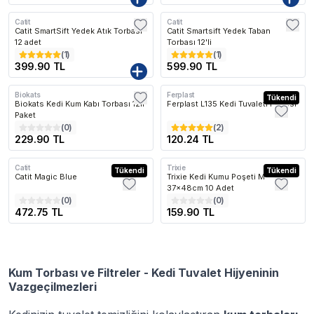
Catit
Catit
Catit SmartSift Yedek Atık Torbası
Catit Smartsift Yedek Taban
12 adet
Torbası 12'li
(
1
)
(
1
)
399.90 TL
599.90 TL
Biokats
Ferplast
Tükendi
Biokats Kedi Kum Kabı Torbası 12li
Ferplast L135 Kedi Tuvaleti Filtresi
Paket
(
0
)
(
2
)
229.90 TL
120.24 TL
Catit
Trixie
Tükendi
Tükendi
Catit Magic Blue
Trixie Kedi Kumu Poşeti M
37x48cm 10 Adet
(
0
)
(
0
)
472.75 TL
159.90 TL
Kum Torbası ve Filtreler - Kedi Tuvalet Hijyeninin
Vazgeçilmezleri