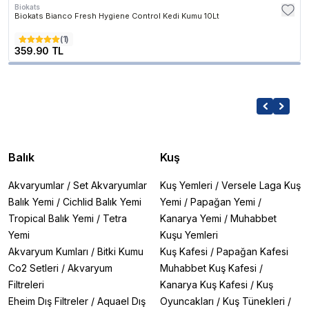
Biokats
Biokats Bianco Fresh Hygiene Control Kedi Kumu 10Lt
(
1
)
359.90 TL
Balık
Kuş
Akvaryumlar
/
Set Akvaryumlar
Kuş Yemleri
/
Versele Laga Kuş
Balık Yemi
/
Cichlid Balık Yemi
Yemi
/
Papağan Yemi
/
Tropical Balık Yemi
/
Tetra
Kanarya Yemi
/
Muhabbet
Yemi
Kuşu Yemleri
Akvaryum Kumları
/
Bitki Kumu
Kuş Kafesi
/
Papağan Kafesi
Co2 Setleri
/
Akvaryum
Muhabbet Kuş Kafesi
/
Filtreleri
Kanarya Kuş Kafesi
/
Kuş
Eheim Dış Filtreler
/
Aquael Dış
Oyuncakları
/
Kuş Tünekleri
/