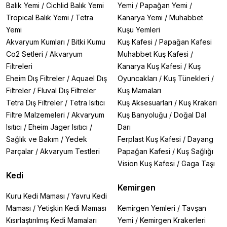
Balık Yemi
/
Cichlid Balık Yemi
Yemi
/
Papağan Yemi
/
Tropical Balık Yemi
/
Tetra
Kanarya Yemi
/
Muhabbet
Yemi
Kuşu Yemleri
Akvaryum Kumları
/
Bitki Kumu
Kuş Kafesi
/
Papağan Kafesi
Co2 Setleri
/
Akvaryum
Muhabbet Kuş Kafesi
/
Filtreleri
Kanarya Kuş Kafesi
/
Kuş
Eheim Dış Filtreler
/
Aquael Dış
Oyuncakları
/
Kuş Tünekleri
/
Filtreler
/
Fluval Dış Filtreler
Kuş Mamaları
Tetra Dış Filtreler
/
Tetra Isıtıcı
Kuş Aksesuarları
/
Kuş Krakeri
Filtre Malzemeleri
/
Akvaryum
Kuş Banyoluğu
/
Doğal Dal
Isıtıcı
/
Eheim Jager Isıtıcı
/
Darı
Sağlık ve Bakım
/
Yedek
Ferplast Kuş Kafesi
/
Dayang
Parçalar
/
Akvaryum Testleri
Papağan Kafesi
/
Kuş Sağlığı
Vision Kuş Kafesi
/
Gaga Taşı
Kedi
Kemirgen
Kuru Kedi Maması
/
Yavru Kedi
Maması
/
Yetişkin Kedi Maması
Kemirgen Yemleri
/
Tavşan
Kısırlaştırılmış Kedi Mamaları
Yemi
/
Kemirgen Krakerleri