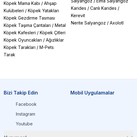
Salyangoz
/
Elma Salyangoz
Köpek Mama Kabı
/
Ahşap
Karides
/
Canlı Karides
/
Kulübeleri
/
Köpek Yatakları
Kerevit
Köpek Gezdirme Tasması
Nerite Salyangoz
/
Axolotl
Köpek Taşıma Çantaları
/
Metal
Köpek Kafesleri
/
Köpek Çitleri
Köpek Oyuncakları
/
Ağızlıklar
Köpek Tarakları
/
M-Pets
Tarak
Bizi Takip Edin
Mobil Uygulamalar
Facebook
Instagram
Youtube