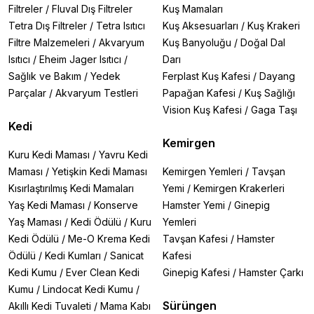
Filtreler
/
Fluval Dış Filtreler
Kuş Mamaları
Tetra Dış Filtreler
/
Tetra Isıtıcı
Kuş Aksesuarları
/
Kuş Krakeri
Filtre Malzemeleri
/
Akvaryum
Kuş Banyoluğu
/
Doğal Dal
Isıtıcı
/
Eheim Jager Isıtıcı
/
Darı
Sağlık ve Bakım
/
Yedek
Ferplast Kuş Kafesi
/
Dayang
Parçalar
/
Akvaryum Testleri
Papağan Kafesi
/
Kuş Sağlığı
Vision Kuş Kafesi
/
Gaga Taşı
Kedi
Kemirgen
Kuru Kedi Maması
/
Yavru Kedi
Maması
/
Yetişkin Kedi Maması
Kemirgen Yemleri
/
Tavşan
Kısırlaştırılmış Kedi Mamaları
Yemi
/
Kemirgen Krakerleri
Yaş Kedi Maması
/
Konserve
Hamster Yemi
/
Ginepig
Yaş Maması
/
Kedi Ödülü
/
Kuru
Yemleri
Kedi Ödülü
/
Me-O Krema Kedi
Tavşan Kafesi
/
Hamster
Ödülü
/
Kedi Kumları
/
Sanicat
Kafesi
Kedi Kumu
/
Ever Clean Kedi
Ginepig Kafesi
/
Hamster Çarkı
Kumu
/
Lindocat Kedi Kumu
/
Sürüngen
Akıllı Kedi Tuvaleti
/
Mama Kabı