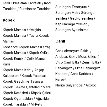
Kedi Tırmalama Tahtaları
/
Kedi
Sürüngen Teraryum
/
Tarakları
/
Furminator Taraklar
Sürüngen Matı
/
Sürüngen
Yemleri
/
Gecko Yemleri
/
Köpek
Kaplumbağa Yemleri
/
Köpek Maması
/
Yetişkin
Sürüngen Aydınlatma
Köpek Maması
/
Yavru Köpek
Canlı
Maması
Konserve Köpek Maması
/
Yaş
Canlı Akvaryum Bitkisi
/
Köpek Maması
/
Köpek Ödülü
Anubias Bitki
/
Moss Bitkisi
/
Köpek Kemik
/
Çelik Mama
Vitro Canlı Bitki
/
Zemin Bitki
/
Kabı
Salyangoz
/
Elma Salyangoz
Köpek Mama Kabı
/
Ahşap
Karides
/
Canlı Karides
/
Kulübeleri
/
Köpek Yatakları
Kerevit
Köpek Gezdirme Tasması
Nerite Salyangoz
/
Axolotl
Köpek Taşıma Çantaları
/
Metal
Köpek Kafesleri
/
Köpek Çitleri
Köpek Oyuncakları
/
Ağızlıklar
Köpek Tarakları
/
M-Pets