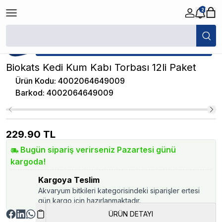
2
/
Kedi Kumları
/
Biokats Kedi Kum Kabı Torbası 12li Paket
★ Atakan Petshop,
Biokats yetkili satıcısıdır.
Biokats Kedi Kum Kabı Torbası 12li Paket
Ürün Kodu
:
4002064649009
Barkod
:
4002064649009
229.90
TL
Bugün sipariş verirseniz Pazartesi günü
kargoda!
Kargoya Teslim
Akvaryum bitkileri kategorisindeki siparişler ertesi
gün kargo için hazırlanmaktadır.
ÜRÜN DETAYI