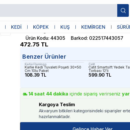
Catit
KEDİ
KÖPEK
KUŞ
KEMİRGEN
SÜRÜ
Catit Magic Blue
Ürün Kodu
:
44305
Barkod
:
022517443057
472.75
TL
Benzer Ürünler
Karlie Flamingo
Catit
Karlie Kedi Tuvaleti Poşeti 30x50
Catit Smartsift Yedek T
Cm 10lu Paket
Torbası 12'li
108.39 TL
599.90 TL
14
saat
44
dakika
içinde sipariş verirseniz
yar
Kargoya Teslim
Akvaryum bitkileri kategorisindeki siparişler ert
hazırlanmaktadır.
Gelince Haber Ver