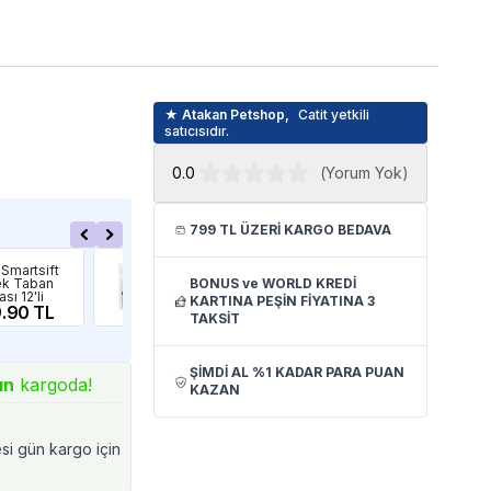
★ Atakan Petshop,
Catit yetkili
satıcısıdır.
0.0
(
Yorum Yok
)
799 TL ÜZERİ KARGO BEDAVA
Ferplast
Cati
 Smartsift
Ferplast L134
Cat
k Taban
BONUS ve WORLD KREDİ
Clear Cat 10
Yed
sı 12'li
Kedi Tuvaleti
Tor
KARTINA PEŞİN FİYATINA 3
.90 TL
Yedek Kartuşu 2
123.57 TL
39
TAKSİT
Adet
ŞİMDİ AL %1 KADAR PARA PUAN
ın
kargoda!
KAZAN
esi gün kargo için