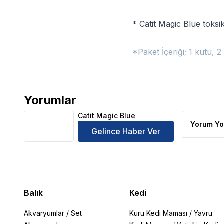
*
Catit Magic Blue
toksik
*Paket İçeriği; 1 kutu, 2 
Yorumlar
Catit Magic Blue Ürün Yorumları
Catit Magic Blue
Yorum Yo
Gelince Haber Ver
Balık
Kedi
Akvaryumlar
/
Set
Kuru Kedi Maması
/
Yavru