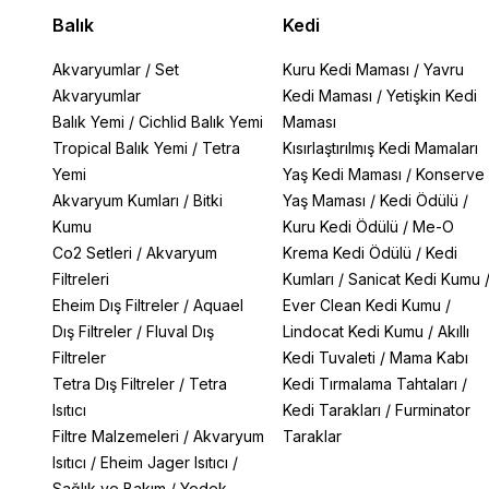
Balık
Kedi
Akvaryumlar
/
Set
Kuru Kedi Maması
/
Yavru
Akvaryumlar
Kedi Maması
/
Yetişkin Kedi
Balık Yemi
/
Cichlid Balık Yemi
Maması
Tropical Balık Yemi
/
Tetra
Kısırlaştırılmış Kedi Mamaları
Yemi
Yaş Kedi Maması
/
Konserve
Akvaryum Kumları
/
Bitki
Yaş Maması
/
Kedi Ödülü
/
Kumu
Kuru Kedi Ödülü
/
Me-O
Co2 Setleri
/
Akvaryum
Krema Kedi Ödülü
/
Kedi
Filtreleri
Kumları
/
Sanicat Kedi Kumu
Eheim Dış Filtreler
/
Aquael
Ever Clean Kedi Kumu
/
Dış Filtreler
/
Fluval Dış
Lindocat Kedi Kumu
/
Akıllı
Filtreler
Kedi Tuvaleti
/
Mama Kabı
Tetra Dış Filtreler
/
Tetra
Kedi Tırmalama Tahtaları
/
Isıtıcı
Kedi Tarakları
/
Furminator
Filtre Malzemeleri
/
Akvaryum
Taraklar
Isıtıcı
/
Eheim Jager Isıtıcı
/
Sağlık ve Bakım
/
Yedek