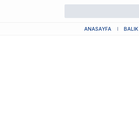
/
Kum Torbası ve Filtreler
/
Catit Magic Blue
ANASAYFA
BALIK