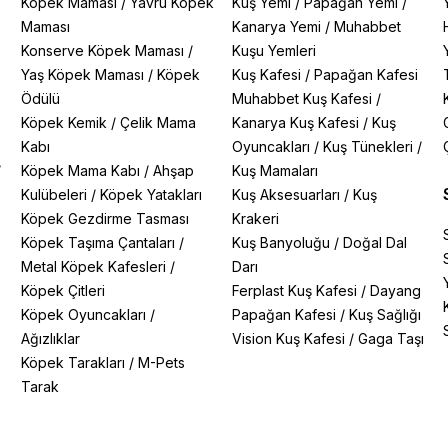
Köpek Maması
/
Yavru Köpek
Kuş Yemi
/
Papağan Yemi
/
Maması
Kanarya Yemi
/
Muhabbet
Konserve Köpek Maması
/
Kuşu Yemleri
Yaş Köpek Maması
/
Köpek
Kuş Kafesi
/
Papağan Kafesi
Ödülü
Muhabbet Kuş Kafesi
/
Köpek Kemik
/
Çelik Mama
Kanarya Kuş Kafesi
/
Kuş
Kabı
Oyuncakları
/
Kuş Tünekleri
/
/
Köpek Mama Kabı
/
Ahşap
Kuş Mamaları
Kulübeleri
/
Köpek Yatakları
Kuş Aksesuarları
/
Kuş
Köpek Gezdirme Tasması
Krakeri
Köpek Taşıma Çantaları
/
Kuş Banyoluğu
/
Doğal Dal
Metal Köpek Kafesleri
/
Darı
Köpek Çitleri
Ferplast Kuş Kafesi
/
Dayang
Köpek Oyuncakları
/
Papağan Kafesi
/
Kuş Sağlığı
Ağızlıklar
Vision Kuş Kafesi
/
Gaga Taşı
Köpek Tarakları
/
M-Pets
Tarak