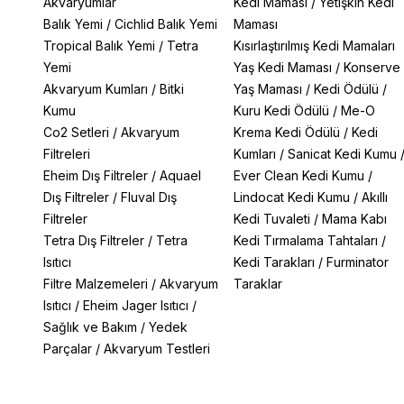
Akvaryumlar
Kedi Maması
/
Yetişkin Kedi
Balık Yemi
/
Cichlid Balık Yemi
Maması
Tropical Balık Yemi
/
Tetra
Kısırlaştırılmış Kedi Mamaları
Yemi
Yaş Kedi Maması
/
Konserve
Akvaryum Kumları
/
Bitki
Yaş Maması
/
Kedi Ödülü
/
Kumu
Kuru Kedi Ödülü
/
Me-O
Co2 Setleri
/
Akvaryum
Krema Kedi Ödülü
/
Kedi
Filtreleri
Kumları
/
Sanicat Kedi Kumu
Eheim Dış Filtreler
/
Aquael
Ever Clean Kedi Kumu
/
Dış Filtreler
/
Fluval Dış
Lindocat Kedi Kumu
/
Akıllı
Filtreler
Kedi Tuvaleti
/
Mama Kabı
Tetra Dış Filtreler
/
Tetra
Kedi Tırmalama Tahtaları
/
Isıtıcı
Kedi Tarakları
/
Furminator
Filtre Malzemeleri
/
Akvaryum
Taraklar
Isıtıcı
/
Eheim Jager Isıtıcı
/
Sağlık ve Bakım
/
Yedek
Parçalar
/
Akvaryum Testleri