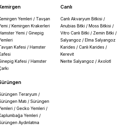
Kemirgen
Canlı
Kemirgen Yemleri
/
Tavşan
Canlı Akvaryum Bitkisi
/
Yemi
/
Kemirgen Krakerleri
Anubias Bitki
/
Moss Bitkisi
/
Hamster Yemi
/
Ginepig
Vitro Canlı Bitki
/
Zemin Bitki
/
Yemleri
Salyangoz
/
Elma Salyangoz
Tavşan Kafesi
/
Hamster
Karides
/
Canlı Karides
/
Kafesi
Kerevit
Ginepig Kafesi
/
Hamster
Nerite Salyangoz
/
Axolotl
Çarkı
Sürüngen
Sürüngen Teraryum
/
Sürüngen Matı
/
Sürüngen
Yemleri
/
Gecko Yemleri
/
Kaplumbağa Yemleri
/
Sürüngen Aydınlatma