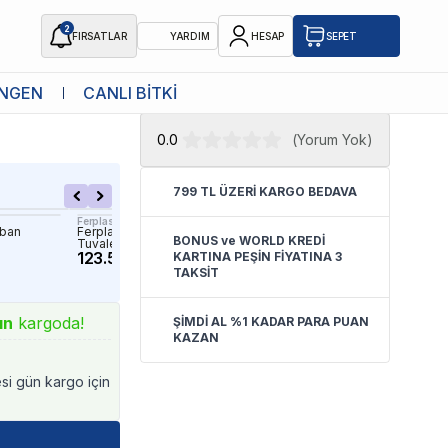
2
FIRSATLAR
YARDIM
HESAP
SEPET
★ Atakan Petshop,
Catit yetkili
NGEN
CANLI BİTKİ
satıcısıdır.
0.0
(
Yorum Yok
)
799 TL ÜZERİ KARGO BEDAVA
Ferplast
Catit
aban
Ferplast L134 Clear Cat 10 Kedi
Catit SmartSift Yedek Atı
BONUS ve WORLD KREDİ
Tuvaleti Yedek Kartuşu 2 Adet
12 adet
123.57 TL
399.90 TL
KARTINA PEŞİN FİYATINA 3
TAKSİT
ın
kargoda!
ŞİMDİ AL %1 KADAR PARA PUAN
KAZAN
esi gün kargo için