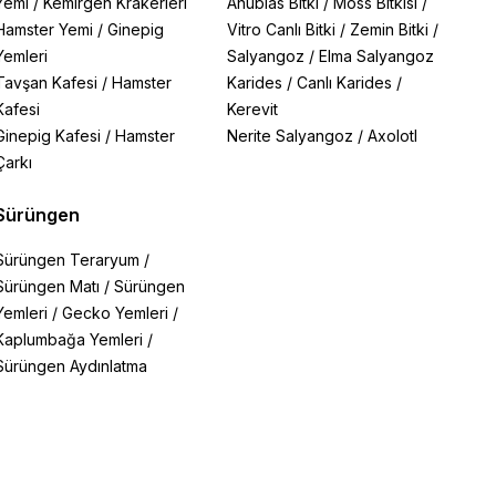
Yemi
/
Kemirgen Krakerleri
Anubias Bitki
/
Moss Bitkisi
/
Hamster Yemi
/
Ginepig
Vitro Canlı Bitki
/
Zemin Bitki
/
Yemleri
Salyangoz
/
Elma Salyangoz
Tavşan Kafesi
/
Hamster
Karides
/
Canlı Karides
/
Kafesi
Kerevit
Ginepig Kafesi
/
Hamster
Nerite Salyangoz
/
Axolotl
Çarkı
Sürüngen
Sürüngen Teraryum
/
Sürüngen Matı
/
Sürüngen
Yemleri
/
Gecko Yemleri
/
Kaplumbağa Yemleri
/
Sürüngen Aydınlatma