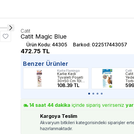
Catit
Catit Magic Blue
Ürün Kodu
:
44305
Barkod
:
022517443057
472.75
TL
Benzer Ürünler
Karlie Flamingo
Catit
Karlie Kedi
Catit
Tuvaleti Poşeti
Yede
30x50 Cm 10lu
Torba
Paket
108.39 TL
599
14
saat
44
dakika
içinde sipariş verirseniz
yar
Kargoya Teslim
Akvaryum bitkileri kategorisindeki siparişler ert
hazırlanmaktadır.