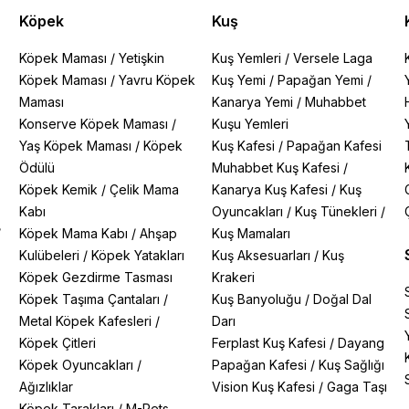
Köpek
Kuş
Köpek Maması
/
Yetişkin
Kuş Yemleri
/
Versele Laga
Köpek Maması
/
Yavru Köpek
Kuş Yemi
/
Papağan Yemi
/
Maması
Kanarya Yemi
/
Muhabbet
Konserve Köpek Maması
/
Kuşu Yemleri
Yaş Köpek Maması
/
Köpek
Kuş Kafesi
/
Papağan Kafesi
Ödülü
Muhabbet Kuş Kafesi
/
Köpek Kemik
/
Çelik Mama
Kanarya Kuş Kafesi
/
Kuş
Kabı
Oyuncakları
/
Kuş Tünekleri
/
/
Köpek Mama Kabı
/
Ahşap
Kuş Mamaları
Kulübeleri
/
Köpek Yatakları
Kuş Aksesuarları
/
Kuş
Köpek Gezdirme Tasması
Krakeri
Köpek Taşıma Çantaları
/
Kuş Banyoluğu
/
Doğal Dal
Metal Köpek Kafesleri
/
Darı
Köpek Çitleri
Ferplast Kuş Kafesi
/
Dayang
Köpek Oyuncakları
/
Papağan Kafesi
/
Kuş Sağlığı
Ağızlıklar
Vision Kuş Kafesi
/
Gaga Taşı
Köpek Tarakları
/
M-Pets