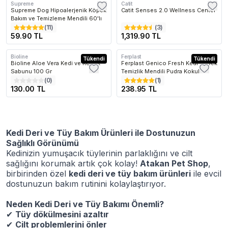
Supreme
Catit
SEPETTE %15
Kargo Bedava
Supreme Dog Hipoalerjenik Köpek
Catit Senses 2.0 Wellness Center
Bakım ve Temizleme Mendili 60'lı
(
11
)
(
3
)
59.90 TL
1,319.90 TL
Bioline
Ferplast
Tükendi
Tükendi
Bioline Aloe Vera Kedi ve Köpek
Ferplast Genico Fresh Kedi Köpek
Sabunu 100 Gr
Temizlik Mendili Pudra Kokulu
(
0
)
(
1
)
130.00 TL
238.95 TL
Kedi Deri ve Tüy Bakım Ürünleri ile Dostunuzun
Sağlıklı Görünümü
Kedinizin yumuşacık tüylerinin parlaklığını ve cilt
sağlığını korumak artık çok kolay!
Atakan Pet Shop
,
birbirinden özel
kedi deri ve tüy bakım ürünleri
ile evcil
dostunuzun bakım rutinini kolaylaştırıyor.
Neden Kedi Deri ve Tüy Bakımı Önemli?
✔
Tüy dökülmesini azaltır
✔
Cilt problemlerini önler