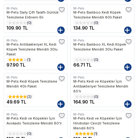
M-Pets
M-Pets
M-Pets Daily Çift Taraflı Günlük
M-Pets Bamboo Kedi Köpek
Temizleme Eldiveni 6lı
Temizleme Mendili 80li Paket
(
0
)
(
0
)
109.90 TL
134.90 TL
M-Pets
M-Pets
M-Pets Antibakteriyel XL Kedi
M-Pets Bamboo XL Kedi Köpek
Köpek Temizleme Mendili 30lu
Temizleme Mendili 30lu Paket
Paket
(
1
)
(
0
)
97.90 TL
66.71 TL
M-Pets
M-Pets
M-Pets Kedi Köpek Temizleme
M-Pets Kedi ve Köpekler İçin
Mendili 40lı Paket
Antibakteriyel Temizleme Mendili
80'li
(
2
)
(
0
)
49.69 TL
164.90 TL
M-Pets
M-Pets
M-Pets Kedi ve Köpekler İçin
M-Pets Kedi ve Köpekler İçin
Avokado Temizleme Mendili 80'li
Hindistan Cevizli Temizleme
Mendili 80'li
(
0
)
(
1
)