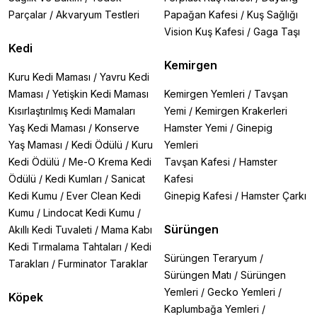
Neden Atakan Pet Shop?
Parçalar
/
Akvaryum Testleri
Papağan Kafesi
/
Kuş Sağlığı
✅
Uzman onaylı ürünler
Vision Kuş Kafesi
/
Gaga Taşı
✅
Hızlı ve güvenli alışveriş
Kedi
✅
En uygun fiyat garantisi
Kemirgen
Kuru Kedi Maması
/
Yavru Kedi
Kedinizin daha sağlıklı tüyleri için hemen alışverişe
Maması
/
Yetişkin Kedi Maması
Kemirgen Yemleri
/
Tavşan
başlayın
Kısırlaştırılmış Kedi Mamaları
Yemi
/
Kemirgen Krakerleri
Yaş Kedi Maması
/
Konserve
Hamster Yemi
/
Ginepig
Yaş Maması
/
Kedi Ödülü
/
Kuru
Yemleri
Kedi Ödülü
/
Me-O Krema Kedi
Tavşan Kafesi
/
Hamster
Ödülü
/
Kedi Kumları
/
Sanicat
Kafesi
Kedi Kumu
/
Ever Clean Kedi
Ginepig Kafesi
/
Hamster Çarkı
Kumu
/
Lindocat Kedi Kumu
/
Sürüngen
Akıllı Kedi Tuvaleti
/
Mama Kabı
Kedi Tırmalama Tahtaları
/
Kedi
Sürüngen Teraryum
/
Tarakları
/
Furminator Taraklar
Sürüngen Matı
/
Sürüngen
Yemleri
/
Gecko Yemleri
/
Köpek
Kaplumbağa Yemleri
/