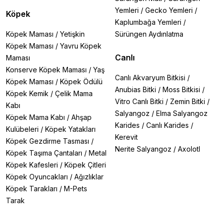
Yemleri
/
Gecko Yemleri
/
Köpek
Kaplumbağa Yemleri
/
Köpek Maması
/
Yetişkin
Sürüngen Aydınlatma
Köpek Maması
/
Yavru Köpek
Canlı
Maması
Konserve Köpek Maması
/
Yaş
Canlı Akvaryum Bitkisi
/
Köpek Maması
/
Köpek Ödülü
Anubias Bitki
/
Moss Bitkisi
/
Köpek Kemik
/
Çelik Mama
Vitro Canlı Bitki
/
Zemin Bitki
/
Kabı
Salyangoz
/
Elma Salyangoz
Köpek Mama Kabı
/
Ahşap
Karides
/
Canlı Karides
/
Kulübeleri
/
Köpek Yatakları
Kerevit
Köpek Gezdirme Tasması
/
Nerite Salyangoz
/
Axolotl
Köpek Taşıma Çantaları
/
Metal
Köpek Kafesleri
/
Köpek Çitleri
Köpek Oyuncakları
/
Ağızlıklar
Köpek Tarakları
/
M-Pets
Tarak