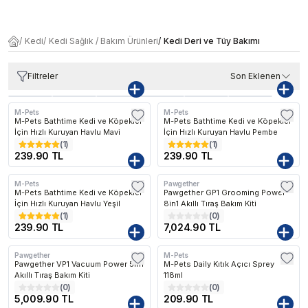
/
Kedi
/
Kedi Sağlık / Bakım Ürünleri
/
Kedi Deri ve Tüy Bakımı
Filtreler
Son Eklenen
M-Pets
M-Pets
M-Pets Bathtime Kedi ve Köpekler
M-Pets Bathtime Kedi ve Köpekler
İçin Hızlı Kuruyan Havlu Mavi
İçin Hızlı Kuruyan Havlu Pembe
(
1
)
(
1
)
239.90 TL
239.90 TL
M-Pets
Pawgether
Kargo Bedava
M-Pets Bathtime Kedi ve Köpekler
Pawgether GP1 Grooming Power
İçin Hızlı Kuruyan Havlu Yeşil
8in1 Akıllı Tıraş Bakım Kiti
(
1
)
(
0
)
239.90 TL
7,024.90 TL
Pawgether
M-Pets
Kargo Bedava
Pawgether VP1 Vacuum Power 5in1
M-Pets Daily Kıtık Açıcı Sprey
Akıllı Tıraş Bakım Kiti
118ml
(
0
)
(
0
)
5,009.90 TL
209.90 TL