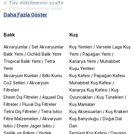
✔
Tüy dökülmesini azaltır
✔
Cilt problemlerini önler
✔
Daha Fazla Göster
Tüylerin daha yumuşak ve parlak olmasını sağlar
✔
Kedinizin rahatını ve hijyenini artırır
En Çok Tercih Edilen Kedi Bakım Ürünleri
Balık
Kuş
1. Temizleme Mendilleri
M-Pets Bamboo Kedi Köpek Temizleme Mendili (80'li)
Akvaryumlar
/
Set Akvaryumlar
Kuş Yemleri
/
Versele Laga Kuş
M-Pets Antibakteriyel XL Temizleme Mendili (30'lu)
Balık Yemi
/
Cichlid Balık Yemi
Yemi
/
Papağan Yemi
/
Ferplast Genico Fresh Pudra/Kokulu Mendiller
Tropical Balık Yemi
/
Tetra
Kanarya Yemi
/
Muhabbet
2. Şampuan ve Sabunlar
Bioline Aloe Vera Kedi ve Köpek Sabunu (100 gr)
Yemi
Kuşu Yemleri
Trixie Uzun Tüy Kolay Tarama Spreyi (175 ml)
Akvaryum Kumları
/
Bitki Kumu
Kuş Kafesi
/
Papağan Kafesi
3. Cilt Bakım Ürünleri
Co2 Setleri
/
Akvaryum
Muhabbet Kuş Kafesi
/
Eurogold Kedi Deri Bakım Damlası (5x1 ml)
Filtreleri
Kanarya Kuş Kafesi
/
Kuş
Beaphar Aloe Veralı Antiseptik Deri Merhemi (30 ml)
Eheim Dış Filtreler
/
Aquael Dış
Oyuncakları
/
Kuş Tünekleri
/
Kedinizin Bakımı İçin İpuçları
1️
Düzenli tarama ile tüy yumaklarını önleyin
Filtreler
/
Fluval Dış Filtreler
Kuş Mamaları
2️
Haftada 1-2 kez temizleme mendilleri ile hijyen
Tetra Dış Filtreler
/
Tetra Isıtıcı
Kuş Aksesuarları
/
Kuş Krakeri
sağlayın
Filtre Malzemeleri
/
Akvaryum
Kuş Banyoluğu
/
Doğal Dal
3️
Cilt problemlerinde veteriner onaylı ürünler
Isıtıcı
/
Eheim Jager Isıtıcı
/
Darı
kullanın
Sağlık ve Bakım
/
Yedek
Ferplast Kuş Kafesi
/
Dayang