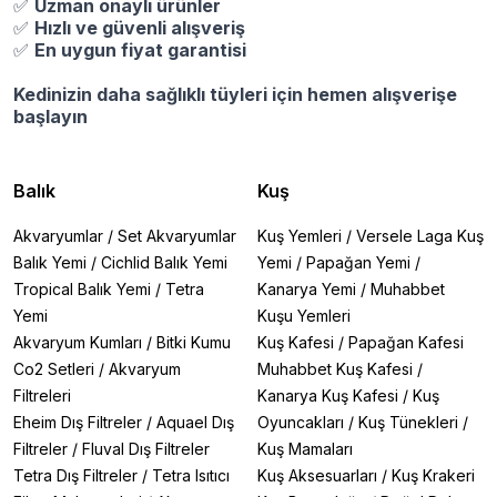
✅
Uzman onaylı ürünler
✅
Hızlı ve güvenli alışveriş
✅
En uygun fiyat garantisi
Kedinizin daha sağlıklı tüyleri için hemen alışverişe
başlayın
Balık
Kuş
Akvaryumlar
/
Set Akvaryumlar
Kuş Yemleri
/
Versele Laga Kuş
Balık Yemi
/
Cichlid Balık Yemi
Yemi
/
Papağan Yemi
/
Tropical Balık Yemi
/
Tetra
Kanarya Yemi
/
Muhabbet
Yemi
Kuşu Yemleri
Akvaryum Kumları
/
Bitki Kumu
Kuş Kafesi
/
Papağan Kafesi
Co2 Setleri
/
Akvaryum
Muhabbet Kuş Kafesi
/
Filtreleri
Kanarya Kuş Kafesi
/
Kuş
Eheim Dış Filtreler
/
Aquael Dış
Oyuncakları
/
Kuş Tünekleri
/
Filtreler
/
Fluval Dış Filtreler
Kuş Mamaları
Tetra Dış Filtreler
/
Tetra Isıtıcı
Kuş Aksesuarları
/
Kuş Krakeri