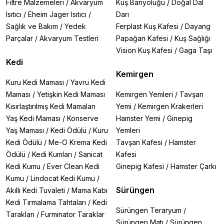
Filtre Malzemeleri
/
Akvaryum
Kuş Banyoluğu
/
Doğal Dal
Isıtıcı
/
Eheim Jager Isıtıcı
/
Darı
Sağlık ve Bakım
/
Yedek
Ferplast Kuş Kafesi
/
Dayang
Parçalar
/
Akvaryum Testleri
Papağan Kafesi
/
Kuş Sağlığı
Vision Kuş Kafesi
/
Gaga Taşı
Kedi
Kemirgen
Kuru Kedi Maması
/
Yavru Kedi
Maması
/
Yetişkin Kedi Maması
Kemirgen Yemleri
/
Tavşan
Kısırlaştırılmış Kedi Mamaları
Yemi
/
Kemirgen Krakerleri
Yaş Kedi Maması
/
Konserve
Hamster Yemi
/
Ginepig
Yaş Maması
/
Kedi Ödülü
/
Kuru
Yemleri
Kedi Ödülü
/
Me-O Krema Kedi
Tavşan Kafesi
/
Hamster
Ödülü
/
Kedi Kumları
/
Sanicat
Kafesi
Kedi Kumu
/
Ever Clean Kedi
Ginepig Kafesi
/
Hamster Çarkı
Kumu
/
Lindocat Kedi Kumu
/
Sürüngen
Akıllı Kedi Tuvaleti
/
Mama Kabı
Kedi Tırmalama Tahtaları
/
Kedi
Sürüngen Teraryum
/
Tarakları
/
Furminator Taraklar
Sürüngen Matı
/
Sürüngen