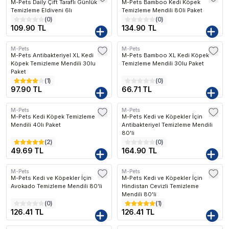
M-Pets Daily Çift Taraflı Günlük
M-Pets Bamboo Kedi Köpek
Temizleme Eldiveni 6lı
Temizleme Mendili 80li Paket
(
0
)
(
0
)
109.90 TL
134.90 TL
M-Pets
M-Pets
M-Pets Antibakteriyel XL Kedi
M-Pets Bamboo XL Kedi Köpek
Köpek Temizleme Mendili 30lu
Temizleme Mendili 30lu Paket
Paket
(
1
)
(
0
)
97.90 TL
66.71 TL
M-Pets
M-Pets
M-Pets Kedi Köpek Temizleme
M-Pets Kedi ve Köpekler İçin
Mendili 40lı Paket
Antibakteriyel Temizleme Mendili
80'li
(
2
)
(
0
)
49.69 TL
164.90 TL
M-Pets
M-Pets
M-Pets Kedi ve Köpekler İçin
M-Pets Kedi ve Köpekler İçin
Avokado Temizleme Mendili 80'li
Hindistan Cevizli Temizleme
Mendili 80'li
(
0
)
(
1
)
126.41 TL
126.41 TL