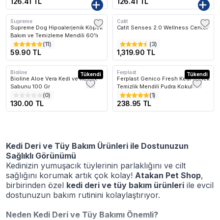
126.41 TL
126.41 TL
Supreme
Catit
SEPETTE %15
Kargo Bedava
Supreme Dog Hipoalerjenik Köpek
Catit Senses 2.0 Wellness Center
Bakım ve Temizleme Mendili 60'lı
(
11
)
(
3
)
59.90 TL
1,319.90 TL
Bioline
Ferplast
Tükendi
Tükendi
Bioline Aloe Vera Kedi ve Köpek
Ferplast Genico Fresh Kedi Köpek
Sabunu 100 Gr
Temizlik Mendili Pudra Kokulu
(
0
)
(
1
)
130.00 TL
238.95 TL
Kedi Deri ve Tüy Bakım Ürünleri ile Dostunuzun
Sağlıklı Görünümü
Kedinizin yumuşacık tüylerinin parlaklığını ve cilt
sağlığını korumak artık çok kolay!
Atakan Pet Shop
,
birbirinden özel
kedi deri ve tüy bakım ürünleri
ile evcil
dostunuzun bakım rutinini kolaylaştırıyor.
Neden Kedi Deri ve Tüy Bakımı Önemli?