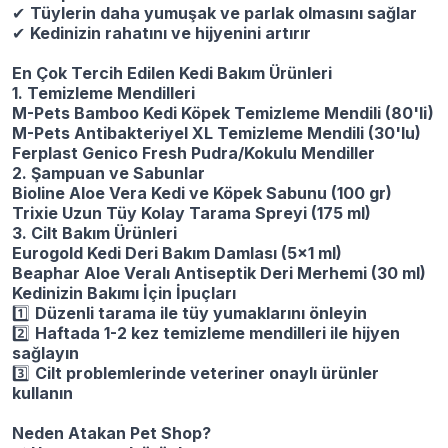
✔
Tüylerin daha yumuşak ve parlak olmasını sağlar
✔
Kedinizin rahatını ve hijyenini artırır
En Çok Tercih Edilen Kedi Bakım Ürünleri
1. Temizleme Mendilleri
M-Pets Bamboo Kedi Köpek Temizleme Mendili (80'li)
M-Pets Antibakteriyel XL Temizleme Mendili (30'lu)
Ferplast Genico Fresh Pudra/Kokulu Mendiller
2. Şampuan ve Sabunlar
Bioline Aloe Vera Kedi ve Köpek Sabunu (100 gr)
Trixie Uzun Tüy Kolay Tarama Spreyi (175 ml)
3. Cilt Bakım Ürünleri
Eurogold Kedi Deri Bakım Damlası (5x1 ml)
Beaphar Aloe Veralı Antiseptik Deri Merhemi (30 ml)
Kedinizin Bakımı İçin İpuçları
1️
Düzenli tarama ile tüy yumaklarını önleyin
2️
Haftada 1-2 kez temizleme mendilleri ile hijyen
sağlayın
3️
Cilt problemlerinde veteriner onaylı ürünler
kullanın
Neden Atakan Pet Shop?