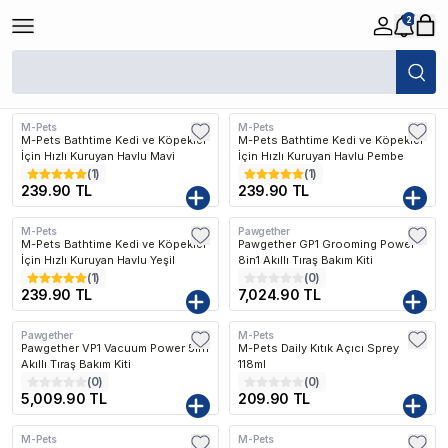
2
/
Kedi
/
Kedi Sağlık / Bakım Ürünleri
/
Kedi Deri ve Tüy Bakımı
Filtreler
Son Eklenen
M-Pets
M-Pets
M-Pets Bathtime Kedi ve Köpekler
M-Pets Bathtime Kedi ve Köpekler
İçin Hızlı Kuruyan Havlu Mavi
İçin Hızlı Kuruyan Havlu Pembe
(
1
)
(
1
)
239.90 TL
239.90 TL
M-Pets
Pawgether
Kargo Bedava
M-Pets Bathtime Kedi ve Köpekler
Pawgether GP1 Grooming Power
İçin Hızlı Kuruyan Havlu Yeşil
8in1 Akıllı Tıraş Bakım Kiti
(
1
)
(
0
)
239.90 TL
7,024.90 TL
Pawgether
M-Pets
Kargo Bedava
Pawgether VP1 Vacuum Power 5in1
M-Pets Daily Kıtık Açıcı Sprey
Akıllı Tıraş Bakım Kiti
118ml
(
0
)
(
0
)
5,009.90 TL
209.90 TL
M-Pets
M-Pets