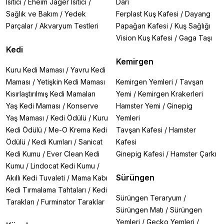
Isıtıcı
/
Eheim Jager Isıtıcı
/
Darı
Sağlık ve Bakım
/
Yedek
Ferplast Kuş Kafesi
/
Dayang
Parçalar
/
Akvaryum Testleri
Papağan Kafesi
/
Kuş Sağlığı
Vision Kuş Kafesi
/
Gaga Taşı
Kedi
Kemirgen
Kuru Kedi Maması
/
Yavru Kedi
Maması
/
Yetişkin Kedi Maması
Kemirgen Yemleri
/
Tavşan
Kısırlaştırılmış Kedi Mamaları
Yemi
/
Kemirgen Krakerleri
Yaş Kedi Maması
/
Konserve
Hamster Yemi
/
Ginepig
Yaş Maması
/
Kedi Ödülü
/
Kuru
Yemleri
Kedi Ödülü
/
Me-O Krema Kedi
Tavşan Kafesi
/
Hamster
Ödülü
/
Kedi Kumları
/
Sanicat
Kafesi
Kedi Kumu
/
Ever Clean Kedi
Ginepig Kafesi
/
Hamster Çarkı
Kumu
/
Lindocat Kedi Kumu
/
Sürüngen
Akıllı Kedi Tuvaleti
/
Mama Kabı
Kedi Tırmalama Tahtaları
/
Kedi
Sürüngen Teraryum
/
Tarakları
/
Furminator Taraklar
Sürüngen Matı
/
Sürüngen
Yemleri
/
Gecko Yemleri
/