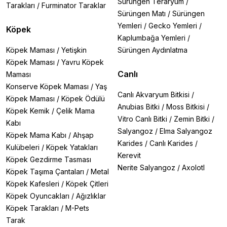
Sürüngen Teraryum
/
Tarakları
/
Furminator Taraklar
Sürüngen Matı
/
Sürüngen
Yemleri
/
Gecko Yemleri
/
Köpek
Kaplumbağa Yemleri
/
Köpek Maması
/
Yetişkin
Sürüngen Aydınlatma
Köpek Maması
/
Yavru Köpek
Canlı
Maması
Konserve Köpek Maması
/
Yaş
Canlı Akvaryum Bitkisi
/
Köpek Maması
/
Köpek Ödülü
Anubias Bitki
/
Moss Bitkisi
/
Köpek Kemik
/
Çelik Mama
Vitro Canlı Bitki
/
Zemin Bitki
/
Kabı
Salyangoz
/
Elma Salyangoz
Köpek Mama Kabı
/
Ahşap
Karides
/
Canlı Karides
/
Kulübeleri
/
Köpek Yatakları
Kerevit
Köpek Gezdirme Tasması
Nerite Salyangoz
/
Axolotl
Köpek Taşıma Çantaları
/
Metal
Köpek Kafesleri
/
Köpek Çitleri
Köpek Oyuncakları
/
Ağızlıklar
Köpek Tarakları
/
M-Pets
Tarak