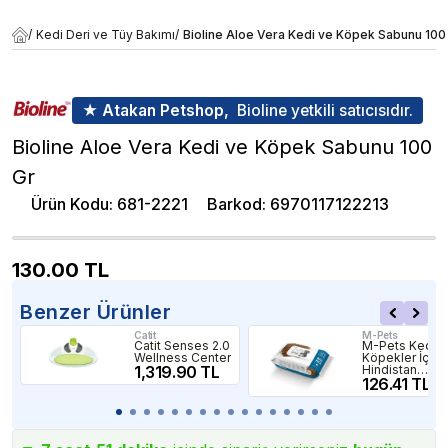
/
Kedi Deri ve Tüy Bakımı
/
Bioline Aloe Vera Kedi ve Köpek Sabunu 100
★ Atakan Petshop,
Bioline yetkili satıcısıdır.
Bioline Aloe Vera Kedi ve Köpek Sabunu 100
Gr
Ürün Kodu
:
681-2221
Barkod
:
6970117122213
130.00
TL
Benzer Ürünler
Catit
M-Pets
Catit Senses 2.0
M-Pets Kedi v
Wellness Center
Köpekler İçin
1,319.90 TL
Hindistan
Cevizli
126.41 TL
Temizleme
Mendili 80'li