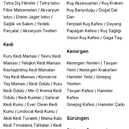
Tetra Dış Filtreler
/
Tetra Isıtıcı
Kuş Aksesuarları
/
Kuş Krakeri
Filtre Malzemeleri
/
Akvaryum
Kuş Banyoluğu
/
Doğal Dal
Isıtıcı
/
Eheim Jager Isıtıcı
/
Darı
Sağlık ve Bakım
/
Yedek
Ferplast Kuş Kafesi
/
Dayang
Parçalar
/
Akvaryum Testleri
Papağan Kafesi
/
Kuş Sağlığı
Vision Kuş Kafesi
/
Gaga Taşı
Kedi
Kemirgen
Kuru Kedi Maması
/
Yavru Kedi
Maması
/
Yetişkin Kedi Maması
Kemirgen Yemleri
/
Tavşan
Kısırlaştırılmış Kedi Mamaları
Yemi
/
Kemirgen Krakerleri
Yaş Kedi Maması
/
Konserve
Hamster Yemi
/
Ginepig
Yaş Maması
/
Kedi Ödülü
/
Kuru
Yemleri
Kedi Ödülü
/
Me-O Krema Kedi
Tavşan Kafesi
/
Hamster
Ödülü
/
Kedi Kumları
/
Sanicat
Kafesi
Kedi Kumu
/
Ever Clean Kedi
Ginepig Kafesi
/
Hamster Çarkı
Kumu
/
Lindocat Kedi Kumu
/
Sürüngen
Akıllı Kedi Tuvaleti
/
Mama Kabı
Kedi Tırmalama Tahtaları
/
Kedi