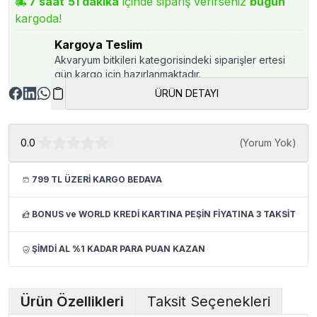
7
saat
51
dakika
içinde sipariş verirseniz
bugün
kargoda!
Kargoya Teslim
Akvaryum bitkileri kategorisindeki siparişler ertesi
gün kargo için hazırlanmaktadır.
ÜRÜN DETAYI
0.0
(
Yorum Yok
)
799 TL ÜZERİ KARGO BEDAVA
BONUS ve WORLD KREDİ KARTINA PEŞİN FİYATINA 3 TAKSİT
ŞİMDİ AL %1 KADAR PARA PUAN KAZAN
Ürün Özellikleri
Taksit Seçenekleri