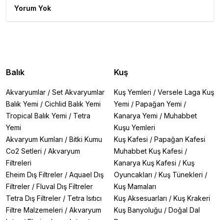
Yorum Yok
Balık
Kuş
Akvaryumlar
/
Set Akvaryumlar
Kuş Yemleri
/
Versele Laga Kuş
Balık Yemi
/
Cichlid Balık Yemi
Yemi
/
Papağan Yemi
/
Tropical Balık Yemi
/
Tetra
Kanarya Yemi
/
Muhabbet
Yemi
Kuşu Yemleri
Akvaryum Kumları
/
Bitki Kumu
Kuş Kafesi
/
Papağan Kafesi
Co2 Setleri
/
Akvaryum
Muhabbet Kuş Kafesi
/
Filtreleri
Kanarya Kuş Kafesi
/
Kuş
Eheim Dış Filtreler
/
Aquael Dış
Oyuncakları
/
Kuş Tünekleri
/
Filtreler
/
Fluval Dış Filtreler
Kuş Mamaları
Tetra Dış Filtreler
/
Tetra Isıtıcı
Kuş Aksesuarları
/
Kuş Krakeri
Filtre Malzemeleri
/
Akvaryum
Kuş Banyoluğu
/
Doğal Dal