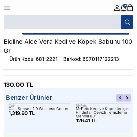
2
/
Kedi Deri ve Tüy Bakımı
/
Bioline Aloe Vera Kedi ve Köpek Sabunu 100
★ Atakan Petshop,
Bioline yetkili satıcısıdır.
Bioline Aloe Vera Kedi ve Köpek Sabunu 100
Gr
Ürün Kodu
:
681-2221
Barkod
:
6970117122213
130.00
TL
Benzer Ürünler
Catit
M-Pets
Catit Senses 2.0 Wellness Center
M-Pets Kedi ve Köpekler İçin
1,319.90 TL
Hindistan Cevizli Temizleme
Mendili 80'li
126.41 TL