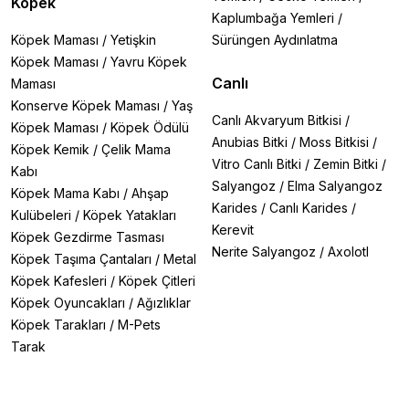
Köpek
Kaplumbağa Yemleri
/
Köpek Maması
/
Yetişkin
Sürüngen Aydınlatma
Köpek Maması
/
Yavru Köpek
Canlı
Maması
Konserve Köpek Maması
/
Yaş
Canlı Akvaryum Bitkisi
/
Köpek Maması
/
Köpek Ödülü
Anubias Bitki
/
Moss Bitkisi
/
Köpek Kemik
/
Çelik Mama
Vitro Canlı Bitki
/
Zemin Bitki
/
Kabı
Salyangoz
/
Elma Salyangoz
Köpek Mama Kabı
/
Ahşap
Karides
/
Canlı Karides
/
Kulübeleri
/
Köpek Yatakları
Kerevit
Köpek Gezdirme Tasması
Nerite Salyangoz
/
Axolotl
Köpek Taşıma Çantaları
/
Metal
Köpek Kafesleri
/
Köpek Çitleri
Köpek Oyuncakları
/
Ağızlıklar
Köpek Tarakları
/
M-Pets
Tarak