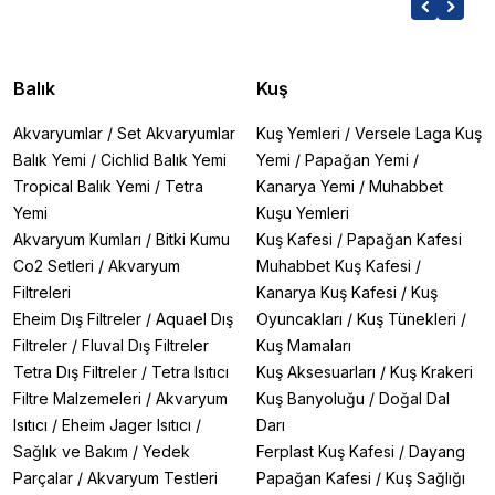
Balık
Kuş
Akvaryumlar
/
Set Akvaryumlar
Kuş Yemleri
/
Versele Laga Kuş
Balık Yemi
/
Cichlid Balık Yemi
Yemi
/
Papağan Yemi
/
Tropical Balık Yemi
/
Tetra
Kanarya Yemi
/
Muhabbet
Yemi
Kuşu Yemleri
Akvaryum Kumları
/
Bitki Kumu
Kuş Kafesi
/
Papağan Kafesi
Co2 Setleri
/
Akvaryum
Muhabbet Kuş Kafesi
/
Filtreleri
Kanarya Kuş Kafesi
/
Kuş
Eheim Dış Filtreler
/
Aquael Dış
Oyuncakları
/
Kuş Tünekleri
/
Filtreler
/
Fluval Dış Filtreler
Kuş Mamaları
Tetra Dış Filtreler
/
Tetra Isıtıcı
Kuş Aksesuarları
/
Kuş Krakeri
Filtre Malzemeleri
/
Akvaryum
Kuş Banyoluğu
/
Doğal Dal
Isıtıcı
/
Eheim Jager Isıtıcı
/
Darı
Sağlık ve Bakım
/
Yedek
Ferplast Kuş Kafesi
/
Dayang
Parçalar
/
Akvaryum Testleri
Papağan Kafesi
/
Kuş Sağlığı