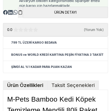
Akvaryum bitkileri kategorisindeki siparişler ertesi
gün kargo için hazırlanmaktadır.
ÜRÜN DETAYI
0.0
(
Yorum Yok
)
799 TL ÜZERİ KARGO BEDAVA
BONUS ve WORLD KREDİ KARTINA PEŞİN FİYATINA 3 TAKSİT
ŞİMDİ AL %1 KADAR PARA PUAN KAZAN
Ürün Özellikleri
Taksit Seçenekleri
M-Pets Bamboo Kedi Köpek
Temizleme Mendili 80li Paket