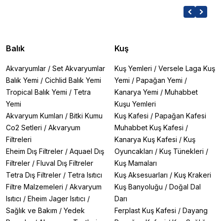
Balık
Kuş
Akvaryumlar
/
Set Akvaryumlar
Kuş Yemleri
/
Versele Laga Kuş
Balık Yemi
/
Cichlid Balık Yemi
Yemi
/
Papağan Yemi
/
Tropical Balık Yemi
/
Tetra
Kanarya Yemi
/
Muhabbet
Yemi
Kuşu Yemleri
Akvaryum Kumları
/
Bitki Kumu
Kuş Kafesi
/
Papağan Kafesi
Co2 Setleri
/
Akvaryum
Muhabbet Kuş Kafesi
/
Filtreleri
Kanarya Kuş Kafesi
/
Kuş
Eheim Dış Filtreler
/
Aquael Dış
Oyuncakları
/
Kuş Tünekleri
/
Filtreler
/
Fluval Dış Filtreler
Kuş Mamaları
Tetra Dış Filtreler
/
Tetra Isıtıcı
Kuş Aksesuarları
/
Kuş Krakeri
Filtre Malzemeleri
/
Akvaryum
Kuş Banyoluğu
/
Doğal Dal
Isıtıcı
/
Eheim Jager Isıtıcı
/
Darı
Sağlık ve Bakım
/
Yedek
Ferplast Kuş Kafesi
/
Dayang