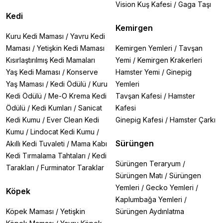
Vision Kuş Kafesi
/
Gaga Taşı
Kedi
Kemirgen
Kuru Kedi Maması
/
Yavru Kedi
Maması
/
Yetişkin Kedi Maması
Kemirgen Yemleri
/
Tavşan
Kısırlaştırılmış Kedi Mamaları
Yemi
/
Kemirgen Krakerleri
Yaş Kedi Maması
/
Konserve
Hamster Yemi
/
Ginepig
Yaş Maması
/
Kedi Ödülü
/
Kuru
Yemleri
Kedi Ödülü
/
Me-O Krema Kedi
Tavşan Kafesi
/
Hamster
Ödülü
/
Kedi Kumları
/
Sanicat
Kafesi
Kedi Kumu
/
Ever Clean Kedi
Ginepig Kafesi
/
Hamster Çarkı
Kumu
/
Lindocat Kedi Kumu
/
Sürüngen
Akıllı Kedi Tuvaleti
/
Mama Kabı
Kedi Tırmalama Tahtaları
/
Kedi
Sürüngen Teraryum
/
Tarakları
/
Furminator Taraklar
Sürüngen Matı
/
Sürüngen
Yemleri
/
Gecko Yemleri
/
Köpek
Kaplumbağa Yemleri
/
Köpek Maması
/
Yetişkin
Sürüngen Aydınlatma