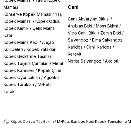
Köpek Maması
/
Yavru Köpek
Canlı
Maması
Konserve Köpek Maması
/
Yaş
Canlı Akvaryum Bitkisi
/
Köpek Maması
/
Köpek Ödülü
Anubias Bitki
/
Moss Bitkisi
/
Köpek Kemik
/
Çelik Mama
Vitro Canlı Bitki
/
Zemin Bitki
/
Kabı
Salyangoz
/
Elma Salyangoz
Köpek Mama Kabı
/
Ahşap
Karides
/
Canlı Karides
/
Kulübeleri
/
Köpek Yatakları
Kerevit
Köpek Gezdirme Tasması
Nerite Salyangoz
/
Axolotl
Köpek Taşıma Çantaları
/
Metal
Köpek Kafesleri
/
Köpek Çitleri
Köpek Oyuncakları
/
Ağızlıklar
Köpek Tarakları
/
M-Pets
Tarak
/
Köpek Deri ve Tüy Bakımı
/
M-Pets Bamboo Kedi Köpek Temizleme Men