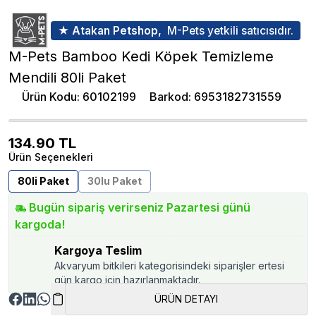
★ Atakan Petshop,
M-Pets yetkili satıcısıdır.
M-Pets Bamboo Kedi Köpek Temizleme
Mendili 80li Paket
Ürün Kodu
:
60102199
Barkod
:
6953182731559
134.90
TL
Ürün Seçenekleri
80li Paket
30lu Paket
Bugün sipariş verirseniz Pazartesi günü
kargoda!
Kargoya Teslim
Akvaryum bitkileri kategorisindeki siparişler ertesi
gün kargo için hazırlanmaktadır.
ÜRÜN DETAYI