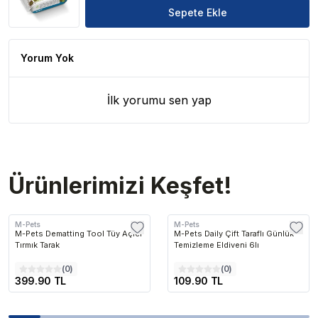
Sepete Ekle
Yorum Yok
İlk yorumu sen yap
Ürünlerimizi Keşfet!
M-Pets
M-Pets
M-Pets Dematting Tool Tüy Açıcı
M-Pets Daily Çift Taraflı Günlük
Tırmık Tarak
Temizleme Eldiveni 6lı
(
0
)
(
0
)
399.90 TL
109.90 TL