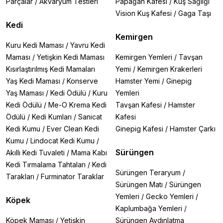
Parçalar
/
Akvaryum Testleri
Papağan Kafesi
/
Kuş Sağlığı
Vision Kuş Kafesi
/
Gaga Taşı
Kedi
Kemirgen
Kuru Kedi Maması
/
Yavru Kedi
Maması
/
Yetişkin Kedi Maması
Kemirgen Yemleri
/
Tavşan
Kısırlaştırılmış Kedi Mamaları
Yemi
/
Kemirgen Krakerleri
Yaş Kedi Maması
/
Konserve
Hamster Yemi
/
Ginepig
Yaş Maması
/
Kedi Ödülü
/
Kuru
Yemleri
Kedi Ödülü
/
Me-O Krema Kedi
Tavşan Kafesi
/
Hamster
Ödülü
/
Kedi Kumları
/
Sanicat
Kafesi
Kedi Kumu
/
Ever Clean Kedi
Ginepig Kafesi
/
Hamster Çarkı
Kumu
/
Lindocat Kedi Kumu
/
Sürüngen
Akıllı Kedi Tuvaleti
/
Mama Kabı
Kedi Tırmalama Tahtaları
/
Kedi
Sürüngen Teraryum
/
Tarakları
/
Furminator Taraklar
Sürüngen Matı
/
Sürüngen
Yemleri
/
Gecko Yemleri
/
Köpek
Kaplumbağa Yemleri
/
Köpek Maması
/
Yetişkin
Sürüngen Aydınlatma