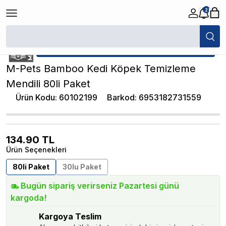
2
/
Köpek Deri ve Tüy Bakımı
/
M-Pets Bamboo Kedi Köpek Temizleme Men
★ Atakan Petshop,
M-Pets yetkili satıcısıdır.
M-Pets Bamboo Kedi Köpek Temizleme
Mendili 80li Paket
Ürün Kodu
:
60102199
Barkod
:
6953182731559
134.90
TL
Ürün Seçenekleri
80li Paket
30lu Paket
Bugün sipariş verirseniz Pazartesi günü
kargoda!
Kargoya Teslim