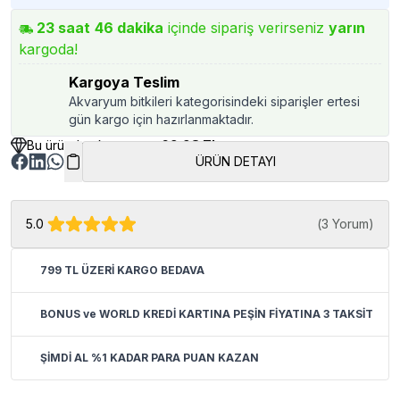
23
saat
46
dakika
içinde sipariş verirseniz
yarın
kargoda!
Kargoya Teslim
Akvaryum bitkileri kategorisindeki siparişler ertesi
gün kargo için hazırlanmaktadır.
Bu üründen kazancınız
69.98 TL
ÜRÜN DETAYI
5.0
(
3 Yorum
)
799 TL ÜZERİ KARGO BEDAVA
BONUS ve WORLD KREDİ KARTINA PEŞİN FİYATINA 3 TAKSİT
ŞİMDİ AL %1 KADAR PARA PUAN KAZAN