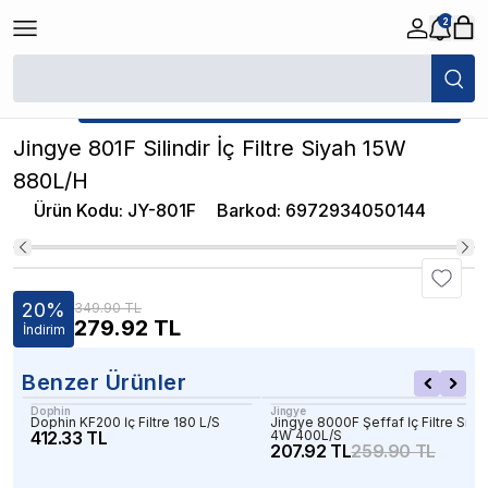
2
/
İç Filtreler
/
Jingye 801F Silindir İç Filtre Siyah 15W 880L/H
★ Atakan Petshop,
Jingye yetkili satıcısıdır.
Jingye 801F Silindir İç Filtre Siyah 15W
880L/H
Ürün Kodu
:
JY-801F
Barkod
:
6972934050144
20
%
349.90 TL
279.92
TL
İndirim
Benzer Ürünler
Dophin
Jingye
Dophin KF200 İç Filtre 180 L/S
Jingye 8000F Şeffaf İç Filtre Siya
412.33 TL
4W 400L/S
207.92 TL
259.90 TL