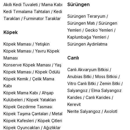
Sürüngen
Akıllı Kedi Tuvaleti
/
Mama Kabı
Kedi Tırmalama Tahtaları
/
Kedi
Sürüngen Teraryum
/
Tarakları
/
Furminator Taraklar
Sürüngen Matı
/
Sürüngen
Yemleri
/
Gecko Yemleri
/
Köpek
Kaplumbağa Yemleri
/
Köpek Maması
/
Yetişkin
Sürüngen Aydınlatma
Köpek Maması
/
Yavru Köpek
Canlı
Maması
Konserve Köpek Maması
/
Yaş
Canlı Akvaryum Bitkisi
/
Köpek Maması
/
Köpek Ödülü
Anubias Bitki
/
Moss Bitkisi
/
Köpek Kemik
/
Çelik Mama
Vitro Canlı Bitki
/
Zemin Bitki
/
Kabı
Salyangoz
/
Elma Salyangoz
Köpek Mama Kabı
/
Ahşap
Karides
/
Canlı Karides
/
Kulübeleri
/
Köpek Yatakları
Kerevit
Köpek Gezdirme Tasması
Nerite Salyangoz
/
Axolotl
Köpek Taşıma Çantaları
/
Metal
Köpek Kafesleri
/
Köpek Çitleri
Köpek Oyuncakları
/
Ağızlıklar