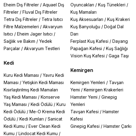
Eheim Dış Filtreler
/
Aquael Dış
Oyuncakları
/
Kuş Tünekleri
/
Filtreler
/
Fluval Dış Filtreler
Kuş Mamaları
Tetra Dış Filtreler
/
Tetra Isıtıcı
Kuş Aksesuarları
/
Kuş Krakeri
Filtre Malzemeleri
/
Akvaryum
Kuş Banyoluğu
/
Doğal Dal
Isıtıcı
/
Eheim Jager Isıtıcı
/
Darı
Sağlık ve Bakım
/
Yedek
Ferplast Kuş Kafesi
/
Dayang
Parçalar
/
Akvaryum Testleri
Papağan Kafesi
/
Kuş Sağlığı
Vision Kuş Kafesi
/
Gaga Taşı
Kedi
Kemirgen
Kuru Kedi Maması
/
Yavru Kedi
Maması
/
Yetişkin Kedi Maması
Kemirgen Yemleri
/
Tavşan
Kısırlaştırılmış Kedi Mamaları
Yemi
/
Kemirgen Krakerleri
Yaş Kedi Maması
/
Konserve
Hamster Yemi
/
Ginepig
Yaş Maması
/
Kedi Ödülü
/
Kuru
Yemleri
Kedi Ödülü
/
Me-O Krema Kedi
Tavşan Kafesi
/
Hamster
Ödülü
/
Kedi Kumları
/
Sanicat
Kafesi
Kedi Kumu
/
Ever Clean Kedi
Ginepig Kafesi
/
Hamster Çarkı
Kumu
/
Lindocat Kedi Kumu
/