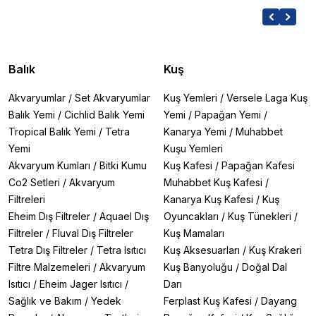
Balık
Kuş
Akvaryumlar
/
Set Akvaryumlar
Kuş Yemleri
/
Versele Laga Kuş
Balık Yemi
/
Cichlid Balık Yemi
Yemi
/
Papağan Yemi
/
Tropical Balık Yemi
/
Tetra
Kanarya Yemi
/
Muhabbet
Yemi
Kuşu Yemleri
Akvaryum Kumları
/
Bitki Kumu
Kuş Kafesi
/
Papağan Kafesi
Co2 Setleri
/
Akvaryum
Muhabbet Kuş Kafesi
/
Filtreleri
Kanarya Kuş Kafesi
/
Kuş
Eheim Dış Filtreler
/
Aquael Dış
Oyuncakları
/
Kuş Tünekleri
/
Filtreler
/
Fluval Dış Filtreler
Kuş Mamaları
Tetra Dış Filtreler
/
Tetra Isıtıcı
Kuş Aksesuarları
/
Kuş Krakeri
Filtre Malzemeleri
/
Akvaryum
Kuş Banyoluğu
/
Doğal Dal
Isıtıcı
/
Eheim Jager Isıtıcı
/
Darı
Sağlık ve Bakım
/
Yedek
Ferplast Kuş Kafesi
/
Dayang