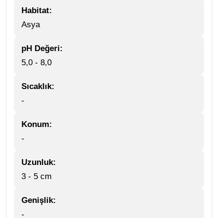
Habitat:
Asya
pH Değeri:
5,0 - 8,0
Sıcaklık:
-
Konum:
-
Uzunluk:
3 - 5 cm
Genişlik:
-