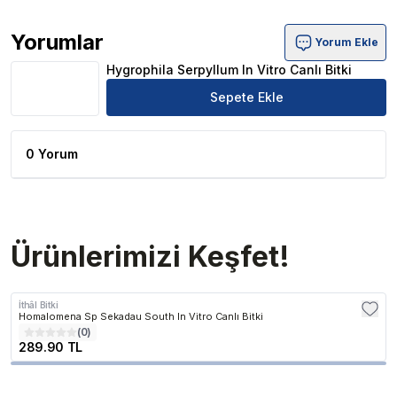
Yorumlar
Yorum Ekle
Hygrophila Serpyllum In Vitro Canlı Bitki Ürün Yorumları
Hygrophila Serpyllum In Vitro Canlı Bitki
Sepete Ekle
0 Yorum
Ürünlerimizi Keşfet!
İthâl Bitki
Homalomena Sp Sekadau South In Vitro Canlı Bitki
(
0
)
289.90 TL