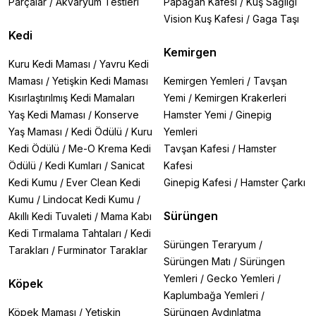
Parçalar
/
Akvaryum Testleri
Papağan Kafesi
/
Kuş Sağlığı
Vision Kuş Kafesi
/
Gaga Taşı
Kedi
Kemirgen
Kuru Kedi Maması
/
Yavru Kedi
Maması
/
Yetişkin Kedi Maması
Kemirgen Yemleri
/
Tavşan
Kısırlaştırılmış Kedi Mamaları
Yemi
/
Kemirgen Krakerleri
Yaş Kedi Maması
/
Konserve
Hamster Yemi
/
Ginepig
Yaş Maması
/
Kedi Ödülü
/
Kuru
Yemleri
Kedi Ödülü
/
Me-O Krema Kedi
Tavşan Kafesi
/
Hamster
Ödülü
/
Kedi Kumları
/
Sanicat
Kafesi
Kedi Kumu
/
Ever Clean Kedi
Ginepig Kafesi
/
Hamster Çarkı
Kumu
/
Lindocat Kedi Kumu
/
Sürüngen
Akıllı Kedi Tuvaleti
/
Mama Kabı
Kedi Tırmalama Tahtaları
/
Kedi
Sürüngen Teraryum
/
Tarakları
/
Furminator Taraklar
Sürüngen Matı
/
Sürüngen
Yemleri
/
Gecko Yemleri
/
Köpek
Kaplumbağa Yemleri
/
Köpek Maması
/
Yetişkin
Sürüngen Aydınlatma