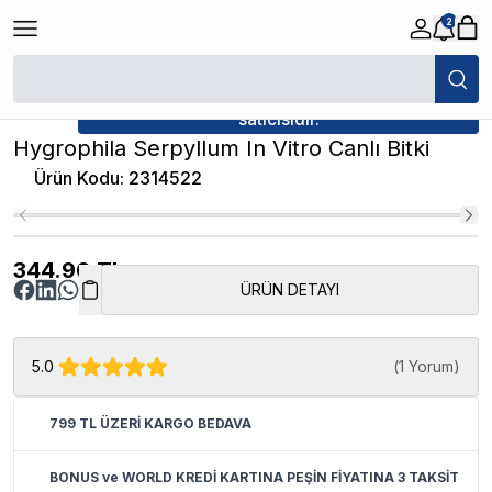
2
/
Canlı Bitkiler
/
Hygrophila Serpyllum In Vitro Canlı Bitki
★ Atakan Petshop,
İthâl Bitki yetkili
satıcısıdır.
Hygrophila Serpyllum In Vitro Canlı Bitki
Ürün Kodu
:
2314522
344.90
TL
ÜRÜN DETAYI
5.0
(
1 Yorum
)
799 TL ÜZERİ KARGO BEDAVA
BONUS ve WORLD KREDİ KARTINA PEŞİN FİYATINA 3 TAKSİT