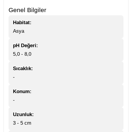
Genel Bilgiler
Habitat:
Asya
pH Değeri:
5,0 - 8,0
Sıcaklık:
-
Konum:
-
Uzunluk:
3 - 5 cm