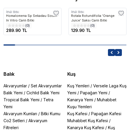
İthâl Bitki
İthâl Bitki
Homalomena Sp Sekadau South
Rotala Rotundifolia 'Orange
In Vitro Canlı Bitki
Juice' Saksı Canlı Bitki
(
0
)
(
0
)
289.90 TL
129.90 TL
Balık
Kuş
Akvaryumlar
/
Set Akvaryumlar
Kuş Yemleri
/
Versele Laga Kuş
Balık Yemi
/
Cichlid Balık Yemi
Yemi
/
Papağan Yemi
/
Tropical Balık Yemi
/
Tetra
Kanarya Yemi
/
Muhabbet
Yemi
Kuşu Yemleri
Akvaryum Kumları
/
Bitki Kumu
Kuş Kafesi
/
Papağan Kafesi
Co2 Setleri
/
Akvaryum
Muhabbet Kuş Kafesi
/
Filtreleri
Kanarya Kuş Kafesi
/
Kuş