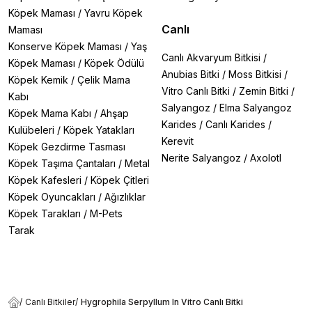
Köpek Maması
/
Yavru Köpek
Canlı
Maması
Konserve Köpek Maması
/
Yaş
Canlı Akvaryum Bitkisi
/
Köpek Maması
/
Köpek Ödülü
Anubias Bitki
/
Moss Bitkisi
/
Köpek Kemik
/
Çelik Mama
Vitro Canlı Bitki
/
Zemin Bitki
/
Kabı
Salyangoz
/
Elma Salyangoz
Köpek Mama Kabı
/
Ahşap
Karides
/
Canlı Karides
/
Kulübeleri
/
Köpek Yatakları
Kerevit
Köpek Gezdirme Tasması
Nerite Salyangoz
/
Axolotl
Köpek Taşıma Çantaları
/
Metal
Köpek Kafesleri
/
Köpek Çitleri
Köpek Oyuncakları
/
Ağızlıklar
Köpek Tarakları
/
M-Pets
Tarak
/
Canlı Bitkiler
/
Hygrophila Serpyllum In Vitro Canlı Bitki