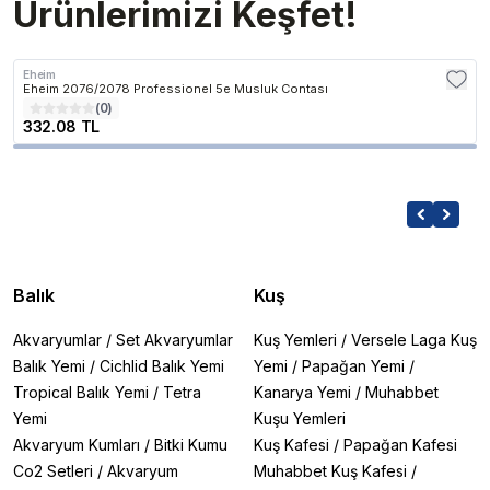
Ürünlerimizi Keşfet!
Eheim
Eheim 2076/2078 Professionel 5e Musluk Contası
(
0
)
332.08 TL
Balık
Kuş
Akvaryumlar
/
Set Akvaryumlar
Kuş Yemleri
/
Versele Laga Kuş
Balık Yemi
/
Cichlid Balık Yemi
Yemi
/
Papağan Yemi
/
Tropical Balık Yemi
/
Tetra
Kanarya Yemi
/
Muhabbet
Yemi
Kuşu Yemleri
Akvaryum Kumları
/
Bitki Kumu
Kuş Kafesi
/
Papağan Kafesi
Co2 Setleri
/
Akvaryum
Muhabbet Kuş Kafesi
/