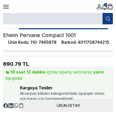
2
/
Akvaryum Yedek Parçalar
/
Eheim Pervane Compact 1001
★ Atakan Petshop,
Eheim yetkili satıcısıdır.
Eheim Pervane Compact 1001
Ürün Kodu
:
110-7445878
Barkod
:
4011708744215
690.79
TL
19
saat
12
dakika
içinde sipariş verirseniz
yarın
kargoda!
Kargoya Teslim
Akvaryum bitkileri kategorisindeki siparişler ertesi
gün kargo için hazırlanmaktadır.
ÜRÜN DETAYI