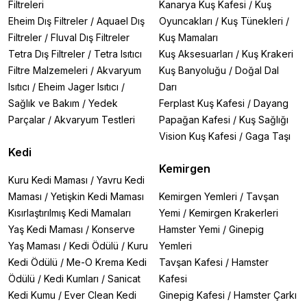
Filtreleri
Kanarya Kuş Kafesi
/
Kuş
Eheim Dış Filtreler
/
Aquael Dış
Oyuncakları
/
Kuş Tünekleri
/
Filtreler
/
Fluval Dış Filtreler
Kuş Mamaları
Tetra Dış Filtreler
/
Tetra Isıtıcı
Kuş Aksesuarları
/
Kuş Krakeri
Filtre Malzemeleri
/
Akvaryum
Kuş Banyoluğu
/
Doğal Dal
Isıtıcı
/
Eheim Jager Isıtıcı
/
Darı
Sağlık ve Bakım
/
Yedek
Ferplast Kuş Kafesi
/
Dayang
Parçalar
/
Akvaryum Testleri
Papağan Kafesi
/
Kuş Sağlığı
Vision Kuş Kafesi
/
Gaga Taşı
Kedi
Kemirgen
Kuru Kedi Maması
/
Yavru Kedi
Maması
/
Yetişkin Kedi Maması
Kemirgen Yemleri
/
Tavşan
Kısırlaştırılmış Kedi Mamaları
Yemi
/
Kemirgen Krakerleri
Yaş Kedi Maması
/
Konserve
Hamster Yemi
/
Ginepig
Yaş Maması
/
Kedi Ödülü
/
Kuru
Yemleri
Kedi Ödülü
/
Me-O Krema Kedi
Tavşan Kafesi
/
Hamster
Ödülü
/
Kedi Kumları
/
Sanicat
Kafesi
Kedi Kumu
/
Ever Clean Kedi
Ginepig Kafesi
/
Hamster Çarkı