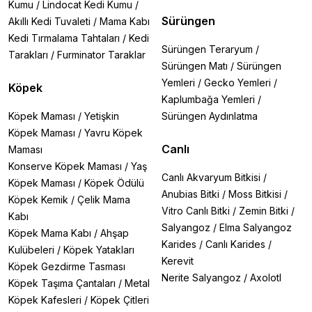
Kumu
/
Lindocat Kedi Kumu
/
Sürüngen
Akıllı Kedi Tuvaleti
/
Mama Kabı
Kedi Tırmalama Tahtaları
/
Kedi
Sürüngen Teraryum
/
Tarakları
/
Furminator Taraklar
Sürüngen Matı
/
Sürüngen
Yemleri
/
Gecko Yemleri
/
Köpek
Kaplumbağa Yemleri
/
Köpek Maması
/
Yetişkin
Sürüngen Aydınlatma
Köpek Maması
/
Yavru Köpek
Canlı
Maması
Konserve Köpek Maması
/
Yaş
Canlı Akvaryum Bitkisi
/
Köpek Maması
/
Köpek Ödülü
Anubias Bitki
/
Moss Bitkisi
/
Köpek Kemik
/
Çelik Mama
Vitro Canlı Bitki
/
Zemin Bitki
/
Kabı
Salyangoz
/
Elma Salyangoz
Köpek Mama Kabı
/
Ahşap
Karides
/
Canlı Karides
/
Kulübeleri
/
Köpek Yatakları
Kerevit
Köpek Gezdirme Tasması
Nerite Salyangoz
/
Axolotl
Köpek Taşıma Çantaları
/
Metal
Köpek Kafesleri
/
Köpek Çitleri