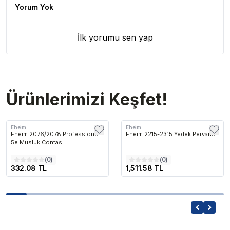
Yorum Yok
İlk yorumu sen yap
Ürünlerimizi Keşfet!
Eheim
Eheim
Eheim 2076/2078 Professionel
Eheim 2215-2315 Yedek Pervane
5e Musluk Contası
(
0
)
(
0
)
332.08 TL
1,511.58 TL