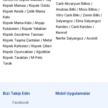
Canlı Akvaryum Bitkisi
/
Köpek Maması
/
Köpek Ödülü
Anubias Bitki
/
Moss Bitkisi
/
Köpek Kemik
/
Çelik Mama
Vitro Canlı Bitki
/
Zemin Bitki
/
Kabı
Salyangoz
/
Elma Salyangoz
Köpek Mama Kabı
/
Ahşap
Karides
/
Canlı Karides
/
Kulübeleri
/
Köpek Yatakları
Kerevit
Köpek Gezdirme Tasması
Nerite Salyangoz
/
Axolotl
Köpek Taşıma Çantaları
/
Metal
Köpek Kafesleri
/
Köpek Çitleri
Köpek Oyuncakları
/
Ağızlıklar
Köpek Tarakları
/
M-Pets
Tarak
Bizi Takip Edin
Mobil Uygulamalar
Facebook