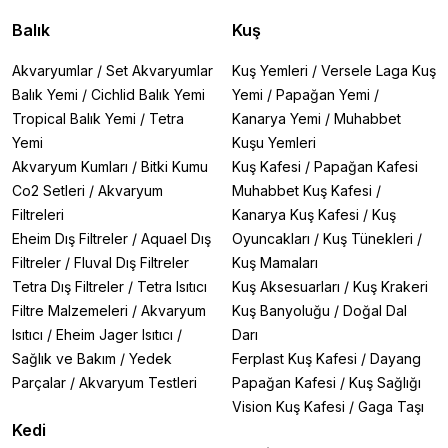
Balık
Kuş
Akvaryumlar
/
Set Akvaryumlar
Kuş Yemleri
/
Versele Laga Kuş
Balık Yemi
/
Cichlid Balık Yemi
Yemi
/
Papağan Yemi
/
Tropical Balık Yemi
/
Tetra
Kanarya Yemi
/
Muhabbet
Yemi
Kuşu Yemleri
Akvaryum Kumları
/
Bitki Kumu
Kuş Kafesi
/
Papağan Kafesi
Co2 Setleri
/
Akvaryum
Muhabbet Kuş Kafesi
/
Filtreleri
Kanarya Kuş Kafesi
/
Kuş
Eheim Dış Filtreler
/
Aquael Dış
Oyuncakları
/
Kuş Tünekleri
/
Filtreler
/
Fluval Dış Filtreler
Kuş Mamaları
Tetra Dış Filtreler
/
Tetra Isıtıcı
Kuş Aksesuarları
/
Kuş Krakeri
Filtre Malzemeleri
/
Akvaryum
Kuş Banyoluğu
/
Doğal Dal
Isıtıcı
/
Eheim Jager Isıtıcı
/
Darı
Sağlık ve Bakım
/
Yedek
Ferplast Kuş Kafesi
/
Dayang
Parçalar
/
Akvaryum Testleri
Papağan Kafesi
/
Kuş Sağlığı
Vision Kuş Kafesi
/
Gaga Taşı
Kedi