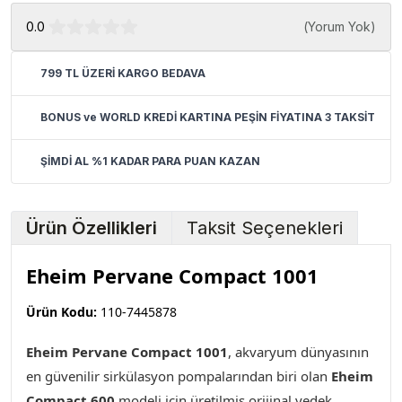
0.0
(
Yorum Yok
)
799 TL ÜZERİ KARGO BEDAVA
BONUS ve WORLD KREDİ KARTINA PEŞİN FİYATINA 3 TAKSİT
ŞİMDİ AL %1 KADAR PARA PUAN KAZAN
Ürün Özellikleri
Taksit Seçenekleri
Eheim Pervane Compact 1001
Ürün Kodu:
110-7445878
Eheim Pervane Compact 1001
, akvaryum dünyasının
en güvenilir sirkülasyon pompalarından biri olan
Eheim
Compact 600
modeli için üretilmiş orijinal yedek