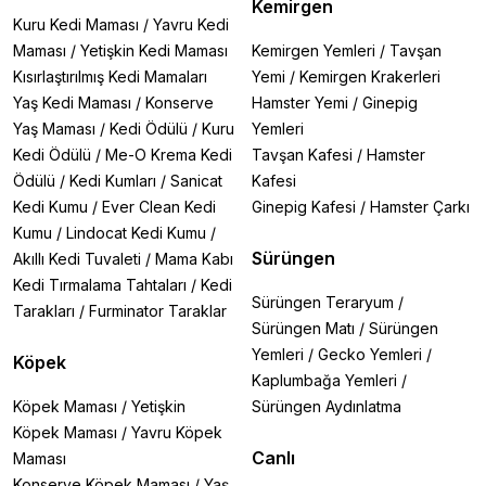
Kemirgen
Kuru Kedi Maması
/
Yavru Kedi
Maması
/
Yetişkin Kedi Maması
Kemirgen Yemleri
/
Tavşan
Kısırlaştırılmış Kedi Mamaları
Yemi
/
Kemirgen Krakerleri
Yaş Kedi Maması
/
Konserve
Hamster Yemi
/
Ginepig
Yaş Maması
/
Kedi Ödülü
/
Kuru
Yemleri
Kedi Ödülü
/
Me-O Krema Kedi
Tavşan Kafesi
/
Hamster
Ödülü
/
Kedi Kumları
/
Sanicat
Kafesi
Kedi Kumu
/
Ever Clean Kedi
Ginepig Kafesi
/
Hamster Çarkı
Kumu
/
Lindocat Kedi Kumu
/
Sürüngen
Akıllı Kedi Tuvaleti
/
Mama Kabı
Kedi Tırmalama Tahtaları
/
Kedi
Sürüngen Teraryum
/
Tarakları
/
Furminator Taraklar
Sürüngen Matı
/
Sürüngen
Yemleri
/
Gecko Yemleri
/
Köpek
Kaplumbağa Yemleri
/
Köpek Maması
/
Yetişkin
Sürüngen Aydınlatma
Köpek Maması
/
Yavru Köpek
Canlı
Maması
Konserve Köpek Maması
/
Yaş