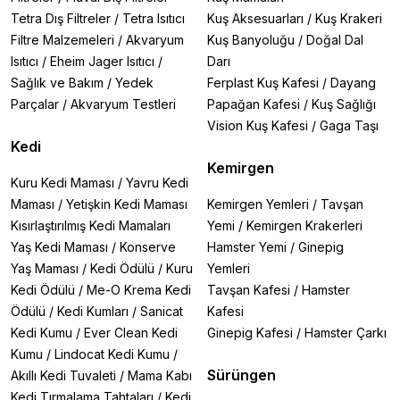
Tetra Dış Filtreler
/
Tetra Isıtıcı
Kuş Aksesuarları
/
Kuş Krakeri
Filtre Malzemeleri
/
Akvaryum
Kuş Banyoluğu
/
Doğal Dal
Isıtıcı
/
Eheim Jager Isıtıcı
/
Darı
Sağlık ve Bakım
/
Yedek
Ferplast Kuş Kafesi
/
Dayang
Parçalar
/
Akvaryum Testleri
Papağan Kafesi
/
Kuş Sağlığı
Vision Kuş Kafesi
/
Gaga Taşı
Kedi
Kemirgen
Kuru Kedi Maması
/
Yavru Kedi
Maması
/
Yetişkin Kedi Maması
Kemirgen Yemleri
/
Tavşan
Kısırlaştırılmış Kedi Mamaları
Yemi
/
Kemirgen Krakerleri
Yaş Kedi Maması
/
Konserve
Hamster Yemi
/
Ginepig
Yaş Maması
/
Kedi Ödülü
/
Kuru
Yemleri
Kedi Ödülü
/
Me-O Krema Kedi
Tavşan Kafesi
/
Hamster
Ödülü
/
Kedi Kumları
/
Sanicat
Kafesi
Kedi Kumu
/
Ever Clean Kedi
Ginepig Kafesi
/
Hamster Çarkı
Kumu
/
Lindocat Kedi Kumu
/
Sürüngen
Akıllı Kedi Tuvaleti
/
Mama Kabı
Kedi Tırmalama Tahtaları
/
Kedi