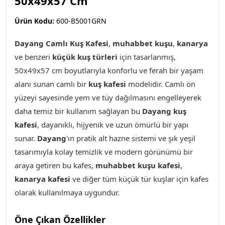
50x49x57 Cm
Ürün Kodu:
600-B5001GRN
Dayang Camlı Kuş Kafesi
,
muhabbet kuşu
,
kanarya
ve benzeri
küçük kuş türleri
için tasarlanmış,
50x49x57 cm boyutlarıyla konforlu ve ferah bir yaşam
alanı sunan camlı
bir
kuş kafesi
modelidir. Camlı ön
yüzeyi sayesinde yem ve tüy dağılmasını engelleyerek
daha temiz bir kullanım sağlayan bu
Dayang kuş
kafesi
, dayanıklı, hijyenik ve uzun ömürlü bir yapı
sunar.
Dayang
'ın pratik alt hazne sistemi ve şık yeşil
tasarımıyla kolay temizlik ve modern görünümü bir
araya getiren bu kafes,
muhabbet kuşu kafesi
,
kanarya kafesi
ve diğer tüm küçük tür kuşlar için kafes
olarak kullanılmaya uygundur.
Öne Çıkan Özellikler