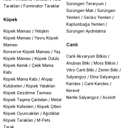
Sürüngen Teraryum
/
Tarakları
/
Furminator Taraklar
Sürüngen Matı
/
Sürüngen
Yemleri
/
Gecko Yemleri
/
Köpek
Kaplumbağa Yemleri
/
Köpek Maması
/
Yetişkin
Sürüngen Aydınlatma
Köpek Maması
/
Yavru Köpek
Canlı
Maması
Konserve Köpek Maması
/
Yaş
Canlı Akvaryum Bitkisi
/
Köpek Maması
/
Köpek Ödülü
Anubias Bitki
/
Moss Bitkisi
/
Köpek Kemik
/
Çelik Mama
Vitro Canlı Bitki
/
Zemin Bitki
/
Kabı
Salyangoz
/
Elma Salyangoz
Köpek Mama Kabı
/
Ahşap
Karides
/
Canlı Karides
/
Kulübeleri
/
Köpek Yatakları
Kerevit
Köpek Gezdirme Tasması
Nerite Salyangoz
/
Axolotl
Köpek Taşıma Çantaları
/
Metal
Köpek Kafesleri
/
Köpek Çitleri
Köpek Oyuncakları
/
Ağızlıklar
Köpek Tarakları
/
M-Pets
Tarak