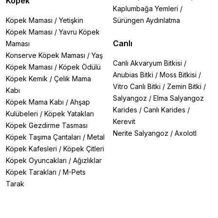
Köpek
Kaplumbağa Yemleri
/
Köpek Maması
/
Yetişkin
Sürüngen Aydınlatma
Köpek Maması
/
Yavru Köpek
Canlı
Maması
Konserve Köpek Maması
/
Yaş
Canlı Akvaryum Bitkisi
/
Köpek Maması
/
Köpek Ödülü
Anubias Bitki
/
Moss Bitkisi
/
Köpek Kemik
/
Çelik Mama
Vitro Canlı Bitki
/
Zemin Bitki
/
Kabı
Salyangoz
/
Elma Salyangoz
Köpek Mama Kabı
/
Ahşap
Karides
/
Canlı Karides
/
Kulübeleri
/
Köpek Yatakları
Kerevit
Köpek Gezdirme Tasması
Nerite Salyangoz
/
Axolotl
Köpek Taşıma Çantaları
/
Metal
Köpek Kafesleri
/
Köpek Çitleri
Köpek Oyuncakları
/
Ağızlıklar
Köpek Tarakları
/
M-Pets
Tarak