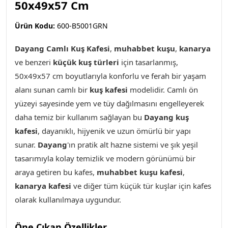
50x49x57 Cm
Ürün Kodu:
600-B5001GRN
Dayang Camlı Kuş Kafesi
,
muhabbet kuşu
,
kanarya
ve benzeri
küçük kuş türleri
için tasarlanmış,
50x49x57 cm boyutlarıyla konforlu ve ferah bir yaşam
alanı sunan camlı
bir
kuş kafesi
modelidir. Camlı ön
yüzeyi sayesinde yem ve tüy dağılmasını engelleyerek
daha temiz bir kullanım sağlayan bu
Dayang kuş
kafesi
, dayanıklı, hijyenik ve uzun ömürlü bir yapı
sunar.
Dayang
'ın pratik alt hazne sistemi ve şık yeşil
tasarımıyla kolay temizlik ve modern görünümü bir
araya getiren bu kafes,
muhabbet kuşu kafesi
,
kanarya kafesi
ve diğer tüm küçük tür kuşlar için kafes
olarak kullanılmaya uygundur.
Öne Çıkan Özellikler