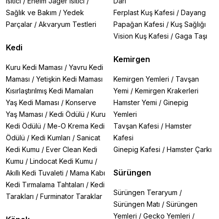
Isıtıcı
/
Eheim Jager Isıtıcı
/
Darı
Sağlık ve Bakım
/
Yedek
Ferplast Kuş Kafesi
/
Dayang
Parçalar
/
Akvaryum Testleri
Papağan Kafesi
/
Kuş Sağlığı
Vision Kuş Kafesi
/
Gaga Taşı
Kedi
Kemirgen
Kuru Kedi Maması
/
Yavru Kedi
Maması
/
Yetişkin Kedi Maması
Kemirgen Yemleri
/
Tavşan
Kısırlaştırılmış Kedi Mamaları
Yemi
/
Kemirgen Krakerleri
Yaş Kedi Maması
/
Konserve
Hamster Yemi
/
Ginepig
Yaş Maması
/
Kedi Ödülü
/
Kuru
Yemleri
Kedi Ödülü
/
Me-O Krema Kedi
Tavşan Kafesi
/
Hamster
Ödülü
/
Kedi Kumları
/
Sanicat
Kafesi
Kedi Kumu
/
Ever Clean Kedi
Ginepig Kafesi
/
Hamster Çarkı
Kumu
/
Lindocat Kedi Kumu
/
Sürüngen
Akıllı Kedi Tuvaleti
/
Mama Kabı
Kedi Tırmalama Tahtaları
/
Kedi
Sürüngen Teraryum
/
Tarakları
/
Furminator Taraklar
Sürüngen Matı
/
Sürüngen
Yemleri
/
Gecko Yemleri
/