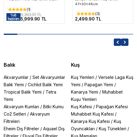
47x30x48cm
(
1
)
(
3
)
6,363.91 TL
%
6
5,999.90 TL
2,499.90 TL
İndirim
Balık
Kuş
Akvaryumlar
/
Set Akvaryumlar
Kuş Yemleri
/
Versele Laga Kuş
Balık Yemi
/
Cichlid Balık Yemi
Yemi
/
Papağan Yemi
/
Tropical Balık Yemi
/
Tetra
Kanarya Yemi
/
Muhabbet
Yemi
Kuşu Yemleri
Akvaryum Kumları
/
Bitki Kumu
Kuş Kafesi
/
Papağan Kafesi
Co2 Setleri
/
Akvaryum
Muhabbet Kuş Kafesi
/
Filtreleri
Kanarya Kuş Kafesi
/
Kuş
Eheim Dış Filtreler
/
Aquael Dış
Oyuncakları
/
Kuş Tünekleri
/
Filtreler
/
Fluval Dış Filtreler
Kuş Mamaları