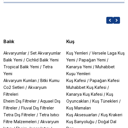
Balık
Kuş
Akvaryumlar
/
Set Akvaryumlar
Kuş Yemleri
/
Versele Laga Kuş
Balık Yemi
/
Cichlid Balık Yemi
Yemi
/
Papağan Yemi
/
Tropical Balık Yemi
/
Tetra
Kanarya Yemi
/
Muhabbet
Yemi
Kuşu Yemleri
Akvaryum Kumları
/
Bitki Kumu
Kuş Kafesi
/
Papağan Kafesi
Co2 Setleri
/
Akvaryum
Muhabbet Kuş Kafesi
/
Filtreleri
Kanarya Kuş Kafesi
/
Kuş
Eheim Dış Filtreler
/
Aquael Dış
Oyuncakları
/
Kuş Tünekleri
/
Filtreler
/
Fluval Dış Filtreler
Kuş Mamaları
Tetra Dış Filtreler
/
Tetra Isıtıcı
Kuş Aksesuarları
/
Kuş Krakeri
Filtre Malzemeleri
/
Akvaryum
Kuş Banyoluğu
/
Doğal Dal