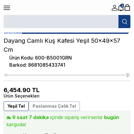
2
/
Muhabbet Kuşu Kafesi
/
Dayang Camlı Kuş Kafesi Yeşil 50x49x57 Cm
★ Atakan Petshop,
Dayang yetkili satıcısıdır.
Dayang Camlı Kuş Kafesi Yeşil 50x49x57
Cm
Ürün Kodu
:
600-B5001GRN
Barkod
:
8681085433741
6,454.90
TL
Ürün Seçenekleri
Yeşil Tel
Paslanmaz Çelik Tel
9
saat
7
dakika
içinde sipariş verirseniz
bugün
kargoda!