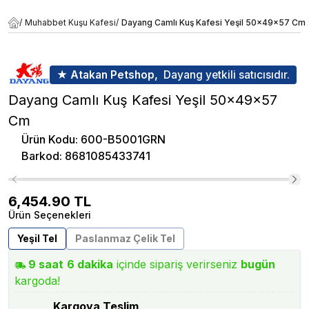
/
Muhabbet Kuşu Kafesi
/
Dayang Camlı Kuş Kafesi Yeşil 50x49x57 Cm
★ Atakan Petshop,
Dayang yetkili satıcısıdır.
Dayang Camlı Kuş Kafesi Yeşil 50x49x57
Cm
Ürün Kodu
:
600-B5001GRN
Barkod
:
8681085433741
6,454.90
TL
Ürün Seçenekleri
Yeşil Tel
Paslanmaz Çelik Tel
9
saat
6
dakika
içinde sipariş verirseniz
bugün
kargoda!
Kargoya Teslim