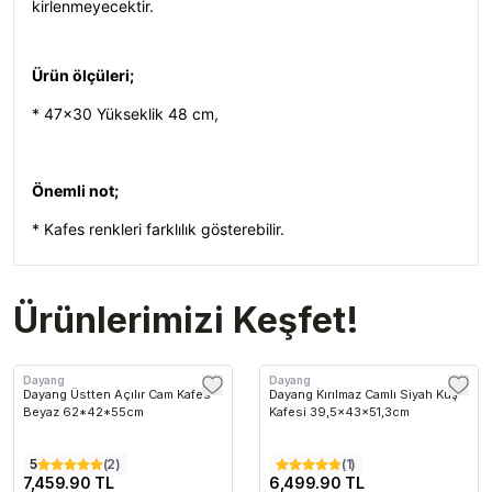
kirlenmeyecektir.
Ürün ölçüleri;
* 47
x30 Yükseklik 48 cm,
Önemli not;
* Kafes renkleri farklılık gösterebilir.
Ürünlerimizi Keşfet!
Dayang
Dayang
Dayang Üstten Açılır Cam Kafes
Dayang Kırılmaz Camlı Siyah Kuş
Beyaz 62*42*55cm
Kafesi 39,5x43x51,3cm
5
(
2
)
(
1
)
7,459.90 TL
6,499.90 TL