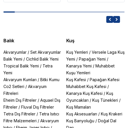
Balık
Kuş
Akvaryumlar
/
Set Akvaryumlar
Kuş Yemleri
/
Versele Laga Kuş
Balık Yemi
/
Cichlid Balık Yemi
Yemi
/
Papağan Yemi
/
Tropical Balık Yemi
/
Tetra
Kanarya Yemi
/
Muhabbet
Yemi
Kuşu Yemleri
Akvaryum Kumları
/
Bitki Kumu
Kuş Kafesi
/
Papağan Kafesi
Co2 Setleri
/
Akvaryum
Muhabbet Kuş Kafesi
/
Filtreleri
Kanarya Kuş Kafesi
/
Kuş
Eheim Dış Filtreler
/
Aquael Dış
Oyuncakları
/
Kuş Tünekleri
/
Filtreler
/
Fluval Dış Filtreler
Kuş Mamaları
Tetra Dış Filtreler
/
Tetra Isıtıcı
Kuş Aksesuarları
/
Kuş Krakeri
Filtre Malzemeleri
/
Akvaryum
Kuş Banyoluğu
/
Doğal Dal
Isıtıcı
/
Eheim Jager Isıtıcı
/
Darı