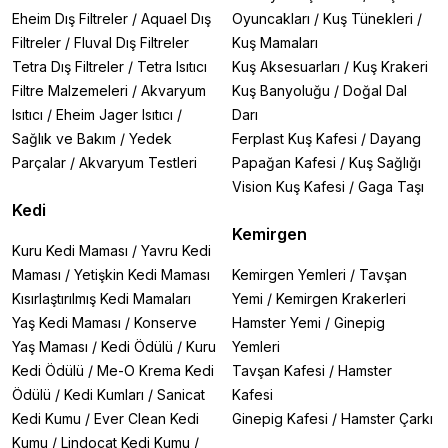
Eheim Dış Filtreler
/
Aquael Dış
Oyuncakları
/
Kuş Tünekleri
/
Filtreler
/
Fluval Dış Filtreler
Kuş Mamaları
Tetra Dış Filtreler
/
Tetra Isıtıcı
Kuş Aksesuarları
/
Kuş Krakeri
Filtre Malzemeleri
/
Akvaryum
Kuş Banyoluğu
/
Doğal Dal
Isıtıcı
/
Eheim Jager Isıtıcı
/
Darı
Sağlık ve Bakım
/
Yedek
Ferplast Kuş Kafesi
/
Dayang
Parçalar
/
Akvaryum Testleri
Papağan Kafesi
/
Kuş Sağlığı
Vision Kuş Kafesi
/
Gaga Taşı
Kedi
Kemirgen
Kuru Kedi Maması
/
Yavru Kedi
Maması
/
Yetişkin Kedi Maması
Kemirgen Yemleri
/
Tavşan
Kısırlaştırılmış Kedi Mamaları
Yemi
/
Kemirgen Krakerleri
Yaş Kedi Maması
/
Konserve
Hamster Yemi
/
Ginepig
Yaş Maması
/
Kedi Ödülü
/
Kuru
Yemleri
Kedi Ödülü
/
Me-O Krema Kedi
Tavşan Kafesi
/
Hamster
Ödülü
/
Kedi Kumları
/
Sanicat
Kafesi
Kedi Kumu
/
Ever Clean Kedi
Ginepig Kafesi
/
Hamster Çarkı
Kumu
/
Lindocat Kedi Kumu
/