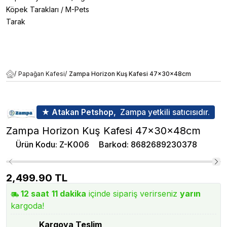
Köpek Tarakları
/
M-Pets
Tarak
/
Papağan Kafesi
/
Zampa Horizon Kuş Kafesi 47x30x48cm
★ Atakan Petshop,
Zampa yetkili satıcısıdır.
Zampa Horizon Kuş Kafesi 47x30x48cm
Ürün Kodu
:
Z-K006
Barkod
:
8682689230378
2,499.90
TL
12
saat
11
dakika
içinde sipariş verirseniz
yarın
kargoda!
Kargoya Teslim