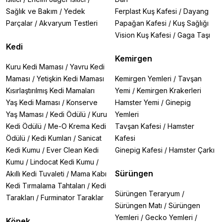
Sağlık ve Bakım
/
Yedek
Ferplast Kuş Kafesi
/
Dayang
Parçalar
/
Akvaryum Testleri
Papağan Kafesi
/
Kuş Sağlığı
Vision Kuş Kafesi
/
Gaga Taşı
Kedi
Kemirgen
Kuru Kedi Maması
/
Yavru Kedi
Maması
/
Yetişkin Kedi Maması
Kemirgen Yemleri
/
Tavşan
Kısırlaştırılmış Kedi Mamaları
Yemi
/
Kemirgen Krakerleri
Yaş Kedi Maması
/
Konserve
Hamster Yemi
/
Ginepig
Yaş Maması
/
Kedi Ödülü
/
Kuru
Yemleri
Kedi Ödülü
/
Me-O Krema Kedi
Tavşan Kafesi
/
Hamster
Ödülü
/
Kedi Kumları
/
Sanicat
Kafesi
Kedi Kumu
/
Ever Clean Kedi
Ginepig Kafesi
/
Hamster Çarkı
Kumu
/
Lindocat Kedi Kumu
/
Sürüngen
Akıllı Kedi Tuvaleti
/
Mama Kabı
Kedi Tırmalama Tahtaları
/
Kedi
Sürüngen Teraryum
/
Tarakları
/
Furminator Taraklar
Sürüngen Matı
/
Sürüngen
Yemleri
/
Gecko Yemleri
/
Köpek