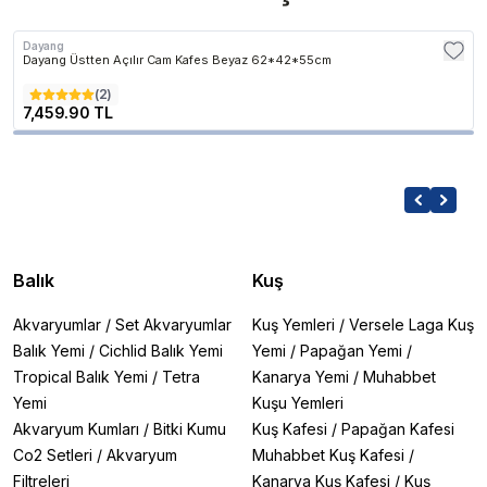
Dayang
Dayang Üstten Açılır Cam Kafes Beyaz 62*42*55cm
(
2
)
7,459.90 TL
Balık
Kuş
Akvaryumlar
/
Set Akvaryumlar
Kuş Yemleri
/
Versele Laga Kuş
Balık Yemi
/
Cichlid Balık Yemi
Yemi
/
Papağan Yemi
/
Tropical Balık Yemi
/
Tetra
Kanarya Yemi
/
Muhabbet
Yemi
Kuşu Yemleri
Akvaryum Kumları
/
Bitki Kumu
Kuş Kafesi
/
Papağan Kafesi
Co2 Setleri
/
Akvaryum
Muhabbet Kuş Kafesi
/
Filtreleri
Kanarya Kuş Kafesi
/
Kuş