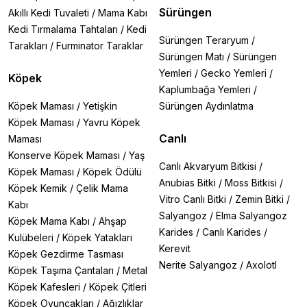
Sürüngen
Akıllı Kedi Tuvaleti
/
Mama Kabı
Kedi Tırmalama Tahtaları
/
Kedi
Sürüngen Teraryum
/
Tarakları
/
Furminator Taraklar
Sürüngen Matı
/
Sürüngen
Yemleri
/
Gecko Yemleri
/
Köpek
Kaplumbağa Yemleri
/
Köpek Maması
/
Yetişkin
Sürüngen Aydınlatma
Köpek Maması
/
Yavru Köpek
Canlı
Maması
Konserve Köpek Maması
/
Yaş
Canlı Akvaryum Bitkisi
/
Köpek Maması
/
Köpek Ödülü
Anubias Bitki
/
Moss Bitkisi
/
Köpek Kemik
/
Çelik Mama
Vitro Canlı Bitki
/
Zemin Bitki
/
Kabı
Salyangoz
/
Elma Salyangoz
Köpek Mama Kabı
/
Ahşap
Karides
/
Canlı Karides
/
Kulübeleri
/
Köpek Yatakları
Kerevit
Köpek Gezdirme Tasması
Nerite Salyangoz
/
Axolotl
Köpek Taşıma Çantaları
/
Metal
Köpek Kafesleri
/
Köpek Çitleri
Köpek Oyuncakları
/
Ağızlıklar