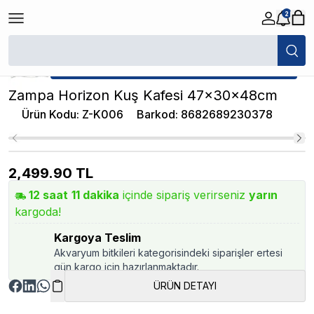
2
/
Papağan Kafesi
/
Zampa Horizon Kuş Kafesi 47x30x48cm
★ Atakan Petshop,
Zampa yetkili satıcısıdır.
Zampa Horizon Kuş Kafesi 47x30x48cm
Ürün Kodu
:
Z-K006
Barkod
:
8682689230378
2,499.90
TL
12
saat
11
dakika
içinde sipariş verirseniz
yarın
kargoda!
Kargoya Teslim
Akvaryum bitkileri kategorisindeki siparişler ertesi
gün kargo için hazırlanmaktadır.
ÜRÜN DETAYI