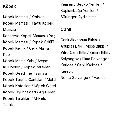
Yemleri
/
Gecko Yemleri
/
Köpek
Kaplumbağa Yemleri
/
Köpek Maması
/
Yetişkin
Sürüngen Aydınlatma
Köpek Maması
/
Yavru Köpek
Canlı
Maması
Konserve Köpek Maması
/
Yaş
Canlı Akvaryum Bitkisi
/
Köpek Maması
/
Köpek Ödülü
Anubias Bitki
/
Moss Bitkisi
/
Köpek Kemik
/
Çelik Mama
Vitro Canlı Bitki
/
Zemin Bitki
/
Kabı
Salyangoz
/
Elma Salyangoz
Köpek Mama Kabı
/
Ahşap
Karides
/
Canlı Karides
/
Kulübeleri
/
Köpek Yatakları
Kerevit
Köpek Gezdirme Tasması
Nerite Salyangoz
/
Axolotl
Köpek Taşıma Çantaları
/
Metal
Köpek Kafesleri
/
Köpek Çitleri
Köpek Oyuncakları
/
Ağızlıklar
Köpek Tarakları
/
M-Pets
Tarak