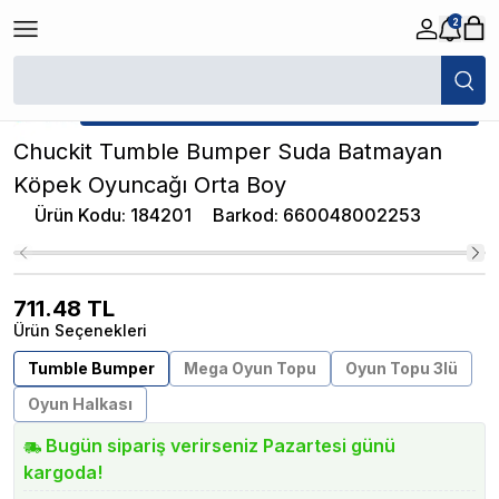
2
/
Köpek Oyuncağı
/
Chuckit Tumble Bumper Suda Batmayan Köpek Oyun
★ Atakan Petshop,
Chuckit yetkili satıcısıdır.
Chuckit Tumble Bumper Suda Batmayan
Köpek Oyuncağı Orta Boy
Ürün Kodu
:
184201
Barkod
:
660048002253
711.48
TL
Ürün Seçenekleri
Tumble Bumper
Mega Oyun Topu
Oyun Topu 3lü
Oyun Halkası
Bugün sipariş verirseniz Pazartesi günü
kargoda!