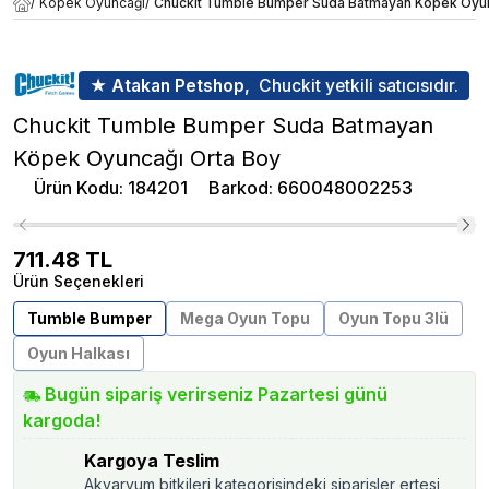
/
Köpek Oyuncağı
/
Chuckit Tumble Bumper Suda Batmayan Köpek Oyun
★ Atakan Petshop,
Chuckit yetkili satıcısıdır.
Chuckit Tumble Bumper Suda Batmayan
Köpek Oyuncağı Orta Boy
Ürün Kodu
:
184201
Barkod
:
660048002253
711.48
TL
Ürün Seçenekleri
Tumble Bumper
Mega Oyun Topu
Oyun Topu 3lü
Oyun Halkası
Bugün sipariş verirseniz Pazartesi günü
kargoda!
Kargoya Teslim
Akvaryum bitkileri kategorisindeki siparişler ertesi