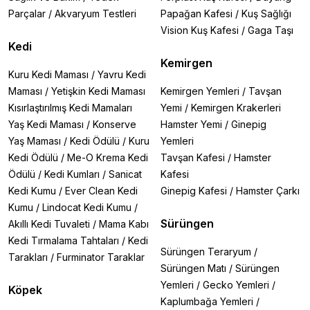
Parçalar
/
Akvaryum Testleri
Papağan Kafesi
/
Kuş Sağlığı
Vision Kuş Kafesi
/
Gaga Taşı
Kedi
Kemirgen
Kuru Kedi Maması
/
Yavru Kedi
Maması
/
Yetişkin Kedi Maması
Kemirgen Yemleri
/
Tavşan
Kısırlaştırılmış Kedi Mamaları
Yemi
/
Kemirgen Krakerleri
Yaş Kedi Maması
/
Konserve
Hamster Yemi
/
Ginepig
Yaş Maması
/
Kedi Ödülü
/
Kuru
Yemleri
Kedi Ödülü
/
Me-O Krema Kedi
Tavşan Kafesi
/
Hamster
Ödülü
/
Kedi Kumları
/
Sanicat
Kafesi
Kedi Kumu
/
Ever Clean Kedi
Ginepig Kafesi
/
Hamster Çarkı
Kumu
/
Lindocat Kedi Kumu
/
Sürüngen
Akıllı Kedi Tuvaleti
/
Mama Kabı
Kedi Tırmalama Tahtaları
/
Kedi
Sürüngen Teraryum
/
Tarakları
/
Furminator Taraklar
Sürüngen Matı
/
Sürüngen
Yemleri
/
Gecko Yemleri
/
Köpek
Kaplumbağa Yemleri
/