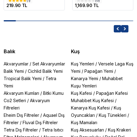
(
1
)
(
0
)
219.90 TL
1,169.90 TL
Balık
Kuş
Akvaryumlar
/
Set Akvaryumlar
Kuş Yemleri
/
Versele Laga Kuş
Balık Yemi
/
Cichlid Balık Yemi
Yemi
/
Papağan Yemi
/
Tropical Balık Yemi
/
Tetra
Kanarya Yemi
/
Muhabbet
Yemi
Kuşu Yemleri
Akvaryum Kumları
/
Bitki Kumu
Kuş Kafesi
/
Papağan Kafesi
Co2 Setleri
/
Akvaryum
Muhabbet Kuş Kafesi
/
Filtreleri
Kanarya Kuş Kafesi
/
Kuş
Eheim Dış Filtreler
/
Aquael Dış
Oyuncakları
/
Kuş Tünekleri
/
Filtreler
/
Fluval Dış Filtreler
Kuş Mamaları
Tetra Dış Filtreler
/
Tetra Isıtıcı
Kuş Aksesuarları
/
Kuş Krakeri