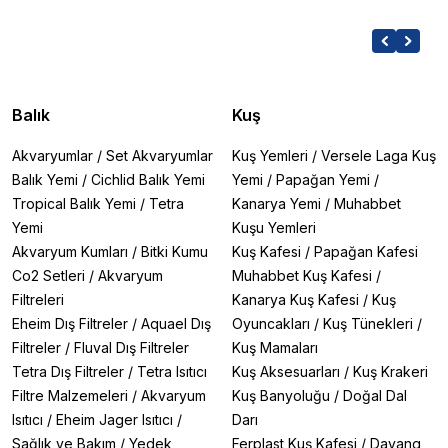
Balık
Kuş
Akvaryumlar
/
Set Akvaryumlar
Kuş Yemleri
/
Versele Laga Kuş
Balık Yemi
/
Cichlid Balık Yemi
Yemi
/
Papağan Yemi
/
Tropical Balık Yemi
/
Tetra
Kanarya Yemi
/
Muhabbet
Yemi
Kuşu Yemleri
Akvaryum Kumları
/
Bitki Kumu
Kuş Kafesi
/
Papağan Kafesi
Co2 Setleri
/
Akvaryum
Muhabbet Kuş Kafesi
/
Filtreleri
Kanarya Kuş Kafesi
/
Kuş
Eheim Dış Filtreler
/
Aquael Dış
Oyuncakları
/
Kuş Tünekleri
/
Filtreler
/
Fluval Dış Filtreler
Kuş Mamaları
Tetra Dış Filtreler
/
Tetra Isıtıcı
Kuş Aksesuarları
/
Kuş Krakeri
Filtre Malzemeleri
/
Akvaryum
Kuş Banyoluğu
/
Doğal Dal
Isıtıcı
/
Eheim Jager Isıtıcı
/
Darı
Sağlık ve Bakım
/
Yedek
Ferplast Kuş Kafesi
/
Dayang