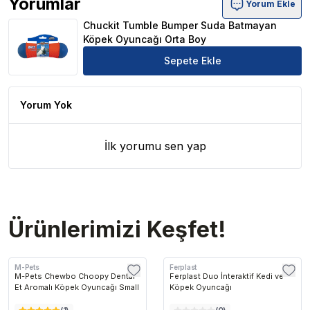
Yorumlar
Yorum Ekle
Chuckit Tumble Bumper Suda Batmayan Köpek Oyuncağı
Chuckit Tumble Bumper Suda Batmayan
Köpek Oyuncağı Orta Boy
Sepete Ekle
Yorum Yok
İlk yorumu sen yap
Ürünlerimizi Keşfet!
M-Pets
Ferplast
M-Pets Chewbo Choopy Dental
Ferplast Duo İnteraktif Kedi ve
Et Aromalı Köpek Oyuncağı Small
Köpek Oyuncağı