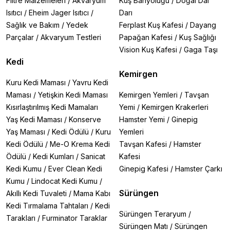
Filtre Malzemeleri
/
Akvaryum
Kuş Banyoluğu
/
Doğal Dal
Isıtıcı
/
Eheim Jager Isıtıcı
/
Darı
Sağlık ve Bakım
/
Yedek
Ferplast Kuş Kafesi
/
Dayang
Parçalar
/
Akvaryum Testleri
Papağan Kafesi
/
Kuş Sağlığı
Vision Kuş Kafesi
/
Gaga Taşı
Kedi
Kemirgen
Kuru Kedi Maması
/
Yavru Kedi
Maması
/
Yetişkin Kedi Maması
Kemirgen Yemleri
/
Tavşan
Kısırlaştırılmış Kedi Mamaları
Yemi
/
Kemirgen Krakerleri
Yaş Kedi Maması
/
Konserve
Hamster Yemi
/
Ginepig
Yaş Maması
/
Kedi Ödülü
/
Kuru
Yemleri
Kedi Ödülü
/
Me-O Krema Kedi
Tavşan Kafesi
/
Hamster
Ödülü
/
Kedi Kumları
/
Sanicat
Kafesi
Kedi Kumu
/
Ever Clean Kedi
Ginepig Kafesi
/
Hamster Çarkı
Kumu
/
Lindocat Kedi Kumu
/
Sürüngen
Akıllı Kedi Tuvaleti
/
Mama Kabı
Kedi Tırmalama Tahtaları
/
Kedi
Sürüngen Teraryum
/
Tarakları
/
Furminator Taraklar
Sürüngen Matı
/
Sürüngen