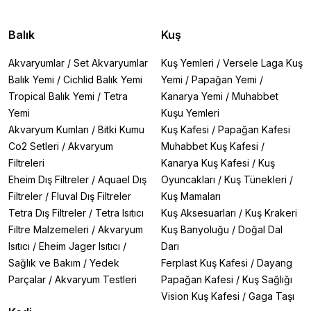
Balık
Kuş
Akvaryumlar
/
Set Akvaryumlar
Kuş Yemleri
/
Versele Laga Kuş
Balık Yemi
/
Cichlid Balık Yemi
Yemi
/
Papağan Yemi
/
Tropical Balık Yemi
/
Tetra
Kanarya Yemi
/
Muhabbet
Yemi
Kuşu Yemleri
Akvaryum Kumları
/
Bitki Kumu
Kuş Kafesi
/
Papağan Kafesi
Co2 Setleri
/
Akvaryum
Muhabbet Kuş Kafesi
/
Filtreleri
Kanarya Kuş Kafesi
/
Kuş
Eheim Dış Filtreler
/
Aquael Dış
Oyuncakları
/
Kuş Tünekleri
/
Filtreler
/
Fluval Dış Filtreler
Kuş Mamaları
Tetra Dış Filtreler
/
Tetra Isıtıcı
Kuş Aksesuarları
/
Kuş Krakeri
Filtre Malzemeleri
/
Akvaryum
Kuş Banyoluğu
/
Doğal Dal
Isıtıcı
/
Eheim Jager Isıtıcı
/
Darı
Sağlık ve Bakım
/
Yedek
Ferplast Kuş Kafesi
/
Dayang
Parçalar
/
Akvaryum Testleri
Papağan Kafesi
/
Kuş Sağlığı
Vision Kuş Kafesi
/
Gaga Taşı