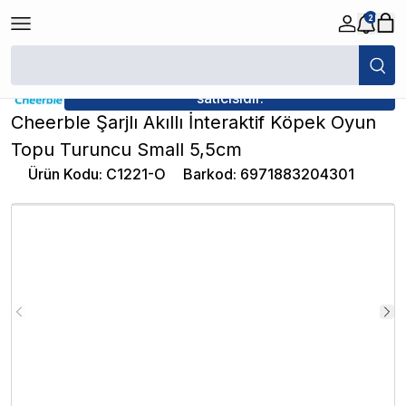
2
/
Köpek Oyuncağı
/
Cheerble Şarjlı Akıllı İnteraktif Köpek Oyun Topu T
★ Atakan Petshop,
Cheerble yetkili
satıcısıdır.
Cheerble Şarjlı Akıllı İnteraktif Köpek Oyun
Topu Turuncu Small 5,5cm
Ürün Kodu
:
C1221-O
Barkod
:
6971883204301