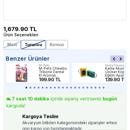
1,679.90
TL
Ürün Seçenekleri
Mavi
Turuncu
Kırmızı
Benzer Ürünler
M-Pets
Karlie Flamingo
M-Pets Chewbo
Karlie Akustik
Tribone Dental
Clicker Köpek
Et Aromalı
Eğitim Aparatı
Köpek Oyuncağı
199.90 TL
5x3x1,5 Cm
139.90 TL
Small
7
saat
10
dakika
içinde sipariş verirseniz
bugün
kargoda!
Kargoya Teslim
Akvaryum bitkileri kategorisindeki siparişler ertesi
gün kargo için hazırlanmaktadır.