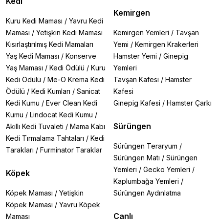
Kedi
Kemirgen
Kuru Kedi Maması
/
Yavru Kedi
Maması
/
Yetişkin Kedi Maması
Kemirgen Yemleri
/
Tavşan
Kısırlaştırılmış Kedi Mamaları
Yemi
/
Kemirgen Krakerleri
Yaş Kedi Maması
/
Konserve
Hamster Yemi
/
Ginepig
Yaş Maması
/
Kedi Ödülü
/
Kuru
Yemleri
Kedi Ödülü
/
Me-O Krema Kedi
Tavşan Kafesi
/
Hamster
Ödülü
/
Kedi Kumları
/
Sanicat
Kafesi
Kedi Kumu
/
Ever Clean Kedi
Ginepig Kafesi
/
Hamster Çarkı
Kumu
/
Lindocat Kedi Kumu
/
Sürüngen
Akıllı Kedi Tuvaleti
/
Mama Kabı
Kedi Tırmalama Tahtaları
/
Kedi
Sürüngen Teraryum
/
Tarakları
/
Furminator Taraklar
Sürüngen Matı
/
Sürüngen
Yemleri
/
Gecko Yemleri
/
Köpek
Kaplumbağa Yemleri
/
Köpek Maması
/
Yetişkin
Sürüngen Aydınlatma
Köpek Maması
/
Yavru Köpek
Canlı
Maması