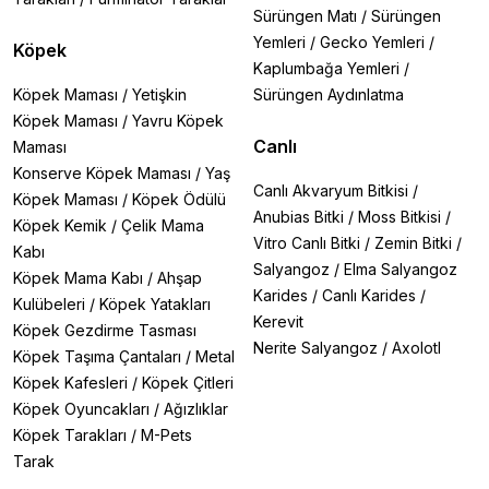
Sürüngen Matı
/
Sürüngen
Yemleri
/
Gecko Yemleri
/
Köpek
Kaplumbağa Yemleri
/
Köpek Maması
/
Yetişkin
Sürüngen Aydınlatma
Köpek Maması
/
Yavru Köpek
Canlı
Maması
Konserve Köpek Maması
/
Yaş
Canlı Akvaryum Bitkisi
/
Köpek Maması
/
Köpek Ödülü
Anubias Bitki
/
Moss Bitkisi
/
Köpek Kemik
/
Çelik Mama
Vitro Canlı Bitki
/
Zemin Bitki
/
Kabı
Salyangoz
/
Elma Salyangoz
Köpek Mama Kabı
/
Ahşap
Karides
/
Canlı Karides
/
Kulübeleri
/
Köpek Yatakları
Kerevit
Köpek Gezdirme Tasması
Nerite Salyangoz
/
Axolotl
Köpek Taşıma Çantaları
/
Metal
Köpek Kafesleri
/
Köpek Çitleri
Köpek Oyuncakları
/
Ağızlıklar
Köpek Tarakları
/
M-Pets
Tarak