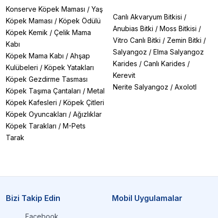
Konserve Köpek Maması
/
Yaş
Canlı Akvaryum Bitkisi
/
Köpek Maması
/
Köpek Ödülü
Anubias Bitki
/
Moss Bitkisi
/
Köpek Kemik
/
Çelik Mama
Vitro Canlı Bitki
/
Zemin Bitki
/
Kabı
Salyangoz
/
Elma Salyangoz
Köpek Mama Kabı
/
Ahşap
Karides
/
Canlı Karides
/
Kulübeleri
/
Köpek Yatakları
Kerevit
Köpek Gezdirme Tasması
Nerite Salyangoz
/
Axolotl
Köpek Taşıma Çantaları
/
Metal
Köpek Kafesleri
/
Köpek Çitleri
Köpek Oyuncakları
/
Ağızlıklar
Köpek Tarakları
/
M-Pets
Tarak
Bizi Takip Edin
Mobil Uygulamalar
Facebook