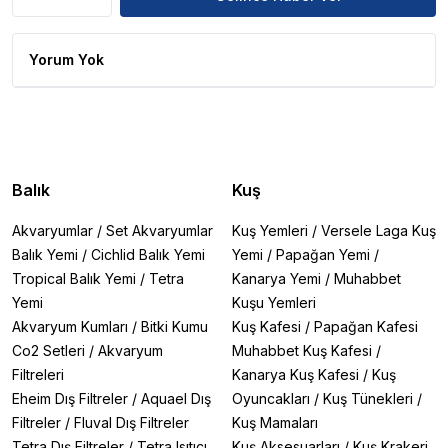
Yorum Yok
Balık
Kuş
Akvaryumlar
/
Set Akvaryumlar
Kuş Yemleri
/
Versele Laga Kuş
Balık Yemi
/
Cichlid Balık Yemi
Yemi
/
Papağan Yemi
/
Tropical Balık Yemi
/
Tetra
Kanarya Yemi
/
Muhabbet
Yemi
Kuşu Yemleri
Akvaryum Kumları
/
Bitki Kumu
Kuş Kafesi
/
Papağan Kafesi
Co2 Setleri
/
Akvaryum
Muhabbet Kuş Kafesi
/
Filtreleri
Kanarya Kuş Kafesi
/
Kuş
Eheim Dış Filtreler
/
Aquael Dış
Oyuncakları
/
Kuş Tünekleri
/
Filtreler
/
Fluval Dış Filtreler
Kuş Mamaları
Tetra Dış Filtreler
/
Tetra Isıtıcı
Kuş Aksesuarları
/
Kuş Krakeri