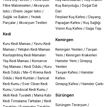
Filtre Malzemeleri
/
Akvaryum
Kuş Banyoluğu
/
Doğal Dal
Isıtıcı
/
Eheim Jager Isıtıcı
/
Darı
Sağlık ve Bakım
/
Yedek
Ferplast Kuş Kafesi
/
Dayang
Parçalar
/
Akvaryum Testleri
Papağan Kafesi
/
Kuş Sağlığı
Vision Kuş Kafesi
/
Gaga Taşı
Kedi
Kemirgen
Kuru Kedi Maması
/
Yavru Kedi
Maması
/
Yetişkin Kedi Maması
Kemirgen Yemleri
/
Tavşan
Kısırlaştırılmış Kedi Mamaları
Yemi
/
Kemirgen Krakerleri
Yaş Kedi Maması
/
Konserve
Hamster Yemi
/
Ginepig
Yaş Maması
/
Kedi Ödülü
/
Kuru
Yemleri
Kedi Ödülü
/
Me-O Krema Kedi
Tavşan Kafesi
/
Hamster
Ödülü
/
Kedi Kumları
/
Sanicat
Kafesi
Kedi Kumu
/
Ever Clean Kedi
Ginepig Kafesi
/
Hamster Çarkı
Kumu
/
Lindocat Kedi Kumu
/
Sürüngen
Akıllı Kedi Tuvaleti
/
Mama Kabı
Kedi Tırmalama Tahtaları
/
Kedi
Sürüngen Teraryum
/
Tarakları
/
Furminator Taraklar