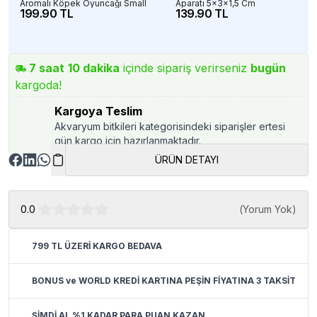
Aromalı Köpek Oyuncağı Small
Aparatı 5x3x1,5 Cm
199.90 TL
139.90 TL
7
saat
10
dakika
içinde sipariş verirseniz
bugün
kargoda!
Kargoya Teslim
Akvaryum bitkileri kategorisindeki siparişler ertesi
gün kargo için hazırlanmaktadır.
ÜRÜN DETAYI
0.0
(
Yorum Yok
)
799 TL ÜZERİ KARGO BEDAVA
BONUS ve WORLD KREDİ KARTINA PEŞİN FİYATINA 3 TAKSİT
ŞİMDİ AL %1 KADAR PARA PUAN KAZAN