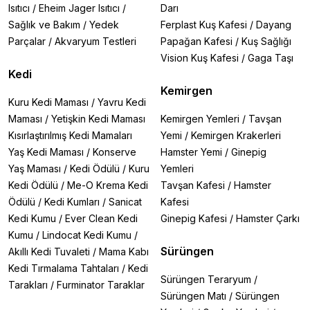
Isıtıcı
/
Eheim Jager Isıtıcı
/
Darı
Sağlık ve Bakım
/
Yedek
Ferplast Kuş Kafesi
/
Dayang
Parçalar
/
Akvaryum Testleri
Papağan Kafesi
/
Kuş Sağlığı
Vision Kuş Kafesi
/
Gaga Taşı
Kedi
Kemirgen
Kuru Kedi Maması
/
Yavru Kedi
Maması
/
Yetişkin Kedi Maması
Kemirgen Yemleri
/
Tavşan
Kısırlaştırılmış Kedi Mamaları
Yemi
/
Kemirgen Krakerleri
Yaş Kedi Maması
/
Konserve
Hamster Yemi
/
Ginepig
Yaş Maması
/
Kedi Ödülü
/
Kuru
Yemleri
Kedi Ödülü
/
Me-O Krema Kedi
Tavşan Kafesi
/
Hamster
Ödülü
/
Kedi Kumları
/
Sanicat
Kafesi
Kedi Kumu
/
Ever Clean Kedi
Ginepig Kafesi
/
Hamster Çarkı
Kumu
/
Lindocat Kedi Kumu
/
Sürüngen
Akıllı Kedi Tuvaleti
/
Mama Kabı
Kedi Tırmalama Tahtaları
/
Kedi
Sürüngen Teraryum
/
Tarakları
/
Furminator Taraklar
Sürüngen Matı
/
Sürüngen