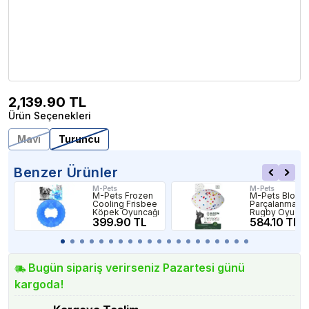
2,139.90
TL
Ürün Seçenekleri
Mavi
Turuncu
Benzer Ürünler
M-Pets
M-Pets
M-Pets Frozen
M-Pets Bloom
Cooling Frisbee
Parçalanmaz
Köpek Oyuncağı
Rugby Oyun
399.90 TL
Topu
584.10 TL
Bugün sipariş verirseniz Pazartesi günü
kargoda!