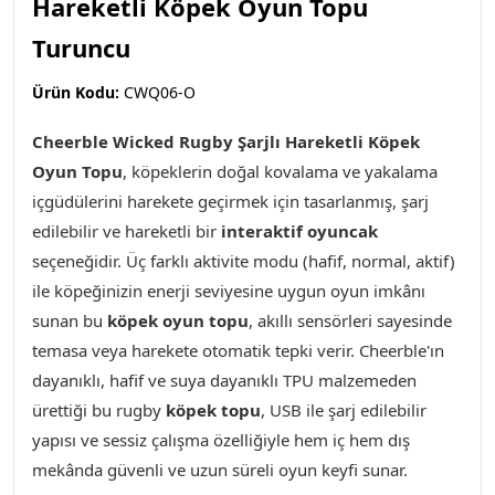
Hareketli Köpek Oyun Topu
Turuncu
Ürün Kodu:
CWQ06-O
Cheerble Wicked Rugby Şarjlı Hareketli Köpek
Oyun Topu
,
köpeklerin doğal kovalama ve yakalama
içgüdülerini harekete geçirmek için tasarlanmış, şarj
edilebilir ve hareketli bir
interaktif oyuncak
seçeneğidir. Üç farklı aktivite modu (hafif, normal, aktif)
ile köpeğinizin enerji seviyesine uygun oyun imkânı
sunan bu
köpek oyun topu
, akıllı sensörleri sayesinde
temasa veya harekete otomatik tepki verir. Cheerble'ın
dayanıklı, hafif ve suya dayanıklı TPU malzemeden
ürettiği bu rugby
köpek topu
, USB ile şarj edilebilir
yapısı ve sessiz çalışma özelliğiyle hem iç hem dış
mekânda güvenli ve uzun süreli oyun keyfi sunar.