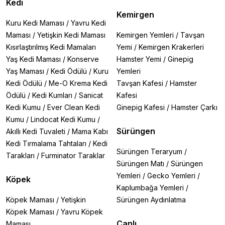
Kedi
Kemirgen
Kuru Kedi Maması
/
Yavru Kedi
Maması
/
Yetişkin Kedi Maması
Kemirgen Yemleri
/
Tavşan
Kısırlaştırılmış Kedi Mamaları
Yemi
/
Kemirgen Krakerleri
Yaş Kedi Maması
/
Konserve
Hamster Yemi
/
Ginepig
Yaş Maması
/
Kedi Ödülü
/
Kuru
Yemleri
Kedi Ödülü
/
Me-O Krema Kedi
Tavşan Kafesi
/
Hamster
Ödülü
/
Kedi Kumları
/
Sanicat
Kafesi
Kedi Kumu
/
Ever Clean Kedi
Ginepig Kafesi
/
Hamster Çarkı
Kumu
/
Lindocat Kedi Kumu
/
Sürüngen
Akıllı Kedi Tuvaleti
/
Mama Kabı
Kedi Tırmalama Tahtaları
/
Kedi
Sürüngen Teraryum
/
Tarakları
/
Furminator Taraklar
Sürüngen Matı
/
Sürüngen
Yemleri
/
Gecko Yemleri
/
Köpek
Kaplumbağa Yemleri
/
Köpek Maması
/
Yetişkin
Sürüngen Aydınlatma
Köpek Maması
/
Yavru Köpek
Canlı
Maması