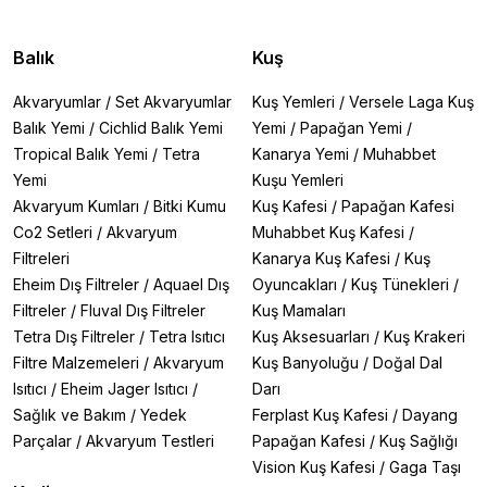
Balık
Kuş
Akvaryumlar
/
Set Akvaryumlar
Kuş Yemleri
/
Versele Laga Kuş
Balık Yemi
/
Cichlid Balık Yemi
Yemi
/
Papağan Yemi
/
Tropical Balık Yemi
/
Tetra
Kanarya Yemi
/
Muhabbet
Yemi
Kuşu Yemleri
Akvaryum Kumları
/
Bitki Kumu
Kuş Kafesi
/
Papağan Kafesi
Co2 Setleri
/
Akvaryum
Muhabbet Kuş Kafesi
/
Filtreleri
Kanarya Kuş Kafesi
/
Kuş
Eheim Dış Filtreler
/
Aquael Dış
Oyuncakları
/
Kuş Tünekleri
/
Filtreler
/
Fluval Dış Filtreler
Kuş Mamaları
Tetra Dış Filtreler
/
Tetra Isıtıcı
Kuş Aksesuarları
/
Kuş Krakeri
Filtre Malzemeleri
/
Akvaryum
Kuş Banyoluğu
/
Doğal Dal
Isıtıcı
/
Eheim Jager Isıtıcı
/
Darı
Sağlık ve Bakım
/
Yedek
Ferplast Kuş Kafesi
/
Dayang
Parçalar
/
Akvaryum Testleri
Papağan Kafesi
/
Kuş Sağlığı
Vision Kuş Kafesi
/
Gaga Taşı