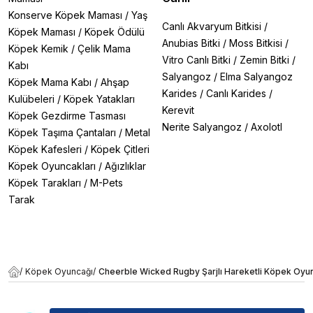
Konserve Köpek Maması
/
Yaş
Canlı Akvaryum Bitkisi
/
Köpek Maması
/
Köpek Ödülü
Anubias Bitki
/
Moss Bitkisi
/
Köpek Kemik
/
Çelik Mama
Vitro Canlı Bitki
/
Zemin Bitki
/
Kabı
Salyangoz
/
Elma Salyangoz
Köpek Mama Kabı
/
Ahşap
Karides
/
Canlı Karides
/
Kulübeleri
/
Köpek Yatakları
Kerevit
Köpek Gezdirme Tasması
Nerite Salyangoz
/
Axolotl
Köpek Taşıma Çantaları
/
Metal
Köpek Kafesleri
/
Köpek Çitleri
Köpek Oyuncakları
/
Ağızlıklar
Köpek Tarakları
/
M-Pets
Tarak
/
Köpek Oyuncağı
/
Cheerble Wicked Rugby Şarjlı Hareketli Köpek Oyu