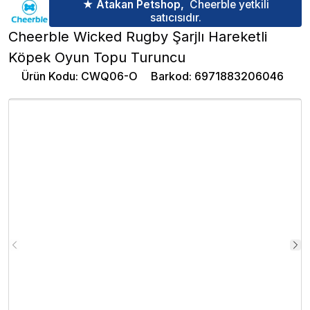
★ Atakan Petshop,
Cheerble yetkili
satıcısıdır.
Cheerble Wicked Rugby Şarjlı Hareketli
Köpek Oyun Topu Turuncu
Ürün Kodu
:
CWQ06-O
Barkod
:
6971883206046