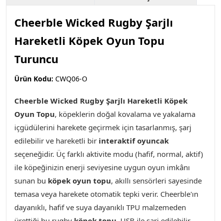
Cheerble Wicked Rugby Şarjlı
Hareketli Köpek Oyun Topu
Turuncu
Ürün Kodu:
CWQ06-O
Cheerble Wicked Rugby Şarjlı Hareketli Köpek
Oyun Topu
,
köpeklerin doğal kovalama ve yakalama
içgüdülerini harekete geçirmek için tasarlanmış, şarj
edilebilir ve hareketli bir
interaktif oyuncak
seçeneğidir. Üç farklı aktivite modu (hafif, normal, aktif)
ile köpeğinizin enerji seviyesine uygun oyun imkânı
sunan bu
köpek oyun topu
, akıllı sensörleri sayesinde
temasa veya harekete otomatik tepki verir. Cheerble'ın
dayanıklı, hafif ve suya dayanıklı TPU malzemeden
ürettiği bu rugby
köpek topu
, USB ile şarj edilebilir