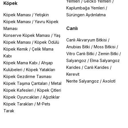
Yemleri
/
Gecko Yemleri
/
Köpek
Kaplumbağa Yemleri
/
Köpek Maması
/
Yetişkin
Sürüngen Aydınlatma
Köpek Maması
/
Yavru Köpek
Canlı
Maması
Konserve Köpek Maması
/
Yaş
Canlı Akvaryum Bitkisi
/
Köpek Maması
/
Köpek Ödülü
Anubias Bitki
/
Moss Bitkisi
/
Köpek Kemik
/
Çelik Mama
Vitro Canlı Bitki
/
Zemin Bitki
/
Kabı
Salyangoz
/
Elma Salyangoz
Köpek Mama Kabı
/
Ahşap
Karides
/
Canlı Karides
/
Kulübeleri
/
Köpek Yatakları
Kerevit
Köpek Gezdirme Tasması
Nerite Salyangoz
/
Axolotl
Köpek Taşıma Çantaları
/
Metal
Köpek Kafesleri
/
Köpek Çitleri
Köpek Oyuncakları
/
Ağızlıklar
Köpek Tarakları
/
M-Pets
Tarak