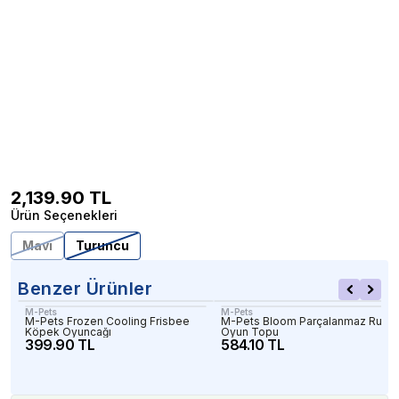
2,139.90
TL
Ürün Seçenekleri
Mavi
Turuncu
Benzer Ürünler
M-Pets
M-Pets
M-Pets Frozen Cooling Frisbee
M-Pets Bloom Parçalanmaz Rugb
Köpek Oyuncağı
Oyun Topu
399.90 TL
584.10 TL