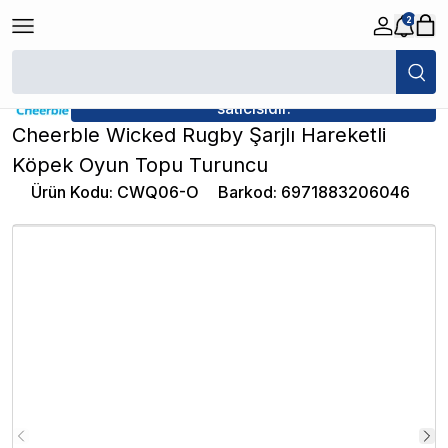
2
/
Köpek Oyuncağı
/
Cheerble Wicked Rugby Şarjlı Hareketli Köpek Oyu
★ Atakan Petshop,
Cheerble yetkili
satıcısıdır.
Cheerble Wicked Rugby Şarjlı Hareketli
Köpek Oyun Topu Turuncu
Ürün Kodu
:
CWQ06-O
Barkod
:
6971883206046