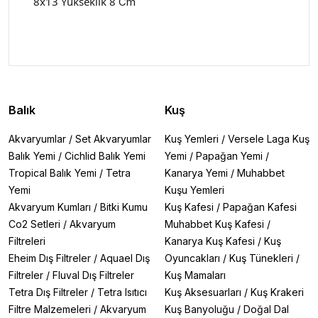
8x13 Yükseklik 8
Cm
Balık
Kuş
Akvaryumlar
/
Set Akvaryumlar
Kuş Yemleri
/
Versele Laga Kuş
Balık Yemi
/
Cichlid Balık Yemi
Yemi
/
Papağan Yemi
/
Tropical Balık Yemi
/
Tetra
Kanarya Yemi
/
Muhabbet
Yemi
Kuşu Yemleri
Akvaryum Kumları
/
Bitki Kumu
Kuş Kafesi
/
Papağan Kafesi
Co2 Setleri
/
Akvaryum
Muhabbet Kuş Kafesi
/
Filtreleri
Kanarya Kuş Kafesi
/
Kuş
Eheim Dış Filtreler
/
Aquael Dış
Oyuncakları
/
Kuş Tünekleri
/
Filtreler
/
Fluval Dış Filtreler
Kuş Mamaları
Tetra Dış Filtreler
/
Tetra Isıtıcı
Kuş Aksesuarları
/
Kuş Krakeri
Filtre Malzemeleri
/
Akvaryum
Kuş Banyoluğu
/
Doğal Dal