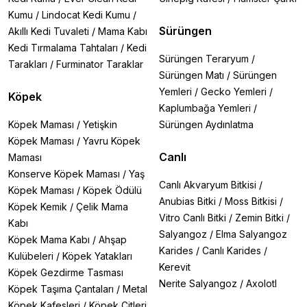
Kumu
/
Lindocat Kedi Kumu
/
Sürüngen
Akıllı Kedi Tuvaleti
/
Mama Kabı
Kedi Tırmalama Tahtaları
/
Kedi
Sürüngen Teraryum
/
Tarakları
/
Furminator Taraklar
Sürüngen Matı
/
Sürüngen
Yemleri
/
Gecko Yemleri
/
Köpek
Kaplumbağa Yemleri
/
Köpek Maması
/
Yetişkin
Sürüngen Aydınlatma
Köpek Maması
/
Yavru Köpek
Canlı
Maması
Konserve Köpek Maması
/
Yaş
Canlı Akvaryum Bitkisi
/
Köpek Maması
/
Köpek Ödülü
Anubias Bitki
/
Moss Bitkisi
/
Köpek Kemik
/
Çelik Mama
Vitro Canlı Bitki
/
Zemin Bitki
/
Kabı
Salyangoz
/
Elma Salyangoz
Köpek Mama Kabı
/
Ahşap
Karides
/
Canlı Karides
/
Kulübeleri
/
Köpek Yatakları
Kerevit
Köpek Gezdirme Tasması
Nerite Salyangoz
/
Axolotl
Köpek Taşıma Çantaları
/
Metal
Köpek Kafesleri
/
Köpek Çitleri