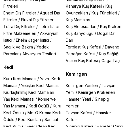
Filtreleri
Kanarya Kuş Kafesi
/
Kuş
Eheim Dış Filtreler
/
Aquael Dış
Oyuncakları
/
Kuş Tünekleri
/
Filtreler
/
Fluval Dış Filtreler
Kuş Mamaları
Tetra Dış Filtreler
/
Tetra Isıtıcı
Kuş Aksesuarları
/
Kuş Krakeri
Filtre Malzemeleri
/
Akvaryum
Kuş Banyoluğu
/
Doğal Dal
Isıtıcı
/
Eheim Jager Isıtıcı
/
Darı
Sağlık ve Bakım
/
Yedek
Ferplast Kuş Kafesi
/
Dayang
Parçalar
/
Akvaryum Testleri
Papağan Kafesi
/
Kuş Sağlığı
Vision Kuş Kafesi
/
Gaga Taşı
Kedi
Kemirgen
Kuru Kedi Maması
/
Yavru Kedi
Maması
/
Yetişkin Kedi Maması
Kemirgen Yemleri
/
Tavşan
Kısırlaştırılmış Kedi Mamaları
Yemi
/
Kemirgen Krakerleri
Yaş Kedi Maması
/
Konserve
Hamster Yemi
/
Ginepig
Yaş Maması
/
Kedi Ödülü
/
Kuru
Yemleri
Kedi Ödülü
/
Me-O Krema Kedi
Tavşan Kafesi
/
Hamster
Ödülü
/
Kedi Kumları
/
Sanicat
Kafesi
Kedi Kumu
/
Ever Clean Kedi
Ginepig Kafesi
/
Hamster Çarkı