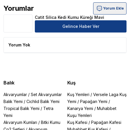
Yorumlar
Yorum Ekle
Catit Silica Kedi Kumu Küreği Mavi Ürün Yorumları
Catit Silica Kedi Kumu Küreği Mavi
Gelince Haber Ver
Yorum Yok
Balık
Kuş
Akvaryumlar
/
Set Akvaryumlar
Kuş Yemleri
/
Versele Laga Kuş
Balık Yemi
/
Cichlid Balık Yemi
Yemi
/
Papağan Yemi
/
Tropical Balık Yemi
/
Tetra
Kanarya Yemi
/
Muhabbet
Yemi
Kuşu Yemleri
Akvaryum Kumları
/
Bitki Kumu
Kuş Kafesi
/
Papağan Kafesi
Co2 Setleri
/
Akvaryum
Muhabbet Kuş Kafesi
/