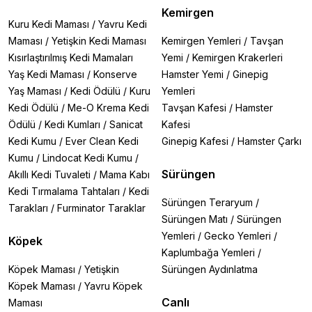
Kemirgen
Kuru Kedi Maması
/
Yavru Kedi
Maması
/
Yetişkin Kedi Maması
Kemirgen Yemleri
/
Tavşan
Kısırlaştırılmış Kedi Mamaları
Yemi
/
Kemirgen Krakerleri
Yaş Kedi Maması
/
Konserve
Hamster Yemi
/
Ginepig
Yaş Maması
/
Kedi Ödülü
/
Kuru
Yemleri
Kedi Ödülü
/
Me-O Krema Kedi
Tavşan Kafesi
/
Hamster
Ödülü
/
Kedi Kumları
/
Sanicat
Kafesi
Kedi Kumu
/
Ever Clean Kedi
Ginepig Kafesi
/
Hamster Çarkı
Kumu
/
Lindocat Kedi Kumu
/
Sürüngen
Akıllı Kedi Tuvaleti
/
Mama Kabı
Kedi Tırmalama Tahtaları
/
Kedi
Sürüngen Teraryum
/
Tarakları
/
Furminator Taraklar
Sürüngen Matı
/
Sürüngen
Yemleri
/
Gecko Yemleri
/
Köpek
Kaplumbağa Yemleri
/
Köpek Maması
/
Yetişkin
Sürüngen Aydınlatma
Köpek Maması
/
Yavru Köpek
Canlı
Maması