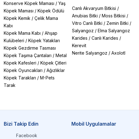
Konserve Köpek Maması
/
Yaş
Canlı Akvaryum Bitkisi
/
Köpek Maması
/
Köpek Ödülü
Anubias Bitki
/
Moss Bitkisi
/
Köpek Kemik
/
Çelik Mama
Vitro Canlı Bitki
/
Zemin Bitki
/
Kabı
Salyangoz
/
Elma Salyangoz
Köpek Mama Kabı
/
Ahşap
Karides
/
Canlı Karides
/
Kulübeleri
/
Köpek Yatakları
Kerevit
Köpek Gezdirme Tasması
Nerite Salyangoz
/
Axolotl
Köpek Taşıma Çantaları
/
Metal
Köpek Kafesleri
/
Köpek Çitleri
Köpek Oyuncakları
/
Ağızlıklar
Köpek Tarakları
/
M-Pets
Tarak
Bizi Takip Edin
Mobil Uygulamalar
Facebook