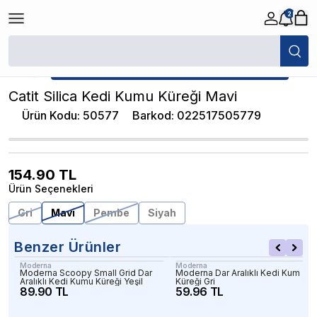
2
/
Kedi Kumu Küreği
/
Catit Silica Kedi Kumu Küreği Mavi
★ Atakan Petshop,
Catit yetkili satıcısıdır.
Catit Silica Kedi Kumu Küreği Mavi
Ürün Kodu
:
50577
Barkod
:
022517505779
154.90
TL
Ürün Seçenekleri
Gri
Mavi
Pembe
Siyah
Benzer Ürünler
Moderna
Moderna
Moderna Scoopy Small Grid Dar
Moderna Dar Aralıklı Kedi Kum
Aralıklı Kedi Kumu Küreği Yeşil
Küreği Gri
89.90 TL
59.96 TL