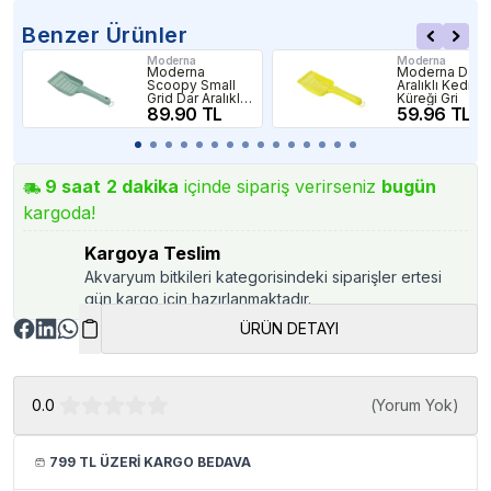
Benzer Ürünler
Moderna
Moderna
Moderna
Moderna Dar
Scoopy Small
Aralıklı Kedi K
Grid Dar Aralıklı
Küreği Gri
Kedi Kumu
89.90 TL
59.96 TL
Küreği Yeşil
9
saat
2
dakika
içinde sipariş verirseniz
bugün
kargoda!
Kargoya Teslim
Akvaryum bitkileri kategorisindeki siparişler ertesi
gün kargo için hazırlanmaktadır.
ÜRÜN DETAYI
0.0
(
Yorum Yok
)
799 TL ÜZERİ KARGO BEDAVA