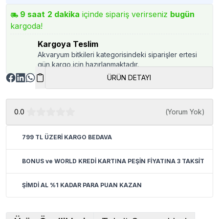
9
saat
2
dakika
içinde sipariş verirseniz
bugün
kargoda!
Kargoya Teslim
Akvaryum bitkileri kategorisindeki siparişler ertesi
gün kargo için hazırlanmaktadır.
ÜRÜN DETAYI
0.0
(
Yorum Yok
)
799 TL ÜZERİ KARGO BEDAVA
BONUS ve WORLD KREDİ KARTINA PEŞİN FİYATINA 3 TAKSİT
ŞİMDİ AL %1 KADAR PARA PUAN KAZAN