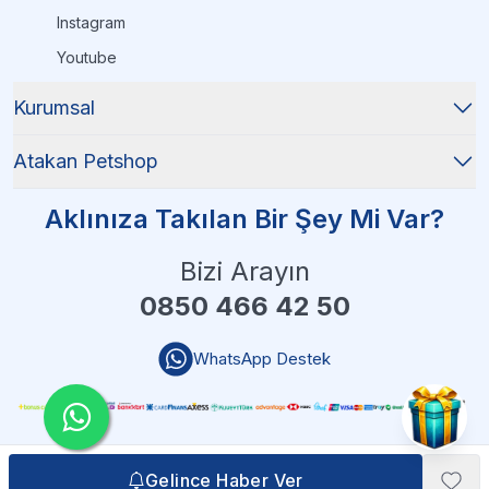
Instagram
Youtube
Kurumsal
Atakan Petshop
Aklınıza Takılan Bir Şey Mi Var?
Bizi Arayın
0850 466 42 50
WhatsApp Destek
Gelince Haber Ver
Gelince Haber Ver
Atakan Petshop - 2025 Tüm Hakları Saklıdır
| Reliefers Digital