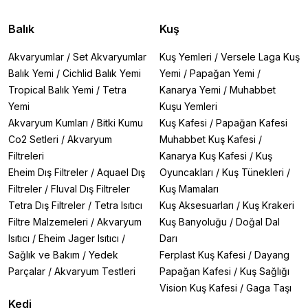
Balık
Kuş
Akvaryumlar
/
Set Akvaryumlar
Kuş Yemleri
/
Versele Laga Kuş
Balık Yemi
/
Cichlid Balık Yemi
Yemi
/
Papağan Yemi
/
Tropical Balık Yemi
/
Tetra
Kanarya Yemi
/
Muhabbet
Yemi
Kuşu Yemleri
Akvaryum Kumları
/
Bitki Kumu
Kuş Kafesi
/
Papağan Kafesi
Co2 Setleri
/
Akvaryum
Muhabbet Kuş Kafesi
/
Filtreleri
Kanarya Kuş Kafesi
/
Kuş
Eheim Dış Filtreler
/
Aquael Dış
Oyuncakları
/
Kuş Tünekleri
/
Filtreler
/
Fluval Dış Filtreler
Kuş Mamaları
Tetra Dış Filtreler
/
Tetra Isıtıcı
Kuş Aksesuarları
/
Kuş Krakeri
Filtre Malzemeleri
/
Akvaryum
Kuş Banyoluğu
/
Doğal Dal
Isıtıcı
/
Eheim Jager Isıtıcı
/
Darı
Sağlık ve Bakım
/
Yedek
Ferplast Kuş Kafesi
/
Dayang
Parçalar
/
Akvaryum Testleri
Papağan Kafesi
/
Kuş Sağlığı
Vision Kuş Kafesi
/
Gaga Taşı
Kedi