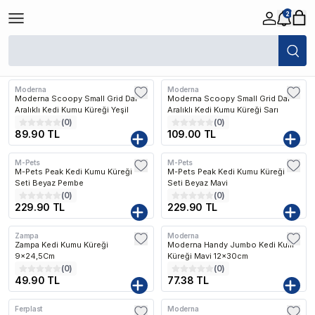
2
/
Kedi
/
Kedi Tuvaletleri
/
Kedi Kumu Küreği
Filtreler
Son Eklenen
Moderna
Moderna
Moderna Scoopy Small Grid Dar
Moderna Scoopy Small Grid Dar
Aralıklı Kedi Kumu Küreği Yeşil
Aralıklı Kedi Kumu Küreği Sarı
(
0
)
(
0
)
89.90 TL
109.00 TL
M-Pets
M-Pets
M-Pets Peak Kedi Kumu Küreği
M-Pets Peak Kedi Kumu Küreği
Seti Beyaz Pembe
Seti Beyaz Mavi
(
0
)
(
0
)
229.90 TL
229.90 TL
Zampa
Moderna
Zampa Kedi Kumu Küreği
Moderna Handy Jumbo Kedi Kum
9x24,5Cm
Küreği Mavi 12x30cm
(
0
)
(
0
)
49.90 TL
77.38 TL
Ferplast
Moderna