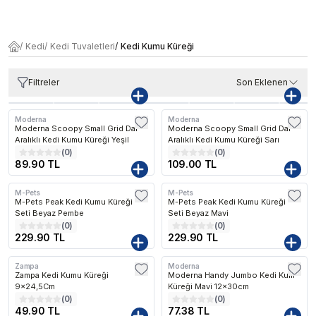
/
Kedi
/
Kedi Tuvaletleri
/
Kedi Kumu Küreği
Filtreler
Son Eklenen
Moderna
Moderna
Moderna Scoopy Small Grid Dar
Moderna Scoopy Small Grid Dar
Aralıklı Kedi Kumu Küreği Yeşil
Aralıklı Kedi Kumu Küreği Sarı
(
0
)
(
0
)
89.90 TL
109.00 TL
M-Pets
M-Pets
M-Pets Peak Kedi Kumu Küreği
M-Pets Peak Kedi Kumu Küreği
Seti Beyaz Pembe
Seti Beyaz Mavi
(
0
)
(
0
)
229.90 TL
229.90 TL
Zampa
Moderna
Zampa Kedi Kumu Küreği
Moderna Handy Jumbo Kedi Kum
9x24,5Cm
Küreği Mavi 12x30cm
(
0
)
(
0
)
49.90 TL
77.38 TL