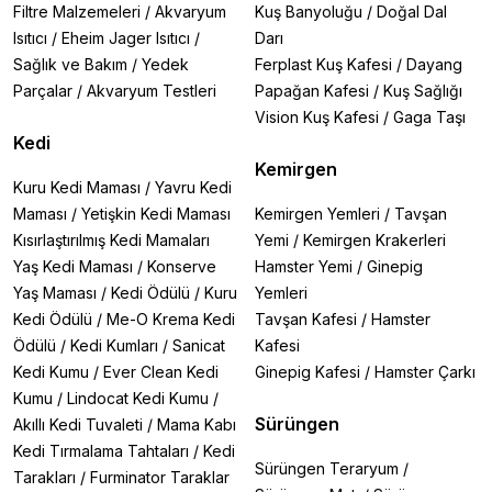
Filtre Malzemeleri
/
Akvaryum
Kuş Banyoluğu
/
Doğal Dal
Isıtıcı
/
Eheim Jager Isıtıcı
/
Darı
Sağlık ve Bakım
/
Yedek
Ferplast Kuş Kafesi
/
Dayang
Parçalar
/
Akvaryum Testleri
Papağan Kafesi
/
Kuş Sağlığı
Vision Kuş Kafesi
/
Gaga Taşı
Kedi
Kemirgen
Kuru Kedi Maması
/
Yavru Kedi
Maması
/
Yetişkin Kedi Maması
Kemirgen Yemleri
/
Tavşan
Kısırlaştırılmış Kedi Mamaları
Yemi
/
Kemirgen Krakerleri
Yaş Kedi Maması
/
Konserve
Hamster Yemi
/
Ginepig
Yaş Maması
/
Kedi Ödülü
/
Kuru
Yemleri
Kedi Ödülü
/
Me-O Krema Kedi
Tavşan Kafesi
/
Hamster
Ödülü
/
Kedi Kumları
/
Sanicat
Kafesi
Kedi Kumu
/
Ever Clean Kedi
Ginepig Kafesi
/
Hamster Çarkı
Kumu
/
Lindocat Kedi Kumu
/
Sürüngen
Akıllı Kedi Tuvaleti
/
Mama Kabı
Kedi Tırmalama Tahtaları
/
Kedi
Sürüngen Teraryum
/
Tarakları
/
Furminator Taraklar