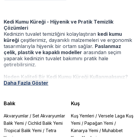
Kedi Kumu Küreği - Hijyenik ve Pratik Temizlik
Çözümleri
Kedinizin tuvalet temizliğini kolaylaştıran
kedi kumu
küreği
çeşitlerimiz, dayanıklı malzemeleri ve ergonomik
tasarımlarıyla hijyenik bir ortam sağlar.
Paslanmaz
çelik, plastik ve kapaklı modeller
arasından seçim
yaparak kedinizin tuvalet bakımını pratik hale
getirebilirsiniz.
Neden Kaliteli Bir Kedi Kumu Küreği Kullanmalısınız?
✔
Daha Fazla Göster
Hijyenik Temizlik:
Katı atıkları kolayca ayırır, bakteri
oluşumunu önler
✔
Dayanıklı Yapı:
Paslanmaz çelik ve BPA içermeyen
sağlıklı plastik seçenekleri
Balık
Kuş
✔
Ergonomik Tasarım:
Rahat tutuşlu sapıyla uzun
süreli kullanım konforu
Akvaryumlar
/
Set Akvaryumlar
Kuş Yemleri
/
Versele Laga Kuş
✔
Kum Tasarrufu:
Delikli yapısı sayesinde temiz kumu
Balık Yemi
/
Cichlid Balık Yemi
Yemi
/
Papağan Yemi
/
korur, israfı önler
Tropical Balık Yemi
/
Tetra
Kanarya Yemi
/
Muhabbet