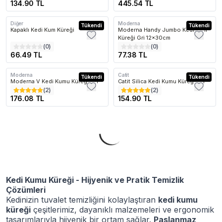
134.90 TL
445.54 TL
Diğer
Moderna
Tükendi
Tükendi
Kapaklı Kedi Kum Küreği
Moderna Handy Jumbo Kedi Kum
Küreği Gri 12x30cm
(
0
)
(
0
)
66.49 TL
77.38 TL
Moderna
Catit
Tükendi
Tükendi
Moderna V Kedi Kumu Küreği Gri
Catit Silica Kedi Kumu Küreği Gri
(
2
)
(
2
)
176.08 TL
154.90 TL
Kedi Kumu Küreği - Hijyenik ve Pratik Temizlik
Çözümleri
Kedinizin tuvalet temizliğini kolaylaştıran
kedi kumu
küreği
çeşitlerimiz, dayanıklı malzemeleri ve ergonomik
tasarımlarıyla hijyenik bir ortam sağlar.
Paslanmaz