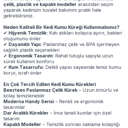
çelik, plastik ve kapaklı modeller
arasından seçim
yaparak kedinizin tuvalet bakımını pratik hale
getirebilirsiniz.
Neden Kaliteli Bir Kedi Kumu Küreği Kullanmalısınız?
✔
Hijyenik Temizlik:
Katı atıkları kolayca ayırır, bakteri
oluşumunu önler
✔
Dayanıklı Yapı:
Paslanmaz çelik ve BPA içermeyen
sağlıklı plastik seçenekleri
✔
Ergonomik Tasarım:
Rahat tutuşlu sapıyla uzun
süreli kullanım konforu
✔
Kum Tasarrufu:
Delikli yapısı sayesinde temiz kumu
korur, israfı önler
En Çok Tercih Edilen Kedi Kumu Kürekleri
Beeztees Paslanmaz Çelik Kürek
– Uzun ömürlü ve
kolay temizlenebilir
Moderna Handy Serisi
– Renkli ve ergonomik
tasarımlar
Dar Aralıklı Kürekler
– İnce taneli kumlar için özel
tasarım
Kapaklı Modeller
– Temizlik sonrası saklama kolaylığı