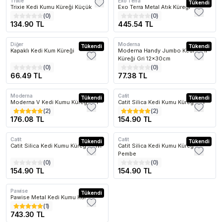
Trixie
Exo Terra
Tükendi
Trixie Kedi Kumu Küreği Küçük
Exo Terra Metal Atık Küreği
(
0
)
(
0
)
134.90 TL
445.54 TL
Diğer
Moderna
Tükendi
Tükendi
Kapaklı Kedi Kum Küreği
Moderna Handy Jumbo Kedi Kum
Küreği Gri 12x30cm
(
0
)
(
0
)
66.49 TL
77.38 TL
Moderna
Catit
Tükendi
Tükendi
Moderna V Kedi Kumu Küreği Gri
Catit Silica Kedi Kumu Küreği Gri
(
2
)
(
2
)
176.08 TL
154.90 TL
Catit
Catit
Tükendi
Tükendi
Catit Silica Kedi Kumu Küreği Mavi
Catit Silica Kedi Kumu Küreği
Pembe
(
0
)
(
0
)
154.90 TL
154.90 TL
Pawise
Tükendi
Pawise Metal Kedi Kumu Küreği
(
1
)
743.30 TL