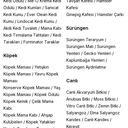
Kedi Ödülü
/
Me-O Krema Kedi
Tavşan Kafesi
/
Hamster
•
Sağlıklı ortam
– Düzenli temizlikle bakteri oluşumunu
Ödülü
/
Kedi Kumları
/
Sanicat
Kafesi
engeller
Kedi Kumu
/
Ever Clean Kedi
Ginepig Kafesi
/
Hamster Çarkı
En uygun fiyatlı ve kaliteli kedi kumu kürekleri
için
Kumu
/
Lindocat Kedi Kumu
/
hemen sayfamızı ziyaret edin! Kedinizin sağlığı ve sizin
Sürüngen
Akıllı Kedi Tuvaleti
/
Mama Kabı
konforunuz için özel olarak seçilmiş ürünlerimizle
Kedi Tırmalama Tahtaları
/
Kedi
tanışın.
Sürüngen Teraryum
/
Tarakları
/
Furminator Taraklar
Sürüngen Matı
/
Sürüngen
Hızlı teslimat ve güvenli alışveriş avantajıyla sipariş
Yemleri
/
Gecko Yemleri
/
Köpek
vermek için şimdi inceleyin!
Kaplumbağa Yemleri
/
Sıkça Sorulan Sorular
Köpek Maması
/
Yetişkin
Sürüngen Aydınlatma
Kedi kumu küreği nasıl olmalı?
Köpek Maması
/
Yavru Köpek
Kedinizin kum türüne uygun delik aralığına sahip,
Canlı
Maması
dayanıklı malzemeden üretilmiş ve rahat tutuşlu
Konserve Köpek Maması
/
Yaş
olmalıdır.
Canlı Akvaryum Bitkisi
/
Köpek Maması
/
Köpek Ödülü
Anubias Bitki
/
Moss Bitkisi
/
En iyi kedi kumu küreği hangisi?
Köpek Kemik
/
Çelik Mama
Vitro Canlı Bitki
/
Zemin Bitki
/
Paslanmaz çelik modeller uzun ömürlüdür, dar aralıklı
Kabı
kürekler ise ince taneli kumlar için idealdir.
Salyangoz
/
Elma Salyangoz
Köpek Mama Kabı
/
Ahşap
Karides
/
Canlı Karides
/
Kulübeleri
/
Köpek Yatakları
Kedi kumu küreği temizliği nasıl yapılır?
Kerevit