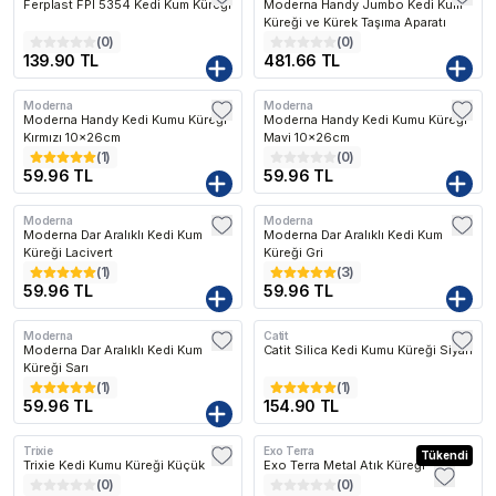
Ferplast FPI 5354 Kedi Kum Küreği
Moderna Handy Jumbo Kedi Kum
Küreği ve Kürek Taşıma Aparatı
(
0
)
(
0
)
139.90 TL
481.66 TL
Moderna
Moderna
Moderna Handy Kedi Kumu Küreği
Moderna Handy Kedi Kumu Küreği
Kırmızı 10x26cm
Mavi 10x26cm
(
1
)
(
0
)
59.96 TL
59.96 TL
Moderna
Moderna
Moderna Dar Aralıklı Kedi Kum
Moderna Dar Aralıklı Kedi Kum
Küreği Lacivert
Küreği Gri
(
1
)
(
3
)
59.96 TL
59.96 TL
Moderna
Catit
Moderna Dar Aralıklı Kedi Kum
Catit Silica Kedi Kumu Küreği Siyah
Küreği Sarı
(
1
)
(
1
)
59.96 TL
154.90 TL
Trixie
Exo Terra
Tükendi
Trixie Kedi Kumu Küreği Küçük
Exo Terra Metal Atık Küreği
(
0
)
(
0
)