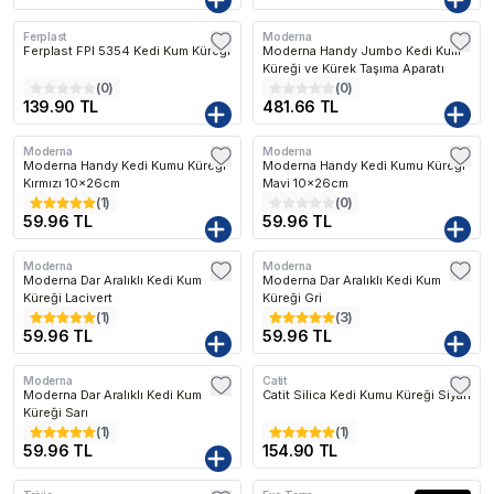
Ferplast
Moderna
Ferplast FPI 5354 Kedi Kum Küreği
Moderna Handy Jumbo Kedi Kum
Küreği ve Kürek Taşıma Aparatı
(
0
)
(
0
)
139.90 TL
481.66 TL
Moderna
Moderna
Moderna Handy Kedi Kumu Küreği
Moderna Handy Kedi Kumu Küreği
Kırmızı 10x26cm
Mavi 10x26cm
(
1
)
(
0
)
59.96 TL
59.96 TL
Moderna
Moderna
Moderna Dar Aralıklı Kedi Kum
Moderna Dar Aralıklı Kedi Kum
Küreği Lacivert
Küreği Gri
(
1
)
(
3
)
59.96 TL
59.96 TL
Moderna
Catit
Moderna Dar Aralıklı Kedi Kum
Catit Silica Kedi Kumu Küreği Siyah
Küreği Sarı
(
1
)
(
1
)
59.96 TL
154.90 TL