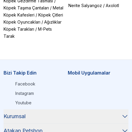
Köpek Gezdirme Tasması
/
Sıcak su ve sabunla yıkanabilir, dezenfektan spreylerle
Nerite Salyangoz
/
Axolotl
hijyen sağlanabilir.
Köpek Taşıma Çantaları
/
Metal
Köpek Kafesleri
/
Köpek Çitleri
Kapaklı kedi kumu küreği avantajı nedir?
Köpek Oyuncakları
/
Ağızlıklar
Kullanım sonrası saklama kolaylığı sunar ve hijyenik
Köpek Tarakları
/
M-Pets
ortam sağlar.
Tarak
Kristal kedi kumu için hangi kürek uygundur?
Özel silika kum kürekleri (Catit Silica modelleri) kristal
kumlar için idealdir.
Kedinizin tuvalet temizliğini kolaylaştıracak
en kullanışlı
kedi kumu küreklerini
Bizi Takip Edin
keşfetmek için hemen
Mobil Uygulamalar
kategorimizi ziyaret edin!
Facebook
Instagram
Youtube
Kurumsal
Atakan Petshop