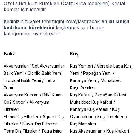
Özel silika kum kürekleri (Catit Silica modelleri) kristal
kumlar için idealdir.
Kedinizin tuvalet temizliğini kolaylaştıracak
en kullanışlı
kedi kumu küreklerini
keşfetmek için hemen
kategorimizi ziyaret edin!
Balık
Kuş
Akvaryumlar
/
Set Akvaryumlar
Kuş Yemleri
/
Versele Laga Kuş
Balık Yemi
/
Cichlid Balık Yemi
Yemi
/
Papağan Yemi
/
Tropical Balık Yemi
/
Tetra
Kanarya Yemi
/
Muhabbet
Yemi
Kuşu Yemleri
Akvaryum Kumları
/
Bitki Kumu
Kuş Kafesi
/
Papağan Kafesi
Co2 Setleri
/
Akvaryum
Muhabbet Kuş Kafesi
/
Filtreleri
Kanarya Kuş Kafesi
/
Kuş
Eheim Dış Filtreler
/
Aquael Dış
Oyuncakları
/
Kuş Tünekleri
/
Filtreler
/
Fluval Dış Filtreler
Kuş Mamaları
Tetra Dış Filtreler
/
Tetra Isıtıcı
Kuş Aksesuarları
/
Kuş Krakeri