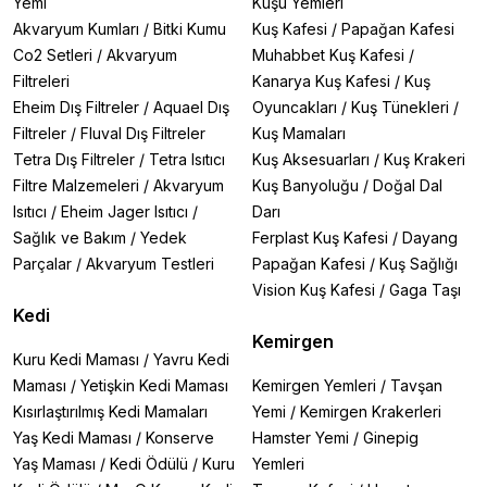
En Çok Tercih Edilen Kedi Kumu Kürekleri
Yemi
Kuşu Yemleri
Beeztees Paslanmaz Çelik Kürek
– Uzun ömürlü ve
Akvaryum Kumları
/
Bitki Kumu
Kuş Kafesi
/
Papağan Kafesi
kolay temizlenebilir
Co2 Setleri
/
Akvaryum
Muhabbet Kuş Kafesi
/
Moderna Handy Serisi
– Renkli ve ergonomik
Filtreleri
Kanarya Kuş Kafesi
/
Kuş
tasarımlar
Eheim Dış Filtreler
/
Aquael Dış
Oyuncakları
/
Kuş Tünekleri
/
Dar Aralıklı Kürekler
– İnce taneli kumlar için özel
tasarım
Filtreler
/
Fluval Dış Filtreler
Kuş Mamaları
Kapaklı Modeller
– Temizlik sonrası saklama kolaylığı
Tetra Dış Filtreler
/
Tetra Isıtıcı
Kuş Aksesuarları
/
Kuş Krakeri
Kedi Kumu Küreği Seçerken Dikkat Edilmesi
Filtre Malzemeleri
/
Akvaryum
Kuş Banyoluğu
/
Doğal Dal
Gerekenler
Isıtıcı
/
Eheim Jager Isıtıcı
/
Darı
🔹
Kum Türü:
İnce taneli kumlar için dar aralıklı
Sağlık ve Bakım
/
Yedek
Ferplast Kuş Kafesi
/
Dayang
kürekler (Moderna Dar Aralıklı)
🔹
Dayanıklılık:
Uzun süreli kullanım için paslanmaz
Parçalar
/
Akvaryum Testleri
Papağan Kafesi
/
Kuş Sağlığı
çelik modeller
Vision Kuş Kafesi
/
Gaga Taşı
🔹
Boyut:
Kum kabınıza uygun genişlikte kürek seçimi
Kedi
🔹
Ekstra Özellikler:
Kapaklı tasarımlar ve tutucu
Kemirgen
aparatlar
Kuru Kedi Maması
/
Yavru Kedi
Maması
/
Yetişkin Kedi Maması
Kemirgen Yemleri
/
Tavşan
Kedi Kumu Küreği Kullanım Avantajları
Kısırlaştırılmış Kedi Mamaları
Yemi
/
Kemirgen Krakerleri
•
Hızlı temizlik
– Topaklanmış kumları saniyeler içinde
ayırır
Yaş Kedi Maması
/
Konserve
Hamster Yemi
/
Ginepig
•
Ekonomik çözüm
– Kum israfını önleyerek tasarruf
Yaş Maması
/
Kedi Ödülü
/
Kuru
Yemleri
sağlar