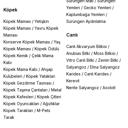
Sürüngen Matı
/
Sürüngen
Yemleri
/
Gecko Yemleri
/
Köpek
Kaplumbağa Yemleri
/
Köpek Maması
/
Yetişkin
Sürüngen Aydınlatma
Köpek Maması
/
Yavru Köpek
Canlı
Maması
Konserve Köpek Maması
/
Yaş
Canlı Akvaryum Bitkisi
/
Köpek Maması
/
Köpek Ödülü
Anubias Bitki
/
Moss Bitkisi
/
Köpek Kemik
/
Çelik Mama
Vitro Canlı Bitki
/
Zemin Bitki
/
Kabı
Salyangoz
/
Elma Salyangoz
Köpek Mama Kabı
/
Ahşap
Karides
/
Canlı Karides
/
Kulübeleri
/
Köpek Yatakları
Kerevit
Köpek Gezdirme Tasması
/
Nerite Salyangoz
/
Axolotl
Köpek Taşıma Çantaları
/
Metal
Köpek Kafesleri
/
Köpek Çitleri
Köpek Oyuncakları
/
Ağızlıklar
Köpek Tarakları
/
M-Pets
Tarak