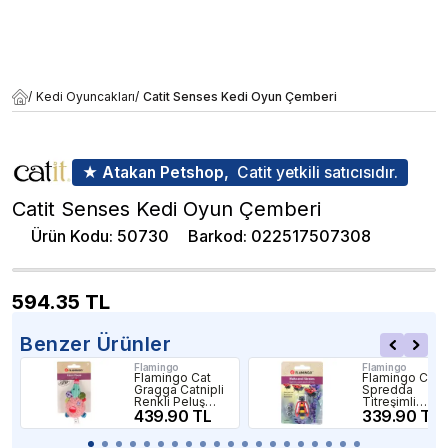
/
Kedi Oyuncakları
/
Catit Senses Kedi Oyun Çemberi
★ Atakan Petshop,
Catit yetkili satıcısıdır.
Catit Senses Kedi Oyun Çemberi
Ürün Kodu
:
50730
Barkod
:
022517507308
594.35
TL
Benzer Ürünler
Flamingo
Flamingo
Flamingo Cat
Flamingo Cat
Gragga Catnipli
Spredda
Renkli Peluş
Titreşimli
Fare Şeklinde
439.90 TL
Yürüyen Plasti
339.90 TL
Kedi Oyuncağı
Uğur Böceği
Kedi Oyuncağı