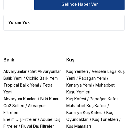
Gelince Haber Ver
Yorum Yok
Balık
Kuş
Akvaryumlar
/
Set Akvaryumlar
Kuş Yemleri
/
Versele Laga Kuş
Balık Yemi
/
Cichlid Balık Yemi
Yemi
/
Papağan Yemi
/
Tropical Balık Yemi
/
Tetra
Kanarya Yemi
/
Muhabbet
Yemi
Kuşu Yemleri
Akvaryum Kumları
/
Bitki Kumu
Kuş Kafesi
/
Papağan Kafesi
Co2 Setleri
/
Akvaryum
Muhabbet Kuş Kafesi
/
Filtreleri
Kanarya Kuş Kafesi
/
Kuş
Eheim Dış Filtreler
/
Aquael Dış
Oyuncakları
/
Kuş Tünekleri
/
Filtreler
/
Fluval Dış Filtreler
Kuş Mamaları