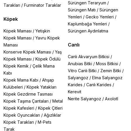
Sürüngen Teraryum
/
Tarakları
/
Furminator Taraklar
Sürüngen Matı
/
Sürüngen
Yemleri
/
Gecko Yemleri
/
Köpek
Kaplumbağa Yemleri
/
Köpek Maması
/
Yetişkin
Sürüngen Aydınlatma
Köpek Maması
/
Yavru Köpek
Canlı
Maması
Konserve Köpek Maması
/
Yaş
Canlı Akvaryum Bitkisi
/
Köpek Maması
/
Köpek Ödülü
Anubias Bitki
/
Moss Bitkisi
/
Köpek Kemik
/
Çelik Mama
Vitro Canlı Bitki
/
Zemin Bitki
/
Kabı
Salyangoz
/
Elma Salyangoz
Köpek Mama Kabı
/
Ahşap
Karides
/
Canlı Karides
/
Kulübeleri
/
Köpek Yatakları
Kerevit
Köpek Gezdirme Tasması
Nerite Salyangoz
/
Axolotl
Köpek Taşıma Çantaları
/
Metal
Köpek Kafesleri
/
Köpek Çitleri
Köpek Oyuncakları
/
Ağızlıklar
Köpek Tarakları
/
M-Pets
Tarak