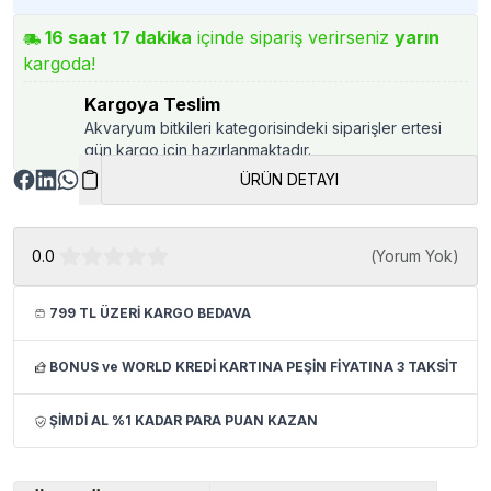
16
saat
17
dakika
içinde sipariş verirseniz
yarın
kargoda!
Kargoya Teslim
Akvaryum bitkileri kategorisindeki siparişler ertesi
gün kargo için hazırlanmaktadır.
ÜRÜN DETAYI
0.0
(
Yorum Yok
)
799 TL ÜZERİ KARGO BEDAVA
BONUS ve WORLD KREDİ KARTINA PEŞİN FİYATINA 3 TAKSİT
ŞİMDİ AL %1 KADAR PARA PUAN KAZAN