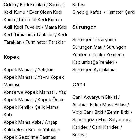
Ödülü
/
Kedi Kumları
/
Sanicat
Kafesi
Kedi Kumu
/
Ever Clean Kedi
Ginepig Kafesi
/
Hamster Çarkı
Kumu
/
Lindocat Kedi Kumu
/
Sürüngen
Akıllı Kedi Tuvaleti
/
Mama Kabı
Kedi Tırmalama Tahtaları
/
Kedi
Sürüngen Teraryum
/
Tarakları
/
Furminator Taraklar
Sürüngen Matı
/
Sürüngen
Yemleri
/
Gecko Yemleri
/
Köpek
Kaplumbağa Yemleri
/
Köpek Maması
/
Yetişkin
Sürüngen Aydınlatma
Köpek Maması
/
Yavru Köpek
Canlı
Maması
Konserve Köpek Maması
/
Yaş
Canlı Akvaryum Bitkisi
/
Köpek Maması
/
Köpek Ödülü
Anubias Bitki
/
Moss Bitkisi
/
Köpek Kemik
/
Çelik Mama
Vitro Canlı Bitki
/
Zemin Bitki
/
Kabı
Salyangoz
/
Elma Salyangoz
Köpek Mama Kabı
/
Ahşap
Karides
/
Canlı Karides
/
Kulübeleri
/
Köpek Yatakları
Kerevit
Köpek Gezdirme Tasması