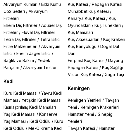
Akvaryum Kumları
/
Bitki Kumu
Kuş Kafesi
/
Papağan Kafesi
Co2 Setleri
/
Akvaryum
Muhabbet Kuş Kafesi
/
Filtreleri
Kanarya Kuş Kafesi
/
Kuş
Eheim Dış Filtreler
/
Aquael Dış
Oyuncakları
/
Kuş Tünekleri
/
Filtreler
/
Fluval Dış Filtreler
Kuş Mamaları
Tetra Dış Filtreler
/
Tetra Isıtıcı
Kuş Aksesuarları
/
Kuş Krakeri
Filtre Malzemeleri
/
Akvaryum
Kuş Banyoluğu
/
Doğal Dal
Isıtıcı
/
Eheim Jager Isıtıcı
/
Darı
Sağlık ve Bakım
/
Yedek
Ferplast Kuş Kafesi
/
Dayang
Parçalar
/
Akvaryum Testleri
Papağan Kafesi
/
Kuş Sağlığı
Vision Kuş Kafesi
/
Gaga Taşı
Kedi
Kemirgen
Kuru Kedi Maması
/
Yavru Kedi
Maması
/
Yetişkin Kedi Maması
Kemirgen Yemleri
/
Tavşan
Kısırlaştırılmış Kedi Mamaları
Yemi
/
Kemirgen Krakerleri
Yaş Kedi Maması
/
Konserve
Hamster Yemi
/
Ginepig
Yaş Maması
/
Kedi Ödülü
/
Kuru
Yemleri
Kedi Ödülü
/
Me-O Krema Kedi
Tavşan Kafesi
/
Hamster