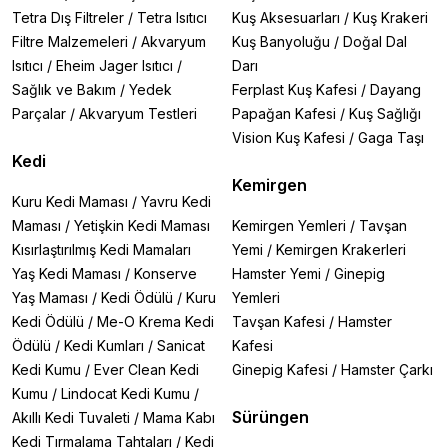
Tetra Dış Filtreler
/
Tetra Isıtıcı
Kuş Aksesuarları
/
Kuş Krakeri
Filtre Malzemeleri
/
Akvaryum
Kuş Banyoluğu
/
Doğal Dal
Isıtıcı
/
Eheim Jager Isıtıcı
/
Darı
Sağlık ve Bakım
/
Yedek
Ferplast Kuş Kafesi
/
Dayang
Parçalar
/
Akvaryum Testleri
Papağan Kafesi
/
Kuş Sağlığı
Vision Kuş Kafesi
/
Gaga Taşı
Kedi
Kemirgen
Kuru Kedi Maması
/
Yavru Kedi
Maması
/
Yetişkin Kedi Maması
Kemirgen Yemleri
/
Tavşan
Kısırlaştırılmış Kedi Mamaları
Yemi
/
Kemirgen Krakerleri
Yaş Kedi Maması
/
Konserve
Hamster Yemi
/
Ginepig
Yaş Maması
/
Kedi Ödülü
/
Kuru
Yemleri
Kedi Ödülü
/
Me-O Krema Kedi
Tavşan Kafesi
/
Hamster
Ödülü
/
Kedi Kumları
/
Sanicat
Kafesi
Kedi Kumu
/
Ever Clean Kedi
Ginepig Kafesi
/
Hamster Çarkı
Kumu
/
Lindocat Kedi Kumu
/
Sürüngen
Akıllı Kedi Tuvaleti
/
Mama Kabı
Kedi Tırmalama Tahtaları
/
Kedi