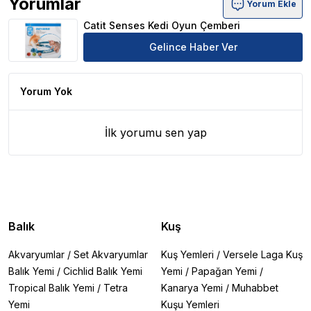
Yorumlar
Yorum Ekle
Catit Senses Kedi Oyun Çemberi Ürün Yorumları
Catit Senses Kedi Oyun Çemberi
Gelince Haber Ver
Yorum Yok
İlk yorumu sen yap
Balık
Kuş
Akvaryumlar
/
Set Akvaryumlar
Kuş Yemleri
/
Versele Laga Kuş
Balık Yemi
/
Cichlid Balık Yemi
Yemi
/
Papağan Yemi
/
Tropical Balık Yemi
/
Tetra
Kanarya Yemi
/
Muhabbet
Yemi
Kuşu Yemleri