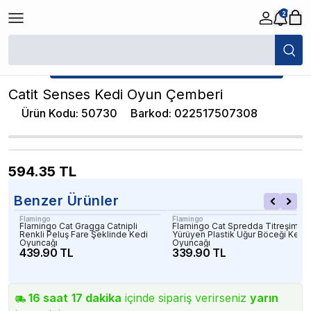
2
/
Kedi Oyuncakları
/
Catit Senses Kedi Oyun Çemberi
★ Atakan Petshop,
Catit yetkili satıcısıdır.
Catit Senses Kedi Oyun Çemberi
Ürün Kodu
:
50730
Barkod
:
022517507308
594.35
TL
Benzer Ürünler
Flamingo
Flamingo
Flamingo Cat Gragga Catnipli
Flamingo Cat Spredda Titreşimli
Renkli Peluş Fare Şeklinde Kedi
Yürüyen Plastik Uğur Böceği Kedi
Oyuncağı
Oyuncağı
439.90 TL
339.90 TL
16
saat
17
dakika
içinde sipariş verirseniz
yarın