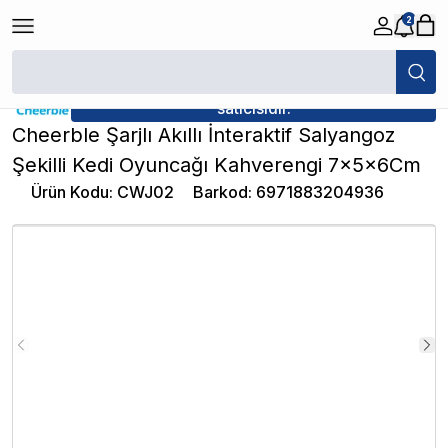
2
/
Kedi Oyuncakları
/
Cheerble Şarjlı Akıllı İnteraktif Salyangoz Şekilli
★ Atakan Petshop,
Cheerble yetkili
satıcısıdır.
Cheerble Şarjlı Akıllı İnteraktif Salyangoz
Şekilli Kedi Oyuncağı Kahverengi 7x5x6Cm
Ürün Kodu
:
CWJ02
Barkod
:
6971883204936