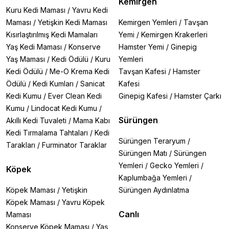
Kemirgen
Kuru Kedi Maması
/
Yavru Kedi
Maması
/
Yetişkin Kedi Maması
Kemirgen Yemleri
/
Tavşan
Kısırlaştırılmış Kedi Mamaları
Yemi
/
Kemirgen Krakerleri
Yaş Kedi Maması
/
Konserve
Hamster Yemi
/
Ginepig
Yaş Maması
/
Kedi Ödülü
/
Kuru
Yemleri
Kedi Ödülü
/
Me-O Krema Kedi
Tavşan Kafesi
/
Hamster
Ödülü
/
Kedi Kumları
/
Sanicat
Kafesi
Kedi Kumu
/
Ever Clean Kedi
Ginepig Kafesi
/
Hamster Çarkı
Kumu
/
Lindocat Kedi Kumu
/
Sürüngen
Akıllı Kedi Tuvaleti
/
Mama Kabı
Kedi Tırmalama Tahtaları
/
Kedi
Sürüngen Teraryum
/
Tarakları
/
Furminator Taraklar
Sürüngen Matı
/
Sürüngen
Yemleri
/
Gecko Yemleri
/
Köpek
Kaplumbağa Yemleri
/
Köpek Maması
/
Yetişkin
Sürüngen Aydınlatma
Köpek Maması
/
Yavru Köpek
Canlı
Maması
Konserve Köpek Maması
/
Yaş