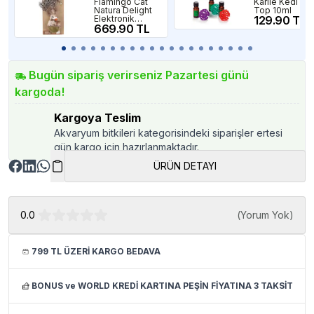
Flamingo Cat
Karlıe Kedi Otl
Natura Delight
Top 10ml
Elektronik
129.90 TL
Yuvarlanan
669.90 TL
Tüylü Kedi
Oyuncağı
Bugün sipariş verirseniz Pazartesi günü
kargoda!
Kargoya Teslim
Akvaryum bitkileri kategorisindeki siparişler ertesi
gün kargo için hazırlanmaktadır.
ÜRÜN DETAYI
0.0
(
Yorum Yok
)
799 TL ÜZERİ KARGO BEDAVA
BONUS ve WORLD KREDİ KARTINA PEŞİN FİYATINA 3 TAKSİT