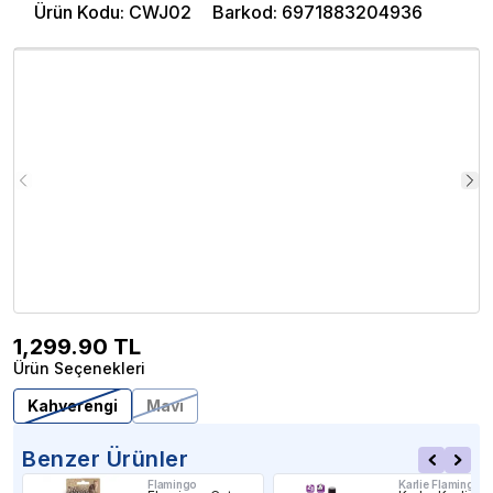
Ürün Kodu
:
CWJ02
Barkod
:
6971883204936
1,299.90
TL
Ürün Seçenekleri
Kahverengi
Mavi
Benzer Ürünler
Flamingo
Karlie Flamingo