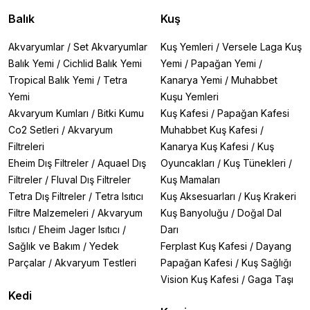
Balık
Kuş
Akvaryumlar
/
Set Akvaryumlar
Kuş Yemleri
/
Versele Laga Kuş
Balık Yemi
/
Cichlid Balık Yemi
Yemi
/
Papağan Yemi
/
Tropical Balık Yemi
/
Tetra
Kanarya Yemi
/
Muhabbet
Yemi
Kuşu Yemleri
Akvaryum Kumları
/
Bitki Kumu
Kuş Kafesi
/
Papağan Kafesi
Co2 Setleri
/
Akvaryum
Muhabbet Kuş Kafesi
/
Filtreleri
Kanarya Kuş Kafesi
/
Kuş
Eheim Dış Filtreler
/
Aquael Dış
Oyuncakları
/
Kuş Tünekleri
/
Filtreler
/
Fluval Dış Filtreler
Kuş Mamaları
Tetra Dış Filtreler
/
Tetra Isıtıcı
Kuş Aksesuarları
/
Kuş Krakeri
Filtre Malzemeleri
/
Akvaryum
Kuş Banyoluğu
/
Doğal Dal
Isıtıcı
/
Eheim Jager Isıtıcı
/
Darı
Sağlık ve Bakım
/
Yedek
Ferplast Kuş Kafesi
/
Dayang
Parçalar
/
Akvaryum Testleri
Papağan Kafesi
/
Kuş Sağlığı
Vision Kuş Kafesi
/
Gaga Taşı
Kedi