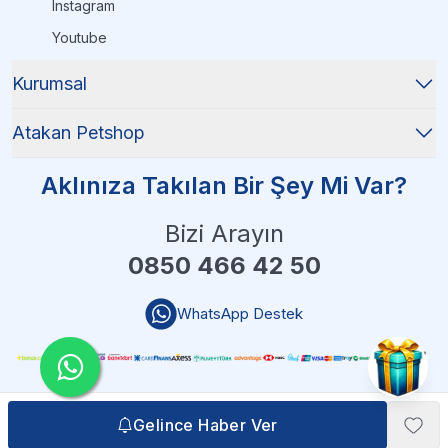
Instagram
Youtube
Kurumsal
Atakan Petshop
Aklınıza Takılan Bir Şey Mi Var?
Bizi Arayın
0850 466 42 50
WhatsApp Destek
Gelince Haber Ver
Gelince Haber Ver
Atakan Petshop - 2025 Tüm Hakları Saklıdır
| Reliefers Digital