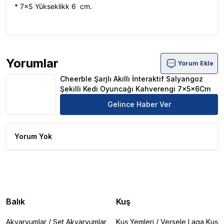
* 7x5 Yükseklikk 6 cm.
Yorumlar
Yorum Ekle
Cheerble Şarjlı Akıllı İnteraktif Salyangoz Şekilli Kedi
Cheerble Şarjlı Akıllı İnteraktif Salyangoz
Şekilli Kedi Oyuncağı Kahverengi 7x5x6Cm
Gelince Haber Ver
Yorum Yok
Balık
Kuş
Akvaryumlar
/
Set Akvaryumlar
Kuş Yemleri
/
Versele Laga Kuş