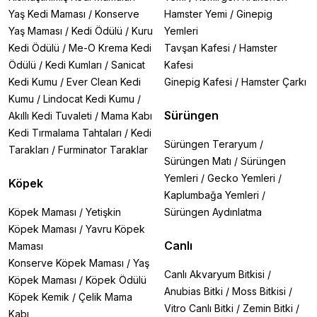
Yaş Kedi Maması
/
Konserve
Hamster Yemi
/
Ginepig
Yaş Maması
/
Kedi Ödülü
/
Kuru
Yemleri
Kedi Ödülü
/
Me-O Krema Kedi
Tavşan Kafesi
/
Hamster
Ödülü
/
Kedi Kumları
/
Sanicat
Kafesi
Kedi Kumu
/
Ever Clean Kedi
Ginepig Kafesi
/
Hamster Çarkı
Kumu
/
Lindocat Kedi Kumu
/
Sürüngen
Akıllı Kedi Tuvaleti
/
Mama Kabı
Kedi Tırmalama Tahtaları
/
Kedi
Sürüngen Teraryum
/
Tarakları
/
Furminator Taraklar
Sürüngen Matı
/
Sürüngen
Yemleri
/
Gecko Yemleri
/
Köpek
Kaplumbağa Yemleri
/
Köpek Maması
/
Yetişkin
Sürüngen Aydınlatma
Köpek Maması
/
Yavru Köpek
Canlı
Maması
Konserve Köpek Maması
/
Yaş
Canlı Akvaryum Bitkisi
/
Köpek Maması
/
Köpek Ödülü
Anubias Bitki
/
Moss Bitkisi
/
Köpek Kemik
/
Çelik Mama
Vitro Canlı Bitki
/
Zemin Bitki
/
Kabı