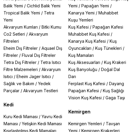
Balık Yemi
/
Cichlid Balık Yemi
Yemi
/
Papağan Yemi
/
Tropical Balık Yemi
/
Tetra
Kanarya Yemi
/
Muhabbet
Yemi
Kuşu Yemleri
Akvaryum Kumları
/
Bitki Kumu
Kuş Kafesi
/
Papağan Kafesi
Co2 Setleri
/
Akvaryum
Muhabbet Kuş Kafesi
/
Filtreleri
Kanarya Kuş Kafesi
/
Kuş
Eheim Dış Filtreler
/
Aquael Dış
Oyuncakları
/
Kuş Tünekleri
/
Filtreler
/
Fluval Dış Filtreler
Kuş Mamaları
Tetra Dış Filtreler
/
Tetra Isıtıcı
Kuş Aksesuarları
/
Kuş Krakeri
Filtre Malzemeleri
/
Akvaryum
Kuş Banyoluğu
/
Doğal Dal
Isıtıcı
/
Eheim Jager Isıtıcı
/
Darı
Sağlık ve Bakım
/
Yedek
Ferplast Kuş Kafesi
/
Dayang
Parçalar
/
Akvaryum Testleri
Papağan Kafesi
/
Kuş Sağlığı
Vision Kuş Kafesi
/
Gaga Taşı
Kedi
Kemirgen
Kuru Kedi Maması
/
Yavru Kedi
Maması
/
Yetişkin Kedi Maması
Kemirgen Yemleri
/
Tavşan
Kısırlaştırılmış Kedi Mamaları
Yemi
/
Kemirgen Krakerleri