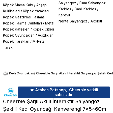
Salyangoz
/
Elma Salyangoz
Köpek Mama Kabı
/
Ahşap
Karides
/
Canlı Karides
/
Kulübeleri
/
Köpek Yatakları
Kerevit
Köpek Gezdirme Tasması
Nerite Salyangoz
/
Axolotl
Köpek Taşıma Çantaları
/
Metal
Köpek Kafesleri
/
Köpek Çitleri
Köpek Oyuncakları
/
Ağızlıklar
Köpek Tarakları
/
M-Pets
Tarak
/
Kedi Oyuncakları
/
Cheerble Şarjlı Akıllı İnteraktif Salyangoz Şekilli
★ Atakan Petshop,
Cheerble yetkili
satıcısıdır.
Cheerble Şarjlı Akıllı İnteraktif Salyangoz
Şekilli Kedi Oyuncağı Kahverengi 7x5x6Cm