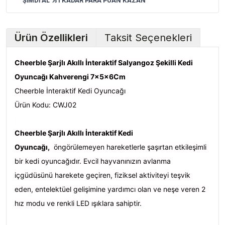
ŞİMDİ AL %1 KADAR PARA PUAN KAZAN
Ürün Özellikleri
Taksit Seçenekleri
Cheerble Şarjlı Akıllı İnteraktif Salyangoz Şekilli Kedi
Oyuncağı Kahverengi 7x5x6Cm
Cheerble İnteraktif Kedi Oyuncağı
Ürün Kodu: CWJ02
Cheerble Şarjlı Akıllı İnteraktif Kedi
Oyuncağı,
öngörülemeyen hareketlerle şaşırtan etkileşimli
bir kedi oyuncağıdır. Evcil hayvanınızın avlanma
içgüdüsünü harekete geçiren, fiziksel aktiviteyi teşvik
eden, entelektüel gelişimine yardımcı olan ve neşe veren 2
hız modu ve renkli LED ışıklara sahiptir.