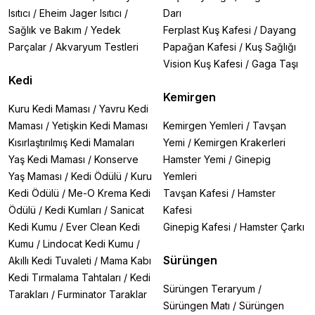
Isıtıcı
/
Eheim Jager Isıtıcı
/
Darı
Sağlık ve Bakım
/
Yedek
Ferplast Kuş Kafesi
/
Dayang
Parçalar
/
Akvaryum Testleri
Papağan Kafesi
/
Kuş Sağlığı
Vision Kuş Kafesi
/
Gaga Taşı
Kedi
Kemirgen
Kuru Kedi Maması
/
Yavru Kedi
Maması
/
Yetişkin Kedi Maması
Kemirgen Yemleri
/
Tavşan
Kısırlaştırılmış Kedi Mamaları
Yemi
/
Kemirgen Krakerleri
Yaş Kedi Maması
/
Konserve
Hamster Yemi
/
Ginepig
Yaş Maması
/
Kedi Ödülü
/
Kuru
Yemleri
Kedi Ödülü
/
Me-O Krema Kedi
Tavşan Kafesi
/
Hamster
Ödülü
/
Kedi Kumları
/
Sanicat
Kafesi
Kedi Kumu
/
Ever Clean Kedi
Ginepig Kafesi
/
Hamster Çarkı
Kumu
/
Lindocat Kedi Kumu
/
Sürüngen
Akıllı Kedi Tuvaleti
/
Mama Kabı
Kedi Tırmalama Tahtaları
/
Kedi
Sürüngen Teraryum
/
Tarakları
/
Furminator Taraklar
Sürüngen Matı
/
Sürüngen