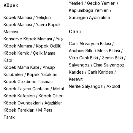
Yemleri
/
Gecko Yemleri
/
Köpek
Kaplumbağa Yemleri
/
Köpek Maması
/
Yetişkin
Sürüngen Aydınlatma
Köpek Maması
/
Yavru Köpek
Canlı
Maması
Konserve Köpek Maması
/
Yaş
Canlı Akvaryum Bitkisi
/
Köpek Maması
/
Köpek Ödülü
Anubias Bitki
/
Moss Bitkisi
/
Köpek Kemik
/
Çelik Mama
Vitro Canlı Bitki
/
Zemin Bitki
/
Kabı
Salyangoz
/
Elma Salyangoz
Köpek Mama Kabı
/
Ahşap
Karides
/
Canlı Karides
/
Kulübeleri
/
Köpek Yatakları
Kerevit
Köpek Gezdirme Tasması
Nerite Salyangoz
/
Axolotl
Köpek Taşıma Çantaları
/
Metal
Köpek Kafesleri
/
Köpek Çitleri
Köpek Oyuncakları
/
Ağızlıklar
Köpek Tarakları
/
M-Pets
Tarak