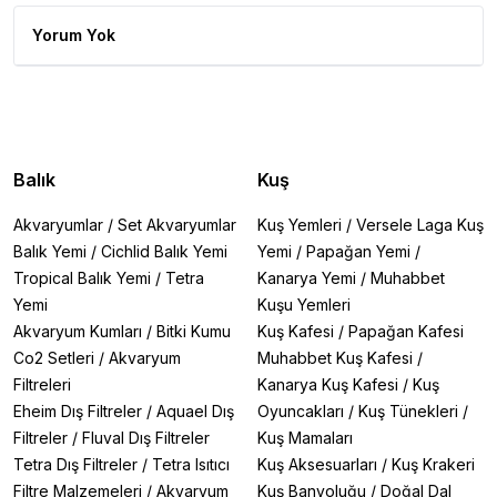
Yorum Yok
Balık
Kuş
Akvaryumlar
/
Set Akvaryumlar
Kuş Yemleri
/
Versele Laga Kuş
Balık Yemi
/
Cichlid Balık Yemi
Yemi
/
Papağan Yemi
/
Tropical Balık Yemi
/
Tetra
Kanarya Yemi
/
Muhabbet
Yemi
Kuşu Yemleri
Akvaryum Kumları
/
Bitki Kumu
Kuş Kafesi
/
Papağan Kafesi
Co2 Setleri
/
Akvaryum
Muhabbet Kuş Kafesi
/
Filtreleri
Kanarya Kuş Kafesi
/
Kuş
Eheim Dış Filtreler
/
Aquael Dış
Oyuncakları
/
Kuş Tünekleri
/
Filtreler
/
Fluval Dış Filtreler
Kuş Mamaları
Tetra Dış Filtreler
/
Tetra Isıtıcı
Kuş Aksesuarları
/
Kuş Krakeri
Filtre Malzemeleri
/
Akvaryum
Kuş Banyoluğu
/
Doğal Dal