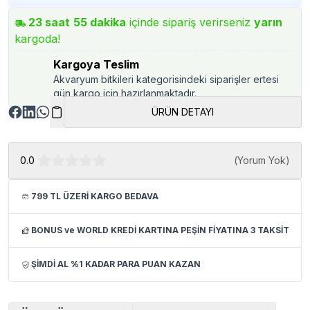
23
saat
55
dakika
içinde sipariş verirseniz
yarın
kargoda!
Kargoya Teslim
Akvaryum bitkileri kategorisindeki siparişler ertesi
gün kargo için hazırlanmaktadır.
ÜRÜN DETAYI
0.0
(
Yorum Yok
)
799 TL ÜZERİ KARGO BEDAVA
BONUS ve WORLD KREDİ KARTINA PEŞİN FİYATINA 3 TAKSİT
ŞİMDİ AL %1 KADAR PARA PUAN KAZAN