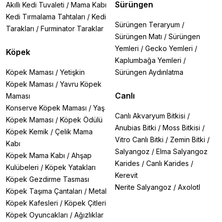
Sürüngen
Akıllı Kedi Tuvaleti
/
Mama Kabı
Kedi Tırmalama Tahtaları
/
Kedi
Sürüngen Teraryum
/
Tarakları
/
Furminator Taraklar
Sürüngen Matı
/
Sürüngen
Yemleri
/
Gecko Yemleri
/
Köpek
Kaplumbağa Yemleri
/
Köpek Maması
/
Yetişkin
Sürüngen Aydınlatma
Köpek Maması
/
Yavru Köpek
Canlı
Maması
Konserve Köpek Maması
/
Yaş
Canlı Akvaryum Bitkisi
/
Köpek Maması
/
Köpek Ödülü
Anubias Bitki
/
Moss Bitkisi
/
Köpek Kemik
/
Çelik Mama
Vitro Canlı Bitki
/
Zemin Bitki
/
Kabı
Salyangoz
/
Elma Salyangoz
Köpek Mama Kabı
/
Ahşap
Karides
/
Canlı Karides
/
Kulübeleri
/
Köpek Yatakları
Kerevit
Köpek Gezdirme Tasması
Nerite Salyangoz
/
Axolotl
Köpek Taşıma Çantaları
/
Metal
Köpek Kafesleri
/
Köpek Çitleri
Köpek Oyuncakları
/
Ağızlıklar