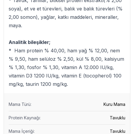
* Tavuk, Tahıllar, bitkisel protein ekstraktı(% 2,00
soya), et ve et türevleri, balık ve balık türevleri (%
2,00 somon), yağlar, katkı maddeleri, mineraller,
maya.
Analitik bileşikler;
* Ham protein % 40,00, ham yağ % 12,00, nem
% 9,50, ham selüloz % 2,50, kül % 8,00, kalsiyum
% 1,30, fosfor % 1,30, vitamin A 12.000 IU/kg,
vitamin D3 1200 IU/kg, vitamin E (tocopherol) 100
mg/kg, taurin 1200 mg/kg.
Mama Türü
:
Kuru Mama
Protein Kaynağı
:
Tavuklu
Mama İçeriği
:
Tavuklu