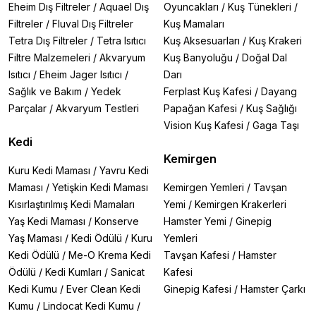
Eheim Dış Filtreler
/
Aquael Dış
Oyuncakları
/
Kuş Tünekleri
/
Filtreler
/
Fluval Dış Filtreler
Kuş Mamaları
Tetra Dış Filtreler
/
Tetra Isıtıcı
Kuş Aksesuarları
/
Kuş Krakeri
Filtre Malzemeleri
/
Akvaryum
Kuş Banyoluğu
/
Doğal Dal
Isıtıcı
/
Eheim Jager Isıtıcı
/
Darı
Sağlık ve Bakım
/
Yedek
Ferplast Kuş Kafesi
/
Dayang
Parçalar
/
Akvaryum Testleri
Papağan Kafesi
/
Kuş Sağlığı
Vision Kuş Kafesi
/
Gaga Taşı
Kedi
Kemirgen
Kuru Kedi Maması
/
Yavru Kedi
Maması
/
Yetişkin Kedi Maması
Kemirgen Yemleri
/
Tavşan
Kısırlaştırılmış Kedi Mamaları
Yemi
/
Kemirgen Krakerleri
Yaş Kedi Maması
/
Konserve
Hamster Yemi
/
Ginepig
Yaş Maması
/
Kedi Ödülü
/
Kuru
Yemleri
Kedi Ödülü
/
Me-O Krema Kedi
Tavşan Kafesi
/
Hamster
Ödülü
/
Kedi Kumları
/
Sanicat
Kafesi
Kedi Kumu
/
Ever Clean Kedi
Ginepig Kafesi
/
Hamster Çarkı
Kumu
/
Lindocat Kedi Kumu
/