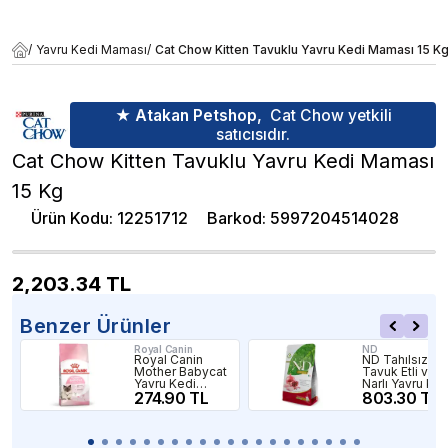
/
Yavru Kedi Maması
/
Cat Chow Kitten Tavuklu Yavru Kedi Maması 15 K
★ Atakan Petshop,
Cat Chow yetkili
satıcısıdır.
Cat Chow Kitten Tavuklu Yavru Kedi Maması
15 Kg
Ürün Kodu
:
12251712
Barkod
:
5997204514028
2,203.34
TL
Benzer Ürünler
Royal Canin
ND
Royal Canin
ND Tahılsız
Mother Babycat
Tavuk Etli ve
Yavru Kedi
Narlı Yavru Ked
Maması 400gr
274.90 TL
Maması
803.30 TL
Paketten Böl
1 Kg