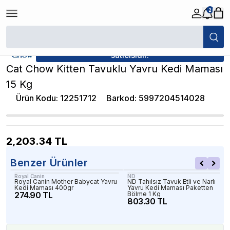
2
/
Yavru Kedi Maması
/
Cat Chow Kitten Tavuklu Yavru Kedi Maması 15 K
★ Atakan Petshop,
Cat Chow yetkili
satıcısıdır.
Cat Chow Kitten Tavuklu Yavru Kedi Maması
15 Kg
Ürün Kodu
:
12251712
Barkod
:
5997204514028
2,203.34
TL
Benzer Ürünler
Royal Canin
ND
Royal Canin Mother Babycat Yavru
ND Tahılsız Tavuk Etli ve Narlı
Kedi Maması 400gr
Yavru Kedi Maması Paketten
274.90 TL
Bölme 1 Kg
803.30 TL