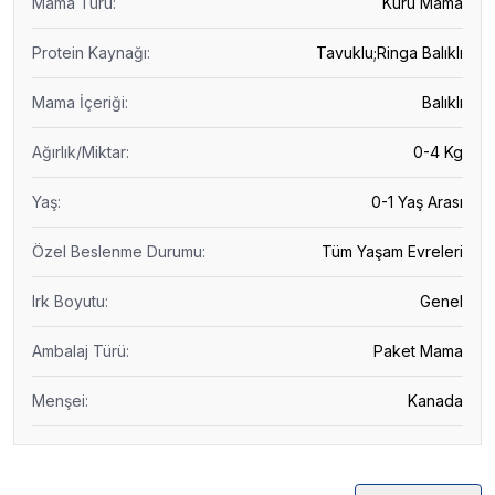
Mama Türü
:
Kuru Mama
Protein Kaynağı
:
Tavuklu;Ringa Balıklı
Mama İçeriği
:
Balıklı
Ağırlık/Miktar
:
0-4 Kg
Yaş
:
0-1 Yaş Arası
Özel Beslenme Durumu
:
Tüm Yaşam Evreleri
Irk Boyutu
:
Genel
Ambalaj Türü
:
Paket Mama
Menşei
:
Kanada