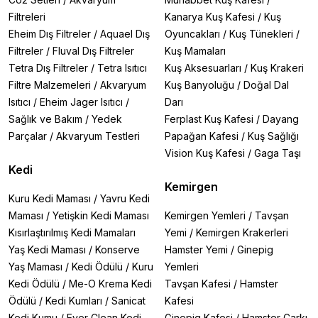
Filtreleri
Kanarya Kuş Kafesi
/
Kuş
Eheim Dış Filtreler
/
Aquael Dış
Oyuncakları
/
Kuş Tünekleri
/
Filtreler
/
Fluval Dış Filtreler
Kuş Mamaları
Tetra Dış Filtreler
/
Tetra Isıtıcı
Kuş Aksesuarları
/
Kuş Krakeri
Filtre Malzemeleri
/
Akvaryum
Kuş Banyoluğu
/
Doğal Dal
Isıtıcı
/
Eheim Jager Isıtıcı
/
Darı
Sağlık ve Bakım
/
Yedek
Ferplast Kuş Kafesi
/
Dayang
Parçalar
/
Akvaryum Testleri
Papağan Kafesi
/
Kuş Sağlığı
Vision Kuş Kafesi
/
Gaga Taşı
Kedi
Kemirgen
Kuru Kedi Maması
/
Yavru Kedi
Maması
/
Yetişkin Kedi Maması
Kemirgen Yemleri
/
Tavşan
Kısırlaştırılmış Kedi Mamaları
Yemi
/
Kemirgen Krakerleri
Yaş Kedi Maması
/
Konserve
Hamster Yemi
/
Ginepig
Yaş Maması
/
Kedi Ödülü
/
Kuru
Yemleri
Kedi Ödülü
/
Me-O Krema Kedi
Tavşan Kafesi
/
Hamster
Ödülü
/
Kedi Kumları
/
Sanicat
Kafesi
Kedi Kumu
/
Ever Clean Kedi
Ginepig Kafesi
/
Hamster Çarkı