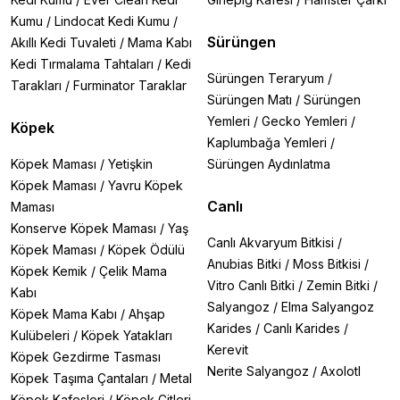
Kumu
/
Lindocat Kedi Kumu
/
Sürüngen
Akıllı Kedi Tuvaleti
/
Mama Kabı
Kedi Tırmalama Tahtaları
/
Kedi
Sürüngen Teraryum
/
Tarakları
/
Furminator Taraklar
Sürüngen Matı
/
Sürüngen
Yemleri
/
Gecko Yemleri
/
Köpek
Kaplumbağa Yemleri
/
Köpek Maması
/
Yetişkin
Sürüngen Aydınlatma
Köpek Maması
/
Yavru Köpek
Canlı
Maması
Konserve Köpek Maması
/
Yaş
Canlı Akvaryum Bitkisi
/
Köpek Maması
/
Köpek Ödülü
Anubias Bitki
/
Moss Bitkisi
/
Köpek Kemik
/
Çelik Mama
Vitro Canlı Bitki
/
Zemin Bitki
/
Kabı
Salyangoz
/
Elma Salyangoz
Köpek Mama Kabı
/
Ahşap
Karides
/
Canlı Karides
/
Kulübeleri
/
Köpek Yatakları
Kerevit
Köpek Gezdirme Tasması
Nerite Salyangoz
/
Axolotl
Köpek Taşıma Çantaları
/
Metal
Köpek Kafesleri
/
Köpek Çitleri