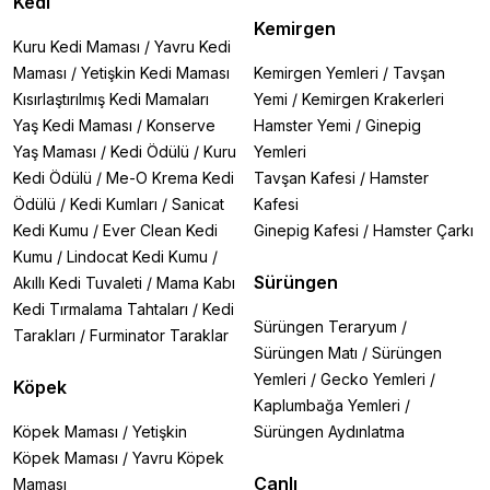
Kedi
Kemirgen
Kuru Kedi Maması
/
Yavru Kedi
Maması
/
Yetişkin Kedi Maması
Kemirgen Yemleri
/
Tavşan
Kısırlaştırılmış Kedi Mamaları
Yemi
/
Kemirgen Krakerleri
Yaş Kedi Maması
/
Konserve
Hamster Yemi
/
Ginepig
Yaş Maması
/
Kedi Ödülü
/
Kuru
Yemleri
Kedi Ödülü
/
Me-O Krema Kedi
Tavşan Kafesi
/
Hamster
Ödülü
/
Kedi Kumları
/
Sanicat
Kafesi
Kedi Kumu
/
Ever Clean Kedi
Ginepig Kafesi
/
Hamster Çarkı
Kumu
/
Lindocat Kedi Kumu
/
Sürüngen
Akıllı Kedi Tuvaleti
/
Mama Kabı
Kedi Tırmalama Tahtaları
/
Kedi
Sürüngen Teraryum
/
Tarakları
/
Furminator Taraklar
Sürüngen Matı
/
Sürüngen
Yemleri
/
Gecko Yemleri
/
Köpek
Kaplumbağa Yemleri
/
Köpek Maması
/
Yetişkin
Sürüngen Aydınlatma
Köpek Maması
/
Yavru Köpek
Canlı
Maması