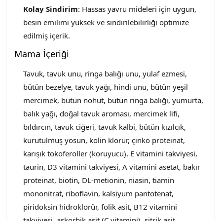
Kolay Sindirim
: Hassas yavru mideleri için uygun,
besin emilimi yüksek ve sindirilebilirliği optimize
edilmiş içerik.
Mama İçeriği
Tavuk, tavuk unu, ringa balığı unu, yulaf ezmesi,
bütün bezelye, tavuk yağı, hindi unu, bütün yeşil
mercimek, bütün nohut, bütün ringa balığı, yumurta,
balık yağı, doğal tavuk aroması, mercimek lifi,
bıldırcın, tavuk ciğeri, tavuk kalbi, bütün kızılcık,
kurutulmuş yosun, kolin klorür, çinko proteinat,
karışık tokoferoller (koruyucu), E vitamini takviyesi,
taurin, D3 vitamini takviyesi, A vitamini asetat, bakır
proteinat, biotin, DL-metionin, niasin, tiamin
mononitrat, riboflavin, kalsiyum pantotenat,
piridoksin hidroklorür, folik asit, B12 vitamini
takviyesi, askorbik asit (C vitamini), sitrik asit