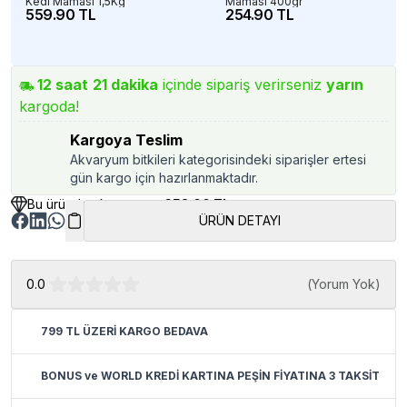
Kedi Maması 1,5Kg
Maması 400gr
559.90 TL
254.90 TL
12
saat
21
dakika
içinde sipariş verirseniz
yarın
kargoda!
Kargoya Teslim
Akvaryum bitkileri kategorisindeki siparişler ertesi
gün kargo için hazırlanmaktadır.
Bu üründen kazancınız
652.00 TL
ÜRÜN DETAYI
0.0
(
Yorum Yok
)
799 TL ÜZERİ KARGO BEDAVA
BONUS ve WORLD KREDİ KARTINA PEŞİN FİYATINA 3 TAKSİT