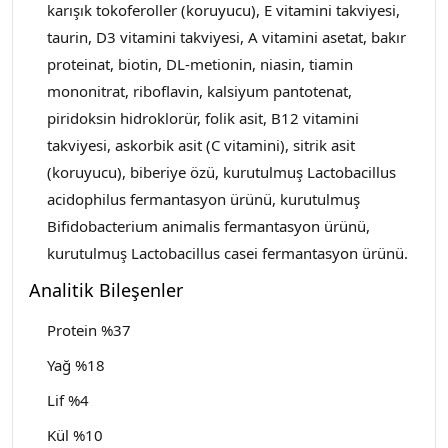
karışık tokoferoller (koruyucu), E vitamini takviyesi,
taurin, D3 vitamini takviyesi, A vitamini asetat, bakır
proteinat, biotin, DL-metionin, niasin, tiamin
mononitrat, riboflavin, kalsiyum pantotenat,
piridoksin hidroklorür, folik asit, B12 vitamini
takviyesi, askorbik asit (C vitamini), sitrik asit
(koruyucu), biberiye özü, kurutulmuş Lactobacillus
acidophilus fermantasyon ürünü, kurutulmuş
Bifidobacterium animalis fermantasyon ürünü,
kurutulmuş Lactobacillus casei fermantasyon ürünü.
Analitik Bileşenler
Protein %37
Yağ %18
Lif %4
Kül %10