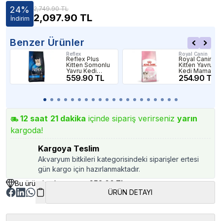
24
%
2,749.90 TL
2,097.90
TL
İndirim
Benzer Ürünler
Reflex
Royal Canin
Reflex Plus
Royal Canin
Kitten Somonlu
Kitten Yavru
Yavru Kedi
Kedi Maması
Maması 1,5Kg
559.90 TL
400gr
254.90 TL
12
saat
21
dakika
içinde sipariş verirseniz
yarın
kargoda!
Kargoya Teslim
Akvaryum bitkileri kategorisindeki siparişler ertesi
gün kargo için hazırlanmaktadır.
Bu üründen kazancınız
652.00 TL
ÜRÜN DETAYI