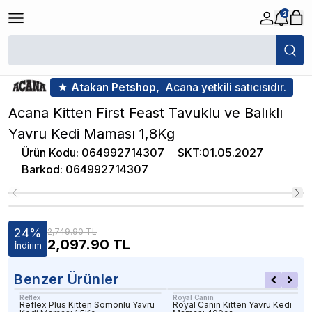
2
/
Yavru Kedi Maması
/
Acana Kitten First Feast Tavuklu ve Balıklı Yavru
Yavru Kedi Maması Kategorisinde
En Çok Satan 7. Ürünü
★ Atakan Petshop,
Acana yetkili satıcısıdır.
Acana Kitten First Feast Tavuklu ve Balıklı
Yavru Kedi Maması 1,8Kg
Ürün Kodu
:
064992714307
SKT
:
01.05.2027
Barkod
:
064992714307
24
%
2,749.90 TL
2,097.90
TL
İndirim
Benzer Ürünler
Reflex
Royal Canin
Reflex Plus Kitten Somonlu Yavru
Royal Canin Kitten Yavru Kedi