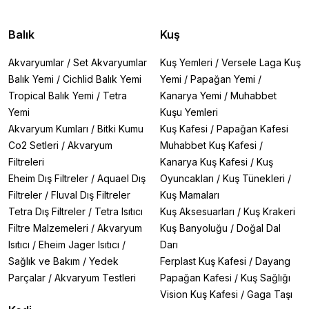
Balık
Kuş
Akvaryumlar
/
Set Akvaryumlar
Kuş Yemleri
/
Versele Laga Kuş
Balık Yemi
/
Cichlid Balık Yemi
Yemi
/
Papağan Yemi
/
Tropical Balık Yemi
/
Tetra
Kanarya Yemi
/
Muhabbet
Yemi
Kuşu Yemleri
Akvaryum Kumları
/
Bitki Kumu
Kuş Kafesi
/
Papağan Kafesi
Co2 Setleri
/
Akvaryum
Muhabbet Kuş Kafesi
/
Filtreleri
Kanarya Kuş Kafesi
/
Kuş
Eheim Dış Filtreler
/
Aquael Dış
Oyuncakları
/
Kuş Tünekleri
/
Filtreler
/
Fluval Dış Filtreler
Kuş Mamaları
Tetra Dış Filtreler
/
Tetra Isıtıcı
Kuş Aksesuarları
/
Kuş Krakeri
Filtre Malzemeleri
/
Akvaryum
Kuş Banyoluğu
/
Doğal Dal
Isıtıcı
/
Eheim Jager Isıtıcı
/
Darı
Sağlık ve Bakım
/
Yedek
Ferplast Kuş Kafesi
/
Dayang
Parçalar
/
Akvaryum Testleri
Papağan Kafesi
/
Kuş Sağlığı
Vision Kuş Kafesi
/
Gaga Taşı