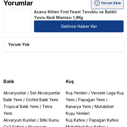
Yorumlar
Yorum Ekle
Acana Kitten First Feast Tavuklu ve Balıklı Yavru Kedi 
Acana Kitten First Feast Tavuklu ve Balıklı
Yavru Kedi Maması 1,8Kg
Gelince Haber Ver
Yorum Yok
Balık
Kuş
Akvaryumlar
/
Set Akvaryumlar
Kuş Yemleri
/
Versele Laga Kuş
Balık Yemi
/
Cichlid Balık Yemi
Yemi
/
Papağan Yemi
/
Tropical Balık Yemi
/
Tetra
Kanarya Yemi
/
Muhabbet
Yemi
Kuşu Yemleri
Akvaryum Kumları
/
Bitki Kumu
Kuş Kafesi
/
Papağan Kafesi
Co2 Setleri
/
Akvaryum
Muhabbet Kuş Kafesi
/