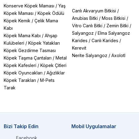
Konserve Köpek Maması
/
Yaş
Canlı Akvaryum Bitkisi
/
Köpek Maması
/
Köpek Ödülü
Anubias Bitki
/
Moss Bitkisi
/
Köpek Kemik
/
Çelik Mama
Vitro Canlı Bitki
/
Zemin Bitki
/
Kabı
Salyangoz
/
Elma Salyangoz
Köpek Mama Kabı
/
Ahşap
Karides
/
Canlı Karides
/
Kulübeleri
/
Köpek Yatakları
Kerevit
Köpek Gezdirme Tasması
Nerite Salyangoz
/
Axolotl
Köpek Taşıma Çantaları
/
Metal
Köpek Kafesleri
/
Köpek Çitleri
Köpek Oyuncakları
/
Ağızlıklar
Köpek Tarakları
/
M-Pets
Tarak
Bizi Takip Edin
Mobil Uygulamalar
Facebook