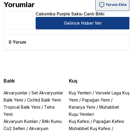
Yorumlar
Yorum Ekle
Cabomba Purple Saksı Canlı Bitki Ürün Yorumları
Cabomba Purple Saksı Canlı Bitki
Gelince Haber Ver
0 Yorum
Balık
Kuş
Akvaryumlar
/
Set Akvaryumlar
Kuş Yemleri
/
Versele Laga Kuş
Balık Yemi
/
Cichlid Balık Yemi
Yemi
/
Papağan Yemi
/
Tropical Balık Yemi
/
Tetra
Kanarya Yemi
/
Muhabbet
Yemi
Kuşu Yemleri
Akvaryum Kumları
/
Bitki Kumu
Kuş Kafesi
/
Papağan Kafesi
Co2 Setleri
/
Akvaryum
Muhabbet Kuş Kafesi
/