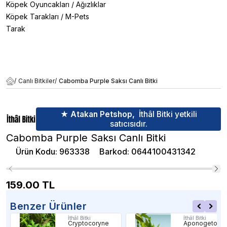
Köpek Oyuncakları
/
Ağızlıklar
Köpek Tarakları
/
M-Pets
Tarak
/
Canlı Bitkiler
/
Cabomba Purple Saksı Canlı Bitki
★ Atakan Petshop,
İthâl Bitki yetkili
satıcısıdır.
Cabomba Purple Saksı Canlı Bitki
Ürün Kodu
:
963338
Barkod
:
0644100431342
159.00
TL
Benzer Ürünler
İthâl Bitki
İthâl Bitki
Cryptocoryne
Aponogeton