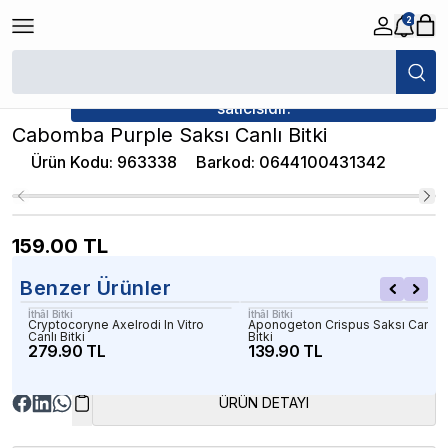
2
/
Canlı Bitkiler
/
Cabomba Purple Saksı Canlı Bitki
★ Atakan Petshop,
İthâl Bitki yetkili
satıcısıdır.
Cabomba Purple Saksı Canlı Bitki
Ürün Kodu
:
963338
Barkod
:
0644100431342
159.00
TL
Benzer Ürünler
İthâl Bitki
İthâl Bitki
Cryptocoryne Axelrodi In Vitro
Aponogeton Crispus Saksı Canlı
Canlı Bitki
Bitki
279.90 TL
139.90 TL
ÜRÜN DETAYI