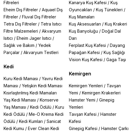
Filtreleri
Kanarya Kuş Kafesi
/
Kuş
Eheim Dış Filtreler
/
Aquael Dış
Oyuncakları
/
Kuş Tünekleri
/
Filtreler
/
Fluval Dış Filtreler
Kuş Mamaları
Tetra Dış Filtreler
/
Tetra Isıtıcı
Kuş Aksesuarları
/
Kuş Krakeri
Filtre Malzemeleri
/
Akvaryum
Kuş Banyoluğu
/
Doğal Dal
Isıtıcı
/
Eheim Jager Isıtıcı
/
Darı
Sağlık ve Bakım
/
Yedek
Ferplast Kuş Kafesi
/
Dayang
Parçalar
/
Akvaryum Testleri
Papağan Kafesi
/
Kuş Sağlığı
Vision Kuş Kafesi
/
Gaga Taşı
Kedi
Kemirgen
Kuru Kedi Maması
/
Yavru Kedi
Maması
/
Yetişkin Kedi Maması
Kemirgen Yemleri
/
Tavşan
Kısırlaştırılmış Kedi Mamaları
Yemi
/
Kemirgen Krakerleri
Yaş Kedi Maması
/
Konserve
Hamster Yemi
/
Ginepig
Yaş Maması
/
Kedi Ödülü
/
Kuru
Yemleri
Kedi Ödülü
/
Me-O Krema Kedi
Tavşan Kafesi
/
Hamster
Ödülü
/
Kedi Kumları
/
Sanicat
Kafesi
Kedi Kumu
/
Ever Clean Kedi
Ginepig Kafesi
/
Hamster Çarkı