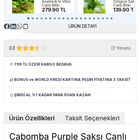
Axelrodi In Vitro
Crispus Saksı
Canlı Bitki
Canlı Bitki
279.90 TL
139.90 TL
ÜRÜN DETAYI
3.3
(
3 Yorum
)
799 TL ÜZERİ KARGO BEDAVA
BONUS ve WORLD KREDİ KARTINA PEŞİN FİYATINA 3 TAKSİT
ŞİMDİ AL %1 KADAR PARA PUAN KAZAN
Ürün Özellikleri
Taksit Seçenekleri
Cabomba Purple Saksı Canlı