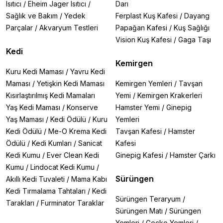
Isıtıcı
/
Eheim Jager Isıtıcı
/
Darı
Sağlık ve Bakım
/
Yedek
Ferplast Kuş Kafesi
/
Dayang
Parçalar
/
Akvaryum Testleri
Papağan Kafesi
/
Kuş Sağlığı
Vision Kuş Kafesi
/
Gaga Taşı
Kedi
Kemirgen
Kuru Kedi Maması
/
Yavru Kedi
Maması
/
Yetişkin Kedi Maması
Kemirgen Yemleri
/
Tavşan
Kısırlaştırılmış Kedi Mamaları
Yemi
/
Kemirgen Krakerleri
Yaş Kedi Maması
/
Konserve
Hamster Yemi
/
Ginepig
Yaş Maması
/
Kedi Ödülü
/
Kuru
Yemleri
Kedi Ödülü
/
Me-O Krema Kedi
Tavşan Kafesi
/
Hamster
Ödülü
/
Kedi Kumları
/
Sanicat
Kafesi
Kedi Kumu
/
Ever Clean Kedi
Ginepig Kafesi
/
Hamster Çarkı
Kumu
/
Lindocat Kedi Kumu
/
Sürüngen
Akıllı Kedi Tuvaleti
/
Mama Kabı
Kedi Tırmalama Tahtaları
/
Kedi
Sürüngen Teraryum
/
Tarakları
/
Furminator Taraklar
Sürüngen Matı
/
Sürüngen
Yemleri
/
Gecko Yemleri
/