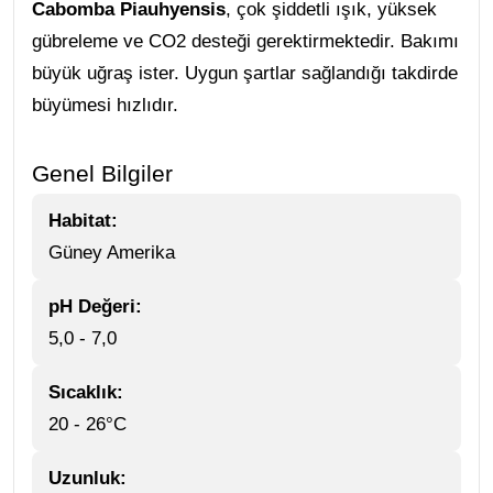
Cabomba Piauhyensis
, çok şiddetli ışık, yüksek
gübreleme ve CO2 desteği gerektirmektedir. Bakımı
büyük uğraş ister. Uygun şartlar sağlandığı takdirde
büyümesi hızlıdır.
Genel Bilgiler
Habitat:
Güney Amerika
pH Değeri:
5,0 - 7,0
Sıcaklık:
20 - 26°C
Uzunluk: