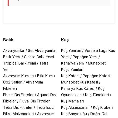
.
.
Balık
Kuş
Akvaryumlar
/
Set Akvaryumlar
Kuş Yemleri
/
Versele Laga Kuş
Balık Yemi
/
Cichlid Balık Yemi
Yemi
/
Papağan Yemi
/
Tropical Balık Yemi
/
Tetra
Kanarya Yemi
/
Muhabbet
Yemi
Kuşu Yemleri
Akvaryum Kumları
/
Bitki Kumu
Kuş Kafesi
/
Papağan Kafesi
Co2 Setleri
/
Akvaryum
Muhabbet Kuş Kafesi
/
Filtreleri
Kanarya Kuş Kafesi
/
Kuş
Eheim Dış Filtreler
/
Aquael Dış
Oyuncakları
/
Kuş Tünekleri
/
Filtreler
/
Fluval Dış Filtreler
Kuş Mamaları
Tetra Dış Filtreler
/
Tetra Isıtıcı
Kuş Aksesuarları
/
Kuş Krakeri
Filtre Malzemeleri
/
Akvaryum
Kuş Banyoluğu
/
Doğal Dal