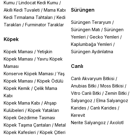
Kumu
/
Lindocat Kedi Kumu
/
Sürüngen
Akıllı Kedi Tuvaleti
/
Mama Kabı
Kedi Tırmalama Tahtaları
/
Kedi
Sürüngen Teraryum
/
Tarakları
/
Furminator Taraklar
Sürüngen Matı
/
Sürüngen
Yemleri
/
Gecko Yemleri
/
Köpek
Kaplumbağa Yemleri
/
Köpek Maması
/
Yetişkin
Sürüngen Aydınlatma
Köpek Maması
/
Yavru Köpek
Canlı
Maması
Konserve Köpek Maması
/
Yaş
Canlı Akvaryum Bitkisi
/
Köpek Maması
/
Köpek Ödülü
Anubias Bitki
/
Moss Bitkisi
/
Köpek Kemik
/
Çelik Mama
Vitro Canlı Bitki
/
Zemin Bitki
/
Kabı
Salyangoz
/
Elma Salyangoz
Köpek Mama Kabı
/
Ahşap
Karides
/
Canlı Karides
/
Kulübeleri
/
Köpek Yatakları
Kerevit
Köpek Gezdirme Tasması
Nerite Salyangoz
/
Axolotl
Köpek Taşıma Çantaları
/
Metal
Köpek Kafesleri
/
Köpek Çitleri