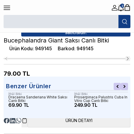
2
/
Canlı Bitkiler
/
Bucephalandra Giant Saksı Canlı Bitki
★ Atakan Petshop,
İthâl Bitki yetkili
satıcısıdır.
Bucephalandra Giant Saksı Canlı Bitki
Ürün Kodu
:
949145
Barkod
:
949145
79.00
TL
Benzer Ürünler
İthâl Bitki
İthâl Bitki
Dracaena Sanderiana White Saksı
Proserpinaca Palustris Cuba In
Canlı Bitki
Vitro Cup Canlı Bitki
69.90 TL
249.90 TL
ÜRÜN DETAYI