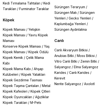
Kedi Tırmalama Tahtaları
/
Kedi
Sürüngen Teraryum
/
Tarakları
/
Furminator Taraklar
Sürüngen Matı
/
Sürüngen
Yemleri
/
Gecko Yemleri
/
Köpek
Kaplumbağa Yemleri
/
Köpek Maması
/
Yetişkin
Sürüngen Aydınlatma
Köpek Maması
/
Yavru Köpek
Canlı
Maması
Konserve Köpek Maması
/
Yaş
Canlı Akvaryum Bitkisi
/
Köpek Maması
/
Köpek Ödülü
Anubias Bitki
/
Moss Bitkisi
/
Köpek Kemik
/
Çelik Mama
Vitro Canlı Bitki
/
Zemin Bitki
/
Kabı
Salyangoz
/
Elma Salyangoz
Köpek Mama Kabı
/
Ahşap
Karides
/
Canlı Karides
/
Kulübeleri
/
Köpek Yatakları
Kerevit
Köpek Gezdirme Tasması
Nerite Salyangoz
/
Axolotl
Köpek Taşıma Çantaları
/
Metal
Köpek Kafesleri
/
Köpek Çitleri
Köpek Oyuncakları
/
Ağızlıklar
Köpek Tarakları
/
M-Pets