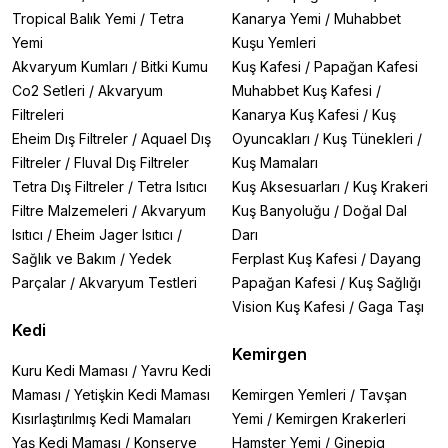
Tropical Balık Yemi
/
Tetra
Kanarya Yemi
/
Muhabbet
Yemi
Kuşu Yemleri
Akvaryum Kumları
/
Bitki Kumu
Kuş Kafesi
/
Papağan Kafesi
Co2 Setleri
/
Akvaryum
Muhabbet Kuş Kafesi
/
Filtreleri
Kanarya Kuş Kafesi
/
Kuş
Eheim Dış Filtreler
/
Aquael Dış
Oyuncakları
/
Kuş Tünekleri
/
Filtreler
/
Fluval Dış Filtreler
Kuş Mamaları
Tetra Dış Filtreler
/
Tetra Isıtıcı
Kuş Aksesuarları
/
Kuş Krakeri
Filtre Malzemeleri
/
Akvaryum
Kuş Banyoluğu
/
Doğal Dal
Isıtıcı
/
Eheim Jager Isıtıcı
/
Darı
Sağlık ve Bakım
/
Yedek
Ferplast Kuş Kafesi
/
Dayang
Parçalar
/
Akvaryum Testleri
Papağan Kafesi
/
Kuş Sağlığı
Vision Kuş Kafesi
/
Gaga Taşı
Kedi
Kemirgen
Kuru Kedi Maması
/
Yavru Kedi
Maması
/
Yetişkin Kedi Maması
Kemirgen Yemleri
/
Tavşan
Kısırlaştırılmış Kedi Mamaları
Yemi
/
Kemirgen Krakerleri
Yaş Kedi Maması
/
Konserve
Hamster Yemi
/
Ginepig