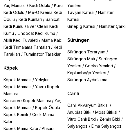
Yaş Maması
/
Kedi Ödülü
/
Kuru
Yemleri
Kedi Ödülü
/
Me-O Krema Kedi
Tavşan Kafesi
/
Hamster
Ödülü
/
Kedi Kumları
/
Sanicat
Kafesi
Kedi Kumu
/
Ever Clean Kedi
Ginepig Kafesi
/
Hamster Çarkı
Kumu
/
Lindocat Kedi Kumu
/
Sürüngen
Akıllı Kedi Tuvaleti
/
Mama Kabı
Kedi Tırmalama Tahtaları
/
Kedi
Sürüngen Teraryum
/
Tarakları
/
Furminator Taraklar
Sürüngen Matı
/
Sürüngen
Yemleri
/
Gecko Yemleri
/
Köpek
Kaplumbağa Yemleri
/
Köpek Maması
/
Yetişkin
Sürüngen Aydınlatma
Köpek Maması
/
Yavru Köpek
Canlı
Maması
Konserve Köpek Maması
/
Yaş
Canlı Akvaryum Bitkisi
/
Köpek Maması
/
Köpek Ödülü
Anubias Bitki
/
Moss Bitkisi
/
Köpek Kemik
/
Çelik Mama
Vitro Canlı Bitki
/
Zemin Bitki
/
Kabı
Salyangoz
/
Elma Salyangoz
Köpek Mama Kabı
/
Ahşap