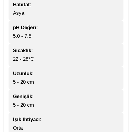
Habitat:
Asya
pH Değeri:
5,0 - 7,5
Sıcaklık:
22 - 28°C
Uzunluk:
5 - 20 cm
Genişlik:
5 - 20 cm
Işık İhtiyacı:
Orta