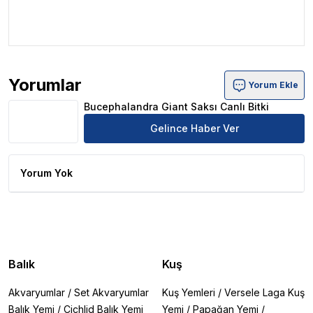
.
.
Yorumlar
Yorum Ekle
Bucephalandra Giant Saksı Canlı Bitki Ürün Yorumları
Bucephalandra Giant Saksı Canlı Bitki
Gelince Haber Ver
Yorum Yok
Balık
Kuş
Akvaryumlar
/
Set Akvaryumlar
Kuş Yemleri
/
Versele Laga Kuş
Balık Yemi
/
Cichlid Balık Yemi
Yemi
/
Papağan Yemi
/