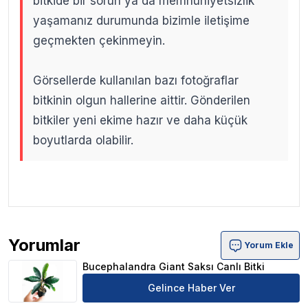
bitkide bir sorun ya da memnuniyetsizlik
yaşamanız durumunda bizimle iletişime
geçmekten çekinmeyin.
Görsellerde kullanılan bazı fotoğraflar
bitkinin olgun hallerine aittir. Gönderilen
bitkiler yeni ekime hazır ve daha küçük
boyutlarda olabilir.
.
.
Yorumlar
Yorum Ekle
Bucephalandra Giant Saksı Canlı Bitki Ürün Yorumları
Bucephalandra Giant Saksı Canlı Bitki
Gelince Haber Ver