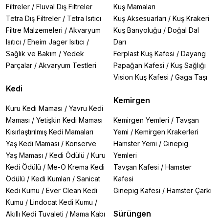
Filtreler
/
Fluval Dış Filtreler
Kuş Mamaları
Tetra Dış Filtreler
/
Tetra Isıtıcı
Kuş Aksesuarları
/
Kuş Krakeri
Filtre Malzemeleri
/
Akvaryum
Kuş Banyoluğu
/
Doğal Dal
Isıtıcı
/
Eheim Jager Isıtıcı
/
Darı
Sağlık ve Bakım
/
Yedek
Ferplast Kuş Kafesi
/
Dayang
Parçalar
/
Akvaryum Testleri
Papağan Kafesi
/
Kuş Sağlığı
Vision Kuş Kafesi
/
Gaga Taşı
Kedi
Kemirgen
Kuru Kedi Maması
/
Yavru Kedi
Maması
/
Yetişkin Kedi Maması
Kemirgen Yemleri
/
Tavşan
Kısırlaştırılmış Kedi Mamaları
Yemi
/
Kemirgen Krakerleri
Yaş Kedi Maması
/
Konserve
Hamster Yemi
/
Ginepig
Yaş Maması
/
Kedi Ödülü
/
Kuru
Yemleri
Kedi Ödülü
/
Me-O Krema Kedi
Tavşan Kafesi
/
Hamster
Ödülü
/
Kedi Kumları
/
Sanicat
Kafesi
Kedi Kumu
/
Ever Clean Kedi
Ginepig Kafesi
/
Hamster Çarkı
Kumu
/
Lindocat Kedi Kumu
/
Sürüngen
Akıllı Kedi Tuvaleti
/
Mama Kabı