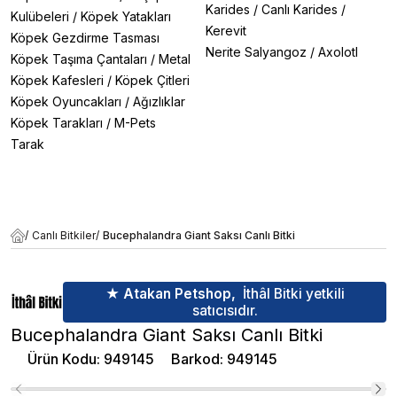
Karides
/
Canlı Karides
/
Kulübeleri
/
Köpek Yatakları
Kerevit
Köpek Gezdirme Tasması
Nerite Salyangoz
/
Axolotl
Köpek Taşıma Çantaları
/
Metal
Köpek Kafesleri
/
Köpek Çitleri
Köpek Oyuncakları
/
Ağızlıklar
Köpek Tarakları
/
M-Pets
Tarak
/
Canlı Bitkiler
/
Bucephalandra Giant Saksı Canlı Bitki
★ Atakan Petshop,
İthâl Bitki yetkili
satıcısıdır.
Bucephalandra Giant Saksı Canlı Bitki
Ürün Kodu
:
949145
Barkod
:
949145