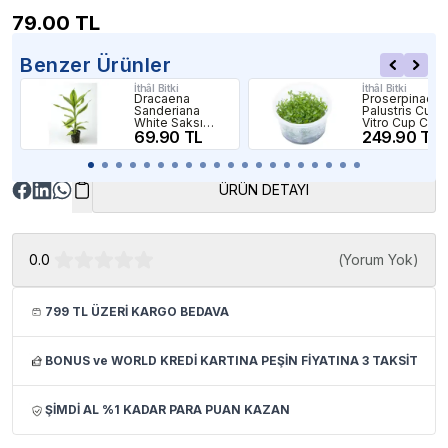
79.00
TL
Benzer Ürünler
İthâl Bitki
İthâl Bitki
Dracaena
Proserpinaca
Sanderiana
Palustris Cuba 
White Saksı
Vitro Cup Canlı
Canlı Bitki
69.90 TL
Bitki
249.90 TL
ÜRÜN DETAYI
0.0
(
Yorum Yok
)
799 TL ÜZERİ KARGO BEDAVA
BONUS ve WORLD KREDİ KARTINA PEŞİN FİYATINA 3 TAKSİT
ŞİMDİ AL %1 KADAR PARA PUAN KAZAN