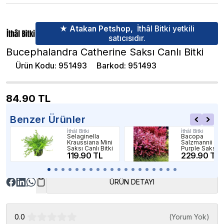
★ Atakan Petshop,
İthâl Bitki yetkili
satıcısıdır.
Bucephalandra Catherine Saksı Canlı Bitki
Ürün Kodu
:
951493
Barkod
:
951493
84.90
TL
Benzer Ürünler
İthâl Bitki
İthâl Bitki
Selaginella
Bacopa
Kraussiana Mini
Salzmannii
Saksı Canlı Bitki
Purple Saksı
119.90 TL
Canlı Bitki
229.90 TL
ÜRÜN DETAYI
0.0
(
Yorum Yok
)