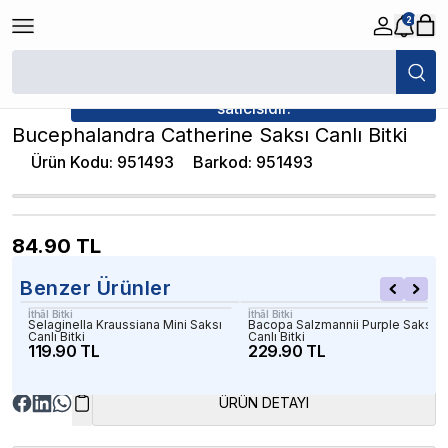
2
/
Canlı Bitkiler
/
Bucephalandra Catherine Saksı Canlı Bitki
★ Atakan Petshop,
İthâl Bitki yetkili
satıcısıdır.
Bucephalandra Catherine Saksı Canlı Bitki
Ürün Kodu
:
951493
Barkod
:
951493
84.90
TL
Benzer Ürünler
İthâl Bitki
İthâl Bitki
Selaginella Kraussiana Mini Saksı
Bacopa Salzmannii Purple Saksı
Canlı Bitki
Canlı Bitki
119.90 TL
229.90 TL
ÜRÜN DETAYI