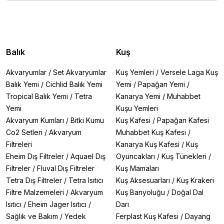
Balık
Kuş
Akvaryumlar
/
Set Akvaryumlar
Kuş Yemleri
/
Versele Laga Kuş
Balık Yemi
/
Cichlid Balık Yemi
Yemi
/
Papağan Yemi
/
Tropical Balık Yemi
/
Tetra
Kanarya Yemi
/
Muhabbet
Yemi
Kuşu Yemleri
Akvaryum Kumları
/
Bitki Kumu
Kuş Kafesi
/
Papağan Kafesi
Co2 Setleri
/
Akvaryum
Muhabbet Kuş Kafesi
/
Filtreleri
Kanarya Kuş Kafesi
/
Kuş
Eheim Dış Filtreler
/
Aquael Dış
Oyuncakları
/
Kuş Tünekleri
/
Filtreler
/
Fluval Dış Filtreler
Kuş Mamaları
Tetra Dış Filtreler
/
Tetra Isıtıcı
Kuş Aksesuarları
/
Kuş Krakeri
Filtre Malzemeleri
/
Akvaryum
Kuş Banyoluğu
/
Doğal Dal
Isıtıcı
/
Eheim Jager Isıtıcı
/
Darı
Sağlık ve Bakım
/
Yedek
Ferplast Kuş Kafesi
/
Dayang