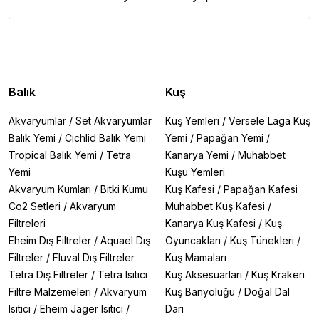
Balık
Kuş
Akvaryumlar
/
Set Akvaryumlar
Kuş Yemleri
/
Versele Laga Kuş
Balık Yemi
/
Cichlid Balık Yemi
Yemi
/
Papağan Yemi
/
Tropical Balık Yemi
/
Tetra
Kanarya Yemi
/
Muhabbet
Yemi
Kuşu Yemleri
Akvaryum Kumları
/
Bitki Kumu
Kuş Kafesi
/
Papağan Kafesi
Co2 Setleri
/
Akvaryum
Muhabbet Kuş Kafesi
/
Filtreleri
Kanarya Kuş Kafesi
/
Kuş
Eheim Dış Filtreler
/
Aquael Dış
Oyuncakları
/
Kuş Tünekleri
/
Filtreler
/
Fluval Dış Filtreler
Kuş Mamaları
Tetra Dış Filtreler
/
Tetra Isıtıcı
Kuş Aksesuarları
/
Kuş Krakeri
Filtre Malzemeleri
/
Akvaryum
Kuş Banyoluğu
/
Doğal Dal
Isıtıcı
/
Eheim Jager Isıtıcı
/
Darı