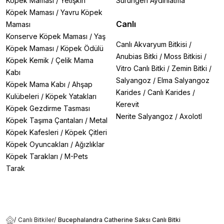
Köpek Maması
/
Yetişkin
Sürüngen Aydınlatma
Köpek Maması
/
Yavru Köpek
Canlı
Maması
Konserve Köpek Maması
/
Yaş
Canlı Akvaryum Bitkisi
/
Köpek Maması
/
Köpek Ödülü
Anubias Bitki
/
Moss Bitkisi
/
Köpek Kemik
/
Çelik Mama
Vitro Canlı Bitki
/
Zemin Bitki
/
Kabı
Salyangoz
/
Elma Salyangoz
Köpek Mama Kabı
/
Ahşap
Karides
/
Canlı Karides
/
Kulübeleri
/
Köpek Yatakları
Kerevit
Köpek Gezdirme Tasması
Nerite Salyangoz
/
Axolotl
Köpek Taşıma Çantaları
/
Metal
Köpek Kafesleri
/
Köpek Çitleri
Köpek Oyuncakları
/
Ağızlıklar
Köpek Tarakları
/
M-Pets
Tarak
/
Canlı Bitkiler
/
Bucephalandra Catherine Saksı Canlı Bitki