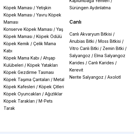
Kaplumbağa Yemleri
/
Köpek Maması
/
Yetişkin
Sürüngen Aydınlatma
Köpek Maması
/
Yavru Köpek
Canlı
Maması
Konserve Köpek Maması
/
Yaş
Canlı Akvaryum Bitkisi
/
Köpek Maması
/
Köpek Ödülü
Anubias Bitki
/
Moss Bitkisi
/
Köpek Kemik
/
Çelik Mama
Vitro Canlı Bitki
/
Zemin Bitki
/
Kabı
Salyangoz
/
Elma Salyangoz
Köpek Mama Kabı
/
Ahşap
Karides
/
Canlı Karides
/
Kulübeleri
/
Köpek Yatakları
Kerevit
Köpek Gezdirme Tasması
Nerite Salyangoz
/
Axolotl
Köpek Taşıma Çantaları
/
Metal
Köpek Kafesleri
/
Köpek Çitleri
Köpek Oyuncakları
/
Ağızlıklar
Köpek Tarakları
/
M-Pets
Tarak