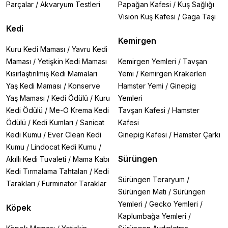
Parçalar
/
Akvaryum Testleri
Papağan Kafesi
/
Kuş Sağlığı
Vision Kuş Kafesi
/
Gaga Taşı
Kedi
Kemirgen
Kuru Kedi Maması
/
Yavru Kedi
Maması
/
Yetişkin Kedi Maması
Kemirgen Yemleri
/
Tavşan
Kısırlaştırılmış Kedi Mamaları
Yemi
/
Kemirgen Krakerleri
Yaş Kedi Maması
/
Konserve
Hamster Yemi
/
Ginepig
Yaş Maması
/
Kedi Ödülü
/
Kuru
Yemleri
Kedi Ödülü
/
Me-O Krema Kedi
Tavşan Kafesi
/
Hamster
Ödülü
/
Kedi Kumları
/
Sanicat
Kafesi
Kedi Kumu
/
Ever Clean Kedi
Ginepig Kafesi
/
Hamster Çarkı
Kumu
/
Lindocat Kedi Kumu
/
Sürüngen
Akıllı Kedi Tuvaleti
/
Mama Kabı
Kedi Tırmalama Tahtaları
/
Kedi
Sürüngen Teraryum
/
Tarakları
/
Furminator Taraklar
Sürüngen Matı
/
Sürüngen
Yemleri
/
Gecko Yemleri
/
Köpek
Kaplumbağa Yemleri
/