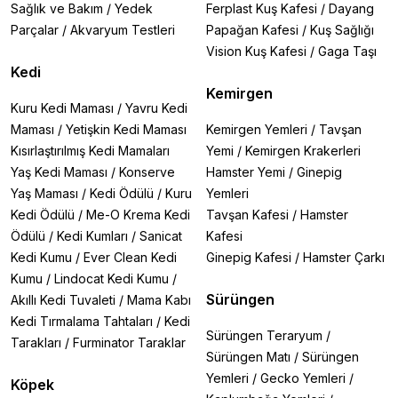
Sağlık ve Bakım
/
Yedek
Ferplast Kuş Kafesi
/
Dayang
Parçalar
/
Akvaryum Testleri
Papağan Kafesi
/
Kuş Sağlığı
Vision Kuş Kafesi
/
Gaga Taşı
Kedi
Kemirgen
Kuru Kedi Maması
/
Yavru Kedi
Maması
/
Yetişkin Kedi Maması
Kemirgen Yemleri
/
Tavşan
Kısırlaştırılmış Kedi Mamaları
Yemi
/
Kemirgen Krakerleri
Yaş Kedi Maması
/
Konserve
Hamster Yemi
/
Ginepig
Yaş Maması
/
Kedi Ödülü
/
Kuru
Yemleri
Kedi Ödülü
/
Me-O Krema Kedi
Tavşan Kafesi
/
Hamster
Ödülü
/
Kedi Kumları
/
Sanicat
Kafesi
Kedi Kumu
/
Ever Clean Kedi
Ginepig Kafesi
/
Hamster Çarkı
Kumu
/
Lindocat Kedi Kumu
/
Sürüngen
Akıllı Kedi Tuvaleti
/
Mama Kabı
Kedi Tırmalama Tahtaları
/
Kedi
Sürüngen Teraryum
/
Tarakları
/
Furminator Taraklar
Sürüngen Matı
/
Sürüngen
Yemleri
/
Gecko Yemleri
/
Köpek