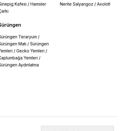
Ginepig Kafesi
/
Hamster
Nerite Salyangoz
/
Axolotl
Çarkı
Sürüngen
Sürüngen Teraryum
/
Sürüngen Matı
/
Sürüngen
Yemleri
/
Gecko Yemleri
/
Kaplumbağa Yemleri
/
Sürüngen Aydınlatma