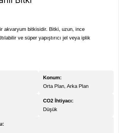
lı Bitki
 akvaryum bitkisidir. Bitki, uzun, ince
abilir ve süper yapıştırıcı jel veya iplik
Konum:
Orta Plan, Arka Plan
CO2 İhtiyacı:
Düşük
u: