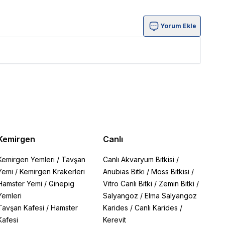
Yorum Ekle
Kemirgen
Canlı
Kemirgen Yemleri
/
Tavşan
Canlı Akvaryum Bitkisi
/
Yemi
/
Kemirgen Krakerleri
Anubias Bitki
/
Moss Bitkisi
/
Hamster Yemi
/
Ginepig
Vitro Canlı Bitki
/
Zemin Bitki
/
Yemleri
Salyangoz
/
Elma Salyangoz
Tavşan Kafesi
/
Hamster
Karides
/
Canlı Karides
/
Kafesi
Kerevit