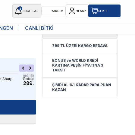
2
FIRSATLAR
YARDIM
HESAP
SEPET
NGEN
CANLI BİTKİ
5.0
(
1 Yorum
)
Saksı Canlı
799 TL ÜZERİ KARGO BEDAVA
BONUS ve WORLD KREDİ
KARTINA PEŞİN FİYATINA 3
TAKSİT
İthâl Bitki
İthâl Bitki
nd Sharp
Rotala Florida In Vitro Canlı Bitki
Anubias Wrinkled Leaves 
289.90 TL
Bitki
ŞİMDİ AL %1 KADAR PARA PUAN
109.90 TL
KAZAN