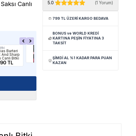
5.0
(
1 Yorum
)
Saksı Canlı
799 TL ÜZERİ KARGO BEDAVA
BONUS ve WORLD KREDİ
KARTINA PEŞİN FİYATINA 3
TAKSİT
itki
İthâl Bitki
İthâl
ias Barteri
Rotala Florida In
Anu
t And Sharp
Vitro Canlı Bitki
Wri
ŞİMDİ AL %1 KADAR PARA PUAN
 Canlı Bitki
289.90 TL
Lea
.90 TL
Bitk
10
KAZAN