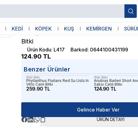
 Bitki
İthâl Bitki
KEDİ
KÖPEK
KUŞ
KEMİRGEN
SÜRÜ
Bucephalandra Brownie Phoenix Brown 
Bitki
Ürün Kodu
:
L417
Barkod
:
0644100431199
124.90
TL
Benzer Ürünler
İthâl Bitki
İthâl Bitki
Phyllanthus Fluitans Red Su Üstü In
Anubias Barteri Short A
Vitro Canlı Bitki
Saksı Canlı Bitki
259.90 TL
124.90 TL
Gelince Haber Ver
ÜRÜN DETAYI