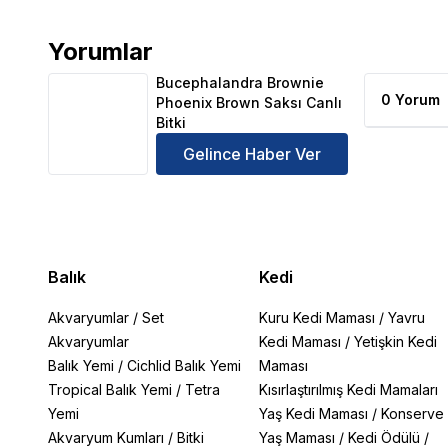
Yorumlar
Bucephalandra Brownie Phoenix Brown Saksı Canlı 
Bucephalandra Brownie
0 Yorum
Phoenix Brown Saksı Canlı
Bitki
Gelince Haber Ver
Balık
Kedi
Akvaryumlar
/
Set
Kuru Kedi Maması
/
Yavru
Akvaryumlar
Kedi Maması
/
Yetişkin Kedi
Balık Yemi
/
Cichlid Balık Yemi
Maması
Tropical Balık Yemi
/
Tetra
Kısırlaştırılmış Kedi Mamaları
Yemi
Yaş Kedi Maması
/
Konserve
Akvaryum Kumları
/
Bitki
Yaş Maması
/
Kedi Ödülü
/