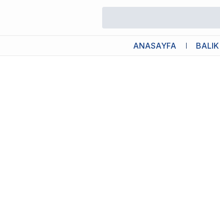
/
Canlı Bitkiler
/
Bucephalandra Brownie Phoenix Brown Saksı Canlı
ANASAYFA
BALIK