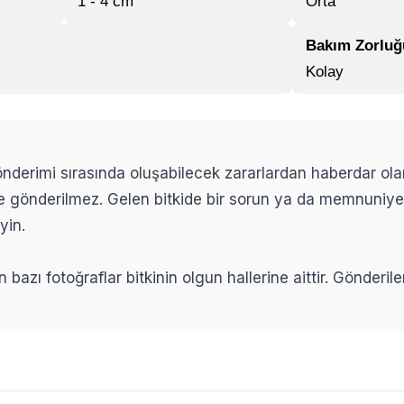
1 - 4 cm
Orta
Bakım Zorluğ
Kolay
 gönderimi sırasında oluşabilecek zararlardan haberdar ol
ikle gönderilmez. Gelen bitkide bir sorun ya da memnuniy
yin.
n bazı fotoğraflar bitkinin olgun hallerine aittir. Gönderi