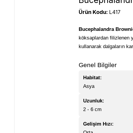
Bucephalandra
Ürün Kodu:
L417
Bucephalandra Browni
köksaplardan filizlenen y
kullanarak dalgaların kar
Genel Bilgiler
Habitat:
Asya
Uzunluk:
2 - 6 cm
Gelişim Hızı:
Orta