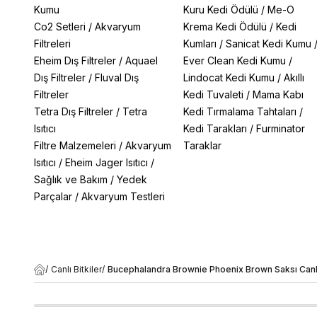
Kumu
Kuru Kedi Ödülü
/
Me-O
Co2 Setleri
/
Akvaryum
Krema Kedi Ödülü
/
Kedi
Filtreleri
Kumları
/
Sanicat Kedi Kumu
Eheim Dış Filtreler
/
Aquael
Ever Clean Kedi Kumu
/
Dış Filtreler
/
Fluval Dış
Lindocat Kedi Kumu
/
Akıllı
Filtreler
Kedi Tuvaleti
/
Mama Kabı
Tetra Dış Filtreler
/
Tetra
Kedi Tırmalama Tahtaları
/
Isıtıcı
Kedi Tarakları
/
Furminator
Filtre Malzemeleri
/
Akvaryum
Taraklar
Isıtıcı
/
Eheim Jager Isıtıcı
/
Sağlık ve Bakım
/
Yedek
Parçalar
/
Akvaryum Testleri
/
Canlı Bitkiler
/
Bucephalandra Brownie Phoenix Brown Saksı Canlı