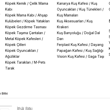
Köpek Kemik
/
Çelik Mama
Kanarya Kuş Kafesi
/
Kuş
Kabı
Oyuncakları
/
Kuş Tünekleri
/
/
Köpek Mama Kabı
/
Ahşap
Kuş Mamaları
Kulübeleri
/
Köpek Yatakları
Kuş Aksesuarları
/
Kuş
Köpek Gezdirme Tasması
Krakeri
Köpek Taşıma Çantaları
/
Kuş Banyoluğu
/
Doğal Dal
Metal Köpek Kafesleri
/
Darı
Köpek Çitleri
Ferplast Kuş Kafesi
/
Dayang
Köpek Oyuncakları
/
Papağan Kafesi
/
Kuş Sağlığı
Ağızlıklar
Vision Kuş Kafesi
/
Gaga Taşı
Köpek Tarakları
/
M-Pets
Tarak
 Bitki
İthâl Bitki