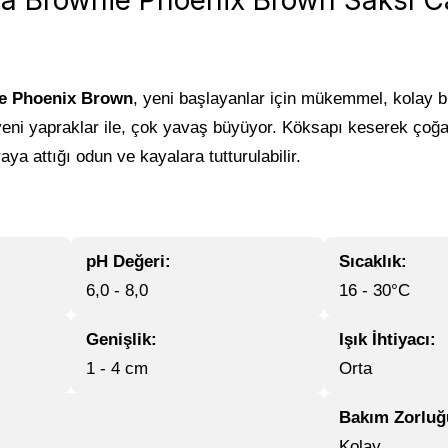
 Brownie Phoenix Brown Saksı Can
e Phoenix Brown
, yeni başlayanlar için mükemmel, kolay bir
eni yapraklar ile, çok yavaş büyüyor. Köksapı keserek çoğaltıl
aya attığı odun ve kayalara tutturulabilir.
pH Değeri:
Sıcaklık:
6,0 - 8,0
16 - 30°C
Genişlik:
Işık İhtiyacı:
1 - 4 cm
Orta
Bakım Zorluğ
Kolay