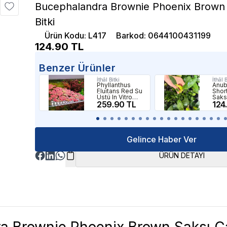
Bucephalandra Brownie Phoenix Brown 
Bitki
Ürün Kodu
:
L417
Barkod
:
0644100431199
124.90
TL
Benzer Ürünler
İthâl Bitki
İthâl B
Phyllanthus
Anub
Fluitans Red Su
Shor
Üstü In Vitro
Saksı
Canlı Bitki
259.90 TL
124
Gelince Haber Ver
ÜRÜN DETAYI