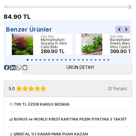
84.90
TL
Benzer Ürünler
İthâl Bitki
İthâl Bitki
Myriophyllum
Bucephalandr
Guyana In Vitro
Green Wavy In
Canlı Bitki
Vitro Canlı Bitk
289.90 TL
369.90 TL
ÜRÜN DETAYI
5.0
(
3 Yorum
)
799 TL ÜZERİ KARGO BEDAVA
BONUS ve WORLD KREDİ KARTINA PEŞİN FİYATINA 3 TAKSİT
ŞİMDİ AL %1 KADAR PARA PUAN KAZAN