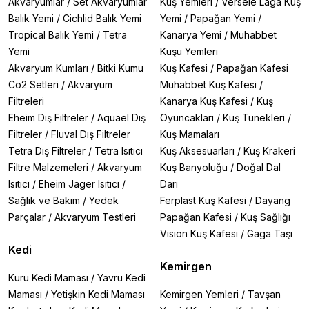
Akvaryumlar
/
Set Akvaryumlar
Kuş Yemleri
/
Versele Laga Kuş
Balık Yemi
/
Cichlid Balık Yemi
Yemi
/
Papağan Yemi
/
Tropical Balık Yemi
/
Tetra
Kanarya Yemi
/
Muhabbet
Yemi
Kuşu Yemleri
Akvaryum Kumları
/
Bitki Kumu
Kuş Kafesi
/
Papağan Kafesi
Co2 Setleri
/
Akvaryum
Muhabbet Kuş Kafesi
/
Filtreleri
Kanarya Kuş Kafesi
/
Kuş
Eheim Dış Filtreler
/
Aquael Dış
Oyuncakları
/
Kuş Tünekleri
/
Filtreler
/
Fluval Dış Filtreler
Kuş Mamaları
Tetra Dış Filtreler
/
Tetra Isıtıcı
Kuş Aksesuarları
/
Kuş Krakeri
Filtre Malzemeleri
/
Akvaryum
Kuş Banyoluğu
/
Doğal Dal
Isıtıcı
/
Eheim Jager Isıtıcı
/
Darı
Sağlık ve Bakım
/
Yedek
Ferplast Kuş Kafesi
/
Dayang
Parçalar
/
Akvaryum Testleri
Papağan Kafesi
/
Kuş Sağlığı
Vision Kuş Kafesi
/
Gaga Taşı
Kedi
Kemirgen
Kuru Kedi Maması
/
Yavru Kedi
Maması
/
Yetişkin Kedi Maması
Kemirgen Yemleri
/
Tavşan