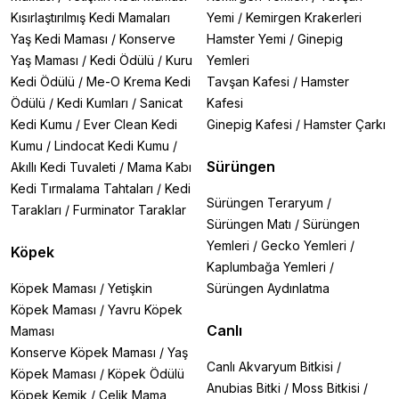
Kısırlaştırılmış Kedi Mamaları
Yemi
/
Kemirgen Krakerleri
Yaş Kedi Maması
/
Konserve
Hamster Yemi
/
Ginepig
Yaş Maması
/
Kedi Ödülü
/
Kuru
Yemleri
Kedi Ödülü
/
Me-O Krema Kedi
Tavşan Kafesi
/
Hamster
Ödülü
/
Kedi Kumları
/
Sanicat
Kafesi
Kedi Kumu
/
Ever Clean Kedi
Ginepig Kafesi
/
Hamster Çarkı
Kumu
/
Lindocat Kedi Kumu
/
Sürüngen
Akıllı Kedi Tuvaleti
/
Mama Kabı
Kedi Tırmalama Tahtaları
/
Kedi
Sürüngen Teraryum
/
Tarakları
/
Furminator Taraklar
Sürüngen Matı
/
Sürüngen
Yemleri
/
Gecko Yemleri
/
Köpek
Kaplumbağa Yemleri
/
Köpek Maması
/
Yetişkin
Sürüngen Aydınlatma
Köpek Maması
/
Yavru Köpek
Canlı
Maması
Konserve Köpek Maması
/
Yaş
Canlı Akvaryum Bitkisi
/
Köpek Maması
/
Köpek Ödülü
Anubias Bitki
/
Moss Bitkisi
/
Köpek Kemik
/
Çelik Mama