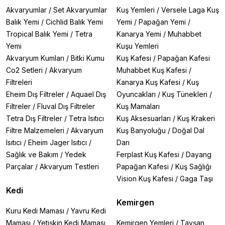
Akvaryumlar
/
Set Akvaryumlar
Kuş Yemleri
/
Versele Laga Kuş
Balık Yemi
/
Cichlid Balık Yemi
Yemi
/
Papağan Yemi
/
Tropical Balık Yemi
/
Tetra
Kanarya Yemi
/
Muhabbet
Yemi
Kuşu Yemleri
Akvaryum Kumları
/
Bitki Kumu
Kuş Kafesi
/
Papağan Kafesi
Co2 Setleri
/
Akvaryum
Muhabbet Kuş Kafesi
/
Filtreleri
Kanarya Kuş Kafesi
/
Kuş
Eheim Dış Filtreler
/
Aquael Dış
Oyuncakları
/
Kuş Tünekleri
/
Filtreler
/
Fluval Dış Filtreler
Kuş Mamaları
Tetra Dış Filtreler
/
Tetra Isıtıcı
Kuş Aksesuarları
/
Kuş Krakeri
Filtre Malzemeleri
/
Akvaryum
Kuş Banyoluğu
/
Doğal Dal
Isıtıcı
/
Eheim Jager Isıtıcı
/
Darı
Sağlık ve Bakım
/
Yedek
Ferplast Kuş Kafesi
/
Dayang
Parçalar
/
Akvaryum Testleri
Papağan Kafesi
/
Kuş Sağlığı
Vision Kuş Kafesi
/
Gaga Taşı
Kedi
Kemirgen
Kuru Kedi Maması
/
Yavru Kedi
Maması
/
Yetişkin Kedi Maması
Kemirgen Yemleri
/
Tavşan