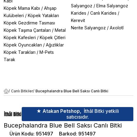
Kabı
Salyangoz
/
Elma Salyangoz
Köpek Mama Kabı
/
Ahşap
Karides
/
Canlı Karides
/
Kulübeleri
/
Köpek Yatakları
Kerevit
Köpek Gezdirme Tasması
Nerite Salyangoz
/
Axolotl
Köpek Taşıma Çantaları
/
Metal
Köpek Kafesleri
/
Köpek Çitleri
Köpek Oyuncakları
/
Ağızlıklar
Köpek Tarakları
/
M-Pets
Tarak
/
Canlı Bitkiler
/
Bucephalandra Blue Bell Saksı Canlı Bitki
★ Atakan Petshop,
İthâl Bitki yetkili
satıcısıdır.
Bucephalandra Blue Bell Saksı Canlı Bitki
Ürün Kodu
:
951497
Barkod
:
951497