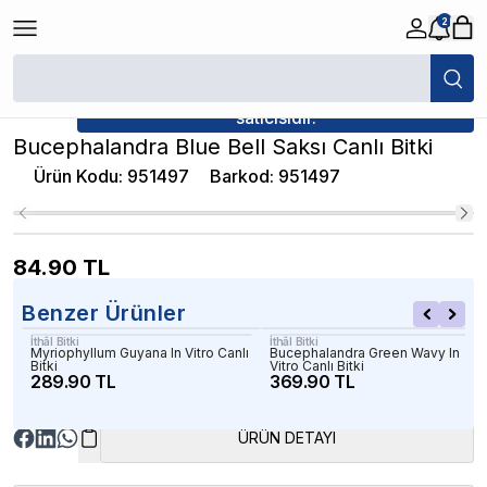
2
/
Canlı Bitkiler
/
Bucephalandra Blue Bell Saksı Canlı Bitki
★ Atakan Petshop,
İthâl Bitki yetkili
satıcısıdır.
Bucephalandra Blue Bell Saksı Canlı Bitki
Ürün Kodu
:
951497
Barkod
:
951497
84.90
TL
Benzer Ürünler
İthâl Bitki
İthâl Bitki
Myriophyllum Guyana In Vitro Canlı
Bucephalandra Green Wavy In
Bitki
Vitro Canlı Bitki
289.90 TL
369.90 TL
ÜRÜN DETAYI