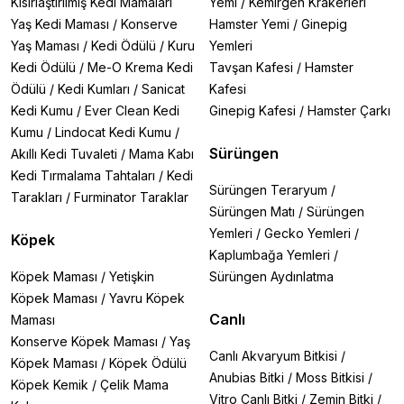
Kısırlaştırılmış Kedi Mamaları
Yemi
/
Kemirgen Krakerleri
Yaş Kedi Maması
/
Konserve
Hamster Yemi
/
Ginepig
Yaş Maması
/
Kedi Ödülü
/
Kuru
Yemleri
Kedi Ödülü
/
Me-O Krema Kedi
Tavşan Kafesi
/
Hamster
Ödülü
/
Kedi Kumları
/
Sanicat
Kafesi
Kedi Kumu
/
Ever Clean Kedi
Ginepig Kafesi
/
Hamster Çarkı
Kumu
/
Lindocat Kedi Kumu
/
Sürüngen
Akıllı Kedi Tuvaleti
/
Mama Kabı
Kedi Tırmalama Tahtaları
/
Kedi
Sürüngen Teraryum
/
Tarakları
/
Furminator Taraklar
Sürüngen Matı
/
Sürüngen
Yemleri
/
Gecko Yemleri
/
Köpek
Kaplumbağa Yemleri
/
Köpek Maması
/
Yetişkin
Sürüngen Aydınlatma
Köpek Maması
/
Yavru Köpek
Canlı
Maması
Konserve Köpek Maması
/
Yaş
Canlı Akvaryum Bitkisi
/
Köpek Maması
/
Köpek Ödülü
Anubias Bitki
/
Moss Bitkisi
/
Köpek Kemik
/
Çelik Mama
Vitro Canlı Bitki
/
Zemin Bitki
/