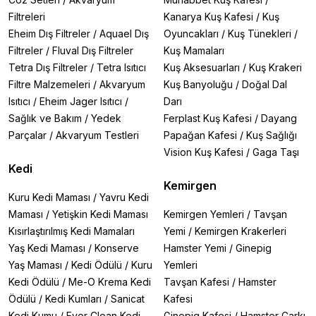
Filtreleri
Kanarya Kuş Kafesi
/
Kuş
Eheim Dış Filtreler
/
Aquael Dış
Oyuncakları
/
Kuş Tünekleri
/
Filtreler
/
Fluval Dış Filtreler
Kuş Mamaları
Tetra Dış Filtreler
/
Tetra Isıtıcı
Kuş Aksesuarları
/
Kuş Krakeri
Filtre Malzemeleri
/
Akvaryum
Kuş Banyoluğu
/
Doğal Dal
Isıtıcı
/
Eheim Jager Isıtıcı
/
Darı
Sağlık ve Bakım
/
Yedek
Ferplast Kuş Kafesi
/
Dayang
Parçalar
/
Akvaryum Testleri
Papağan Kafesi
/
Kuş Sağlığı
Vision Kuş Kafesi
/
Gaga Taşı
Kedi
Kemirgen
Kuru Kedi Maması
/
Yavru Kedi
Maması
/
Yetişkin Kedi Maması
Kemirgen Yemleri
/
Tavşan
Kısırlaştırılmış Kedi Mamaları
Yemi
/
Kemirgen Krakerleri
Yaş Kedi Maması
/
Konserve
Hamster Yemi
/
Ginepig
Yaş Maması
/
Kedi Ödülü
/
Kuru
Yemleri
Kedi Ödülü
/
Me-O Krema Kedi
Tavşan Kafesi
/
Hamster
Ödülü
/
Kedi Kumları
/
Sanicat
Kafesi
Kedi Kumu
/
Ever Clean Kedi
Ginepig Kafesi
/
Hamster Çarkı