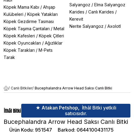
Salyangoz
/
Elma Salyangoz
Köpek Mama Kabı
/
Ahşap
Karides
/
Canlı Karides
/
Kulübeleri
/
Köpek Yatakları
Kerevit
Köpek Gezdirme Tasması
Nerite Salyangoz
/
Axolotl
Köpek Taşıma Çantaları
/
Metal
Köpek Kafesleri
/
Köpek Çitleri
Köpek Oyuncakları
/
Ağızlıklar
Köpek Tarakları
/
M-Pets
Tarak
/
Canlı Bitkiler
/
Bucephalandra Arrow Head Saksı Canlı Bitki
★ Atakan Petshop,
İthâl Bitki yetkili
satıcısıdır.
Bucephalandra Arrow Head Saksı Canlı Bitki
Ürün Kodu
:
951547
Barkod
:
0644100431175