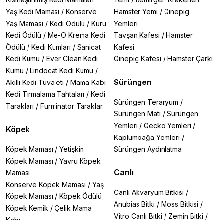
Yaş Kedi Maması
/
Konserve
Hamster Yemi
/
Ginepig
Yaş Maması
/
Kedi Ödülü
/
Kuru
Yemleri
Kedi Ödülü
/
Me-O Krema Kedi
Tavşan Kafesi
/
Hamster
Ödülü
/
Kedi Kumları
/
Sanicat
Kafesi
Kedi Kumu
/
Ever Clean Kedi
Ginepig Kafesi
/
Hamster Çarkı
Kumu
/
Lindocat Kedi Kumu
/
Sürüngen
Akıllı Kedi Tuvaleti
/
Mama Kabı
Kedi Tırmalama Tahtaları
/
Kedi
Sürüngen Teraryum
/
Tarakları
/
Furminator Taraklar
Sürüngen Matı
/
Sürüngen
Yemleri
/
Gecko Yemleri
/
Köpek
Kaplumbağa Yemleri
/
Köpek Maması
/
Yetişkin
Sürüngen Aydınlatma
Köpek Maması
/
Yavru Köpek
Canlı
Maması
Konserve Köpek Maması
/
Yaş
Canlı Akvaryum Bitkisi
/
Köpek Maması
/
Köpek Ödülü
Anubias Bitki
/
Moss Bitkisi
/
Köpek Kemik
/
Çelik Mama
Vitro Canlı Bitki
/
Zemin Bitki
/
Kabı