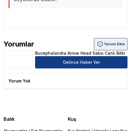
.
.
Yorumlar
Yorum Ekle
Bucephalandra Arrow Head Saksı Canlı Bitki Ürün Yorum
Bucephalandra Arrow Head Saksı Canlı Bitki
Gelince Haber Ver
Yorum Yok
Balık
Kuş
Akvaryumlar
/
Set Akvaryumlar
Kuş Yemleri
/
Versele Laga Kuş