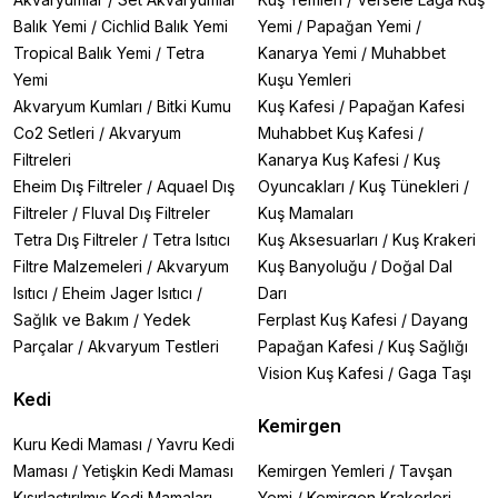
Balık Yemi
/
Cichlid Balık Yemi
Yemi
/
Papağan Yemi
/
Tropical Balık Yemi
/
Tetra
Kanarya Yemi
/
Muhabbet
Yemi
Kuşu Yemleri
Akvaryum Kumları
/
Bitki Kumu
Kuş Kafesi
/
Papağan Kafesi
Co2 Setleri
/
Akvaryum
Muhabbet Kuş Kafesi
/
Filtreleri
Kanarya Kuş Kafesi
/
Kuş
Eheim Dış Filtreler
/
Aquael Dış
Oyuncakları
/
Kuş Tünekleri
/
Filtreler
/
Fluval Dış Filtreler
Kuş Mamaları
Tetra Dış Filtreler
/
Tetra Isıtıcı
Kuş Aksesuarları
/
Kuş Krakeri
Filtre Malzemeleri
/
Akvaryum
Kuş Banyoluğu
/
Doğal Dal
Isıtıcı
/
Eheim Jager Isıtıcı
/
Darı
Sağlık ve Bakım
/
Yedek
Ferplast Kuş Kafesi
/
Dayang
Parçalar
/
Akvaryum Testleri
Papağan Kafesi
/
Kuş Sağlığı
Vision Kuş Kafesi
/
Gaga Taşı
Kedi
Kemirgen
Kuru Kedi Maması
/
Yavru Kedi
Maması
/
Yetişkin Kedi Maması
Kemirgen Yemleri
/
Tavşan
Kısırlaştırılmış Kedi Mamaları
Yemi
/
Kemirgen Krakerleri