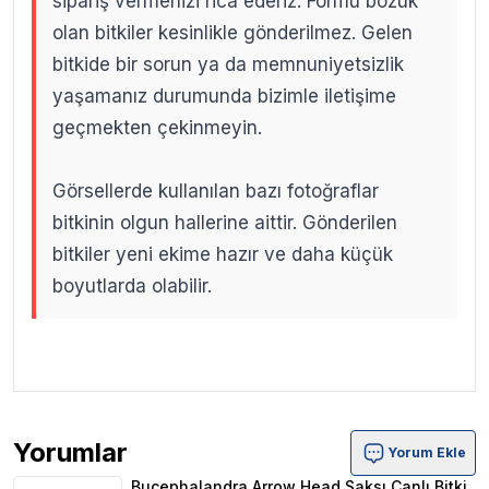
sipariş vermenizi rica ederiz. Formu bozuk
olan bitkiler kesinlikle gönderilmez. Gelen
bitkide bir sorun ya da memnuniyetsizlik
yaşamanız durumunda bizimle iletişime
geçmekten çekinmeyin.
Görsellerde kullanılan bazı fotoğraflar
bitkinin olgun hallerine aittir. Gönderilen
bitkiler yeni ekime hazır ve daha küçük
boyutlarda olabilir.
.
.
Yorumlar
Yorum Ekle
Bucephalandra Arrow Head Saksı Canlı Bitki Ürün Yorum
Bucephalandra Arrow Head Saksı Canlı Bitki