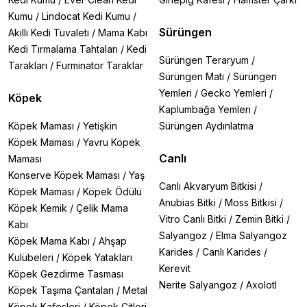
Kumu
/
Lindocat Kedi Kumu
/
Sürüngen
Akıllı Kedi Tuvaleti
/
Mama Kabı
Kedi Tırmalama Tahtaları
/
Kedi
Sürüngen Teraryum
/
Tarakları
/
Furminator Taraklar
Sürüngen Matı
/
Sürüngen
Yemleri
/
Gecko Yemleri
/
Köpek
Kaplumbağa Yemleri
/
Köpek Maması
/
Yetişkin
Sürüngen Aydınlatma
Köpek Maması
/
Yavru Köpek
Canlı
Maması
Konserve Köpek Maması
/
Yaş
Canlı Akvaryum Bitkisi
/
Köpek Maması
/
Köpek Ödülü
Anubias Bitki
/
Moss Bitkisi
/
Köpek Kemik
/
Çelik Mama
Vitro Canlı Bitki
/
Zemin Bitki
/
Kabı
Salyangoz
/
Elma Salyangoz
Köpek Mama Kabı
/
Ahşap
Karides
/
Canlı Karides
/
Kulübeleri
/
Köpek Yatakları
Kerevit
Köpek Gezdirme Tasması
Nerite Salyangoz
/
Axolotl
Köpek Taşıma Çantaları
/
Metal
Köpek Kafesleri
/
Köpek Çitleri