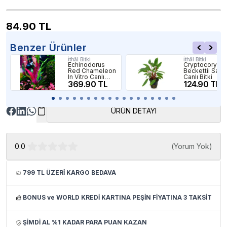
84.90
TL
Benzer Ürünler
İthâl Bitki
İthâl Bitki
Echinodorus
Cryptocoryne
Red Chameleon
Beckettii Saks
In Vitro Canlı
Canlı Bitki
Bitki
369.90 TL
124.90 TL
ÜRÜN DETAYI
0.0
(
Yorum Yok
)
799 TL ÜZERİ KARGO BEDAVA
BONUS ve WORLD KREDİ KARTINA PEŞİN FİYATINA 3 TAKSİT
ŞİMDİ AL %1 KADAR PARA PUAN KAZAN