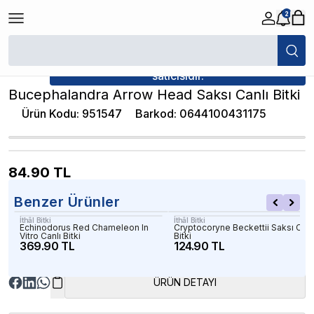
2
/
Canlı Bitkiler
/
Bucephalandra Arrow Head Saksı Canlı Bitki
★ Atakan Petshop,
İthâl Bitki yetkili
satıcısıdır.
Bucephalandra Arrow Head Saksı Canlı Bitki
Ürün Kodu
:
951547
Barkod
:
0644100431175
84.90
TL
Benzer Ürünler
İthâl Bitki
İthâl Bitki
Echinodorus Red Chameleon In
Cryptocoryne Beckettii Saksı Canl
Vitro Canlı Bitki
Bitki
369.90 TL
124.90 TL
ÜRÜN DETAYI