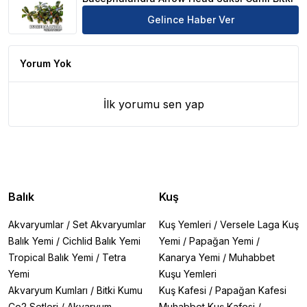
Gelince Haber Ver
Yorum Yok
İlk yorumu sen yap
Balık
Kuş
Akvaryumlar
/
Set Akvaryumlar
Kuş Yemleri
/
Versele Laga Kuş
Balık Yemi
/
Cichlid Balık Yemi
Yemi
/
Papağan Yemi
/
Tropical Balık Yemi
/
Tetra
Kanarya Yemi
/
Muhabbet
Yemi
Kuşu Yemleri
Akvaryum Kumları
/
Bitki Kumu
Kuş Kafesi
/
Papağan Kafesi
Co2 Setleri
/
Akvaryum
Muhabbet Kuş Kafesi
/