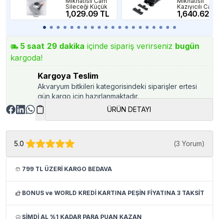
Mıknatıslı Cam
Mıknatıslı
Sileceği Küçük
Kazıyıcılı Cam
1,029.09 TL
Sileceği L 10
1,640.62 T
5
saat
29
dakika
içinde sipariş verirseniz
bugün
kargoda!
Kargoya Teslim
Akvaryum bitkileri kategorisindeki siparişler ertesi
gün kargo için hazırlanmaktadır.
ÜRÜN DETAYI
5.0
(
3 Yorum
)
799 TL ÜZERİ KARGO BEDAVA
BONUS ve WORLD KREDİ KARTINA PEŞİN FİYATINA 3 TAKSİT
ŞİMDİ AL %1 KADAR PARA PUAN KAZAN