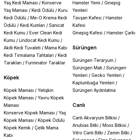
Yaş Kedi Maması
/
Konserve
Hamster Yemi
/
Ginepig
Yaş Maması
/
Kedi Ödülü
/
Kuru
Yemleri
Kedi Ödülü
/
Me-O Krema Kedi
Tavşan Kafesi
/
Hamster
Ödülü
/
Kedi Kumları
/
Sanicat
Kafesi
Kedi Kumu
/
Ever Clean Kedi
Ginepig Kafesi
/
Hamster Çarkı
Kumu
/
Lindocat Kedi Kumu
/
Sürüngen
Akıllı Kedi Tuvaleti
/
Mama Kabı
Kedi Tırmalama Tahtaları
/
Kedi
Sürüngen Teraryum
/
Tarakları
/
Furminator Taraklar
Sürüngen Matı
/
Sürüngen
Yemleri
/
Gecko Yemleri
/
Köpek
Kaplumbağa Yemleri
/
Köpek Maması
/
Yetişkin
Sürüngen Aydınlatma
Köpek Maması
/
Yavru Köpek
Canlı
Maması
Konserve Köpek Maması
/
Yaş
Canlı Akvaryum Bitkisi
/
Köpek Maması
/
Köpek Ödülü
Anubias Bitki
/
Moss Bitkisi
/
Köpek Kemik
/
Çelik Mama
Vitro Canlı Bitki
/
Zemin Bitki
/
Kabı