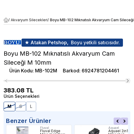
/
Akvaryum Silecekleri
/
Boyu MB-102 Mıknatıslı Akvaryum Cam Sileceğ
★ Atakan Petshop,
Boyu yetkili satıcısıdır.
Boyu MB-102 Mıknatıslı Akvaryum Cam
Sileceği M 10mm
Ürün Kodu
:
MB-102M
Barkod
:
6924781204461
383.08
TL
Ürün Seçenekleri
M
S
L
Benzer Ürünler
Fluval
Aquael
Fluval Edge
Aquael 2in1