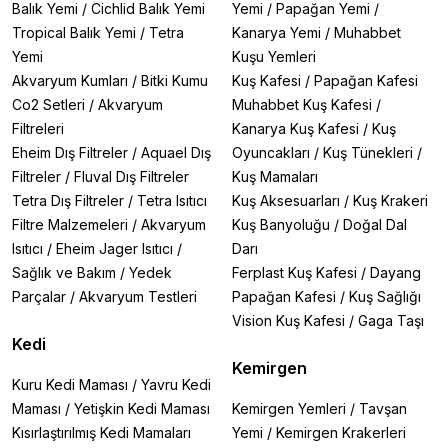
Balık Yemi
/
Cichlid Balık Yemi
Yemi
/
Papağan Yemi
/
Tropical Balık Yemi
/
Tetra
Kanarya Yemi
/
Muhabbet
Yemi
Kuşu Yemleri
Akvaryum Kumları
/
Bitki Kumu
Kuş Kafesi
/
Papağan Kafesi
Co2 Setleri
/
Akvaryum
Muhabbet Kuş Kafesi
/
Filtreleri
Kanarya Kuş Kafesi
/
Kuş
Eheim Dış Filtreler
/
Aquael Dış
Oyuncakları
/
Kuş Tünekleri
/
Filtreler
/
Fluval Dış Filtreler
Kuş Mamaları
Tetra Dış Filtreler
/
Tetra Isıtıcı
Kuş Aksesuarları
/
Kuş Krakeri
Filtre Malzemeleri
/
Akvaryum
Kuş Banyoluğu
/
Doğal Dal
Isıtıcı
/
Eheim Jager Isıtıcı
/
Darı
Sağlık ve Bakım
/
Yedek
Ferplast Kuş Kafesi
/
Dayang
Parçalar
/
Akvaryum Testleri
Papağan Kafesi
/
Kuş Sağlığı
Vision Kuş Kafesi
/
Gaga Taşı
Kedi
Kemirgen
Kuru Kedi Maması
/
Yavru Kedi
Maması
/
Yetişkin Kedi Maması
Kemirgen Yemleri
/
Tavşan
Kısırlaştırılmış Kedi Mamaları
Yemi
/
Kemirgen Krakerleri