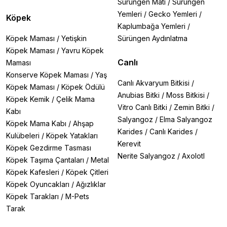
Sürüngen Matı
/
Sürüngen
Yemleri
/
Gecko Yemleri
/
Köpek
Kaplumbağa Yemleri
/
Köpek Maması
/
Yetişkin
Sürüngen Aydınlatma
Köpek Maması
/
Yavru Köpek
Canlı
Maması
Konserve Köpek Maması
/
Yaş
Canlı Akvaryum Bitkisi
/
Köpek Maması
/
Köpek Ödülü
Anubias Bitki
/
Moss Bitkisi
/
Köpek Kemik
/
Çelik Mama
Vitro Canlı Bitki
/
Zemin Bitki
/
Kabı
Salyangoz
/
Elma Salyangoz
Köpek Mama Kabı
/
Ahşap
Karides
/
Canlı Karides
/
Kulübeleri
/
Köpek Yatakları
Kerevit
Köpek Gezdirme Tasması
Nerite Salyangoz
/
Axolotl
Köpek Taşıma Çantaları
/
Metal
Köpek Kafesleri
/
Köpek Çitleri
Köpek Oyuncakları
/
Ağızlıklar
Köpek Tarakları
/
M-Pets
Tarak