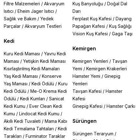
Filtre Malzemeleri
/
Akvaryum
Kuş Banyoluğu
/
Doğal Dal
Isıtıcı
/
Eheim Jager Isıtıcı
/
Darı
Sağlık ve Bakım
/
Yedek
Ferplast Kuş Kafesi
/
Dayang
Parçalar
/
Akvaryum Testleri
Papağan Kafesi
/
Kuş Sağlığı
Vision Kuş Kafesi
/
Gaga Taşı
Kedi
Kemirgen
Kuru Kedi Maması
/
Yavru Kedi
Maması
/
Yetişkin Kedi Maması
Kemirgen Yemleri
/
Tavşan
Kısırlaştırılmış Kedi Mamaları
Yemi
/
Kemirgen Krakerleri
Yaş Kedi Maması
/
Konserve
Hamster Yemi
/
Ginepig
Yaş Maması
/
Kedi Ödülü
/
Kuru
Yemleri
Kedi Ödülü
/
Me-O Krema Kedi
Tavşan Kafesi
/
Hamster
Ödülü
/
Kedi Kumları
/
Sanicat
Kafesi
Kedi Kumu
/
Ever Clean Kedi
Ginepig Kafesi
/
Hamster Çarkı
Kumu
/
Lindocat Kedi Kumu
/
Sürüngen
Akıllı Kedi Tuvaleti
/
Mama Kabı
Kedi Tırmalama Tahtaları
/
Kedi
Sürüngen Teraryum
/
Tarakları
/
Furminator Taraklar