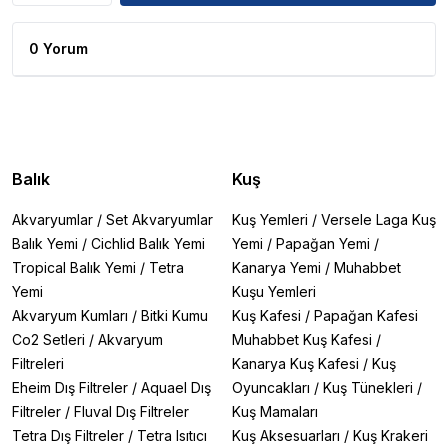
0 Yorum
Balık
Kuş
Akvaryumlar
/
Set Akvaryumlar
Kuş Yemleri
/
Versele Laga Kuş
Balık Yemi
/
Cichlid Balık Yemi
Yemi
/
Papağan Yemi
/
Tropical Balık Yemi
/
Tetra
Kanarya Yemi
/
Muhabbet
Yemi
Kuşu Yemleri
Akvaryum Kumları
/
Bitki Kumu
Kuş Kafesi
/
Papağan Kafesi
Co2 Setleri
/
Akvaryum
Muhabbet Kuş Kafesi
/
Filtreleri
Kanarya Kuş Kafesi
/
Kuş
Eheim Dış Filtreler
/
Aquael Dış
Oyuncakları
/
Kuş Tünekleri
/
Filtreler
/
Fluval Dış Filtreler
Kuş Mamaları
Tetra Dış Filtreler
/
Tetra Isıtıcı
Kuş Aksesuarları
/
Kuş Krakeri