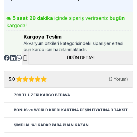
5
saat
29
dakika
içinde sipariş verirseniz
bugün
kargoda!
Kargoya Teslim
Akvaryum bitkileri kategorisindeki siparişler ertesi
gün kargo için hazırlanmaktadır.
ÜRÜN DETAYI
5.0
(
3 Yorum
)
799 TL ÜZERİ KARGO BEDAVA
BONUS ve WORLD KREDİ KARTINA PEŞİN FİYATINA 3 TAKSİT
ŞİMDİ AL %1 KADAR PARA PUAN KAZAN