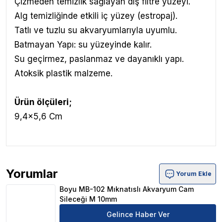
Çizmeden temizlik sağlayan dış filtre yüzeyi.
Alg temizliğinde etkili iç yüzey (estropaj).
Tatlı ve tuzlu su akvaryumlarıyla uyumlu.
Batmayan Yapı: su yüzeyinde kalır.
Su geçirmez, paslanmaz ve dayanıklı yapı.
Atoksik plastik malzeme.
Ürün ölçüleri;
9,4x5,6 Cm
Yorumlar
Yorum Ekle
Boyu MB-102 Mıknatıslı Akvaryum Cam Sileceği M 10mm
Boyu MB-102 Mıknatıslı Akvaryum Cam
Sileceği M 10mm
Gelince Haber Ver