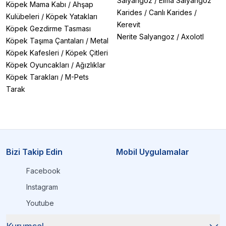
Salyangoz
/
Elma Salyangoz
Köpek Mama Kabı
/
Ahşap
Karides
/
Canlı Karides
/
Kulübeleri
/
Köpek Yatakları
Kerevit
Köpek Gezdirme Tasması
Nerite Salyangoz
/
Axolotl
Köpek Taşıma Çantaları
/
Metal
Köpek Kafesleri
/
Köpek Çitleri
Köpek Oyuncakları
/
Ağızlıklar
Köpek Tarakları
/
M-Pets
Tarak
Bizi Takip Edin
Mobil Uygulamalar
Facebook
Instagram
Youtube