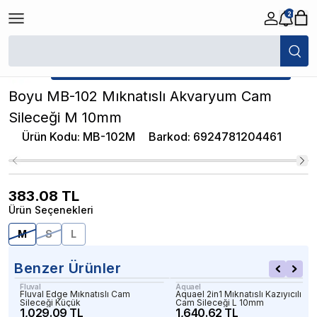
2
/
Akvaryum Silecekleri
/
Boyu MB-102 Mıknatıslı Akvaryum Cam Sileceğ
★ Atakan Petshop,
Boyu yetkili satıcısıdır.
Boyu MB-102 Mıknatıslı Akvaryum Cam
Sileceği M 10mm
Ürün Kodu
:
MB-102M
Barkod
:
6924781204461
383.08
TL
Ürün Seçenekleri
M
S
L
Benzer Ürünler
Fluval
Aquael
Fluval Edge Mıknatıslı Cam
Aquael 2in1 Mıknatıslı Kazıyıcılı
Sileceği Küçük
Cam Sileceği L 10mm
1,029.09 TL
1,640.62 TL