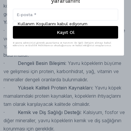
yararlanın!
köpek mamalarının
, bu ihtiyaçları tam olarak karşılaması
gerekir.
Yavru köpekler
için önerilen özellikler şunlardır:
Kullanım Koşullarını kabul ediyorum
·
Yüksek Enerji İçeriği
: Yavru köpekler, hızlı büyüme
Kayıt Ol
ve gelişme nedeniyle daha fazla enerjiye ihtiyaç duyar.
E-posta adresinizi girerek pazarlama ve tanıtım ile ilgili iletişim almayı kabul
Yavru köpek mamalarında, yüksek enerji değerleri
edersiniz ve Gizlilik Politikamızı okuduğunuzu ve kabul ettiğinizi onaylarsınız.
bulunmalıdır.
·
Dengeli Besin Bileşimi
: Yavru köpeklerin büyüme
ve gelişmesi için protein, karbonhidrat, yağ, vitamin ve
mineraller dengeli oranlarda bulunmalıdır.
·
Yüksek Kaliteli Protein Kaynakları
: Yavru köpek
mamalarındaki protein kaynakları, köpeklerin ihtiyaçlarını
tam olarak karşılayacak kalitede olmalıdır.
·
Kemik ve Diş Sağlığı Desteği
: Kalsiyum, fosfor ve
diğer mineraller, yavru köpeklerin kemik ve diş sağlığının
korunması için gereklidir.