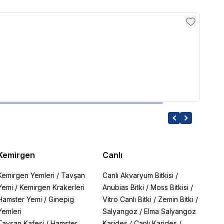
Ferpl
Ferpl
365.6
Kemirgen
Canlı
Kemirgen Yemleri
/
Tavşan
Canlı Akvaryum Bitkisi
/
Yemi
/
Kemirgen Krakerleri
Anubias Bitki
/
Moss Bitkisi
/
Hamster Yemi
/
Ginepig
Vitro Canlı Bitki
/
Zemin Bitki
/
Yemleri
Salyangoz
/
Elma Salyangoz
Tavşan Kafesi
/
Hamster
Karides
/
Canlı Karides
/