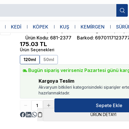
uvalet Eğitim Spreyi 120 ml
Bioline
KEDİ
KÖPEK
KUŞ
KEMİRGEN
SÜRÜ
Bioline Köpek İçin Tuvalet Eğitim Spreyi
Ürün Kodu
:
681-2377
Barkod
:
697011712377
175.03
TL
Ürün Seçenekleri
120ml
50ml
Bugün sipariş verirseniz Pazartesi günü kar
Kargoya Teslim
Akvaryum bitkileri kategorisindeki siparişler ert
hazırlanmaktadır.
Sepete Ekle
ÜRÜN DETAYI