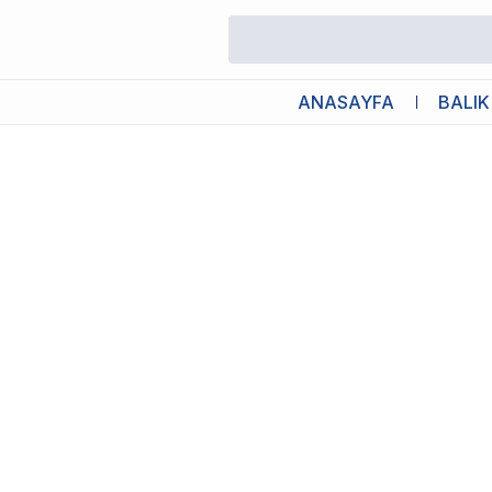
/
Köpek Külotu Çeşitleri & Köpek Çiş Pedleri
/
Bioline Köpek İçin T
ANASAYFA
BALIK