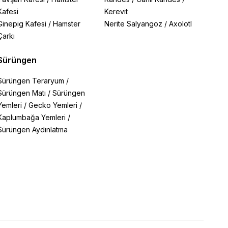
Kafesi
Kerevit
Ginepig Kafesi
/
Hamster
Nerite Salyangoz
/
Axolotl
Çarkı
Sürüngen
Sürüngen Teraryum
/
Sürüngen Matı
/
Sürüngen
Yemleri
/
Gecko Yemleri
/
Kaplumbağa Yemleri
/
Sürüngen Aydınlatma