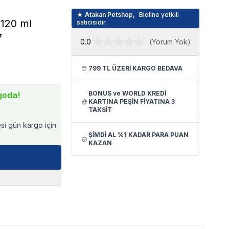
★ Atakan Petshop,
Bioline yetkili
 120 ml
satıcısıdır.
7
0.0
(
Yorum Yok
)
799 TL ÜZERİ KARGO BEDAVA
BONUS ve WORLD KREDİ
goda!
KARTINA PEŞİN FİYATINA 3
TAKSİT
esi gün kargo için
ŞİMDİ AL %1 KADAR PARA PUAN
KAZAN