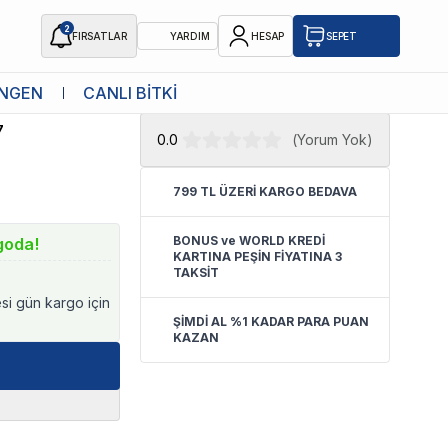
2
FIRSATLAR
YARDIM
HESAP
SEPET
★ Atakan Petshop,
Bioline yetkili
NGEN
CANLI BİTKİ
 120 ml
satıcısıdır.
7
0.0
(
Yorum Yok
)
799 TL ÜZERİ KARGO BEDAVA
BONUS ve WORLD KREDİ
goda!
KARTINA PEŞİN FİYATINA 3
TAKSİT
esi gün kargo için
ŞİMDİ AL %1 KADAR PARA PUAN
KAZAN