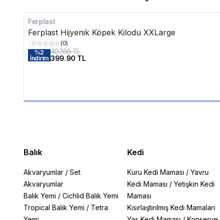
Ferplast
Ferplast Hijyenik Köpek Kilodu XXLarge
(
0
)
407.68 TL
%
2
399.90 TL
İndirim
Balık
Kedi
Akvaryumlar
/
Set
Kuru Kedi Maması
/
Yavru
Akvaryumlar
Kedi Maması
/
Yetişkin Kedi
Balık Yemi
/
Cichlid Balık Yemi
Maması
Tropical Balık Yemi
/
Tetra
Kısırlaştırılmış Kedi Mamaları
Yemi
Yaş Kedi Maması
/
Konserve