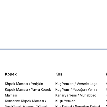
Köpek
Kuş
Köpek Maması
/
Yetişkin
Kuş Yemleri
/
Versele Laga
Köpek Maması
/
Yavru Köpek
Kuş Yemi
/
Papağan Yemi
/
Maması
Kanarya Yemi
/
Muhabbet
Konserve Köpek Maması
/
Kuşu Yemleri
Yaş Köpek Maması
/
Köpek
Kuş Kafesi
/
Papağan Kafesi