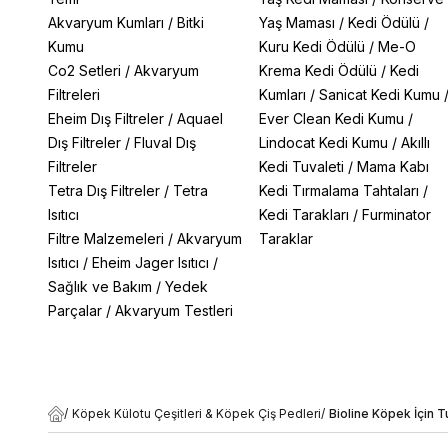
Akvaryum Kumları
/
Bitki
Yaş Maması
/
Kedi Ödülü
/
Kumu
Kuru Kedi Ödülü
/
Me-O
Co2 Setleri
/
Akvaryum
Krema Kedi Ödülü
/
Kedi
Filtreleri
Kumları
/
Sanicat Kedi Kumu
Eheim Dış Filtreler
/
Aquael
Ever Clean Kedi Kumu
/
Dış Filtreler
/
Fluval Dış
Lindocat Kedi Kumu
/
Akıllı
Filtreler
Kedi Tuvaleti
/
Mama Kabı
Tetra Dış Filtreler
/
Tetra
Kedi Tırmalama Tahtaları
/
Isıtıcı
Kedi Tarakları
/
Furminator
Filtre Malzemeleri
/
Akvaryum
Taraklar
Isıtıcı
/
Eheim Jager Isıtıcı
/
Sağlık ve Bakım
/
Yedek
Parçalar
/
Akvaryum Testleri
/
Köpek Külotu Çeşitleri & Köpek Çiş Pedleri
/
Bioline Köpek İçin T