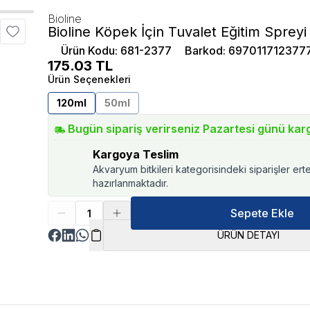
Bioline
Bioline Köpek İçin Tuvalet Eğitim Spreyi
Ürün Kodu
:
681-2377
Barkod
:
697011712377
175.03
TL
Ürün Seçenekleri
120ml
50ml
Bugün sipariş verirseniz Pazartesi günü kar
Kargoya Teslim
Akvaryum bitkileri kategorisindeki siparişler ert
hazırlanmaktadır.
Sepete Ekle
ÜRÜN DETAYI