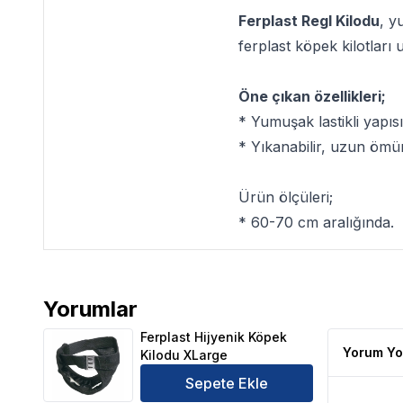
Ferplast Regl Kilodu
, y
ferplast köpek kilotları
Öne çıkan özellikleri;
* Yumuşak lastikli yapısı
* Yıkanabilir, uzun ömü
Ürün ölçüleri;
* 60-70 cm aralığında.
Yorumlar
Ferplast Hijyenik Köpek Kilodu XLarge Ürün Yorumla
Ferplast Hijyenik Köpek
Yorum Yo
Kilodu XLarge
Sepete Ekle