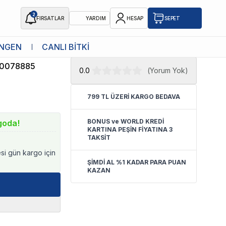
2
FIRSATLAR
YARDIM
HESAP
SEPET
★ Atakan Petshop,
Ferplast yetkili
NGEN
CANLI BİTKİ
satıcısıdır.
0078885
0.0
(
Yorum Yok
)
799 TL ÜZERİ KARGO BEDAVA
BONUS ve WORLD KREDİ
goda!
KARTINA PEŞİN FİYATINA 3
TAKSİT
esi gün kargo için
ŞİMDİ AL %1 KADAR PARA PUAN
KAZAN