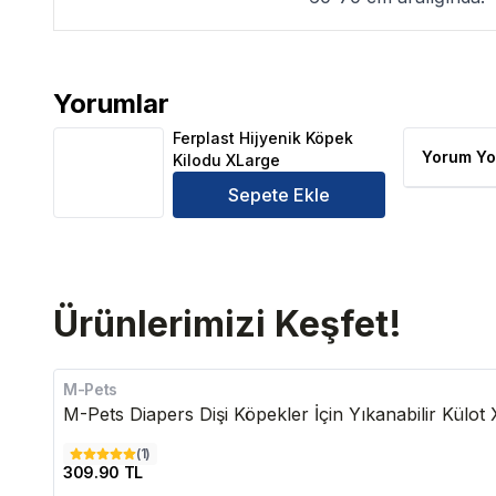
Yorumlar
Ferplast Hijyenik Köpek Kilodu XLarge Ürün Yorumla
Ferplast Hijyenik Köpek
Yorum Yo
Kilodu XLarge
Sepete Ekle
Ürünlerimizi Keşfet!
M-Pets
M-Pets Diapers Dişi Köpekler İçin Yıkanabilir Külot
(
1
)
309.90 TL