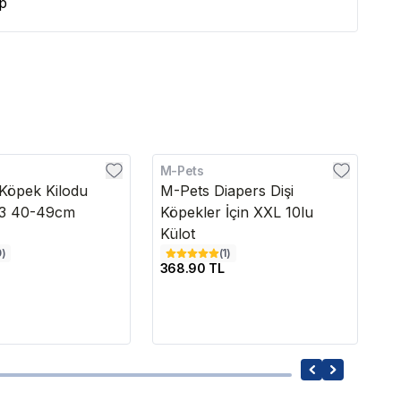
p
M-Pets
M
Köpek Kilodu
M-Pets Diapers Dişi
M
:3 40-49cm
Köpekler İçin XXL 10lu
Kö
Külot
K
0
)
(
1
)
368.90 TL
41