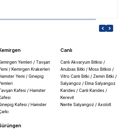
Kemirgen
Canlı
Kemirgen Yemleri
/
Tavşan
Canlı Akvaryum Bitkisi
/
Yemi
/
Kemirgen Krakerleri
Anubias Bitki
/
Moss Bitkisi
/
Hamster Yemi
/
Ginepig
Vitro Canlı Bitki
/
Zemin Bitki
/
Yemleri
Salyangoz
/
Elma Salyangoz
Tavşan Kafesi
/
Hamster
Karides
/
Canlı Karides
/
Kafesi
Kerevit
Ginepig Kafesi
/
Hamster
Nerite Salyangoz
/
Axolotl
Çarkı
Sürüngen