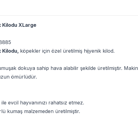
k Kilodu XLarge
8885
k Kilodu,
köpekler için özel üretilmiş hijyenik kilod.
umuşak dokuya sahip hava alabilir şekilde üretilmiştir. Makine
 uzun ömürlüdür.
 ile evcil hayvanınızı rahatsız etmez.
rlü kumaş malzemeden üretilmiştir.