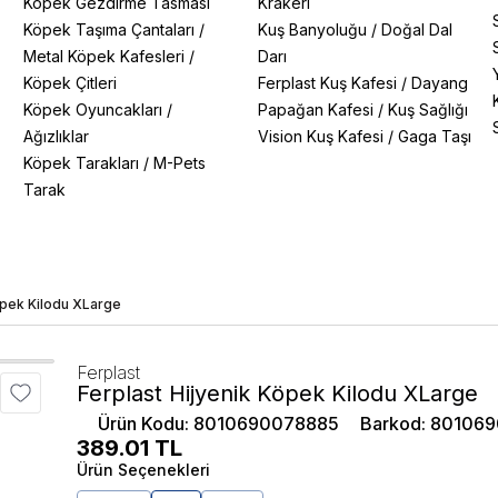
Köpek Gezdirme Tasması
Krakeri
Köpek Taşıma Çantaları
/
Kuş Banyoluğu
/
Doğal Dal
Metal Köpek Kafesleri
/
Darı
Köpek Çitleri
Ferplast Kuş Kafesi
/
Dayang
Köpek Oyuncakları
/
Papağan Kafesi
/
Kuş Sağlığı
Ağızlıklar
Vision Kuş Kafesi
/
Gaga Taşı
Köpek Tarakları
/
M-Pets
Tarak
öpek Kilodu XLarge
Ferplast
Ferplast Hijyenik Köpek Kilodu XLarge
Ürün Kodu
:
8010690078885
Barkod
:
801069
389.01
TL
Ürün Seçenekleri