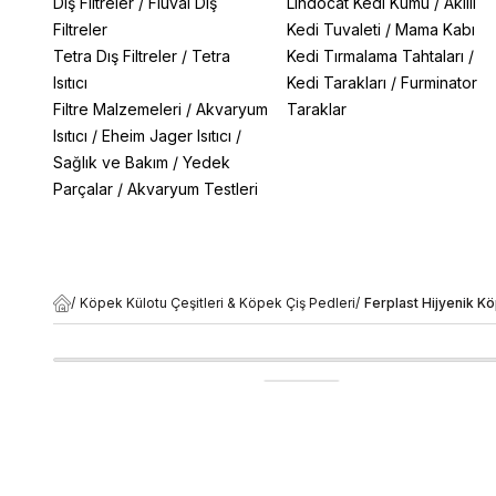
Dış Filtreler
/
Fluval Dış
Lindocat Kedi Kumu
/
Akıllı
Filtreler
Kedi Tuvaleti
/
Mama Kabı
Tetra Dış Filtreler
/
Tetra
Kedi Tırmalama Tahtaları
/
Isıtıcı
Kedi Tarakları
/
Furminator
Filtre Malzemeleri
/
Akvaryum
Taraklar
Isıtıcı
/
Eheim Jager Isıtıcı
/
Sağlık ve Bakım
/
Yedek
Parçalar
/
Akvaryum Testleri
/
Köpek Külotu Çeşitleri & Köpek Çiş Pedleri
/
Ferplast Hijyenik K