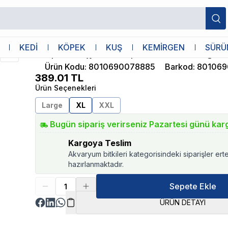
öpek Kilodu XLarge
Ferplast
KEDİ
KÖPEK
KUŞ
KEMİRGEN
SÜRÜ
Ferplast Hijyenik Köpek Kilodu XLarge
Ürün Kodu
:
8010690078885
Barkod
:
801069
389.01
TL
Ürün Seçenekleri
Large
XL
XXL
Bugün sipariş verirseniz Pazartesi günü kar
Kargoya Teslim
Akvaryum bitkileri kategorisindeki siparişler ert
hazırlanmaktadır.
Sepete Ekle
ÜRÜN DETAYI