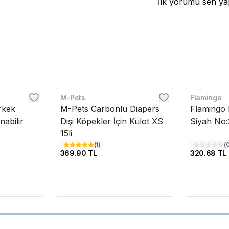
İlk yorumu sen ya
M-Pets
Flamingo
rkek
M-Pets Carbonlu Diapers
Flamingo 
nabilir
Dişi Köpekler İçin Külot XS
Siyah No
15li
(
1
)
(
369.90 TL
320.68 TL