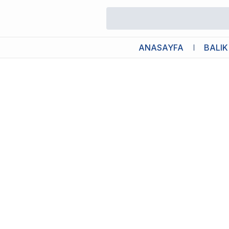
/
Köpek Külotu Çeşitleri & Köpek Çiş Pedleri
/
Ferplast Hijyenik K
ANASAYFA
BALIK