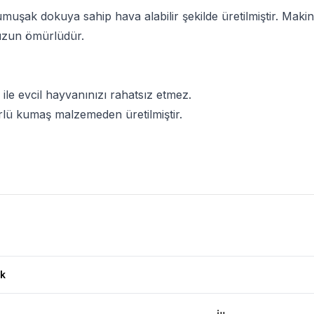
umuşak dokuya sahip hava alabilir şekilde üretilmiştir. Makine
 uzun ömürlüdür.
 ile evcil hayvanınızı rahatsız etmez.
rlü kumaş malzemeden üretilmiştir.
rı
k