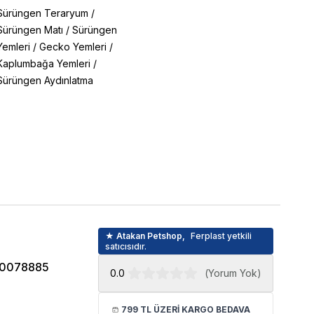
Sürüngen Teraryum
/
Sürüngen Matı
/
Sürüngen
Yemleri
/
Gecko Yemleri
/
Kaplumbağa Yemleri
/
Sürüngen Aydınlatma
★ Atakan Petshop,
Ferplast yetkili
satıcısıdır.
0078885
0.0
(
Yorum Yok
)
799 TL ÜZERİ KARGO BEDAVA