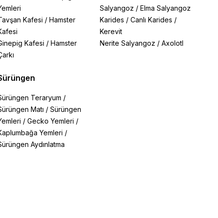
Yemleri
Salyangoz
/
Elma Salyangoz
Tavşan Kafesi
/
Hamster
Karides
/
Canlı Karides
/
Kafesi
Kerevit
Ginepig Kafesi
/
Hamster
Nerite Salyangoz
/
Axolotl
Çarkı
Sürüngen
Sürüngen Teraryum
/
Sürüngen Matı
/
Sürüngen
Yemleri
/
Gecko Yemleri
/
Kaplumbağa Yemleri
/
Sürüngen Aydınlatma