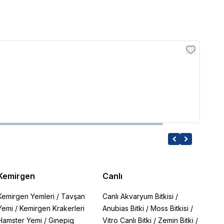
Bioli
Biol
175.0
Kemirgen
Canlı
Kemirgen Yemleri
/
Tavşan
Canlı Akvaryum Bitkisi
/
Yemi
/
Kemirgen Krakerleri
Anubias Bitki
/
Moss Bitkisi
/
Hamster Yemi
/
Ginepig
Vitro Canlı Bitki
/
Zemin Bitki
/