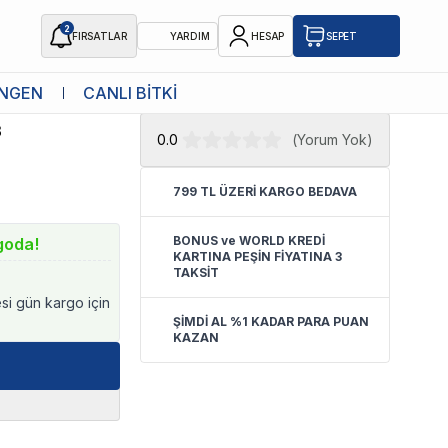
2
FIRSATLAR
YARDIM
HESAP
SEPET
★ Atakan Petshop,
Bioline yetkili
NGEN
CANLI BİTKİ
ı 250ml
satıcısıdır.
3
0.0
(
Yorum Yok
)
799 TL ÜZERİ KARGO BEDAVA
BONUS ve WORLD KREDİ
goda!
KARTINA PEŞİN FİYATINA 3
TAKSİT
esi gün kargo için
ŞİMDİ AL %1 KADAR PARA PUAN
KAZAN