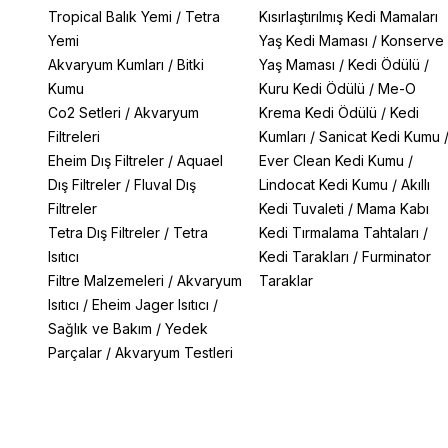
Tropical Balık Yemi
/
Tetra
Kısırlaştırılmış Kedi Mamaları
Yemi
Yaş Kedi Maması
/
Konserve
Akvaryum Kumları
/
Bitki
Yaş Maması
/
Kedi Ödülü
/
Kumu
Kuru Kedi Ödülü
/
Me-O
Co2 Setleri
/
Akvaryum
Krema Kedi Ödülü
/
Kedi
Filtreleri
Kumları
/
Sanicat Kedi Kumu
Eheim Dış Filtreler
/
Aquael
Ever Clean Kedi Kumu
/
Dış Filtreler
/
Fluval Dış
Lindocat Kedi Kumu
/
Akıllı
Filtreler
Kedi Tuvaleti
/
Mama Kabı
Tetra Dış Filtreler
/
Tetra
Kedi Tırmalama Tahtaları
/
Isıtıcı
Kedi Tarakları
/
Furminator
Filtre Malzemeleri
/
Akvaryum
Taraklar
Isıtıcı
/
Eheim Jager Isıtıcı
/
Sağlık ve Bakım
/
Yedek
Parçalar
/
Akvaryum Testleri