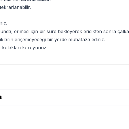
ekrarlanabilir.
nız.
a, erimesi için bir süre bekleyerek eridikten sonra çalkal
ukların erişemeyeceği bir yerde muhafaza ediniz.
 kulakları koruyunuz.
 Yorumları
k