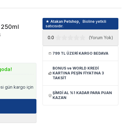
★ Atakan Petshop,
Bioline yetkili
ı 250ml
satıcısıdır.
3
0.0
(
Yorum Yok
)
799 TL ÜZERİ KARGO BEDAVA
BONUS ve WORLD KREDİ
goda!
KARTINA PEŞİN FİYATINA 3
TAKSİT
esi gün kargo için
ŞİMDİ AL %1 KADAR PARA PUAN
KAZAN