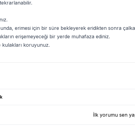
ekrarlanabilir.
nız.
a, erimesi için bir süre bekleyerek eridikten sonra çalkal
ukların erişemeyeceği bir yerde muhafaza ediniz.
 kulakları koruyunuz.
 Yorumları
k
İlk yorumu sen ya