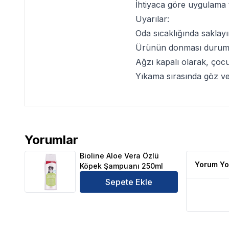
İhtiyaca göre uygulama t
Uyarılar:
Oda sıcaklığında saklayı
Ürünün donması durumund
Ağzı kapalı olarak, çoc
Yıkama sırasında göz ve
Yorumlar
Bioline Aloe Vera Özlü Köpek Şampuanı 250ml Ürün
Bioline Aloe Vera Özlü
Yorum Yo
Köpek Şampuanı 250ml
Sepete Ekle