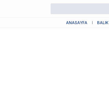
/
Köpek Şampuanı
/
Bioline Aloe Vera Özlü Köpek Şampuanı 250
ANASAYFA
BALIK