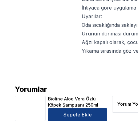
İhtiyaca göre uygulama t
Uyarılar:
Oda sıcaklığında saklayı
Ürünün donması durumund
Ağzı kapalı olarak, çoc
Yıkama sırasında göz ve
Yorumlar
Bioline Aloe Vera Özlü Köpek Şampuanı 250ml Ürün
Bioline Aloe Vera Özlü
Yorum Yo
Köpek Şampuanı 250ml
Sepete Ekle