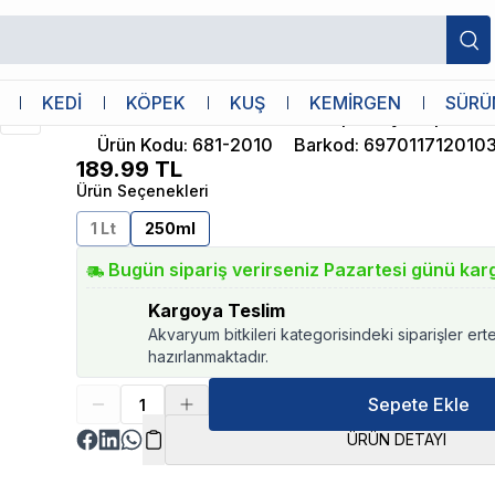
ml
Bioline
KEDİ
KÖPEK
KUŞ
KEMİRGEN
SÜRÜ
Bioline Aloe Vera Özlü Köpek Şampuan
Ürün Kodu
:
681-2010
Barkod
:
697011712010
189.99
TL
Ürün Seçenekleri
1 Lt
250ml
Bugün sipariş verirseniz Pazartesi günü kar
Kargoya Teslim
Akvaryum bitkileri kategorisindeki siparişler ert
hazırlanmaktadır.
Sepete Ekle
ÜRÜN DETAYI