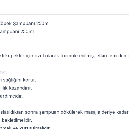
 Köpek Şampuanı 250ml
Şampuanı 250ml
li köpekler için özel olarak formüle edilmiş, etkin temizlem
dur.
i sağlığını korur.
ılık kazandırır.
yardımcıdır.
e ıslatıldıktan sonra şampuan dökülerek masajla deriye kadar
bekletilmelidir.
nmalı ve kurutulmalıdır.