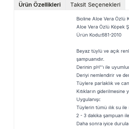
Ürün Özellikleri
Taksit Seçenekleri
Bioline Aloe Vera Özlü
Aloe Vera Özlü Köpek 
Ürün Kodu:
681-2010
Beyaz tüylü ve açık renk
şampuanı
dır.
Derinin pH''ı ile uyumlu
Deriyi nemlendirir ve der
Tüylere parlaklık ve canl
Kıtıkların giderilmesine 
Uygulanışı:
Tüylerin tümü ılık su il
2 - 3 dakika şampuan ile 
Daha sonra iyice durula