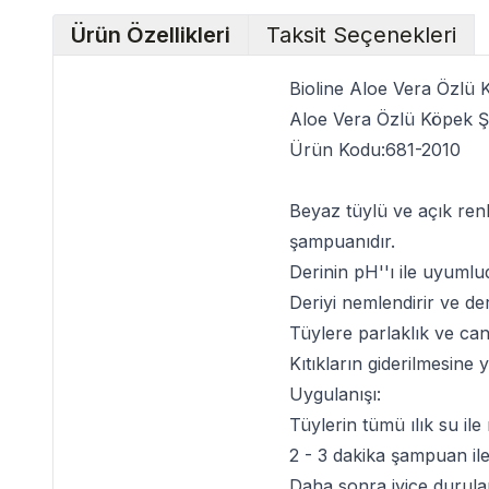
Ürün Özellikleri
Taksit Seçenekleri
Bioline Aloe Vera Özlü
Aloe Vera Özlü Köpek 
Ürün Kodu:
681-2010
Beyaz tüylü ve açık renk
şampuanı
dır.
Derinin pH''ı ile uyumlu
Deriyi nemlendirir ve der
Tüylere parlaklık ve canl
Kıtıkların giderilmesine 
Uygulanışı:
Tüylerin tümü ılık su il
2 - 3 dakika şampuan ile 
Daha sonra iyice durula