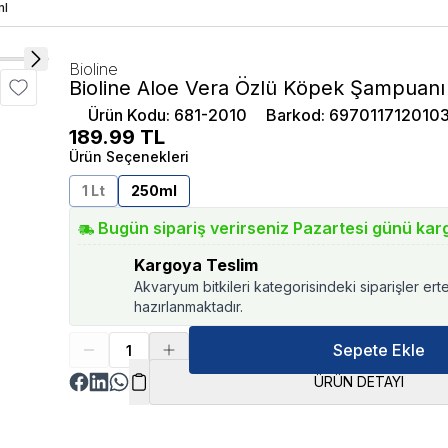
ml
Bioline
Bioline Aloe Vera Özlü Köpek Şampuan
Ürün Kodu
:
681-2010
Barkod
:
697011712010
189.99
TL
Ürün Seçenekleri
1 Lt
250ml
Bugün sipariş verirseniz Pazartesi günü kar
Kargoya Teslim
Akvaryum bitkileri kategorisindeki siparişler ert
hazırlanmaktadır.
Sepete Ekle
ÜRÜN DETAYI