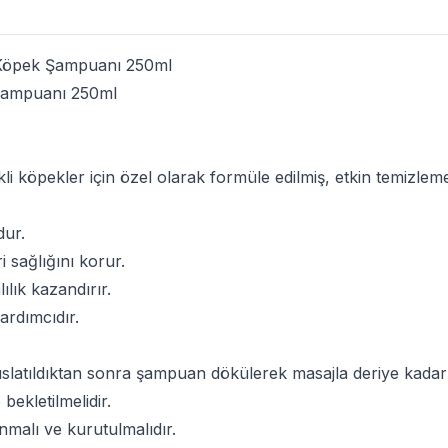
 Köpek Şampuanı 250ml
Şampuanı 250ml
li köpekler için özel olarak formüle edilmiş, etkin temizlem
dur.
i sağlığını korur.
ılık kazandırır.
yardımcıdır.
e ıslatıldıktan sonra şampuan dökülerek masajla deriye kadar
bekletilmelidir.
nmalı ve kurutulmalıdır.