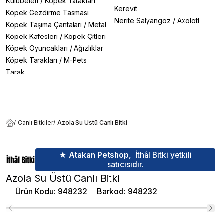
Kulübeleri
/
Köpek Yatakları
Kerevit
Köpek Gezdirme Tasması
Nerite Salyangoz
/
Axolotl
Köpek Taşıma Çantaları
/
Metal
Köpek Kafesleri
/
Köpek Çitleri
Köpek Oyuncakları
/
Ağızlıklar
Köpek Tarakları
/
M-Pets
Tarak
/
Canlı Bitkiler
/
Azola Su Üstü Canlı Bitki
★ Atakan Petshop,
İthâl Bitki yetkili
satıcısıdır.
Azola Su Üstü Canlı Bitki
Ürün Kodu
:
948232
Barkod
:
948232