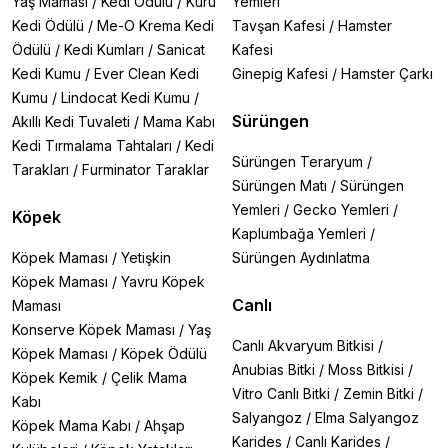
Yaş Maması
/
Kedi Ödülü
/
Kuru
Yemleri
Kedi Ödülü
/
Me-O Krema Kedi
Tavşan Kafesi
/
Hamster
Ödülü
/
Kedi Kumları
/
Sanicat
Kafesi
Kedi Kumu
/
Ever Clean Kedi
Ginepig Kafesi
/
Hamster Çarkı
Kumu
/
Lindocat Kedi Kumu
/
Sürüngen
Akıllı Kedi Tuvaleti
/
Mama Kabı
Kedi Tırmalama Tahtaları
/
Kedi
Sürüngen Teraryum
/
Tarakları
/
Furminator Taraklar
Sürüngen Matı
/
Sürüngen
Yemleri
/
Gecko Yemleri
/
Köpek
Kaplumbağa Yemleri
/
Köpek Maması
/
Yetişkin
Sürüngen Aydınlatma
Köpek Maması
/
Yavru Köpek
Canlı
Maması
Konserve Köpek Maması
/
Yaş
Canlı Akvaryum Bitkisi
/
Köpek Maması
/
Köpek Ödülü
Anubias Bitki
/
Moss Bitkisi
/
Köpek Kemik
/
Çelik Mama
Vitro Canlı Bitki
/
Zemin Bitki
/
Kabı
Salyangoz
/
Elma Salyangoz
Köpek Mama Kabı
/
Ahşap
Karides
/
Canlı Karides
/