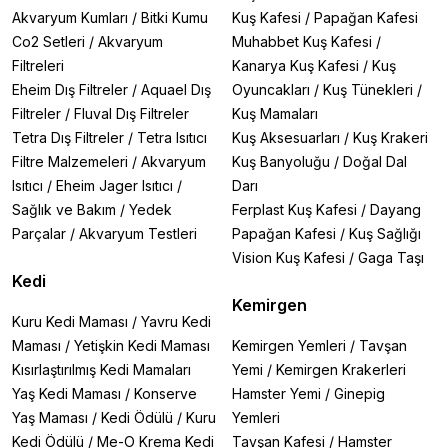
Akvaryum Kumları
/
Bitki Kumu
Kuş Kafesi
/
Papağan Kafesi
Co2 Setleri
/
Akvaryum
Muhabbet Kuş Kafesi
/
Filtreleri
Kanarya Kuş Kafesi
/
Kuş
Eheim Dış Filtreler
/
Aquael Dış
Oyuncakları
/
Kuş Tünekleri
/
Filtreler
/
Fluval Dış Filtreler
Kuş Mamaları
Tetra Dış Filtreler
/
Tetra Isıtıcı
Kuş Aksesuarları
/
Kuş Krakeri
Filtre Malzemeleri
/
Akvaryum
Kuş Banyoluğu
/
Doğal Dal
Isıtıcı
/
Eheim Jager Isıtıcı
/
Darı
Sağlık ve Bakım
/
Yedek
Ferplast Kuş Kafesi
/
Dayang
Parçalar
/
Akvaryum Testleri
Papağan Kafesi
/
Kuş Sağlığı
Vision Kuş Kafesi
/
Gaga Taşı
Kedi
Kemirgen
Kuru Kedi Maması
/
Yavru Kedi
Maması
/
Yetişkin Kedi Maması
Kemirgen Yemleri
/
Tavşan
Kısırlaştırılmış Kedi Mamaları
Yemi
/
Kemirgen Krakerleri
Yaş Kedi Maması
/
Konserve
Hamster Yemi
/
Ginepig
Yaş Maması
/
Kedi Ödülü
/
Kuru
Yemleri
Kedi Ödülü
/
Me-O Krema Kedi
Tavşan Kafesi
/
Hamster