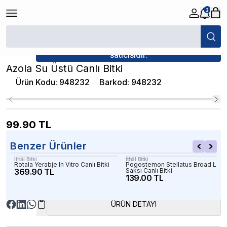
2
/
Canlı Bitkiler
/
Azola Su Üstü Canlı Bitki
★ Atakan Petshop,
İthâl Bitki yetkili
satıcısıdır.
Azola Su Üstü Canlı Bitki
Ürün Kodu
:
948232
Barkod
:
948232
99.90
TL
Benzer Ürünler
İthâl Bitki
İthâl Bitki
Rotala Yerabje In Vıtro Canlı Bitki
Pogostemon Stellatus Broad Leaf
369.90 TL
Saksı Canlı Bitki
139.00 TL
ÜRÜN DETAYI