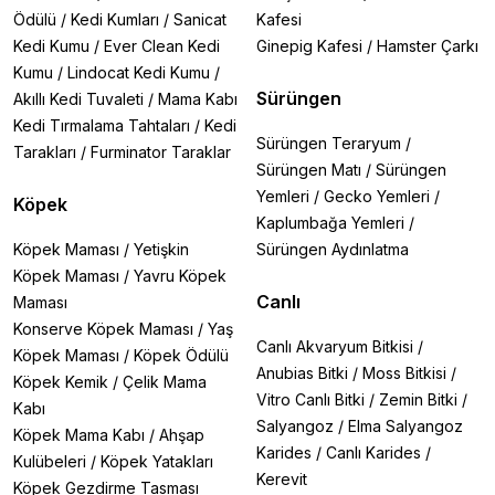
Ödülü
/
Kedi Kumları
/
Sanicat
Kafesi
Kedi Kumu
/
Ever Clean Kedi
Ginepig Kafesi
/
Hamster Çarkı
Kumu
/
Lindocat Kedi Kumu
/
Sürüngen
Akıllı Kedi Tuvaleti
/
Mama Kabı
Kedi Tırmalama Tahtaları
/
Kedi
Sürüngen Teraryum
/
Tarakları
/
Furminator Taraklar
Sürüngen Matı
/
Sürüngen
Yemleri
/
Gecko Yemleri
/
Köpek
Kaplumbağa Yemleri
/
Köpek Maması
/
Yetişkin
Sürüngen Aydınlatma
Köpek Maması
/
Yavru Köpek
Canlı
Maması
Konserve Köpek Maması
/
Yaş
Canlı Akvaryum Bitkisi
/
Köpek Maması
/
Köpek Ödülü
Anubias Bitki
/
Moss Bitkisi
/
Köpek Kemik
/
Çelik Mama
Vitro Canlı Bitki
/
Zemin Bitki
/
Kabı
Salyangoz
/
Elma Salyangoz
Köpek Mama Kabı
/
Ahşap
Karides
/
Canlı Karides
/
Kulübeleri
/
Köpek Yatakları
Kerevit
Köpek Gezdirme Tasması