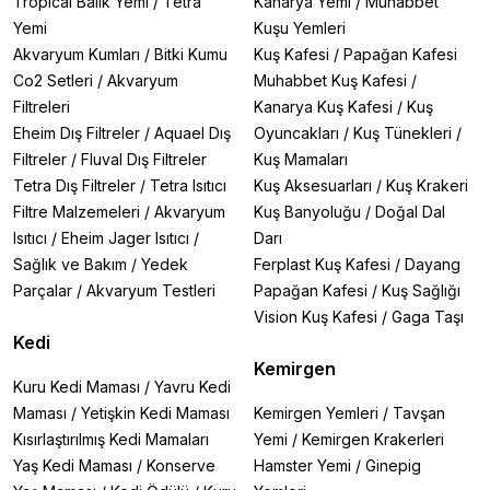
Tropical Balık Yemi
/
Tetra
Kanarya Yemi
/
Muhabbet
Yemi
Kuşu Yemleri
Akvaryum Kumları
/
Bitki Kumu
Kuş Kafesi
/
Papağan Kafesi
Co2 Setleri
/
Akvaryum
Muhabbet Kuş Kafesi
/
Filtreleri
Kanarya Kuş Kafesi
/
Kuş
Eheim Dış Filtreler
/
Aquael Dış
Oyuncakları
/
Kuş Tünekleri
/
Filtreler
/
Fluval Dış Filtreler
Kuş Mamaları
Tetra Dış Filtreler
/
Tetra Isıtıcı
Kuş Aksesuarları
/
Kuş Krakeri
Filtre Malzemeleri
/
Akvaryum
Kuş Banyoluğu
/
Doğal Dal
Isıtıcı
/
Eheim Jager Isıtıcı
/
Darı
Sağlık ve Bakım
/
Yedek
Ferplast Kuş Kafesi
/
Dayang
Parçalar
/
Akvaryum Testleri
Papağan Kafesi
/
Kuş Sağlığı
Vision Kuş Kafesi
/
Gaga Taşı
Kedi
Kemirgen
Kuru Kedi Maması
/
Yavru Kedi
Maması
/
Yetişkin Kedi Maması
Kemirgen Yemleri
/
Tavşan
Kısırlaştırılmış Kedi Mamaları
Yemi
/
Kemirgen Krakerleri
Yaş Kedi Maması
/
Konserve
Hamster Yemi
/
Ginepig