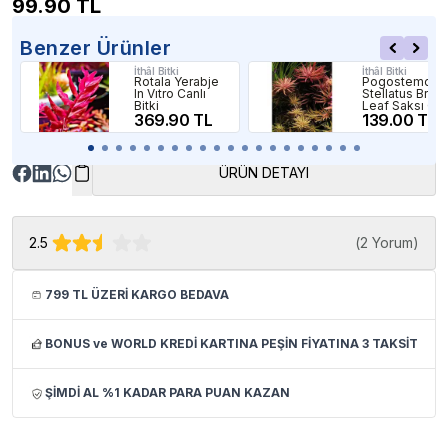
99.90
TL
Benzer Ürünler
İthâl Bitki
İthâl Bitki
Rotala Yerabje
Pogostemon
In Vıtro Canlı
Stellatus Broa
Bitki
Leaf Saksı Can
369.90 TL
Bitki
139.00 TL
ÜRÜN DETAYI
2.5
(
2 Yorum
)
799 TL ÜZERİ KARGO BEDAVA
BONUS ve WORLD KREDİ KARTINA PEŞİN FİYATINA 3 TAKSİT
ŞİMDİ AL %1 KADAR PARA PUAN KAZAN