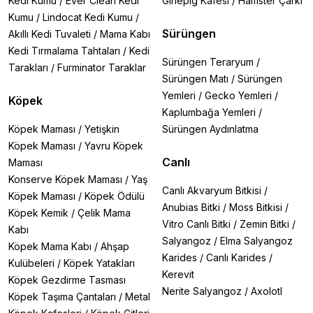
Kedi Kumu
/
Ever Clean Kedi
Ginepig Kafesi
/
Hamster Çarkı
Kumu
/
Lindocat Kedi Kumu
/
Sürüngen
Akıllı Kedi Tuvaleti
/
Mama Kabı
Kedi Tırmalama Tahtaları
/
Kedi
Sürüngen Teraryum
/
Tarakları
/
Furminator Taraklar
Sürüngen Matı
/
Sürüngen
Yemleri
/
Gecko Yemleri
/
Köpek
Kaplumbağa Yemleri
/
Köpek Maması
/
Yetişkin
Sürüngen Aydınlatma
Köpek Maması
/
Yavru Köpek
Canlı
Maması
Konserve Köpek Maması
/
Yaş
Canlı Akvaryum Bitkisi
/
Köpek Maması
/
Köpek Ödülü
Anubias Bitki
/
Moss Bitkisi
/
Köpek Kemik
/
Çelik Mama
Vitro Canlı Bitki
/
Zemin Bitki
/
Kabı
Salyangoz
/
Elma Salyangoz
Köpek Mama Kabı
/
Ahşap
Karides
/
Canlı Karides
/
Kulübeleri
/
Köpek Yatakları
Kerevit
Köpek Gezdirme Tasması
Nerite Salyangoz
/
Axolotl
Köpek Taşıma Çantaları
/
Metal