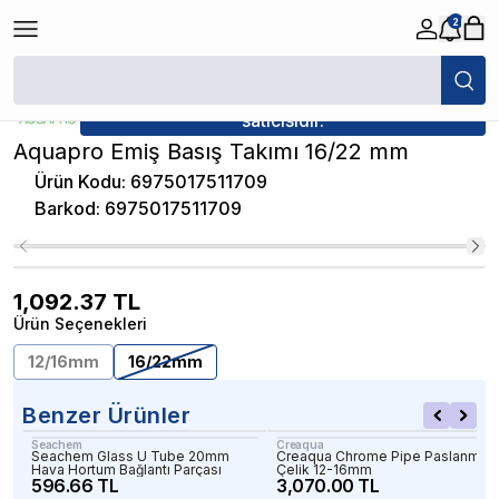
2
/
Akvaryum Hortum ve Bağlantı Parçaları
/
Aquapro Emiş Basış Takımı 1
★ Atakan Petshop,
Aquapro yetkili
satıcısıdır.
Aquapro Emiş Basış Takımı 16/22 mm
Ürün Kodu
:
6975017511709
Barkod
:
6975017511709
1,092.37
TL
Ürün Seçenekleri
12/16mm
16/22mm
Benzer Ürünler
Seachem
Creaqua
Seachem Glass U Tube 20mm
Creaqua Chrome Pipe Paslanmaz
Hava Hortum Bağlantı Parçası
Çelik 12-16mm
596.66 TL
3,070.00 TL