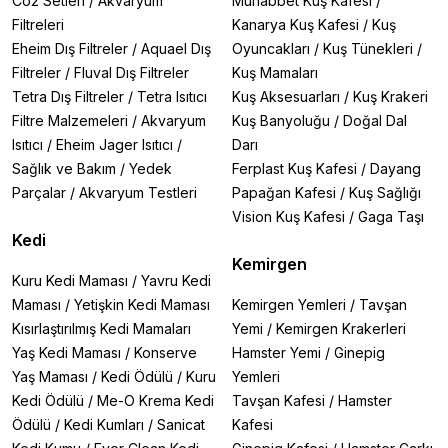
Co2 Setleri
/
Akvaryum
Muhabbet Kuş Kafesi
/
Filtreleri
Kanarya Kuş Kafesi
/
Kuş
Eheim Dış Filtreler
/
Aquael Dış
Oyuncakları
/
Kuş Tünekleri
/
Filtreler
/
Fluval Dış Filtreler
Kuş Mamaları
Tetra Dış Filtreler
/
Tetra Isıtıcı
Kuş Aksesuarları
/
Kuş Krakeri
Filtre Malzemeleri
/
Akvaryum
Kuş Banyoluğu
/
Doğal Dal
Isıtıcı
/
Eheim Jager Isıtıcı
/
Darı
Sağlık ve Bakım
/
Yedek
Ferplast Kuş Kafesi
/
Dayang
Parçalar
/
Akvaryum Testleri
Papağan Kafesi
/
Kuş Sağlığı
Vision Kuş Kafesi
/
Gaga Taşı
Kedi
Kemirgen
Kuru Kedi Maması
/
Yavru Kedi
Maması
/
Yetişkin Kedi Maması
Kemirgen Yemleri
/
Tavşan
Kısırlaştırılmış Kedi Mamaları
Yemi
/
Kemirgen Krakerleri
Yaş Kedi Maması
/
Konserve
Hamster Yemi
/
Ginepig
Yaş Maması
/
Kedi Ödülü
/
Kuru
Yemleri
Kedi Ödülü
/
Me-O Krema Kedi
Tavşan Kafesi
/
Hamster
Ödülü
/
Kedi Kumları
/
Sanicat
Kafesi