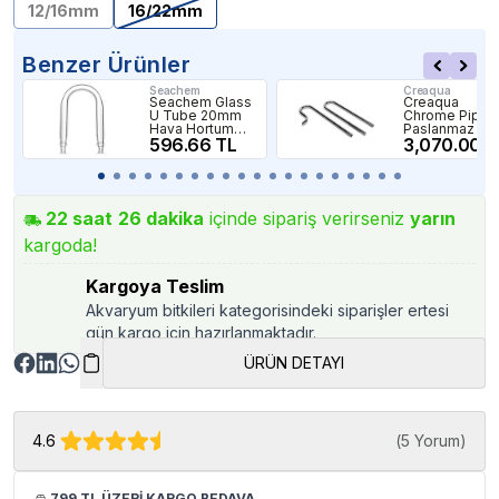
12/16mm
16/22mm
Benzer Ürünler
Seachem
Creaqua
Seachem Glass
Creaqua
U Tube 20mm
Chrome Pipe
Hava Hortum
Paslanmaz Çel
Bağlantı Parçası
596.66 TL
12-16mm
3,070.00 T
22
saat
26
dakika
içinde sipariş verirseniz
yarın
kargoda!
Kargoya Teslim
Akvaryum bitkileri kategorisindeki siparişler ertesi
gün kargo için hazırlanmaktadır.
ÜRÜN DETAYI
4.6
(
5 Yorum
)
799 TL ÜZERİ KARGO BEDAVA