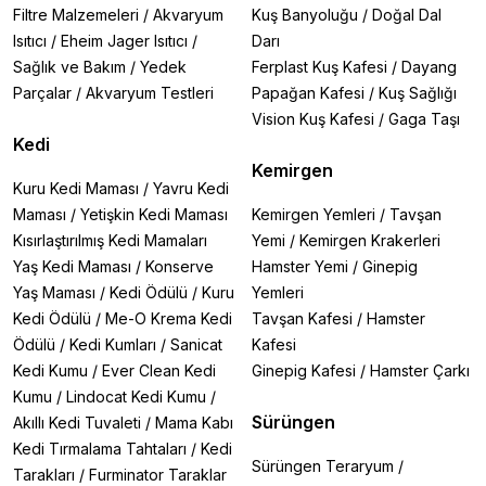
Filtre Malzemeleri
/
Akvaryum
Kuş Banyoluğu
/
Doğal Dal
Isıtıcı
/
Eheim Jager Isıtıcı
/
Darı
Sağlık ve Bakım
/
Yedek
Ferplast Kuş Kafesi
/
Dayang
Parçalar
/
Akvaryum Testleri
Papağan Kafesi
/
Kuş Sağlığı
Vision Kuş Kafesi
/
Gaga Taşı
Kedi
Kemirgen
Kuru Kedi Maması
/
Yavru Kedi
Maması
/
Yetişkin Kedi Maması
Kemirgen Yemleri
/
Tavşan
Kısırlaştırılmış Kedi Mamaları
Yemi
/
Kemirgen Krakerleri
Yaş Kedi Maması
/
Konserve
Hamster Yemi
/
Ginepig
Yaş Maması
/
Kedi Ödülü
/
Kuru
Yemleri
Kedi Ödülü
/
Me-O Krema Kedi
Tavşan Kafesi
/
Hamster
Ödülü
/
Kedi Kumları
/
Sanicat
Kafesi
Kedi Kumu
/
Ever Clean Kedi
Ginepig Kafesi
/
Hamster Çarkı
Kumu
/
Lindocat Kedi Kumu
/
Sürüngen
Akıllı Kedi Tuvaleti
/
Mama Kabı
Kedi Tırmalama Tahtaları
/
Kedi
Sürüngen Teraryum
/
Tarakları
/
Furminator Taraklar