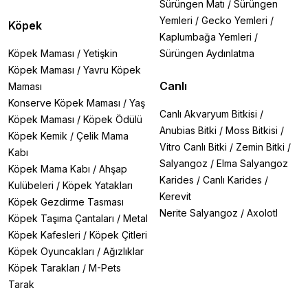
Sürüngen Matı
/
Sürüngen
Yemleri
/
Gecko Yemleri
/
Köpek
Kaplumbağa Yemleri
/
Köpek Maması
/
Yetişkin
Sürüngen Aydınlatma
Köpek Maması
/
Yavru Köpek
Canlı
Maması
Konserve Köpek Maması
/
Yaş
Canlı Akvaryum Bitkisi
/
Köpek Maması
/
Köpek Ödülü
Anubias Bitki
/
Moss Bitkisi
/
Köpek Kemik
/
Çelik Mama
Vitro Canlı Bitki
/
Zemin Bitki
/
Kabı
Salyangoz
/
Elma Salyangoz
Köpek Mama Kabı
/
Ahşap
Karides
/
Canlı Karides
/
Kulübeleri
/
Köpek Yatakları
Kerevit
Köpek Gezdirme Tasması
Nerite Salyangoz
/
Axolotl
Köpek Taşıma Çantaları
/
Metal
Köpek Kafesleri
/
Köpek Çitleri
Köpek Oyuncakları
/
Ağızlıklar
Köpek Tarakları
/
M-Pets
Tarak