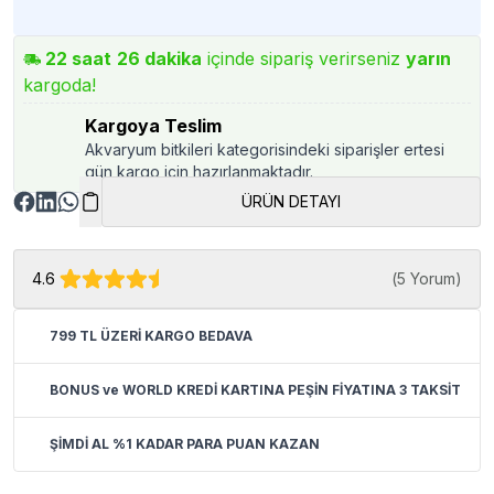
22
saat
26
dakika
içinde sipariş verirseniz
yarın
kargoda!
Kargoya Teslim
Akvaryum bitkileri kategorisindeki siparişler ertesi
gün kargo için hazırlanmaktadır.
ÜRÜN DETAYI
4.6
(
5 Yorum
)
799 TL ÜZERİ KARGO BEDAVA
BONUS ve WORLD KREDİ KARTINA PEŞİN FİYATINA 3 TAKSİT
ŞİMDİ AL %1 KADAR PARA PUAN KAZAN