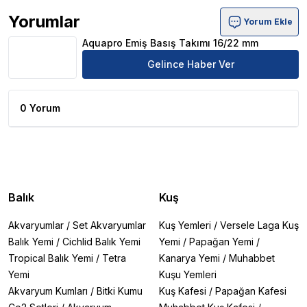
Yorumlar
Yorum Ekle
Aquapro Emiş Basış Takımı 16/22 mm Ürün Yorumları
Aquapro Emiş Basış Takımı 16/22 mm
Gelince Haber Ver
0 Yorum
Balık
Kuş
Akvaryumlar
/
Set Akvaryumlar
Kuş Yemleri
/
Versele Laga Kuş
Balık Yemi
/
Cichlid Balık Yemi
Yemi
/
Papağan Yemi
/
Tropical Balık Yemi
/
Tetra
Kanarya Yemi
/
Muhabbet
Yemi
Kuşu Yemleri
Akvaryum Kumları
/
Bitki Kumu
Kuş Kafesi
/
Papağan Kafesi