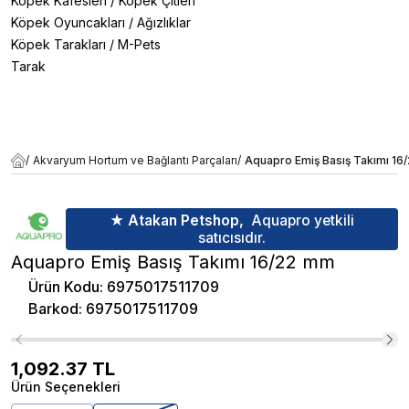
Köpek Kafesleri
/
Köpek Çitleri
Köpek Oyuncakları
/
Ağızlıklar
Köpek Tarakları
/
M-Pets
Tarak
/
Akvaryum Hortum ve Bağlantı Parçaları
/
Aquapro Emiş Basış Takımı 1
★ Atakan Petshop,
Aquapro yetkili
satıcısıdır.
Aquapro Emiş Basış Takımı 16/22 mm
Ürün Kodu
:
6975017511709
Barkod
:
6975017511709
1,092.37
TL
Ürün Seçenekleri