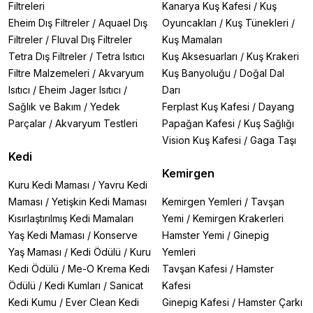
Filtreleri
Kanarya Kuş Kafesi
/
Kuş
Eheim Dış Filtreler
/
Aquael Dış
Oyuncakları
/
Kuş Tünekleri
/
Filtreler
/
Fluval Dış Filtreler
Kuş Mamaları
Tetra Dış Filtreler
/
Tetra Isıtıcı
Kuş Aksesuarları
/
Kuş Krakeri
Filtre Malzemeleri
/
Akvaryum
Kuş Banyoluğu
/
Doğal Dal
Isıtıcı
/
Eheim Jager Isıtıcı
/
Darı
Sağlık ve Bakım
/
Yedek
Ferplast Kuş Kafesi
/
Dayang
Parçalar
/
Akvaryum Testleri
Papağan Kafesi
/
Kuş Sağlığı
Vision Kuş Kafesi
/
Gaga Taşı
Kedi
Kemirgen
Kuru Kedi Maması
/
Yavru Kedi
Maması
/
Yetişkin Kedi Maması
Kemirgen Yemleri
/
Tavşan
Kısırlaştırılmış Kedi Mamaları
Yemi
/
Kemirgen Krakerleri
Yaş Kedi Maması
/
Konserve
Hamster Yemi
/
Ginepig
Yaş Maması
/
Kedi Ödülü
/
Kuru
Yemleri
Kedi Ödülü
/
Me-O Krema Kedi
Tavşan Kafesi
/
Hamster
Ödülü
/
Kedi Kumları
/
Sanicat
Kafesi
Kedi Kumu
/
Ever Clean Kedi
Ginepig Kafesi
/
Hamster Çarkı