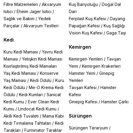
Filtre Malzemeleri
/
Akvaryum
Kuş Banyoluğu
/
Doğal Dal
Isıtıcı
/
Eheim Jager Isıtıcı
/
Darı
Sağlık ve Bakım
/
Yedek
Ferplast Kuş Kafesi
/
Dayang
Parçalar
/
Akvaryum Testleri
Papağan Kafesi
/
Kuş Sağlığı
Vision Kuş Kafesi
/
Gaga Taşı
Kedi
Kemirgen
Kuru Kedi Maması
/
Yavru Kedi
Maması
/
Yetişkin Kedi Maması
Kemirgen Yemleri
/
Tavşan
Kısırlaştırılmış Kedi Mamaları
Yemi
/
Kemirgen Krakerleri
Yaş Kedi Maması
/
Konserve
Hamster Yemi
/
Ginepig
Yaş Maması
/
Kedi Ödülü
/
Kuru
Yemleri
Kedi Ödülü
/
Me-O Krema Kedi
Tavşan Kafesi
/
Hamster
Ödülü
/
Kedi Kumları
/
Sanicat
Kafesi
Kedi Kumu
/
Ever Clean Kedi
Ginepig Kafesi
/
Hamster Çarkı
Kumu
/
Lindocat Kedi Kumu
/
Sürüngen
Akıllı Kedi Tuvaleti
/
Mama Kabı
Kedi Tırmalama Tahtaları
/
Kedi
Sürüngen Teraryum
/
Tarakları
/
Furminator Taraklar