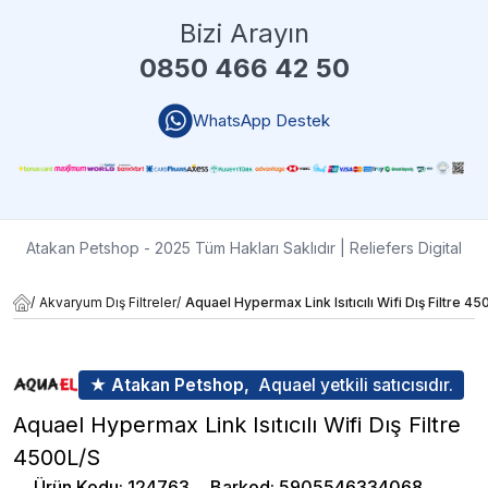
Bizi Arayın
0850 466 42 50
WhatsApp Destek
Atakan Petshop - 2025 Tüm Hakları Saklıdır
| Reliefers Digital
/
Akvaryum Dış Filtreler
/
Aquael Hypermax Link Isıtıcılı Wifi Dış Filtre 4
★ Atakan Petshop,
Aquael yetkili satıcısıdır.
Aquael Hypermax Link Isıtıcılı Wifi Dış Filtre
4500L/S
Ürün Kodu
:
124763
Barkod
:
5905546334068