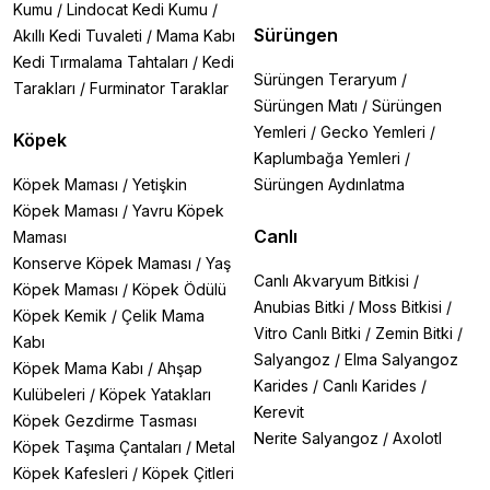
Kumu
/
Lindocat Kedi Kumu
/
Sürüngen
Akıllı Kedi Tuvaleti
/
Mama Kabı
Kedi Tırmalama Tahtaları
/
Kedi
Sürüngen Teraryum
/
Tarakları
/
Furminator Taraklar
Sürüngen Matı
/
Sürüngen
Yemleri
/
Gecko Yemleri
/
Köpek
Kaplumbağa Yemleri
/
Köpek Maması
/
Yetişkin
Sürüngen Aydınlatma
Köpek Maması
/
Yavru Köpek
Canlı
Maması
Konserve Köpek Maması
/
Yaş
Canlı Akvaryum Bitkisi
/
Köpek Maması
/
Köpek Ödülü
Anubias Bitki
/
Moss Bitkisi
/
Köpek Kemik
/
Çelik Mama
Vitro Canlı Bitki
/
Zemin Bitki
/
Kabı
Salyangoz
/
Elma Salyangoz
Köpek Mama Kabı
/
Ahşap
Karides
/
Canlı Karides
/
Kulübeleri
/
Köpek Yatakları
Kerevit
Köpek Gezdirme Tasması
Nerite Salyangoz
/
Axolotl
Köpek Taşıma Çantaları
/
Metal
Köpek Kafesleri
/
Köpek Çitleri