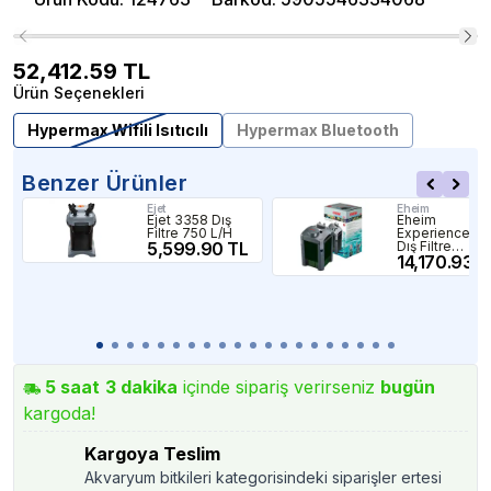
52,412.59
TL
Ürün Seçenekleri
Hypermax Wifili Isıtıcılı
Hypermax Bluetooth
Benzer Ürünler
Ejet
Eheim
Ejet 3358 Dış
Eheim
Filtre 750 L/H
Experience 3
5,599.90 TL
Dış Filtre
1050Lt/H
14,170.93 T
+Media
5
saat
3
dakika
içinde sipariş verirseniz
bugün
kargoda!
Kargoya Teslim
Akvaryum bitkileri kategorisindeki siparişler ertesi