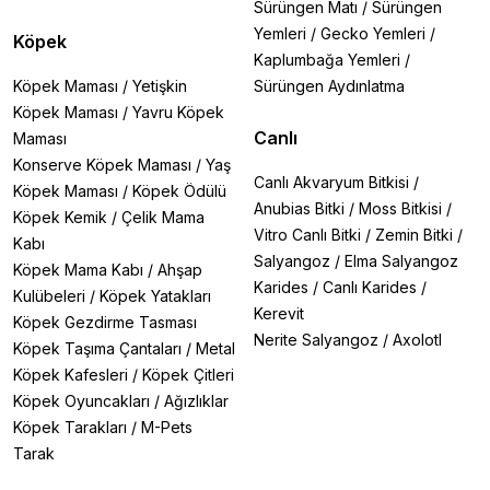
Sürüngen Matı
/
Sürüngen
Yemleri
/
Gecko Yemleri
/
Köpek
Kaplumbağa Yemleri
/
Köpek Maması
/
Yetişkin
Sürüngen Aydınlatma
Köpek Maması
/
Yavru Köpek
Canlı
Maması
Konserve Köpek Maması
/
Yaş
Canlı Akvaryum Bitkisi
/
Köpek Maması
/
Köpek Ödülü
Anubias Bitki
/
Moss Bitkisi
/
Köpek Kemik
/
Çelik Mama
Vitro Canlı Bitki
/
Zemin Bitki
/
Kabı
Salyangoz
/
Elma Salyangoz
Köpek Mama Kabı
/
Ahşap
Karides
/
Canlı Karides
/
Kulübeleri
/
Köpek Yatakları
Kerevit
Köpek Gezdirme Tasması
Nerite Salyangoz
/
Axolotl
Köpek Taşıma Çantaları
/
Metal
Köpek Kafesleri
/
Köpek Çitleri
Köpek Oyuncakları
/
Ağızlıklar
Köpek Tarakları
/
M-Pets
Tarak