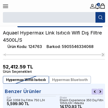
2
/
Akvaryum Dış Filtreler
/
Aquael Hypermax Link Isıtıcılı Wifi Dış Filtre 4
★ Atakan Petshop,
Aquael yetkili satıcısıdır.
Aquael Hypermax Link Isıtıcılı Wifi Dış Filtre
4500L/S
Ürün Kodu
:
124763
Barkod
:
5905546334068
52,412.59
TL
Ürün Seçenekleri
Hypermax Wifili Isıtıcılı
Hypermax Bluetooth
Benzer Ürünler
Ejet
Eheim
Ejet 3358 Dış Filtre 750 L/H
Eheim Experience 350 Dış Filtre
5,599.90 TL
1050Lt/H +Media
14,170.93 TL