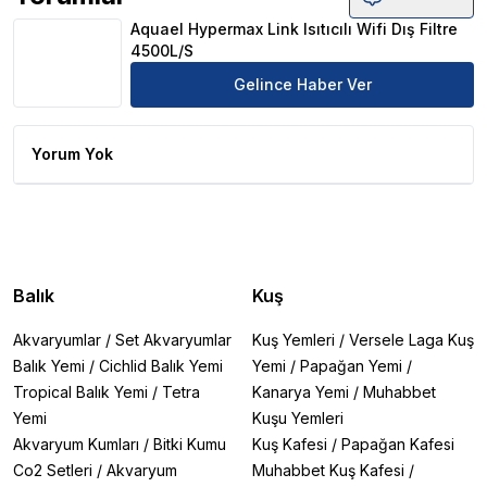
Aquael Hypermax Link Isıtıcılı Wifi Dış Filtre 4500L/S Ür
Aquael Hypermax Link Isıtıcılı Wifi Dış Filtre
4500L/S
Gelince Haber Ver
Yorum Yok
Balık
Kuş
Akvaryumlar
/
Set Akvaryumlar
Kuş Yemleri
/
Versele Laga Kuş
Balık Yemi
/
Cichlid Balık Yemi
Yemi
/
Papağan Yemi
/
Tropical Balık Yemi
/
Tetra
Kanarya Yemi
/
Muhabbet
Yemi
Kuşu Yemleri
Akvaryum Kumları
/
Bitki Kumu
Kuş Kafesi
/
Papağan Kafesi
Co2 Setleri
/
Akvaryum
Muhabbet Kuş Kafesi
/