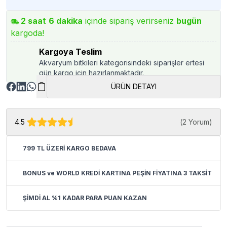
2
saat
6
dakika
içinde sipariş verirseniz
bugün
kargoda!
Kargoya Teslim
Akvaryum bitkileri kategorisindeki siparişler ertesi
gün kargo için hazırlanmaktadır.
ÜRÜN DETAYI
4.5
(
2 Yorum
)
799 TL ÜZERİ KARGO BEDAVA
BONUS ve WORLD KREDİ KARTINA PEŞİN FİYATINA 3 TAKSİT
ŞİMDİ AL %1 KADAR PARA PUAN KAZAN