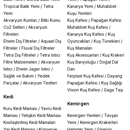
Tropical Balık Yemi
/
Tetra
Kanarya Yemi
/
Muhabbet
Yemi
Kuşu Yemleri
Akvaryum Kumları
/
Bitki Kumu
Kuş Kafesi
/
Papağan Kafesi
Co2 Setleri
/
Akvaryum
Muhabbet Kuş Kafesi
/
Filtreleri
Kanarya Kuş Kafesi
/
Kuş
Eheim Dış Filtreler
/
Aquael Dış
Oyuncakları
/
Kuş Tünekleri
/
Filtreler
/
Fluval Dış Filtreler
Kuş Mamaları
Tetra Dış Filtreler
/
Tetra Isıtıcı
Kuş Aksesuarları
/
Kuş Krakeri
Filtre Malzemeleri
/
Akvaryum
Kuş Banyoluğu
/
Doğal Dal
Isıtıcı
/
Eheim Jager Isıtıcı
/
Darı
Sağlık ve Bakım
/
Yedek
Ferplast Kuş Kafesi
/
Dayang
Parçalar
/
Akvaryum Testleri
Papağan Kafesi
/
Kuş Sağlığı
Vision Kuş Kafesi
/
Gaga Taşı
Kedi
Kemirgen
Kuru Kedi Maması
/
Yavru Kedi
Maması
/
Yetişkin Kedi Maması
Kemirgen Yemleri
/
Tavşan
Kısırlaştırılmış Kedi Mamaları
Yemi
/
Kemirgen Krakerleri
Yaş Kedi Maması
/
Konserve
Hamster Yemi
/
Ginepig