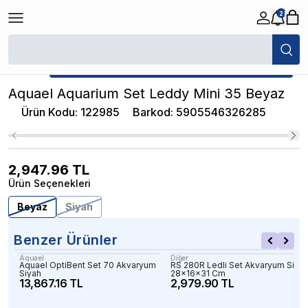
2
/
İthal Akvaryumlar
/
Aquael Aquarium Set Leddy Mini 35 Beyaz
★ Atakan Petshop,
Aquael yetkili satıcısıdır.
Aquael Aquarium Set Leddy Mini 35 Beyaz
Ürün Kodu
:
122985
Barkod
:
5905546326285
2,947.96
TL
Ürün Seçenekleri
Beyaz
Siyah
Benzer Ürünler
Aquael
Diğer
Aquael OptiBent Set 70 Akvaryum
RS 280R Ledli Set Akvaryum Siya
Siyah
28x16x31 Cm
13,867.16 TL
2,979.90 TL