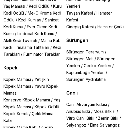
Yaş Maması
/
Kedi Ödülü
/
Kuru
Yemleri
Kedi Ödülü
/
Me-O Krema Kedi
Tavşan Kafesi
/
Hamster
Ödülü
/
Kedi Kumları
/
Sanicat
Kafesi
Kedi Kumu
/
Ever Clean Kedi
Ginepig Kafesi
/
Hamster Çarkı
Kumu
/
Lindocat Kedi Kumu
/
Sürüngen
Akıllı Kedi Tuvaleti
/
Mama Kabı
Kedi Tırmalama Tahtaları
/
Kedi
Sürüngen Teraryum
/
Tarakları
/
Furminator Taraklar
Sürüngen Matı
/
Sürüngen
Yemleri
/
Gecko Yemleri
/
Köpek
Kaplumbağa Yemleri
/
Köpek Maması
/
Yetişkin
Sürüngen Aydınlatma
Köpek Maması
/
Yavru Köpek
Canlı
Maması
Konserve Köpek Maması
/
Yaş
Canlı Akvaryum Bitkisi
/
Köpek Maması
/
Köpek Ödülü
Anubias Bitki
/
Moss Bitkisi
/
Köpek Kemik
/
Çelik Mama
Vitro Canlı Bitki
/
Zemin Bitki
/
Kabı
Salyangoz
/
Elma Salyangoz
Köpek Mama Kabı
/
Ahşap