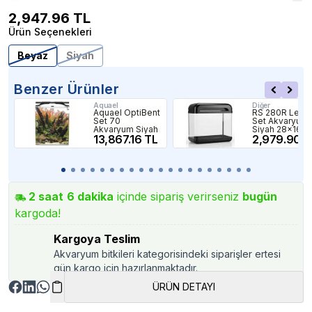
2,947.96
TL
Ürün Seçenekleri
Beyaz
Siyah
Benzer Ürünler
Aquael
Diğer
Aquael OptiBent
RS 280R Ledli
Set 70
Set Akvaryum
Akvaryum Siyah
Siyah 28x16x3
13,867.16 TL
Cm
2,979.90 T
2
saat
6
dakika
içinde sipariş verirseniz
bugün
kargoda!
Kargoya Teslim
Akvaryum bitkileri kategorisindeki siparişler ertesi
gün kargo için hazırlanmaktadır.
ÜRÜN DETAYI