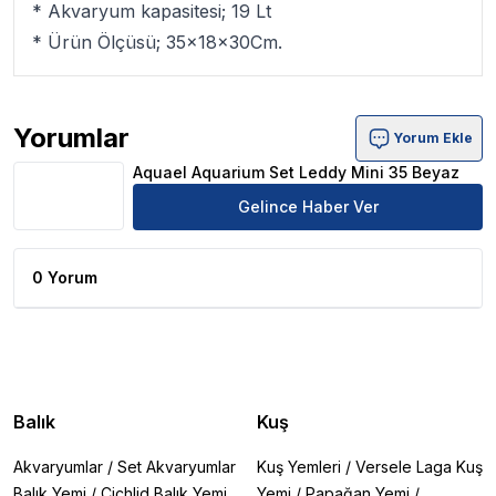
* Akvaryum kapasitesi; 19 Lt
* Ürün Ölçüsü; 35x18x30Cm.
Yorumlar
Yorum Ekle
Aquael Aquarium Set Leddy Mini 35 Beyaz Ürün Yorumla
Aquael Aquarium Set Leddy Mini 35 Beyaz
Gelince Haber Ver
0 Yorum
Balık
Kuş
Akvaryumlar
/
Set Akvaryumlar
Kuş Yemleri
/
Versele Laga Kuş
Balık Yemi
/
Cichlid Balık Yemi
Yemi
/
Papağan Yemi
/