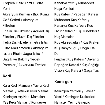
Tropical Balık Yemi
/
Tetra
Kanarya Yemi
/
Muhabbet
Yemi
Kuşu Yemleri
Akvaryum Kumları
/
Bitki Kumu
Kuş Kafesi
/
Papağan Kafesi
Co2 Setleri
/
Akvaryum
Muhabbet Kuş Kafesi
/
Filtreleri
Kanarya Kuş Kafesi
/
Kuş
Eheim Dış Filtreler
/
Aquael Dış
Oyuncakları
/
Kuş Tünekleri
/
Filtreler
/
Fluval Dış Filtreler
Kuş Mamaları
Tetra Dış Filtreler
/
Tetra Isıtıcı
Kuş Aksesuarları
/
Kuş Krakeri
Filtre Malzemeleri
/
Akvaryum
Kuş Banyoluğu
/
Doğal Dal
Isıtıcı
/
Eheim Jager Isıtıcı
/
Darı
Sağlık ve Bakım
/
Yedek
Ferplast Kuş Kafesi
/
Dayang
Parçalar
/
Akvaryum Testleri
Papağan Kafesi
/
Kuş Sağlığı
Vision Kuş Kafesi
/
Gaga Taşı
Kedi
Kemirgen
Kuru Kedi Maması
/
Yavru Kedi
Maması
/
Yetişkin Kedi Maması
Kemirgen Yemleri
/
Tavşan
Kısırlaştırılmış Kedi Mamaları
Yemi
/
Kemirgen Krakerleri
Yaş Kedi Maması
/
Konserve
Hamster Yemi
/
Ginepig