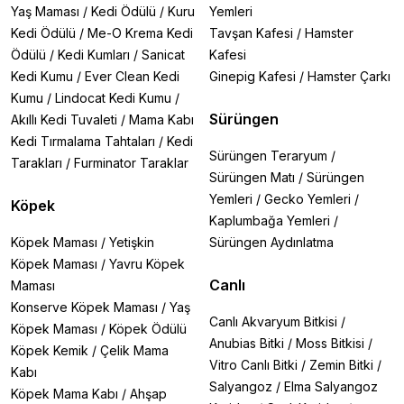
Yaş Maması
/
Kedi Ödülü
/
Kuru
Yemleri
Kedi Ödülü
/
Me-O Krema Kedi
Tavşan Kafesi
/
Hamster
Ödülü
/
Kedi Kumları
/
Sanicat
Kafesi
Kedi Kumu
/
Ever Clean Kedi
Ginepig Kafesi
/
Hamster Çarkı
Kumu
/
Lindocat Kedi Kumu
/
Sürüngen
Akıllı Kedi Tuvaleti
/
Mama Kabı
Kedi Tırmalama Tahtaları
/
Kedi
Sürüngen Teraryum
/
Tarakları
/
Furminator Taraklar
Sürüngen Matı
/
Sürüngen
Yemleri
/
Gecko Yemleri
/
Köpek
Kaplumbağa Yemleri
/
Köpek Maması
/
Yetişkin
Sürüngen Aydınlatma
Köpek Maması
/
Yavru Köpek
Canlı
Maması
Konserve Köpek Maması
/
Yaş
Canlı Akvaryum Bitkisi
/
Köpek Maması
/
Köpek Ödülü
Anubias Bitki
/
Moss Bitkisi
/
Köpek Kemik
/
Çelik Mama
Vitro Canlı Bitki
/
Zemin Bitki
/
Kabı
Salyangoz
/
Elma Salyangoz
Köpek Mama Kabı
/
Ahşap