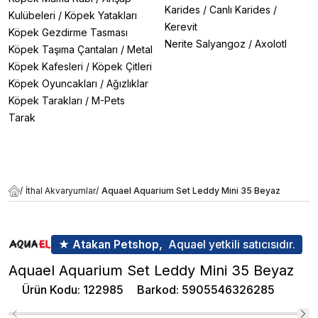
Karides
/
Canlı Karides
/
Kulübeleri
/
Köpek Yatakları
Kerevit
Köpek Gezdirme Tasması
Nerite Salyangoz
/
Axolotl
Köpek Taşıma Çantaları
/
Metal
Köpek Kafesleri
/
Köpek Çitleri
Köpek Oyuncakları
/
Ağızlıklar
Köpek Tarakları
/
M-Pets
Tarak
/
İthal Akvaryumlar
/
Aquael Aquarium Set Leddy Mini 35 Beyaz
★ Atakan Petshop,
Aquael yetkili satıcısıdır.
Aquael Aquarium Set Leddy Mini 35 Beyaz
Ürün Kodu
:
122985
Barkod
:
5905546326285