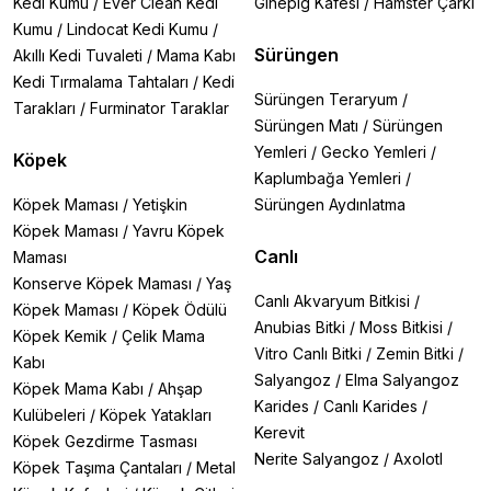
Kedi Kumu
/
Ever Clean Kedi
Ginepig Kafesi
/
Hamster Çarkı
Kumu
/
Lindocat Kedi Kumu
/
Sürüngen
Akıllı Kedi Tuvaleti
/
Mama Kabı
Kedi Tırmalama Tahtaları
/
Kedi
Sürüngen Teraryum
/
Tarakları
/
Furminator Taraklar
Sürüngen Matı
/
Sürüngen
Yemleri
/
Gecko Yemleri
/
Köpek
Kaplumbağa Yemleri
/
Köpek Maması
/
Yetişkin
Sürüngen Aydınlatma
Köpek Maması
/
Yavru Köpek
Canlı
Maması
Konserve Köpek Maması
/
Yaş
Canlı Akvaryum Bitkisi
/
Köpek Maması
/
Köpek Ödülü
Anubias Bitki
/
Moss Bitkisi
/
Köpek Kemik
/
Çelik Mama
Vitro Canlı Bitki
/
Zemin Bitki
/
Kabı
Salyangoz
/
Elma Salyangoz
Köpek Mama Kabı
/
Ahşap
Karides
/
Canlı Karides
/
Kulübeleri
/
Köpek Yatakları
Kerevit
Köpek Gezdirme Tasması
Nerite Salyangoz
/
Axolotl
Köpek Taşıma Çantaları
/
Metal