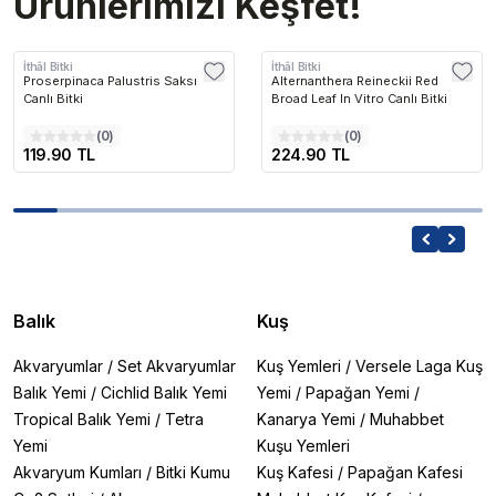
Ürünlerimizi Keşfet!
İthâl Bitki
İthâl Bitki
Proserpinaca Palustris Saksı
Alternanthera Reineckii Red
Canlı Bitki
Broad Leaf In Vitro Canlı Bitki
(
0
)
(
0
)
119.90 TL
224.90 TL
Balık
Kuş
Akvaryumlar
/
Set Akvaryumlar
Kuş Yemleri
/
Versele Laga Kuş
Balık Yemi
/
Cichlid Balık Yemi
Yemi
/
Papağan Yemi
/
Tropical Balık Yemi
/
Tetra
Kanarya Yemi
/
Muhabbet
Yemi
Kuşu Yemleri
Akvaryum Kumları
/
Bitki Kumu
Kuş Kafesi
/
Papağan Kafesi