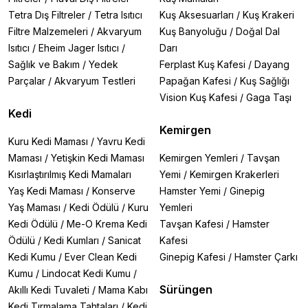
Tetra Dış Filtreler
/
Tetra Isıtıcı
Kuş Aksesuarları
/
Kuş Krakeri
Filtre Malzemeleri
/
Akvaryum
Kuş Banyoluğu
/
Doğal Dal
Isıtıcı
/
Eheim Jager Isıtıcı
/
Darı
Sağlık ve Bakım
/
Yedek
Ferplast Kuş Kafesi
/
Dayang
Parçalar
/
Akvaryum Testleri
Papağan Kafesi
/
Kuş Sağlığı
Vision Kuş Kafesi
/
Gaga Taşı
Kedi
Kemirgen
Kuru Kedi Maması
/
Yavru Kedi
Maması
/
Yetişkin Kedi Maması
Kemirgen Yemleri
/
Tavşan
Kısırlaştırılmış Kedi Mamaları
Yemi
/
Kemirgen Krakerleri
Yaş Kedi Maması
/
Konserve
Hamster Yemi
/
Ginepig
Yaş Maması
/
Kedi Ödülü
/
Kuru
Yemleri
Kedi Ödülü
/
Me-O Krema Kedi
Tavşan Kafesi
/
Hamster
Ödülü
/
Kedi Kumları
/
Sanicat
Kafesi
Kedi Kumu
/
Ever Clean Kedi
Ginepig Kafesi
/
Hamster Çarkı
Kumu
/
Lindocat Kedi Kumu
/
Sürüngen
Akıllı Kedi Tuvaleti
/
Mama Kabı
Kedi Tırmalama Tahtaları
/
Kedi