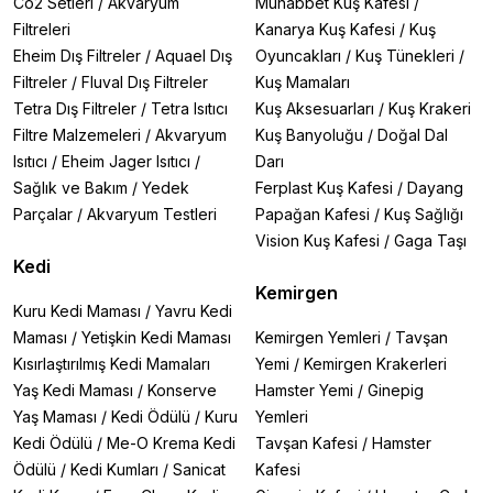
Co2 Setleri
/
Akvaryum
Muhabbet Kuş Kafesi
/
Filtreleri
Kanarya Kuş Kafesi
/
Kuş
Eheim Dış Filtreler
/
Aquael Dış
Oyuncakları
/
Kuş Tünekleri
/
Filtreler
/
Fluval Dış Filtreler
Kuş Mamaları
Tetra Dış Filtreler
/
Tetra Isıtıcı
Kuş Aksesuarları
/
Kuş Krakeri
Filtre Malzemeleri
/
Akvaryum
Kuş Banyoluğu
/
Doğal Dal
Isıtıcı
/
Eheim Jager Isıtıcı
/
Darı
Sağlık ve Bakım
/
Yedek
Ferplast Kuş Kafesi
/
Dayang
Parçalar
/
Akvaryum Testleri
Papağan Kafesi
/
Kuş Sağlığı
Vision Kuş Kafesi
/
Gaga Taşı
Kedi
Kemirgen
Kuru Kedi Maması
/
Yavru Kedi
Maması
/
Yetişkin Kedi Maması
Kemirgen Yemleri
/
Tavşan
Kısırlaştırılmış Kedi Mamaları
Yemi
/
Kemirgen Krakerleri
Yaş Kedi Maması
/
Konserve
Hamster Yemi
/
Ginepig
Yaş Maması
/
Kedi Ödülü
/
Kuru
Yemleri
Kedi Ödülü
/
Me-O Krema Kedi
Tavşan Kafesi
/
Hamster
Ödülü
/
Kedi Kumları
/
Sanicat
Kafesi