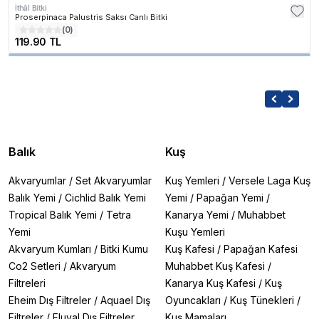
İthâl Bitki
Proserpinaca Palustris Saksı Canlı Bitki
(
0
)
119.90 TL
Balık
Kuş
Akvaryumlar
/
Set Akvaryumlar
Kuş Yemleri
/
Versele Laga Kuş
Balık Yemi
/
Cichlid Balık Yemi
Yemi
/
Papağan Yemi
/
Tropical Balık Yemi
/
Tetra
Kanarya Yemi
/
Muhabbet
Yemi
Kuşu Yemleri
Akvaryum Kumları
/
Bitki Kumu
Kuş Kafesi
/
Papağan Kafesi
Co2 Setleri
/
Akvaryum
Muhabbet Kuş Kafesi
/
Filtreleri
Kanarya Kuş Kafesi
/
Kuş
Eheim Dış Filtreler
/
Aquael Dış
Oyuncakları
/
Kuş Tünekleri
/
Filtreler
/
Fluval Dış Filtreler
Kuş Mamaları