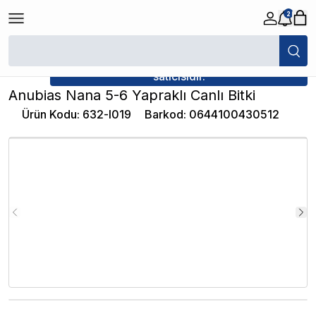
2
/
Canlı Bitkiler
/
Anubias Nana 5-6 Yapraklı Canlı Bitki
★ Atakan Petshop,
İthâl Bitki yetkili
satıcısıdır.
Anubias Nana 5-6 Yapraklı Canlı Bitki
Ürün Kodu
:
632-l019
Barkod
:
0644100430512