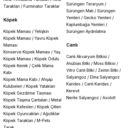
Sürüngen Teraryum
/
Tarakları
/
Furminator Taraklar
Sürüngen Matı
/
Sürüngen
Yemleri
/
Gecko Yemleri
/
Köpek
Kaplumbağa Yemleri
/
Köpek Maması
/
Yetişkin
Sürüngen Aydınlatma
Köpek Maması
/
Yavru Köpek
Canlı
Maması
Konserve Köpek Maması
/
Yaş
Canlı Akvaryum Bitkisi
/
Köpek Maması
/
Köpek Ödülü
Anubias Bitki
/
Moss Bitkisi
/
Köpek Kemik
/
Çelik Mama
Vitro Canlı Bitki
/
Zemin Bitki
/
Kabı
Salyangoz
/
Elma Salyangoz
Köpek Mama Kabı
/
Ahşap
Karides
/
Canlı Karides
/
Kulübeleri
/
Köpek Yatakları
Kerevit
Köpek Gezdirme Tasması
Nerite Salyangoz
/
Axolotl
Köpek Taşıma Çantaları
/
Metal
Köpek Kafesleri
/
Köpek Çitleri
Köpek Oyuncakları
/
Ağızlıklar
Köpek Tarakları
/
M-Pets
Tarak