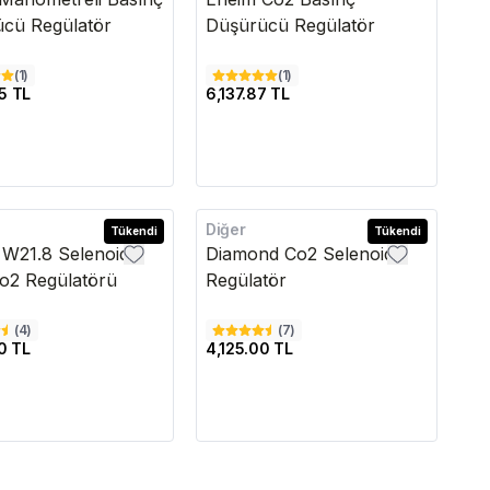
cü Regülatör
Düşürücü Regülatör
(
1
)
(
1
)
05 TL
6,137.87 TL
Diğer
Tükendi
Tükendi
W21.8 Selenoid
Diamond Co2 Selenoid
 Co2 Regülatörü
Regülatör
(
4
)
(
7
)
0 TL
4,125.00 TL