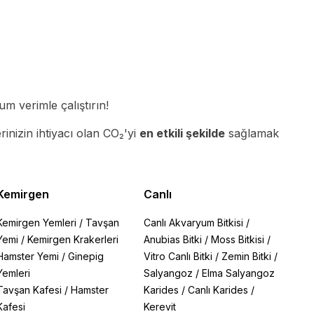
m verimle çalıştırın!
lerinizin ihtiyacı olan CO₂'yi
en etkili şekilde
sağlamak
Kemirgen
Canlı
Kemirgen Yemleri
/
Tavşan
Canlı Akvaryum Bitkisi
/
Yemi
/
Kemirgen Krakerleri
Anubias Bitki
/
Moss Bitkisi
/
Hamster Yemi
/
Ginepig
Vitro Canlı Bitki
/
Zemin Bitki
/
Yemleri
Salyangoz
/
Elma Salyangoz
Tavşan Kafesi
/
Hamster
Karides
/
Canlı Karides
/
Kafesi
Kerevit