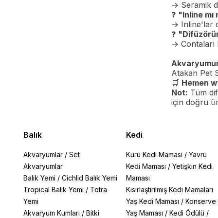
→ Seramik di
❓
"Inline mı
→ Inline'lar 
❓
"Difüzörü
→ Contaları 
Akvaryumunu
Atakan Pet
🛒
Hemen
w
Not:
Tüm dif
için doğru ü
Balık
Kedi
Akvaryumlar
/
Set
Kuru Kedi Maması
/
Yavru
Akvaryumlar
Kedi Maması
/
Yetişkin Kedi
Balık Yemi
/
Cichlid Balık Yemi
Maması
Tropical Balık Yemi
/
Tetra
Kısırlaştırılmış Kedi Mamaları
Yemi
Yaş Kedi Maması
/
Konserve
Akvaryum Kumları
/
Bitki
Yaş Maması
/
Kedi Ödülü
/