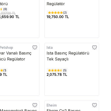
törü
Regülatör
(
8
)
(
2
)
,037.00 TL
4,659.90 TL
19,750.00 TL
 Petshop
Ista
edava
Kargo Bedava
yar Vanalı Basınç
Ista Basınç Regülatörü
cü Regülator
Tek Sayaçlı
(
1
)
(
5
)
9 TL
2,075.78 TL
Eheim
edava
Kargo Bedava
Manometreli Basınç
Eheim Co2 Basınç