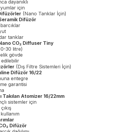
ca dayanıklı
yumlar için
ifüzörler
(Nano Tanklar İçin)
Seramik Difüzör
abarcıklar
yut
dar tanklar
Nano CO₂ Diffuser Tiny
0-30 litre)
elik gövde
dilebilir
üzörler
(Dış Filtre Sistemleri İçin)
line Difüzör 16/22
muna entegre
e garantisi
ma
rı Takılan Atomizer 16/22mm
lı sistemler için
 çıkış
 kullanım
rımlar
CO₂ Difüzör
arcık dağılımı