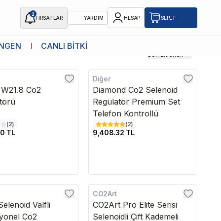
2
FIRSATLAR
YARDIM
HESAP
SEPET
NGEN
CANLI BİTKİ
Son Eklenen
Diğer
 W21.8 Co2
Diamond Co2 Selenoid
törü
Regülatör Premium Set
Telefon Kontrollü
(
2
)
(
2
)
0 TL
9,408.32 TL
CO2Art
edava
Kargo Bedava
elenoid Valfli
CO2Art Pro Elite Serisi
yonel Co2
Selenoidli Çift Kademeli