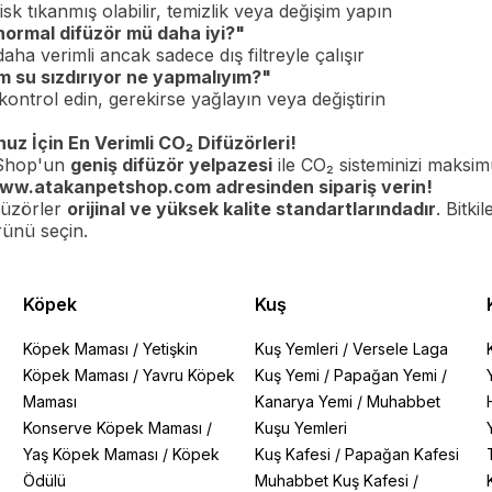
sk tıkanmış olabilir, temizlik veya değişim yapın
 normal difüzör mü daha iyi?"
daha verimli ancak sadece dış filtreyle çalışır
m su sızdırıyor ne yapmalıyım?"
kontrol edin, gerekirse yağlayın veya değiştirin
z İçin En Verimli CO₂ Difüzörleri!
 Shop'un
geniş difüzör yelpazesi
ile CO₂ sisteminizi maksimu
ww.atakanpetshop.com
adresinden sipariş verin!
üzörler
orijinal ve yüksek kalite standartlarındadır
. Bitki
rünü seçin.
Köpek
Kuş
Köpek Maması
/
Yetişkin
Kuş Yemleri
/
Versele Laga
Köpek Maması
/
Yavru Köpek
Kuş Yemi
/
Papağan Yemi
/
Maması
Kanarya Yemi
/
Muhabbet
Konserve Köpek Maması
/
Kuşu Yemleri
Yaş Köpek Maması
/
Köpek
Kuş Kafesi
/
Papağan Kafesi
Ödülü
Muhabbet Kuş Kafesi
/