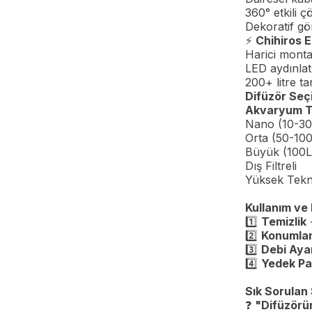
360° etkili 
Dekoratif g
⚡
Chihiros E
Harici monta
LED aydınlat
200+ litre ta
Difüzör Seç
Akvaryum T
Nano (10-30
Orta (50-100
Büyük (100L
Dış Filtreli
Yüksek Tekno
Kullanım ve 
1️⃣
Temizlik
-
2️⃣
Konumla
3️⃣
Debi Aya
4️⃣
Yedek Pa
Sık Sorulan
❓
"Difüzörü