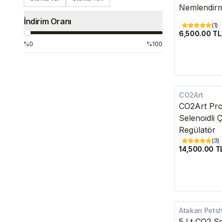
Nemlendirm
İndirim Oranı
(
1
)
6,500.00 TL
%0
%100
CO2Art
Kargo Bedava
CO2Art Pro
Selenoidli Ç
Regülatör
(
3
)
14,500.00 T
Atakan Pets
Kargo Bedava
5 Lt CO2 S