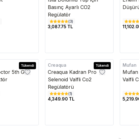
Basınç Ayarlı CO2
Düşürü
Regülatör
(
3
)
3,087.75 TL
11,102.
Creaqua
Mufan
Tükendi
Kargo Bedava
Tükendi
octor 5th Gen
Creaqua Kadran Pro
Mufan 
tör
Selenoid Valfli Co2
Valfli
Regülatörü
(
1
)
4,349.90 TL
5,219.9