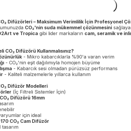
₂ Difüzörleri – Maksimum Verimlilik İçin Profesyonel Ç
aryumunuzda
CO₂'nin suda mükemmel çözünmesini
sağlaya
O2Art ve Tropica
gibi lider markaların
cam, seramik ve inli
li CO₂ Difüzörü Kullanmalısınız?
özünürlük
- Mikro kabarcıklarla %90'a varan verim
ğı
- CO₂'nin eşit dağılımıyla homojen büyüme
lışma
- Kabarcık sesi olmadan pürüzsüz performans
ür
- Kaliteli malzemelerle yıllarca kullanım
O₂ Difüzör Modelleri
örler
(İç Filtreli Sistemler İçin)
 CO₂ Difüzörü 16mm
asarım
nebilir
aryumlar için ideal
170 CO₂ Cam Difüzör
al tasarım