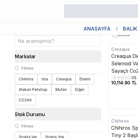
/
Balık
/
Tatlı Su
/
Bitki Ve Co2 Ekipmanları
/
CO2 Regülatör
CO2 Regülatör
ANASAYFA
BALIK
Stokta
Creaqua
Kargo Bedava
Creaqua Di
Markalar
Selenoid Va
Sayaçlı Co
(
0
)
Chihiros
Ista
Creaqua
Eheim
10,114.90 TL
Atakan Petshop
Mufan
Diğer
CO2Art
Stok Durumu
Chihiros
Kargo Bedava
Chihiros S
Tiny 2 Başlı
Stokta Var
Stokta Yok