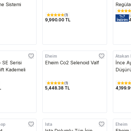
e Sistemi
Regüla
(
1
)
5
%
7
9,990.00 TL
İndirim
Eheim
Atakan
Kargo Bedava
Kargo B
 SE Serisi
Eheim Co2 Selenoid Valf
İnce A
ift Kademeli
Düşürü
(
1
)
L
5,448.38 TL
4,199.9
hop
Ista
Eheim
Kargo Bedava
Kargo B
et
Ista Dolumlu Tüp İçin
Eheim 