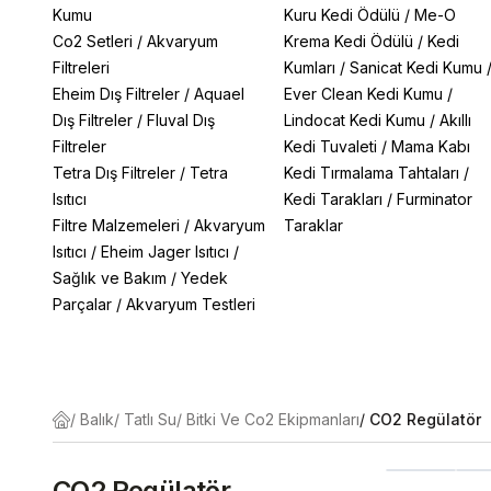
Kumu
Kuru Kedi Ödülü
/
Me-O
Co2 Setleri
/
Akvaryum
Krema Kedi Ödülü
/
Kedi
Filtreleri
Kumları
/
Sanicat Kedi Kumu
Eheim Dış Filtreler
/
Aquael
Ever Clean Kedi Kumu
/
Dış Filtreler
/
Fluval Dış
Lindocat Kedi Kumu
/
Akıllı
Filtreler
Kedi Tuvaleti
/
Mama Kabı
Tetra Dış Filtreler
/
Tetra
Kedi Tırmalama Tahtaları
/
Isıtıcı
Kedi Tarakları
/
Furminator
Filtre Malzemeleri
/
Akvaryum
Taraklar
Isıtıcı
/
Eheim Jager Isıtıcı
/
Sağlık ve Bakım
/
Yedek
Parçalar
/
Akvaryum Testleri
/
Balık
/
Tatlı Su
/
Bitki Ve Co2 Ekipmanları
/
CO2 Regülatör
CO2 Regülatör