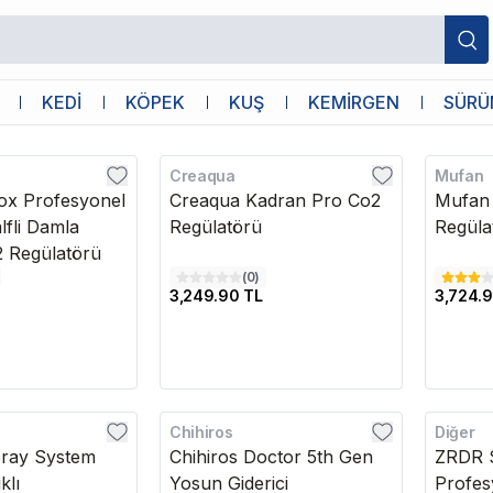
KEDİ
KÖPEK
KUŞ
KEMİRGEN
SÜRÜ
Creaqua
Mufan
ox Profesyonel
Creaqua Kadran Pro Co2
Mufan
lfli Damla
Regülatörü
Regüla
2 Regülatörü
(
0
)
3,249.90 TL
3,724.9
Chihiros
Diğer
Kargo Bedava
Kargo B
pray System
Chihiros Doctor 5th Gen
ZRDR S
klı
Yosun Giderici
Profes