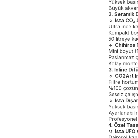
Yüksek basın
Büyük akvar
2. Seramik D
🔹
Ista CO₂ 
Ultra ince k
Kompakt bo
50 litreye ka
🔹
Chihiros 
Mini boyut (1
Paslanmaz ç
Kolay monte e
3. Inline Dif
🔹
CO2Art In
Filtre hortu
%100 çözünm
Sessiz çalış
🔹
Ista Dışa
Yüksek basınç
Ayarlanabilir
Profesyonel
4. Özel Tasa
🌀
Ista UFO 
Dairesel kab