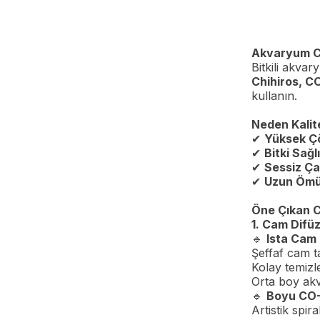
Akvaryum CO
Bitkili akv
Chihiros, C
kullanın.
Neden Kalite
✔
Yüksek Ç
✔
Bitki Sağlı
✔
Sessiz Ça
✔
Uzun Öm
Öne Çıkan C
1. Cam Difüz
🔹
Ista Cam
Şeffaf cam t
Kolay temizle
Orta boy akv
🔹
Boyu CO-
Artistik spir