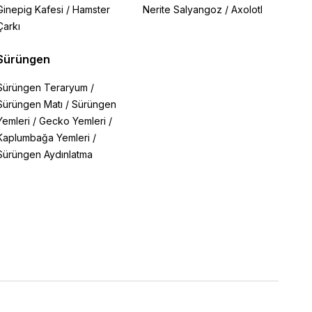
Ginepig Kafesi
/
Hamster
Nerite Salyangoz
/
Axolotl
Çarkı
Sürüngen
Sürüngen Teraryum
/
Sürüngen Matı
/
Sürüngen
Yemleri
/
Gecko Yemleri
/
Kaplumbağa Yemleri
/
Sürüngen Aydınlatma