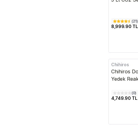
(
21
)
8,999.90 TL
Chihiros
Kargo Bedava
Chihiros D
Yedek Reak
(
0
)
4,749.90 TL