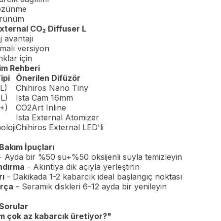
çözünme
örünüm
xternal CO₂ Diffuser L
j avantajı
malı versiyon
nklar için
im Rehberi
ipi
Önerilen Difüzör
L)
Chihiros Nano Tiny
L)
Ista Cam 16mm
+)
CO2Art Inline
Ista External Atomizer
loji
Chihiros External LED'li
Bakım İpuçları
 Ayda bir %50 su+%50 oksijenli suyla temizleyin
ndırma
- Akıntıya dik açıyla yerleştirin
rı
- Dakikada 1-2 kabarcık ideal başlangıç noktası
rça
- Seramik diskleri 6-12 ayda bir yenileyin
 Sorular
m çok az kabarcık üretiyor?"