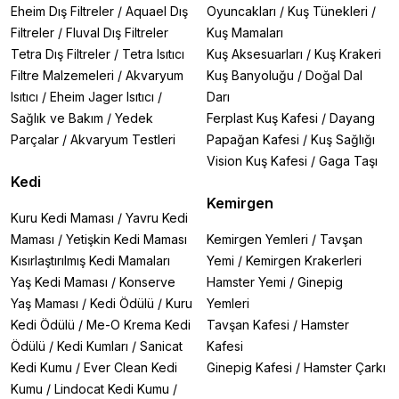
Eheim Dış Filtreler
/
Aquael Dış
Oyuncakları
/
Kuş Tünekleri
/
Filtreler
/
Fluval Dış Filtreler
Kuş Mamaları
Tetra Dış Filtreler
/
Tetra Isıtıcı
Kuş Aksesuarları
/
Kuş Krakeri
Filtre Malzemeleri
/
Akvaryum
Kuş Banyoluğu
/
Doğal Dal
Isıtıcı
/
Eheim Jager Isıtıcı
/
Darı
Sağlık ve Bakım
/
Yedek
Ferplast Kuş Kafesi
/
Dayang
Parçalar
/
Akvaryum Testleri
Papağan Kafesi
/
Kuş Sağlığı
Vision Kuş Kafesi
/
Gaga Taşı
Kedi
Kemirgen
Kuru Kedi Maması
/
Yavru Kedi
Maması
/
Yetişkin Kedi Maması
Kemirgen Yemleri
/
Tavşan
Kısırlaştırılmış Kedi Mamaları
Yemi
/
Kemirgen Krakerleri
Yaş Kedi Maması
/
Konserve
Hamster Yemi
/
Ginepig
Yaş Maması
/
Kedi Ödülü
/
Kuru
Yemleri
Kedi Ödülü
/
Me-O Krema Kedi
Tavşan Kafesi
/
Hamster
Ödülü
/
Kedi Kumları
/
Sanicat
Kafesi
Kedi Kumu
/
Ever Clean Kedi
Ginepig Kafesi
/
Hamster Çarkı
Kumu
/
Lindocat Kedi Kumu
/