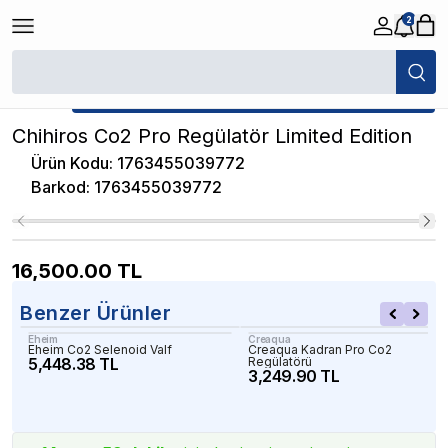
2
/
CO2 Regülatör
/
Chihiros Co2 Pro Regülatör Limited Edition
★ Atakan Petshop,
Chihiros yetkili satıcısıdır.
Chihiros Co2 Pro Regülatör Limited Edition
Ürün Kodu
:
1763455039772
Barkod
:
1763455039772
16,500.00
TL
Benzer Ürünler
Eheim
Creaqua
Eheim Co2 Selenoid Valf
Creaqua Kadran Pro Co2
5,448.38 TL
Regülatörü
3,249.90 TL