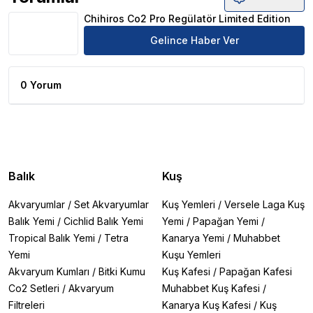
Chihiros Co2 Pro Regülatör Limited Edition Ürün Yorumla
Chihiros Co2 Pro Regülatör Limited Edition
Gelince Haber Ver
0 Yorum
Balık
Kuş
Akvaryumlar
/
Set Akvaryumlar
Kuş Yemleri
/
Versele Laga Kuş
Balık Yemi
/
Cichlid Balık Yemi
Yemi
/
Papağan Yemi
/
Tropical Balık Yemi
/
Tetra
Kanarya Yemi
/
Muhabbet
Yemi
Kuşu Yemleri
Akvaryum Kumları
/
Bitki Kumu
Kuş Kafesi
/
Papağan Kafesi
Co2 Setleri
/
Akvaryum
Muhabbet Kuş Kafesi
/
Filtreleri
Kanarya Kuş Kafesi
/
Kuş