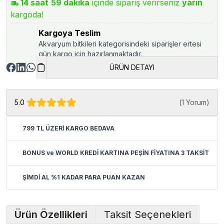
14
saat
59
dakika
içinde sipariş verirseniz
yarın
kargoda!
Kargoya Teslim
Akvaryum bitkileri kategorisindeki siparişler ertesi
gün kargo için hazırlanmaktadır.
ÜRÜN DETAYI
5.0
(
1 Yorum
)
799 TL ÜZERİ KARGO BEDAVA
BONUS ve WORLD KREDİ KARTINA PEŞİN FİYATINA 3 TAKSİT
ŞİMDİ AL %1 KADAR PARA PUAN KAZAN
Ürün Özellikleri
Taksit Seçenekleri