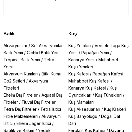
Balık
Kuş
Akvaryumlar
/
Set Akvaryumlar
Kuş Yemleri
/
Versele Laga Kuş
Balık Yemi
/
Cichlid Balık Yemi
Yemi
/
Papağan Yemi
/
Tropical Balık Yemi
/
Tetra
Kanarya Yemi
/
Muhabbet
Yemi
Kuşu Yemleri
Akvaryum Kumları
/
Bitki Kumu
Kuş Kafesi
/
Papağan Kafesi
Co2 Setleri
/
Akvaryum
Muhabbet Kuş Kafesi
/
Filtreleri
Kanarya Kuş Kafesi
/
Kuş
Eheim Dış Filtreler
/
Aquael Dış
Oyuncakları
/
Kuş Tünekleri
/
Filtreler
/
Fluval Dış Filtreler
Kuş Mamaları
Tetra Dış Filtreler
/
Tetra Isıtıcı
Kuş Aksesuarları
/
Kuş Krakeri
Filtre Malzemeleri
/
Akvaryum
Kuş Banyoluğu
/
Doğal Dal
Isıtıcı
/
Eheim Jager Isıtıcı
/
Darı
Sağlık ve Bakım
/
Yedek
Ferplast Kuş Kafesi
/
Dayang