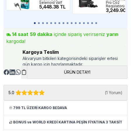
Selenoid Valf
Pro Co2
5,448.38 TL
Regülatörü
3,249.90 T
14
saat
59
dakika
içinde sipariş verirseniz
yarın
kargoda!
Kargoya Teslim
Akvaryum bitkileri kategorisindeki siparişler ertesi
gün kargo için hazırlanmaktadır.
ÜRÜN DETAYI
5.0
(
1 Yorum
)
799 TL ÜZERİ KARGO BEDAVA
BONUS ve WORLD KREDİ KARTINA PEŞİN FİYATINA 3 TAKSİT