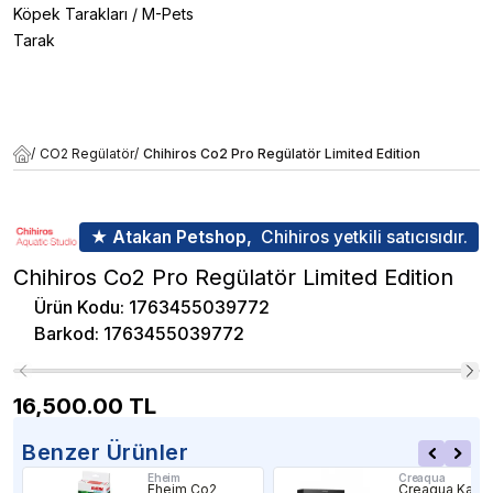
Köpek Tarakları
/
M-Pets
Tarak
/
CO2 Regülatör
/
Chihiros Co2 Pro Regülatör Limited Edition
★ Atakan Petshop,
Chihiros yetkili satıcısıdır.
Chihiros Co2 Pro Regülatör Limited Edition
Ürün Kodu
:
1763455039772
Barkod
:
1763455039772
16,500.00
TL
Benzer Ürünler
Eheim
Creaqua
Eheim Co2
Creaqua Kadr