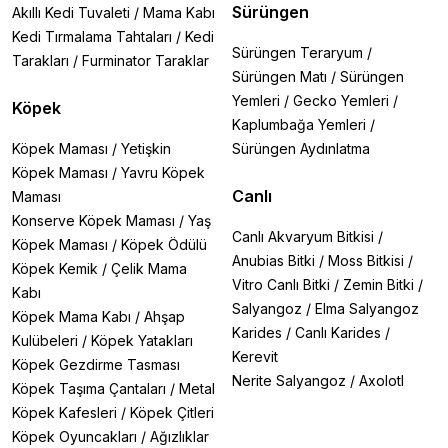
Sürüngen
Akıllı Kedi Tuvaleti
/
Mama Kabı
Kedi Tırmalama Tahtaları
/
Kedi
Sürüngen Teraryum
/
Tarakları
/
Furminator Taraklar
Sürüngen Matı
/
Sürüngen
Yemleri
/
Gecko Yemleri
/
Köpek
Kaplumbağa Yemleri
/
Köpek Maması
/
Yetişkin
Sürüngen Aydınlatma
Köpek Maması
/
Yavru Köpek
Canlı
Maması
Konserve Köpek Maması
/
Yaş
Canlı Akvaryum Bitkisi
/
Köpek Maması
/
Köpek Ödülü
Anubias Bitki
/
Moss Bitkisi
/
Köpek Kemik
/
Çelik Mama
Vitro Canlı Bitki
/
Zemin Bitki
/
Kabı
Salyangoz
/
Elma Salyangoz
Köpek Mama Kabı
/
Ahşap
Karides
/
Canlı Karides
/
Kulübeleri
/
Köpek Yatakları
Kerevit
Köpek Gezdirme Tasması
Nerite Salyangoz
/
Axolotl
Köpek Taşıma Çantaları
/
Metal
Köpek Kafesleri
/
Köpek Çitleri
Köpek Oyuncakları
/
Ağızlıklar