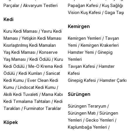
Parçalar
/
Akvaryum Testleri
Papağan Kafesi
/
Kuş Sağlığı
Vision Kuş Kafesi
/
Gaga Taşı
Kedi
Kemirgen
Kuru Kedi Maması
/
Yavru Kedi
Maması
/
Yetişkin Kedi Maması
Kemirgen Yemleri
/
Tavşan
Kısırlaştırılmış Kedi Mamaları
Yemi
/
Kemirgen Krakerleri
Yaş Kedi Maması
/
Konserve
Hamster Yemi
/
Ginepig
Yaş Maması
/
Kedi Ödülü
/
Kuru
Yemleri
Kedi Ödülü
/
Me-O Krema Kedi
Tavşan Kafesi
/
Hamster
Ödülü
/
Kedi Kumları
/
Sanicat
Kafesi
Kedi Kumu
/
Ever Clean Kedi
Ginepig Kafesi
/
Hamster Çarkı
Kumu
/
Lindocat Kedi Kumu
/
Sürüngen
Akıllı Kedi Tuvaleti
/
Mama Kabı
Kedi Tırmalama Tahtaları
/
Kedi
Sürüngen Teraryum
/
Tarakları
/
Furminator Taraklar
Sürüngen Matı
/
Sürüngen
Yemleri
/
Gecko Yemleri
/
Köpek
Kaplumbağa Yemleri
/