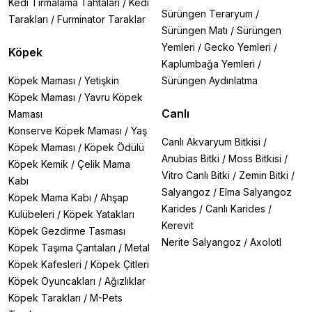
Kedi Tırmalama Tahtaları
/
Kedi
Sürüngen Teraryum
/
Tarakları
/
Furminator Taraklar
Sürüngen Matı
/
Sürüngen
Yemleri
/
Gecko Yemleri
/
Köpek
Kaplumbağa Yemleri
/
Köpek Maması
/
Yetişkin
Sürüngen Aydınlatma
Köpek Maması
/
Yavru Köpek
Canlı
Maması
Konserve Köpek Maması
/
Yaş
Canlı Akvaryum Bitkisi
/
Köpek Maması
/
Köpek Ödülü
Anubias Bitki
/
Moss Bitkisi
/
Köpek Kemik
/
Çelik Mama
Vitro Canlı Bitki
/
Zemin Bitki
/
Kabı
Salyangoz
/
Elma Salyangoz
Köpek Mama Kabı
/
Ahşap
Karides
/
Canlı Karides
/
Kulübeleri
/
Köpek Yatakları
Kerevit
Köpek Gezdirme Tasması
Nerite Salyangoz
/
Axolotl
Köpek Taşıma Çantaları
/
Metal
Köpek Kafesleri
/
Köpek Çitleri
Köpek Oyuncakları
/
Ağızlıklar
Köpek Tarakları
/
M-Pets