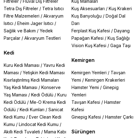
Filtreler
/
Fluval Dış Filtreler
Kuş Mamaları
Tetra Dış Filtreler
/
Tetra Isıtıcı
Kuş Aksesuarları
/
Kuş Krakeri
Filtre Malzemeleri
/
Akvaryum
Kuş Banyoluğu
/
Doğal Dal
Isıtıcı
/
Eheim Jager Isıtıcı
/
Darı
Sağlık ve Bakım
/
Yedek
Ferplast Kuş Kafesi
/
Dayang
Parçalar
/
Akvaryum Testleri
Papağan Kafesi
/
Kuş Sağlığı
Vision Kuş Kafesi
/
Gaga Taşı
Kedi
Kemirgen
Kuru Kedi Maması
/
Yavru Kedi
Maması
/
Yetişkin Kedi Maması
Kemirgen Yemleri
/
Tavşan
Kısırlaştırılmış Kedi Mamaları
Yemi
/
Kemirgen Krakerleri
Yaş Kedi Maması
/
Konserve
Hamster Yemi
/
Ginepig
Yaş Maması
/
Kedi Ödülü
/
Kuru
Yemleri
Kedi Ödülü
/
Me-O Krema Kedi
Tavşan Kafesi
/
Hamster
Ödülü
/
Kedi Kumları
/
Sanicat
Kafesi
Kedi Kumu
/
Ever Clean Kedi
Ginepig Kafesi
/
Hamster Çarkı
Kumu
/
Lindocat Kedi Kumu
/
Sürüngen
Akıllı Kedi Tuvaleti
/
Mama Kabı