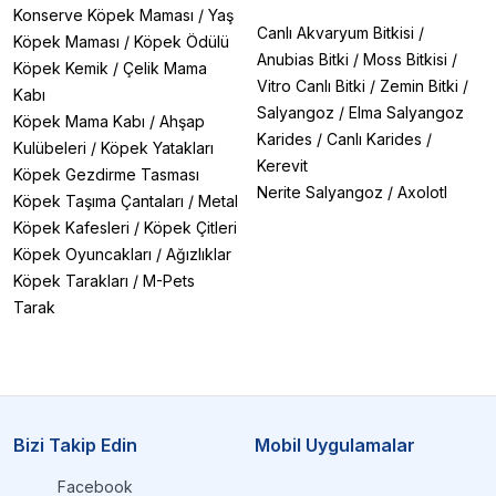
Konserve Köpek Maması
/
Yaş
Canlı Akvaryum Bitkisi
/
Köpek Maması
/
Köpek Ödülü
Anubias Bitki
/
Moss Bitkisi
/
Köpek Kemik
/
Çelik Mama
Vitro Canlı Bitki
/
Zemin Bitki
/
Kabı
Salyangoz
/
Elma Salyangoz
Köpek Mama Kabı
/
Ahşap
Karides
/
Canlı Karides
/
Kulübeleri
/
Köpek Yatakları
Kerevit
Köpek Gezdirme Tasması
Nerite Salyangoz
/
Axolotl
Köpek Taşıma Çantaları
/
Metal
Köpek Kafesleri
/
Köpek Çitleri
Köpek Oyuncakları
/
Ağızlıklar
Köpek Tarakları
/
M-Pets
Tarak
Bizi Takip Edin
Mobil Uygulamalar
Facebook