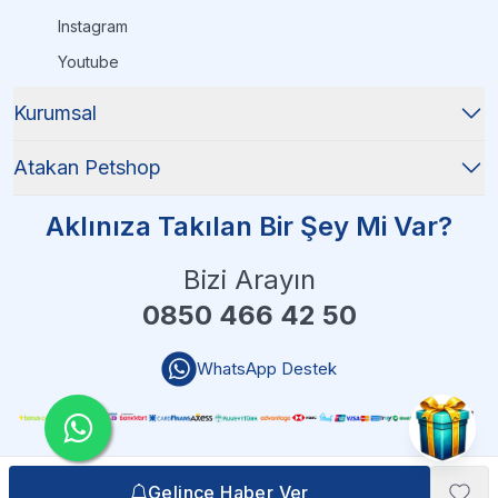
Instagram
Youtube
Kurumsal
Atakan Petshop
Aklınıza Takılan Bir Şey Mi Var?
Bizi Arayın
0850 466 42 50
WhatsApp Destek
Gelince Haber Ver
Gelince Haber Ver