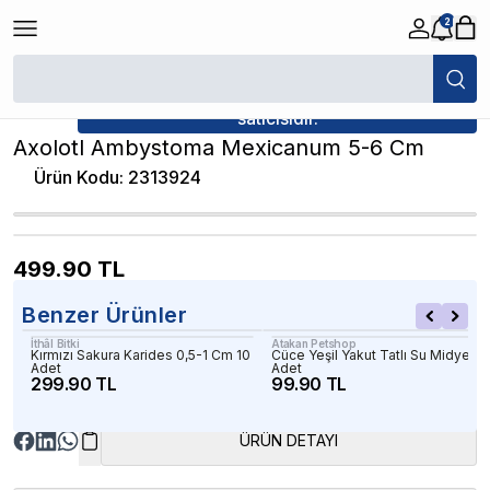
2
/
Karides & Tatlı Su Yengeçleri
/
Axolotl Ambystoma Mexicanum 5-6 Cm
★ Atakan Petshop,
İthâl Bitki yetkili
satıcısıdır.
Axolotl Ambystoma Mexicanum 5-6 Cm
Ürün Kodu
:
2313924
499.90
TL
Benzer Ürünler
İthâl Bitki
Atakan Petshop
Kırmızı Sakura Karides 0,5-1 Cm 10
Cüce Yeşil Yakut Tatlı Su Midyesi 1
Adet
Adet
299.90 TL
99.90 TL
ÜRÜN DETAYI