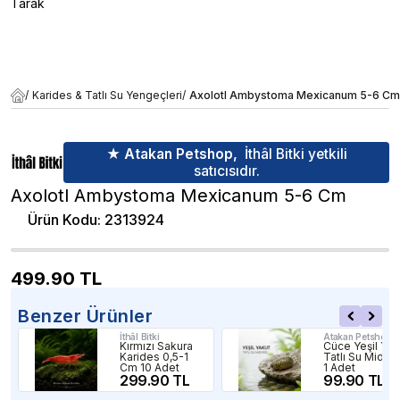
Tarak
/
Karides & Tatlı Su Yengeçleri
/
Axolotl Ambystoma Mexicanum 5-6 Cm
★ Atakan Petshop,
İthâl Bitki yetkili
satıcısıdır.
Axolotl Ambystoma Mexicanum 5-6 Cm
Ürün Kodu
:
2313924
499.90
TL
Benzer Ürünler
İthâl Bitki
Atakan Petshop
Kırmızı Sakura
Cüce Yeşil Yak
Karides 0,5-1
Tatlı Su Midye
Cm 10 Adet
1 Adet
299.90 TL
99.90 TL