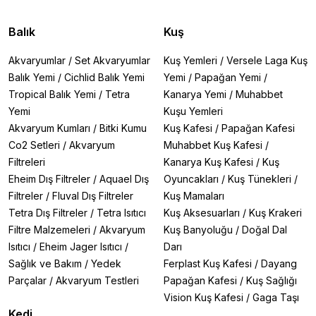
Balık
Kuş
Akvaryumlar
/
Set Akvaryumlar
Kuş Yemleri
/
Versele Laga Kuş
Balık Yemi
/
Cichlid Balık Yemi
Yemi
/
Papağan Yemi
/
Tropical Balık Yemi
/
Tetra
Kanarya Yemi
/
Muhabbet
Yemi
Kuşu Yemleri
Akvaryum Kumları
/
Bitki Kumu
Kuş Kafesi
/
Papağan Kafesi
Co2 Setleri
/
Akvaryum
Muhabbet Kuş Kafesi
/
Filtreleri
Kanarya Kuş Kafesi
/
Kuş
Eheim Dış Filtreler
/
Aquael Dış
Oyuncakları
/
Kuş Tünekleri
/
Filtreler
/
Fluval Dış Filtreler
Kuş Mamaları
Tetra Dış Filtreler
/
Tetra Isıtıcı
Kuş Aksesuarları
/
Kuş Krakeri
Filtre Malzemeleri
/
Akvaryum
Kuş Banyoluğu
/
Doğal Dal
Isıtıcı
/
Eheim Jager Isıtıcı
/
Darı
Sağlık ve Bakım
/
Yedek
Ferplast Kuş Kafesi
/
Dayang
Parçalar
/
Akvaryum Testleri
Papağan Kafesi
/
Kuş Sağlığı
Vision Kuş Kafesi
/
Gaga Taşı
Kedi