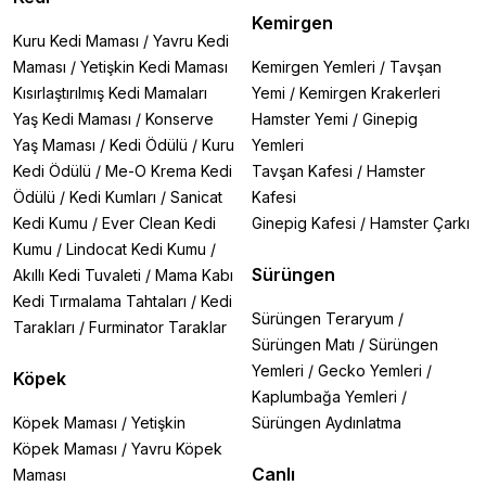
Kemirgen
Kuru Kedi Maması
/
Yavru Kedi
Maması
/
Yetişkin Kedi Maması
Kemirgen Yemleri
/
Tavşan
Kısırlaştırılmış Kedi Mamaları
Yemi
/
Kemirgen Krakerleri
Yaş Kedi Maması
/
Konserve
Hamster Yemi
/
Ginepig
Yaş Maması
/
Kedi Ödülü
/
Kuru
Yemleri
Kedi Ödülü
/
Me-O Krema Kedi
Tavşan Kafesi
/
Hamster
Ödülü
/
Kedi Kumları
/
Sanicat
Kafesi
Kedi Kumu
/
Ever Clean Kedi
Ginepig Kafesi
/
Hamster Çarkı
Kumu
/
Lindocat Kedi Kumu
/
Sürüngen
Akıllı Kedi Tuvaleti
/
Mama Kabı
Kedi Tırmalama Tahtaları
/
Kedi
Sürüngen Teraryum
/
Tarakları
/
Furminator Taraklar
Sürüngen Matı
/
Sürüngen
Yemleri
/
Gecko Yemleri
/
Köpek
Kaplumbağa Yemleri
/
Köpek Maması
/
Yetişkin
Sürüngen Aydınlatma
Köpek Maması
/
Yavru Köpek
Canlı
Maması