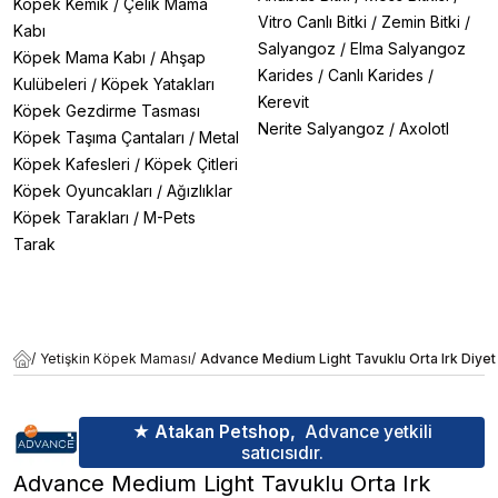
Köpek Kemik
/
Çelik Mama
Vitro Canlı Bitki
/
Zemin Bitki
/
Kabı
Salyangoz
/
Elma Salyangoz
Köpek Mama Kabı
/
Ahşap
Karides
/
Canlı Karides
/
Kulübeleri
/
Köpek Yatakları
Kerevit
Köpek Gezdirme Tasması
Nerite Salyangoz
/
Axolotl
Köpek Taşıma Çantaları
/
Metal
Köpek Kafesleri
/
Köpek Çitleri
Köpek Oyuncakları
/
Ağızlıklar
Köpek Tarakları
/
M-Pets
Tarak
/
Yetişkin Köpek Maması
/
Advance Medium Light Tavuklu Orta Irk Diye
★ Atakan Petshop,
Advance yetkili
satıcısıdır.
Advance Medium Light Tavuklu Orta Irk