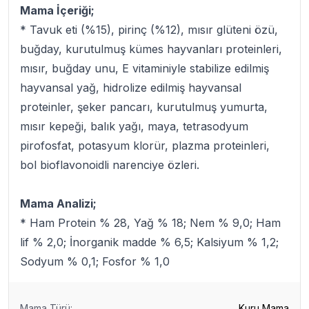
Mama İçeriği;
* Tavuk eti (%15), pirinç (%12), mısır glüteni özü,
buğday, kurutulmuş kümes hayvanları proteinleri,
mısır, buğday unu, E vitaminiyle stabilize edilmiş
hayvansal yağ, hidrolize edilmiş hayvansal
proteinler, şeker pancarı, kurutulmuş yumurta,
mısır kepeği, balık yağı, maya, tetrasodyum
pirofosfat, potasyum klorür, plazma proteinleri,
bol bioflavonoidli narenciye özleri.
Mama Analizi;
* Ham Protein % 28, Yağ % 18; Nem % 9,0; Ham
lif % 2,0; İnorganik madde % 6,5; Kalsiyum % 1,2;
Sodyum % 0,1; Fosfor % 1,0
Mama Türü
:
Kuru Mama