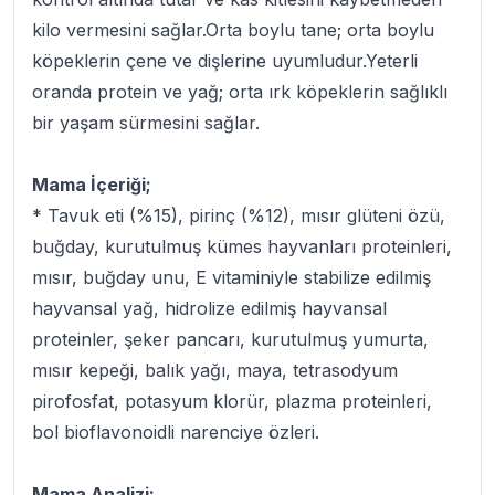
kilo vermesini sağlar.Orta boylu tane; orta boylu
köpeklerin çene ve dişlerine uyumludur.Yeterli
oranda protein ve yağ; orta ırk köpeklerin sağlıklı
bir yaşam sürmesini sağlar.
Mama İçeriği;
* Tavuk eti (%15), pirinç (%12), mısır glüteni özü,
buğday, kurutulmuş kümes hayvanları proteinleri,
mısır, buğday unu, E vitaminiyle stabilize edilmiş
hayvansal yağ, hidrolize edilmiş hayvansal
proteinler, şeker pancarı, kurutulmuş yumurta,
mısır kepeği, balık yağı, maya, tetrasodyum
pirofosfat, potasyum klorür, plazma proteinleri,
bol bioflavonoidli narenciye özleri.
Mama Analizi;