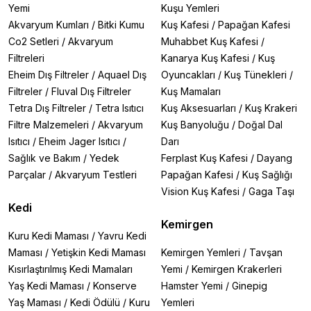
Yemi
Kuşu Yemleri
Akvaryum Kumları
/
Bitki Kumu
Kuş Kafesi
/
Papağan Kafesi
Co2 Setleri
/
Akvaryum
Muhabbet Kuş Kafesi
/
Filtreleri
Kanarya Kuş Kafesi
/
Kuş
Eheim Dış Filtreler
/
Aquael Dış
Oyuncakları
/
Kuş Tünekleri
/
Filtreler
/
Fluval Dış Filtreler
Kuş Mamaları
Tetra Dış Filtreler
/
Tetra Isıtıcı
Kuş Aksesuarları
/
Kuş Krakeri
Filtre Malzemeleri
/
Akvaryum
Kuş Banyoluğu
/
Doğal Dal
Isıtıcı
/
Eheim Jager Isıtıcı
/
Darı
Sağlık ve Bakım
/
Yedek
Ferplast Kuş Kafesi
/
Dayang
Parçalar
/
Akvaryum Testleri
Papağan Kafesi
/
Kuş Sağlığı
Vision Kuş Kafesi
/
Gaga Taşı
Kedi
Kemirgen
Kuru Kedi Maması
/
Yavru Kedi
Maması
/
Yetişkin Kedi Maması
Kemirgen Yemleri
/
Tavşan
Kısırlaştırılmış Kedi Mamaları
Yemi
/
Kemirgen Krakerleri
Yaş Kedi Maması
/
Konserve
Hamster Yemi
/
Ginepig
Yaş Maması
/
Kedi Ödülü
/
Kuru
Yemleri