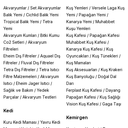
Akvaryumlar
/
Set Akvaryumlar
Kuş Yemleri
/
Versele Laga Kuş
Balık Yemi
/
Cichlid Balık Yemi
Yemi
/
Papağan Yemi
/
Tropical Balık Yemi
/
Tetra
Kanarya Yemi
/
Muhabbet
Yemi
Kuşu Yemleri
Akvaryum Kumları
/
Bitki Kumu
Kuş Kafesi
/
Papağan Kafesi
Co2 Setleri
/
Akvaryum
Muhabbet Kuş Kafesi
/
Filtreleri
Kanarya Kuş Kafesi
/
Kuş
Eheim Dış Filtreler
/
Aquael Dış
Oyuncakları
/
Kuş Tünekleri
/
Filtreler
/
Fluval Dış Filtreler
Kuş Mamaları
Tetra Dış Filtreler
/
Tetra Isıtıcı
Kuş Aksesuarları
/
Kuş Krakeri
Filtre Malzemeleri
/
Akvaryum
Kuş Banyoluğu
/
Doğal Dal
Isıtıcı
/
Eheim Jager Isıtıcı
/
Darı
Sağlık ve Bakım
/
Yedek
Ferplast Kuş Kafesi
/
Dayang
Parçalar
/
Akvaryum Testleri
Papağan Kafesi
/
Kuş Sağlığı
Vision Kuş Kafesi
/
Gaga Taşı
Kedi
Kemirgen
Kuru Kedi Maması
/
Yavru Kedi