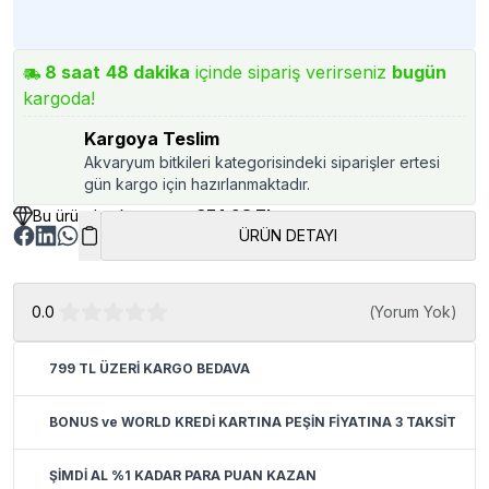
8
saat
48
dakika
içinde sipariş verirseniz
bugün
kargoda!
Kargoya Teslim
Akvaryum bitkileri kategorisindeki siparişler ertesi
gün kargo için hazırlanmaktadır.
Bu üründen kazancınız
374.98 TL
ÜRÜN DETAYI
0.0
(
Yorum Yok
)
799 TL ÜZERİ KARGO BEDAVA
BONUS ve WORLD KREDİ KARTINA PEŞİN FİYATINA 3 TAKSİT
ŞİMDİ AL %1 KADAR PARA PUAN KAZAN