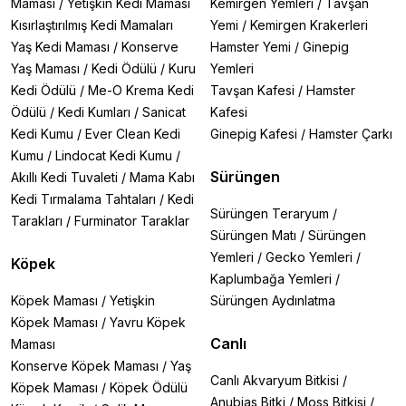
Maması
/
Yetişkin Kedi Maması
Kemirgen Yemleri
/
Tavşan
Kısırlaştırılmış Kedi Mamaları
Yemi
/
Kemirgen Krakerleri
Yaş Kedi Maması
/
Konserve
Hamster Yemi
/
Ginepig
Yaş Maması
/
Kedi Ödülü
/
Kuru
Yemleri
Kedi Ödülü
/
Me-O Krema Kedi
Tavşan Kafesi
/
Hamster
Ödülü
/
Kedi Kumları
/
Sanicat
Kafesi
Kedi Kumu
/
Ever Clean Kedi
Ginepig Kafesi
/
Hamster Çarkı
Kumu
/
Lindocat Kedi Kumu
/
Sürüngen
Akıllı Kedi Tuvaleti
/
Mama Kabı
Kedi Tırmalama Tahtaları
/
Kedi
Sürüngen Teraryum
/
Tarakları
/
Furminator Taraklar
Sürüngen Matı
/
Sürüngen
Yemleri
/
Gecko Yemleri
/
Köpek
Kaplumbağa Yemleri
/
Köpek Maması
/
Yetişkin
Sürüngen Aydınlatma
Köpek Maması
/
Yavru Köpek
Canlı
Maması
Konserve Köpek Maması
/
Yaş
Canlı Akvaryum Bitkisi
/
Köpek Maması
/
Köpek Ödülü
Anubias Bitki
/
Moss Bitkisi
/