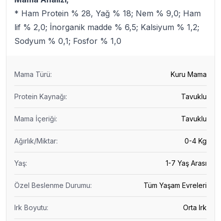
* Ham Protein % 28, Yağ % 18; Nem % 9,0; Ham
lif % 2,0; İnorganik madde % 6,5; Kalsiyum % 1,2;
Sodyum % 0,1; Fosfor % 1,0
Mama Türü
:
Kuru Mama
Protein Kaynağı
:
Tavuklu
Mama İçeriği
:
Tavuklu
Ağırlık/Miktar
:
0-4 Kg
Yaş
:
1-7 Yaş Arası
Özel Beslenme Durumu
:
Tüm Yaşam Evreleri
Irk Boyutu
:
Orta Irk