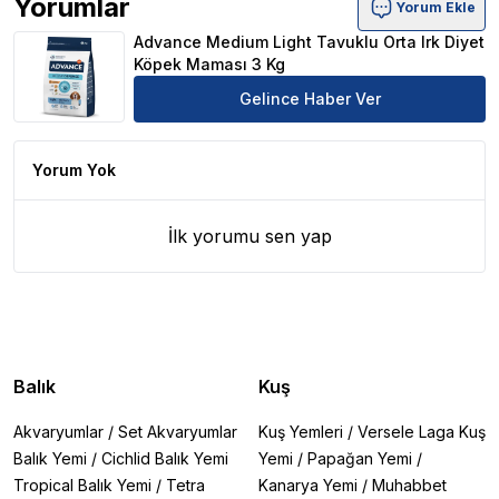
Yorumlar
Yorum Ekle
Advance Medium Light Tavuklu Orta Irk Diyet Köpek Mam
Advance Medium Light Tavuklu Orta Irk Diyet
Köpek Maması 3 Kg
Gelince Haber Ver
Yorum Yok
İlk yorumu sen yap
Balık
Kuş
Akvaryumlar
/
Set Akvaryumlar
Kuş Yemleri
/
Versele Laga Kuş
Balık Yemi
/
Cichlid Balık Yemi
Yemi
/
Papağan Yemi
/
Tropical Balık Yemi
/
Tetra
Kanarya Yemi
/
Muhabbet