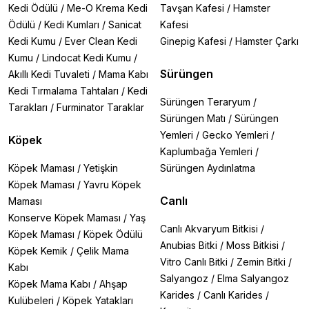
Kedi Ödülü
/
Me-O Krema Kedi
Tavşan Kafesi
/
Hamster
Ödülü
/
Kedi Kumları
/
Sanicat
Kafesi
Kedi Kumu
/
Ever Clean Kedi
Ginepig Kafesi
/
Hamster Çarkı
Kumu
/
Lindocat Kedi Kumu
/
Sürüngen
Akıllı Kedi Tuvaleti
/
Mama Kabı
Kedi Tırmalama Tahtaları
/
Kedi
Sürüngen Teraryum
/
Tarakları
/
Furminator Taraklar
Sürüngen Matı
/
Sürüngen
Yemleri
/
Gecko Yemleri
/
Köpek
Kaplumbağa Yemleri
/
Köpek Maması
/
Yetişkin
Sürüngen Aydınlatma
Köpek Maması
/
Yavru Köpek
Canlı
Maması
Konserve Köpek Maması
/
Yaş
Canlı Akvaryum Bitkisi
/
Köpek Maması
/
Köpek Ödülü
Anubias Bitki
/
Moss Bitkisi
/
Köpek Kemik
/
Çelik Mama
Vitro Canlı Bitki
/
Zemin Bitki
/
Kabı
Salyangoz
/
Elma Salyangoz
Köpek Mama Kabı
/
Ahşap
Karides
/
Canlı Karides
/
Kulübeleri
/
Köpek Yatakları