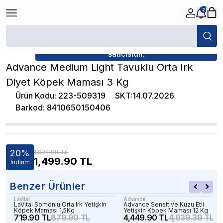
2
/
Yetişkin Köpek Maması
/
Advance Medium Light Tavuklu Orta Irk Diye
★ Atakan Petshop,
Advance yetkili
satıcısıdır.
Advance Medium Light Tavuklu Orta Irk
Diyet Köpek Maması 3 Kg
Ürün Kodu
:
223-509319
SKT
:
14.07.2026
Barkod
:
8410650150406
20
%
1,874.88 TL
1,499.90
TL
İndirim
Benzer Ürünler
LaVital
Advance
LaVital Somonlu Orta Irk Yetişkin
Advance Sensitive Kuzu Etli
Köpek Maması 1,5Kg
Yetişkin Köpek Maması 12 Kg
719.90 TL
879.90 TL
4,449.90 TL
4,939.39 TL