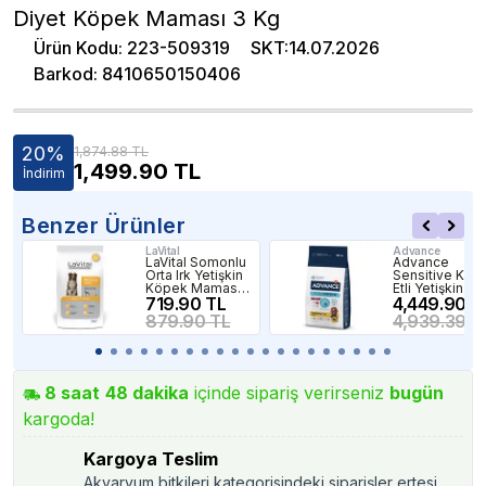
Diyet Köpek Maması 3 Kg
Ürün Kodu
:
223-509319
SKT
:
14.07.2026
Barkod
:
8410650150406
20
%
1,874.88 TL
1,499.90
TL
İndirim
Benzer Ürünler
LaVital
Advance
LaVital Somonlu
Advance
Orta Irk Yetişkin
Sensitive Kuz
Köpek Maması
Etli Yetişkin
1,5Kg
719.90 TL
Köpek Mamas
4,449.90 T
12 Kg
879.90 TL
4,939.39 T
8
saat
48
dakika
içinde sipariş verirseniz
bugün
kargoda!
Kargoya Teslim
Akvaryum bitkileri kategorisindeki siparişler ertesi